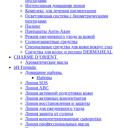
пептидами
Интенсивная домашняя линия
Комплекс для лечения пигментации
Осветляющая система с биометрическими
пептидами
Пилинг
Препараты Анти-Акне
Режим ежедневного ухода за кожей
Солнцезащитные средства
Специальные средства для кожи вокруг глаз
Средства для волос и ресниц DERMAHEAL
CHARME D’ORIENT
Ароматические масла
pH Formula
Домашние наборы
Наборы
Линия SOS
Линия АВС
Линия активной подготовки кожи
Линия активных концентратов
Линия восстановления и защиты
Линия для ежедневного ухода
Линия защита от солнца
Линия концентрированные сыворотки
Линия профессиональных масок