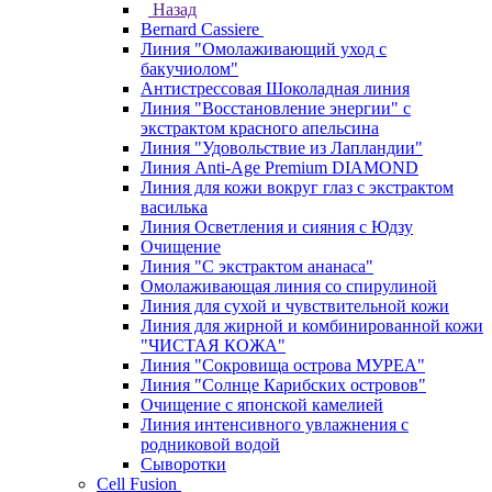
Назад
Bernard Cassiere
Линия "Омолаживающий уход с
бакучиолом"
Антистрессовая Шоколадная линия
Линия "Восстановление энергии" с
экстрактом красного апельсина
Линия "Удовольствие из Лапландии"
Линия Anti-Age Premium DIAMOND
Линия для кожи вокруг глаз с экстрактом
василька
Линия Осветления и сияния с Юдзу
Очищение
Линия "С экстрактом ананаса"
Омолаживающая линия со спирулиной
Линия для сухой и чувствительной кожи
Линия для жирной и комбинированной кожи
"ЧИСТАЯ КОЖА"
Линия "Сокровища острова МУРЕА"
Линия "Солнце Карибских островов"
Очищение с японской камелией
Линия интенсивного увлажнения с
родниковой водой
Сыворотки
Cell Fusion