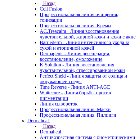
Назад
Cell Fusion
Профессиональная линия очищения,
тонизации
Профессиональная линия. Кремы
AC.Treacalm - Линия восстановления
чувствительной, жирной кожи и кожи с акне
Barriederm - Линия интенсивного ухода за
сухой и атопичной кожей
Dermagenis - Линия регенерация,
восстановление, омоложение
K Solution - Линия восстановления
чувствительной, стрессированной кожи
Perfect Sheld - Линия защиты от солнца и
окружающей среды
Time Reverse - Линия ANTI-AGE
Whitecure - Линия борьбы против
пигментации
Линия сывороток
Профессиональная линия. Маски
Профессиональная линия. Пилинги
Dermaheal
Назад
Dermaheal
Антивозрастная система с биометрическими