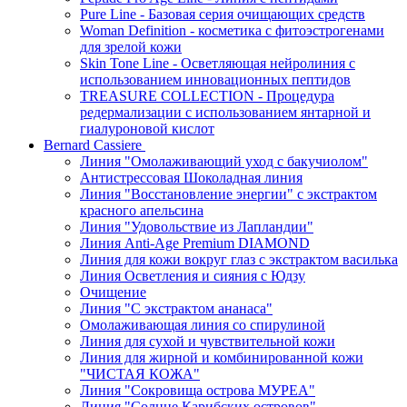
Pure Line - Базовая серия очищающих средств
Woman Definition - косметика с фитоэстрогенами
для зрелой кожи
Skin Tone Line - Осветляющая нейролиния с
использованием инновационных пептидов
TREASURE COLLECTION - Процедура
редермализации с использованием янтарной и
гиалуроновой кислот
Bernard Cassiere
Линия "Омолаживающий уход с бакучиолом"
Антистрессовая Шоколадная линия
Линия "Восстановление энергии" с экстрактом
красного апельсина
Линия "Удовольствие из Лапландии"
Линия Anti-Age Premium DIAMOND
Линия для кожи вокруг глаз с экстрактом василька
Линия Осветления и сияния с Юдзу
Очищение
Линия "С экстрактом ананаса"
Омолаживающая линия со спирулиной
Линия для сухой и чувствительной кожи
Линия для жирной и комбинированной кожи
"ЧИСТАЯ КОЖА"
Линия "Сокровища острова МУРЕА"
Линия "Солнце Карибских островов"