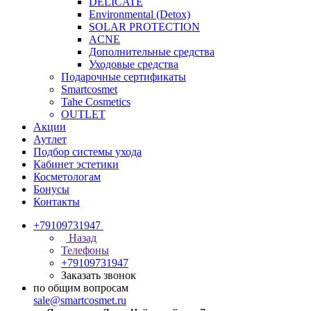
DELICATE
Environmental (Detox)
SOLAR PROTECTION
АCNE
Дополнительные средства
Уходовые средства
Подарочные сертификаты
Smartcosmet
Tahe Cosmetics
OUTLET
Акции
Аутлет
Подбор системы ухода
Кабинет эстетики
Косметологам
Бонусы
Контакты
+79109731947
Назад
Телефоны
+79109731947
Заказать звонок
по общим вопросам
sale@smartcosmet.ru