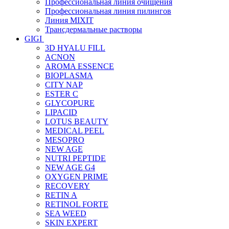
Профессиональная линия очищения
Профессиональная линия пилингов
Линия MIXIT
Трансдермальные растворы
GIGI
3D HYALU FILL
ACNON
AROMA ESSENCE
BIOPLASMA
CITY NAP
ESTER C
GLYCOPURE
LIPACID
LOTUS BEAUTY
MEDICAL PEEL
MESOPRO
NEW AGE
NUTRI PEPTIDE
NEW AGE G4
OXYGEN PRIME
RECOVERY
RETIN A
RETINOL FORTE
SEA WEED
SKIN EXPERT