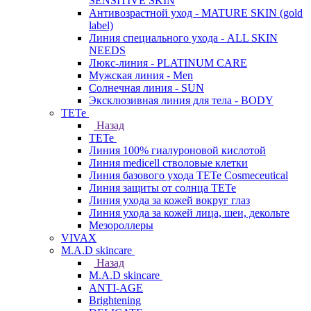
SENSITIVE SKIN
Антивозрастной уход - MATURE SKIN (gold
label)
Линия специального ухода - ALL SKIN
NEEDS
Люкс-линия - PLATINUM CARE
Мужская линия - Men
Солнечная линия - SUN
Эксклюзивная линия для тела - BODY
TETe
Назад
TETe
Линия 100% гиалуроновой кислотой
Линия medicell стволовые клетки
Линия базового ухода TETe Cosmeceutical
Линия защиты от солнца TETe
Линия ухода за кожей вокруг глаз
Линия ухода за кожей лица, шеи, декольте
Мезороллеры
VIVAX
M.A.D skincare
Назад
M.A.D skincare
ANTI-AGE
Brightening