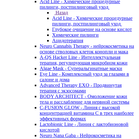
Acid Line - Химические процедурные
пилинги, постпилинговый уход
Назад
Acid Line - Химические процедурные
пилинги, постпилинговый уход
Глубокое очищение на основе кислот
Химические пилинги
Ацидотерапия
Neuro Cannabis Therapy - нейрокосметика на
основе стволовых клеток конопли и мака
A-QS Hacker Line - Интеллектуальная
терапия, регулирующая микробиом кожи
Algae Mask - Суперальгинатные маски
Eye Line - Комплексный уход за глазами в
салоне и дома
Advanced Therapy EXO - Продвинутая
терапия с экзосомами
BODY ARCHITECT - Омоложение кожи
тела и расслабление для нервной системы
C-FUSION GLOW - Линия с высокой
концентрацией витамина C в трех наиболее
эффективных формах
Lactobionic Line - Линия с лактобионовой
кислотой
Neuro Nana Gaba - Нейрокосметика на