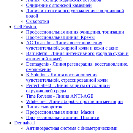
Очищение с японской камелией
Линия интенсивного увлажнения с родниковой
водой
Сыворотки
Cell Fusion
Профессиональная линия очищения, тонизации
Профессиональная линия. Кремы
AC.Treacalm - Линия восстановления
чувствительной, жирной кожи и кожи с акне
Barriederm - Линия интенсивного ухода за сухой и
атопичной кожей
Dermagenis - Линия регенерация, восстановление,
омоложение
K Solution - Линия восстановления
чувствительной, стрессированной кожи
Perfect Sheld - Линия защиты от солнца и
окружающей среды
Time Reverse - Линия ANTI-AGE
Whitecure - Линия борьбы против пигментации
Линия сывороток
Профессиональная линия. Маски
Профессиональная линия. Пилинги
Dermaheal
Антивозрастная система с биометрическими