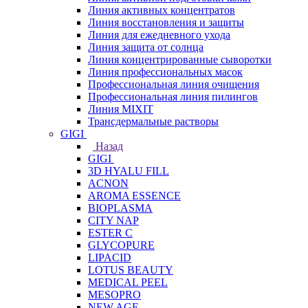
Линия активных концентратов
Линия восстановления и защиты
Линия для ежедневного ухода
Линия защита от солнца
Линия концентрированные сыворотки
Линия профессиональных масок
Профессиональная линия очищения
Профессиональная линия пилингов
Линия MIXIT
Трансдермальные растворы
GIGI
Назад
GIGI
3D HYALU FILL
ACNON
AROMA ESSENCE
BIOPLASMA
CITY NAP
ESTER C
GLYCOPURE
LIPACID
LOTUS BEAUTY
MEDICAL PEEL
MESOPRO
NEW AGE