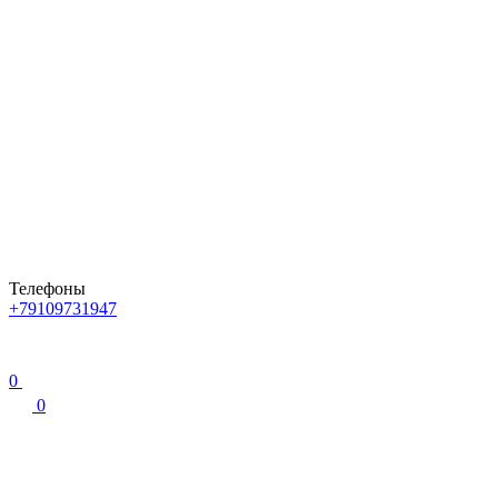
Телефоны
+79109731947
0
0