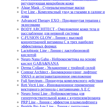
регулирующая микробиом кожи
Algae Mask - Суперальгинатные маски
Eye Line - Комплексный уход за глазами в салоне и
дома
Advanced Therapy EXO - Продвинутая терапия с
экзосомами
BODY ARCHITECT - Омоложение кожи тела и
расслабление для нервной системы
C-FUSION GLOW - Линия с высокой
концентрацией витамина C в трех наиболее
эффективных формах
Lactobionic Line - Линия с лактобионовой
кислотой
Neuro Nana Gaba - Нейрокосметика на основе
кислот GABA&NANA
Derma Collage - Увлажнение с тройной силой
Contour Architect - Биомикронидлинг, лифтинг
SMAS и антигравитационное омоложение
Full Spectrum - Процедура комплексного действия
Reti Vecti Line - Инновационное применение
векторного ретинола с витаминами A,Е,С
Neuro Sensi Line - Нейрокосметика для
гиперчувствительной кожи с куперозом/розацеа
PRP Line - Линия с эффектом плазмолифтинга
Peptide Pro Age Line - Линия с пептидами