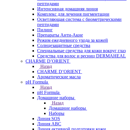
пептидами
Интенсивная домашняя линия
Комплекс для лечения пигментации
Осветляющая система с биометрическими
пептидами
Пилинг
Препараты Анти-Акне
Режим ежедневного ухода за кожей
Солнцезащитные средства
Специальные средства для кожи вокруг глаз
Средства для волос и ресниц DERMAHEAL
CHARME D’ORIENT
Назад
CHARME D’ORIENT
Ароматические масла
pH Formula
Назад
pH Formula
Домашние наборы
Назад
Домашние наборы
Наборы
Линия SOS
Линия АВС
Линия активной подготовки кожи