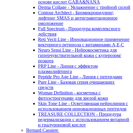
основе кислот GABA&NANA
Derma Collage - Увлажнение с тройной силой
Contour Architect - Биомикронидлинг,
лифтинг SMAS и антигравитационное
омоложение
Full Spectrum - Процедура комплексного
действия
Reti Vecti Line - Инновационное применение
векторного ретинола с витаминами A,Е,С
Neuro Sensi Line - Нейрокосметика для
гиперчувствительной кожи с куперозом/
розацеа
PRP Line - Линия с эффектом
плазмолифтинга
Peptide Pro Age Line - Линия с пептидами
Pure Line - Базовая серия очищающих
средств
Woman Definition - косметика с
фитоэстрогенами для зрелой кожи
Skin Tone Line - Осветляющая нейролиния с
использованием инновационных пептидов
TREASURE COLLECTION - Процедура
редермализации с использованием янтарной
и гиалуроновой кислот
Bernard Cassiere