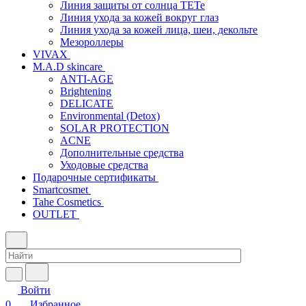
Линия защиты от солнца TETe
Линия ухода за кожей вокруг глаз
Линия ухода за кожей лица, шеи, декольте
Мезороллеры
VIVAX
M.A.D skincare
ANTI-AGE
Brightening
DELICATE
Environmental (Detox)
SOLAR PROTECTION
АCNE
Дополнительные средства
Уходовые средства
Подарочные сертификаты
Smartcosmet
Tahe Cosmetics
OUTLET
Войти
0
Избранное