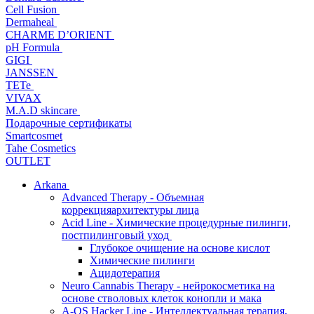
Cell Fusion
Dermaheal
CHARME D’ORIENT
pH Formula
GIGI
JANSSEN
TETe
VIVAX
M.A.D skincare
Подарочные сертификаты
Smartcosmet
Tahe Cosmetics
OUTLET
Arkana
Advanced Therapy - Объемная
коррекцияархитектуры лица
Acid Line - Химические процедурные пилинги,
постпилинговый уход
Глубокое очищение на основе кислот
Химические пилинги
Ацидотерапия
Neuro Cannabis Therapy - нейрокосметика на
основе стволовых клеток конопли и мака
A-QS Hacker Line - Интеллектуальная терапия,