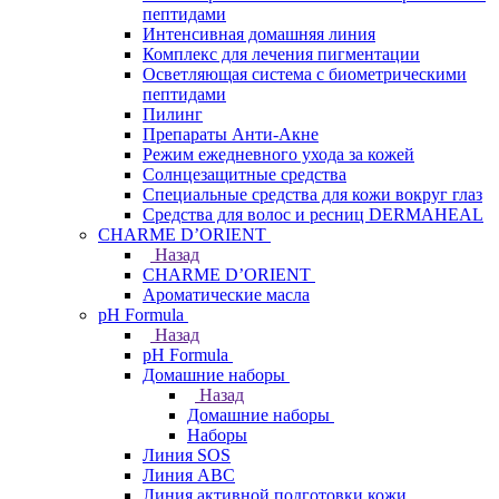
пептидами
Интенсивная домашняя линия
Комплекс для лечения пигментации
Осветляющая система с биометрическими
пептидами
Пилинг
Препараты Анти-Акне
Режим ежедневного ухода за кожей
Солнцезащитные средства
Специальные средства для кожи вокруг глаз
Средства для волос и ресниц DERMAHEAL
CHARME D’ORIENT
Назад
CHARME D’ORIENT
Ароматические масла
pH Formula
Назад
pH Formula
Домашние наборы
Назад
Домашние наборы
Наборы
Линия SOS
Линия АВС
Линия активной подготовки кожи