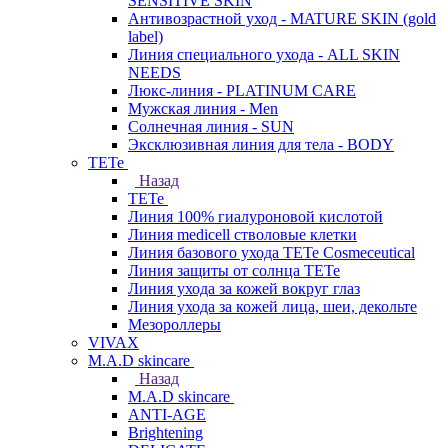
SENSITIVE SKIN
Антивозрастной уход - MATURE SKIN (gold
label)
Линия специального ухода - ALL SKIN
NEEDS
Люкс-линия - PLATINUM CARE
Мужская линия - Men
Солнечная линия - SUN
Эксклюзивная линия для тела - BODY
TETe
Назад
TETe
Линия 100% гиалуроновой кислотой
Линия medicell стволовые клетки
Линия базового ухода TETe Cosmeceutical
Линия защиты от солнца TETe
Линия ухода за кожей вокруг глаз
Линия ухода за кожей лица, шеи, декольте
Мезороллеры
VIVAX
M.A.D skincare
Назад
M.A.D skincare
ANTI-AGE
Brightening