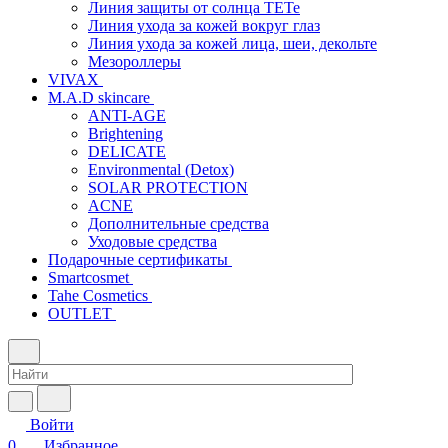
Линия защиты от солнца TETe
Линия ухода за кожей вокруг глаз
Линия ухода за кожей лица, шеи, декольте
Мезороллеры
VIVAX
M.A.D skincare
ANTI-AGE
Brightening
DELICATE
Environmental (Detox)
SOLAR PROTECTION
АCNE
Дополнительные средства
Уходовые средства
Подарочные сертификаты
Smartcosmet
Tahe Cosmetics
OUTLET
Войти
0
Избранное