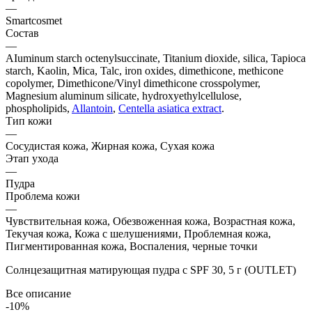
—
Smartcosmet
Состав
—
AIuminum starch octenylsuccinate, Titanium dioxide, silica, Tapioca
starch, Kaolin, Mica, Talc, iron oxides, dimethicone, methicone
copolymer, Dimethicone/Vinyl dimethicone crosspolymer,
Magnesium aluminum silicate, hydroxyethylcellulose,
phospholipids,
Allantoin
,
Centella asiatica extract
.
Тип кожи
—
Сосудистая кожа, Жирная кожа, Сухая кожа
Этап ухода
—
Пудра
Проблема кожи
—
Чувствительная кожа, Обезвоженная кожа, Возрастная кожа,
Текучая кожа, Кожа с шелушениями, Проблемная кожа,
Пигментированная кожа, Воспаления, черные точки
Солнцезащитная матирующая пудра с SPF 30, 5 г (OUTLET)
Все описание
-10%