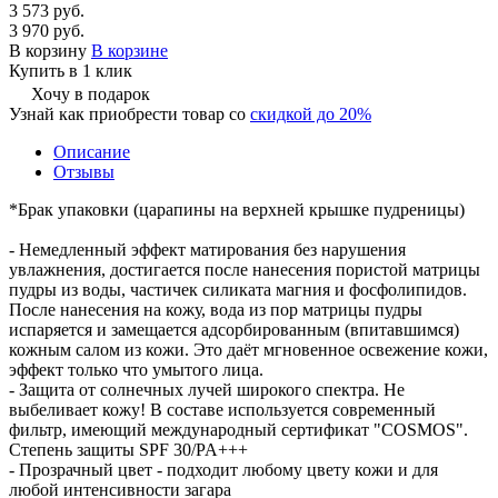
3 573 руб.
3 970 руб.
В корзину
В корзине
Купить в 1 клик
Хочу в подарок
Узнай как приобрести товар со
скидкой до 20%
Описание
Отзывы
*Брак упаковки (царапины на верхней крышке пудреницы)
- Немедленный эффект матирования без нарушения
увлажнения, достигается после нанесения пористой матрицы
пудры из воды, частичек силиката магния и фосфолипидов.
После нанесения на кожу, вода из пор матрицы пудры
испаряется и замещается адсорбированным (впитавшимся)
кожным салом из кожи. Это даёт мгновенное освежение кожи,
эффект только что умытого лица.
- Защита от солнечных лучей широкого спектра. Не
выбеливает кожу! В составе используется современный
фильтр, имеющий международный сертификат "COSMOS".
Степень защиты SPF 30/PA+++
- Прозрачный цвет - подходит любому цвету кожи и для
любой интенсивности загара