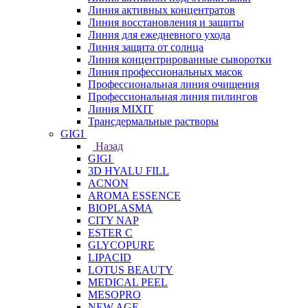
Линия активных концентратов
Линия восстановления и защиты
Линия для ежедневного ухода
Линия защита от солнца
Линия концентрированные сыворотки
Линия профессиональных масок
Профессиональная линия очищения
Профессиональная линия пилингов
Линия MIXIT
Трансдермальные растворы
GIGI
Назад
GIGI
3D HYALU FILL
ACNON
AROMA ESSENCE
BIOPLASMA
CITY NAP
ESTER C
GLYCOPURE
LIPACID
LOTUS BEAUTY
MEDICAL PEEL
MESOPRO
NEW AGE