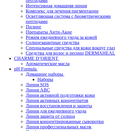
пептидами
Интенсивная домашняя линия
Комплекс для лечения пигментации
Осветляющая система с биометрическими
пептидами
Пилинг
Препараты Анти-Акне
Режим ежедневного ухода за кожей
Солнцезащитные средства
Специальные средства для кожи вокруг глаз
Средства для волос и ресниц DERMAHEAL
CHARME D’ORIENT
Ароматические масла
pH Formula
Домашние наборы
Наборы
Линия SOS
Линия АВС
Линия активной подготовки кожи
Линия активных концентратов
Линия восстановления и защиты
Линия для ежедневного ухода
Линия защита от солнца
Линия концентрированные сыворотки
Линия профессиональных масок