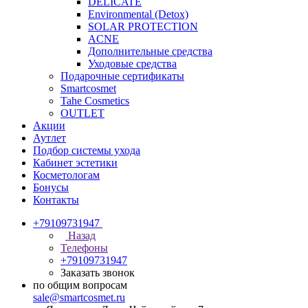
DELICATE
Environmental (Detox)
SOLAR PROTECTION
АCNE
Дополнительные средства
Уходовые средства
Подарочные сертификаты
Smartcosmet
Tahe Cosmetics
OUTLET
Акции
Аутлет
Подбор системы ухода
Кабинет эстетики
Косметологам
Бонусы
Контакты
+79109731947
Назад
Телефоны
+79109731947
Заказать звонок
по общим вопросам
sale@smartcosmet.ru