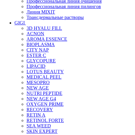
Профессиональная линия очищения
Профессиональная линия пилингов
Линия MIXIT
Трансдермальные растворы
GIGI
3D HYALU FILL
ACNON
AROMA ESSENCE
BIOPLASMA
CITY NAP
ESTER C
GLYCOPURE
LIPACID
LOTUS BEAUTY
MEDICAL PEEL
MESOPRO
NEW AGE
NUTRI PEPTIDE
NEW AGE G4
OXYGEN PRIME
RECOVERY
RETIN A
RETINOL FORTE
SEA WEED
SKIN EXPERT