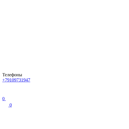
Телефоны
+79109731947
0
0