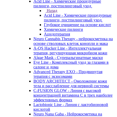
Acid Line - Химические процедурные
пилинги, постпилинговый уход
Назад
Acid Line - Химические процедурные
пилинги, постпилинговый уход
Глубокое очищение на основе кислот
Химические пилинги
Ацидотерапия
Neuro Cannabis Therapy - нейрокосметика на
основе стволовых клеток конопли и мака
A-QS Hacker Line - Интеллектуальная
терапия, регулирующая микробиом кожи
Algae Mask - Суперальгинатные маски
Eye Line - Комплексный уход за глазами в
салоне и дома
Advanced Therapy EXO - Продвинутая
терапия с экзосомами
BODY ARCHITECT - Омоложение кожи
тела и расслабление для нервной системы
C-FUSION GLOW - Линия с высокой
концентрацией витамина C в трех наиболее
эффективных формах
Lactobionic Line - Линия с лактобионовой
кислотой
Neuro Nana Gaba - Нейрокосметика на