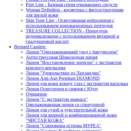
Pure Line - Базовая серия очищающих средств
Woman Definition - косметика с фитоэстрогенами
для зрелой кожи
Skin Tone Line - Осветляющая нейролиния с
использованием инновационных пептидов
TREASURE COLLECTION - Процедура
редермализации с использованием янтарной и
гиалуроновой кислот
Bernard Cassiere
Линия "Омолаживающий уход с бакучиолом"
Антистрессовая Шоколадная линия
Линия "Восстановление энергии" с экстрактом
красного апельсина
Линия "Удовольствие из Лапландии"
Линия Anti-Age Premium DIAMOND
Линия для кожи вокруг глаз с экстрактом василька
Линия Осветления и сияния с Юдзу
Очищение
Линия "С экстрактом ананаса"
Омолаживающая линия со спирулиной
Линия для сухой и чувствительной кожи
Линия для жирной и комбинированной кожи
"ЧИСТАЯ КОЖА"
Линия "Сокровища острова МУРЕА"
Линия "Солнце Карибских островов"