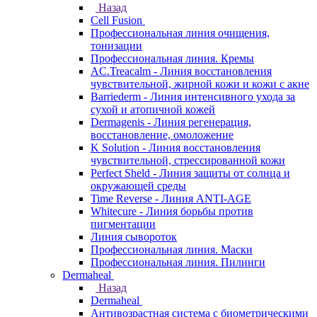
Назад
Cell Fusion
Профессиональная линия очищения,
тонизации
Профессиональная линия. Кремы
AC.Treacalm - Линия восстановления
чувствительной, жирной кожи и кожи с акне
Barriederm - Линия интенсивного ухода за
сухой и атопичной кожей
Dermagenis - Линия регенерация,
восстановление, омоложение
K Solution - Линия восстановления
чувствительной, стрессированной кожи
Perfect Sheld - Линия защиты от солнца и
окружающей среды
Time Reverse - Линия ANTI-AGE
Whitecure - Линия борьбы против
пигментации
Линия сывороток
Профессиональная линия. Маски
Профессиональная линия. Пилинги
Dermaheal
Назад
Dermaheal
Антивозрастная система с биометрическими