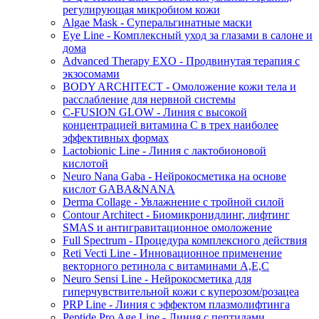
регулирующая микробиом кожи
Algae Mask - Суперальгинатные маски
Eye Line - Комплексный уход за глазами в салоне и
дома
Advanced Therapy EXO - Продвинутая терапия с
экзосомами
BODY ARCHITECT - Омоложение кожи тела и
расслабление для нервной системы
C-FUSION GLOW - Линия с высокой
концентрацией витамина C в трех наиболее
эффективных формах
Lactobionic Line - Линия с лактобионовой
кислотой
Neuro Nana Gaba - Нейрокосметика на основе
кислот GABA&NANA
Derma Collage - Увлажнение с тройной силой
Contour Architect - Биомикронидлинг, лифтинг
SMAS и антигравитационное омоложение
Full Spectrum - Процедура комплексного действия
Reti Vecti Line - Инновационное применение
векторного ретинола с витаминами A,Е,С
Neuro Sensi Line - Нейрокосметика для
гиперчувствительной кожи с куперозом/розацеа
PRP Line - Линия с эффектом плазмолифтинга
Peptide Pro Age Line - Линия с пептидами