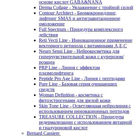
основе кислот GABA&NANA
Derma Collage - Увлажнение с тройной силой
Contour Architect - Биомикронидлинг,
лифтинг SMAS и антигравитационное
омоложение
Full Spectrum - Процедура комплексного
действия
Reti Vecti Line - Инновационное применение
векторного ретинола с витаминами A,Е,С
Neuro Sensi Line - Нейрокосметика для
гиперчувствительной кожи с куперозом/
розацеа
PRP Line - Линия с эффектом
плазмолифтинга
Peptide Pro Age Line - Линия с пептидами
Pure Line - Базовая серия очищающих
средств
Woman Definition - косметика с
фитоэстрогенами для зрелой кожи
Skin Tone Line - Осветляющая нейролиния с
использованием инновационных пептидов
TREASURE COLLECTION - Процедура
редермализации с использованием янтарной
и гиалуроновой кислот
Bernard Cassiere