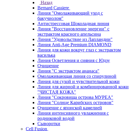
Назад
Bernard Cassiere
Линия "Омолаживающий уход с
бакучиолом"
Антистрессовая Шоколадная линия
Линия "Восстановление энергии" с
экстрактом красного апельсина
Линия "Удовольствие из Лапландии"
Линия Anti-Age Premium DIAMOND
Линия для кожи вокруг глаз с экстрактом
василька
Линия Осветления и сияния с Юдзу
Очищение
Линия "С экстрактом ананаса"
Омолаживающая линия со спирулиной
Линия для сухой и чувствительной кожи
Линия для жирной и комбинированной кожи
"ЧИСТАЯ КОЖА"
Линия "Сокровища острова МУРЕА"
Линия "Солнце Карибских островов"
Очищение с японской камелией
Линия интенсивного увлажнения с
родниковой водой
Сыворотки
Cell Fusion