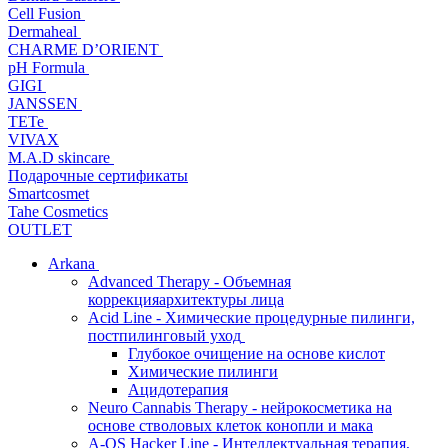
Cell Fusion
Dermaheal
CHARME D’ORIENT
pH Formula
GIGI
JANSSEN
TETe
VIVAX
M.A.D skincare
Подарочные сертификаты
Smartcosmet
Tahe Cosmetics
OUTLET
Arkana
Advanced Therapy - Объемная
коррекцияархитектуры лица
Acid Line - Химические процедурные пилинги,
постпилинговый уход
Глубокое очищение на основе кислот
Химические пилинги
Ацидотерапия
Neuro Cannabis Therapy - нейрокосметика на
основе стволовых клеток конопли и мака
A-QS Hacker Line - Интеллектуальная терапия,