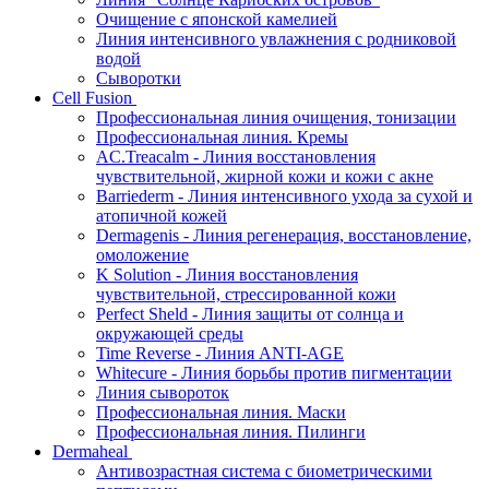
Очищение с японской камелией
Линия интенсивного увлажнения с родниковой
водой
Сыворотки
Cell Fusion
Профессиональная линия очищения, тонизации
Профессиональная линия. Кремы
AC.Treacalm - Линия восстановления
чувствительной, жирной кожи и кожи с акне
Barriederm - Линия интенсивного ухода за сухой и
атопичной кожей
Dermagenis - Линия регенерация, восстановление,
омоложение
K Solution - Линия восстановления
чувствительной, стрессированной кожи
Perfect Sheld - Линия защиты от солнца и
окружающей среды
Time Reverse - Линия ANTI-AGE
Whitecure - Линия борьбы против пигментации
Линия сывороток
Профессиональная линия. Маски
Профессиональная линия. Пилинги
Dermaheal
Антивозрастная система с биометрическими