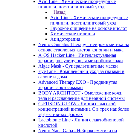
Acid Line - Химические процедурные
пилинги, постпилинговый уход
Назад
Acid Line - Химические процедурные
пилинги, постпилинговый уход
Глубокое очищение на основе кислот
Химические пилинги
Ацидотерапия
Neuro Cannabis Therapy - нейрокосметика на
основе стволовых клеток конопли и мака
A-QS Hacker Line - Интеллектуальная
терапия, регулирующая микробиом кожи
Algae Mask - Суперальгинатные маски
Eye Line - Комплексный уход за глазами в
салоне и дома
Advanced Therapy EXO - Продвинутая
терапия с экзосомами
BODY ARCHITECT - Омоложение кожи
тела и расслабление для нервной системы
C-FUSION GLOW - Линия с высокой
концентрацией витамина C в трех наиболее
эффективных формах
Lactobionic Line - Линия с лактобионовой
кислотой
Neuro Nana Gaba - Нейрокосметика на