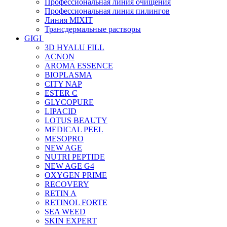
Профессиональная линия очищения
Профессиональная линия пилингов
Линия MIXIT
Трансдермальные растворы
GIGI
3D HYALU FILL
ACNON
AROMA ESSENCE
BIOPLASMA
CITY NAP
ESTER C
GLYCOPURE
LIPACID
LOTUS BEAUTY
MEDICAL PEEL
MESOPRO
NEW AGE
NUTRI PEPTIDE
NEW AGE G4
OXYGEN PRIME
RECOVERY
RETIN A
RETINOL FORTE
SEA WEED
SKIN EXPERT