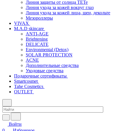
Линия защиты от солнца TETe
Линия ухода за кожей вокруг глаз
Линия ухода за кожей лица, шеи, декольте
Мезороллеры
VIVAX
M.A.D skincare
ANTI-AGE
Brightening
DELICATE
Environmental (Detox)
SOLAR PROTECTION
АCNE
Дополнительные средства
Уходовые средства
Подарочные сертификаты
Smartcosmet
Tahe Cosmetics
OUTLET
Войти
0
Избранное