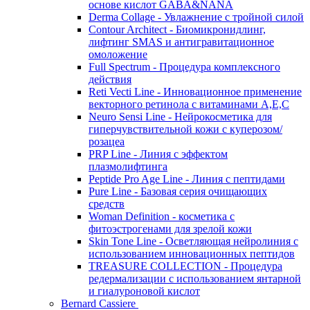
основе кислот GABA&NANA
Derma Collage - Увлажнение с тройной силой
Contour Architect - Биомикронидлинг,
лифтинг SMAS и антигравитационное
омоложение
Full Spectrum - Процедура комплексного
действия
Reti Vecti Line - Инновационное применение
векторного ретинола с витаминами A,Е,С
Neuro Sensi Line - Нейрокосметика для
гиперчувствительной кожи с куперозом/
розацеа
PRP Line - Линия с эффектом
плазмолифтинга
Peptide Pro Age Line - Линия с пептидами
Pure Line - Базовая серия очищающих
средств
Woman Definition - косметика с
фитоэстрогенами для зрелой кожи
Skin Tone Line - Осветляющая нейролиния с
использованием инновационных пептидов
TREASURE COLLECTION - Процедура
редермализации с использованием янтарной
и гиалуроновой кислот
Bernard Cassiere