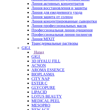
Линия активных концентратов
Линия восстановления и защиты
Линия для ежедневного ухода
Линия защита от солнца
Линия концентрированные сыворотки
Линия профессиональных масок
Профессиональная линия очищения
Профессиональная линия пилингов
Линия MIXIT
Трансдермальные растворы
GIGI
Назад
GIGI
3D HYALU FILL
ACNON
AROMA ESSENCE
BIOPLASMA
CITY NAP
ESTER C
GLYCOPURE
LIPACID
LOTUS BEAUTY
MEDICAL PEEL
MESOPRO
NEW AGE