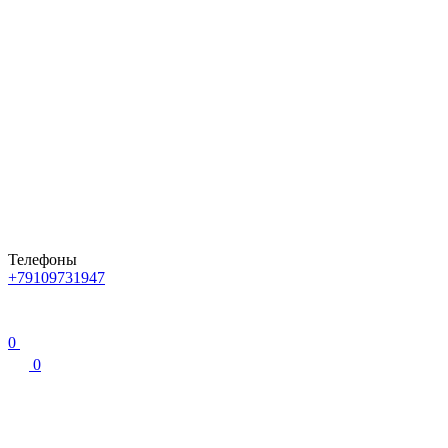
Телефоны
+79109731947
0
0