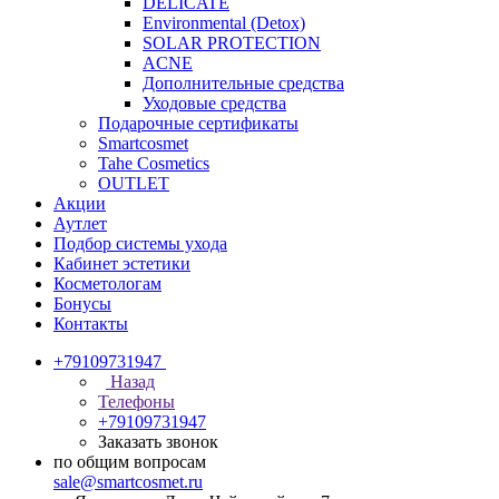
DELICATE
Environmental (Detox)
SOLAR PROTECTION
АCNE
Дополнительные средства
Уходовые средства
Подарочные сертификаты
Smartcosmet
Tahe Cosmetics
OUTLET
Акции
Аутлет
Подбор системы ухода
Кабинет эстетики
Косметологам
Бонусы
Контакты
+79109731947
Назад
Телефоны
+79109731947
Заказать звонок
по общим вопросам
sale@smartcosmet.ru