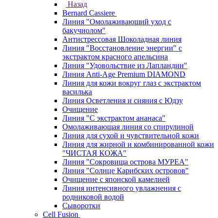
Назад
Bernard Cassiere
Линия "Омолаживающий уход с
бакучиолом"
Антистрессовая Шоколадная линия
Линия "Восстановление энергии" с
экстрактом красного апельсина
Линия "Удовольствие из Лапландии"
Линия Anti-Age Premium DIAMOND
Линия для кожи вокруг глаз с экстрактом
василька
Линия Осветления и сияния с Юдзу
Очищение
Линия "С экстрактом ананаса"
Омолаживающая линия со спирулиной
Линия для сухой и чувствительной кожи
Линия для жирной и комбинированной кожи
"ЧИСТАЯ КОЖА"
Линия "Сокровища острова МУРЕА"
Линия "Солнце Карибских островов"
Очищение с японской камелией
Линия интенсивного увлажнения с
родниковой водой
Сыворотки
Cell Fusion