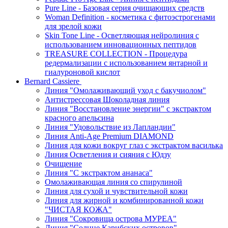
Pure Line - Базовая серия очищающих средств
Woman Definition - косметика с фитоэстрогенами
для зрелой кожи
Skin Tone Line - Осветляющая нейролиния с
использованием инновационных пептидов
TREASURE COLLECTION - Процедура
редермализации с использованием янтарной и
гиалуроновой кислот
Bernard Cassiere
Линия "Омолаживающий уход с бакучиолом"
Антистрессовая Шоколадная линия
Линия "Восстановление энергии" с экстрактом
красного апельсина
Линия "Удовольствие из Лапландии"
Линия Anti-Age Premium DIAMOND
Линия для кожи вокруг глаз с экстрактом василька
Линия Осветления и сияния с Юдзу
Очищение
Линия "С экстрактом ананаса"
Омолаживающая линия со спирулиной
Линия для сухой и чувствительной кожи
Линия для жирной и комбинированной кожи
"ЧИСТАЯ КОЖА"
Линия "Сокровища острова МУРЕА"
Линия "Солнце Карибских островов"