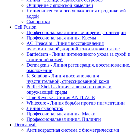
Очищение с японской камелией
Линия интенсивного увлажнения с родниковой
водой
Сыворотки
Cell Fusion
Профессиональная линия очищения, тонизации
Профессиональная линия. Кремы
AC.Treacalm - Линия восстановления
чувствительной, жирной кожи и кожи с акне
Barriederm - Линия интенсивного ухода за сухой и
атопичной кожей
Dermagenis - Линия регенерация, восстановление,
омоложение
K Solution - Линия восстановления
чувствительной, стрессированной кожи
Perfect Sheld - Линия защиты от солнца и
окружающей среды
Time Reverse - Линия ANTI-AGE
Whitecure - Линия борьбы против пигментации
Линия сывороток
Профессиональная линия. Маски
Профессиональная линия. Пилинги
Dermaheal
Антивозрастная система с биометрическими