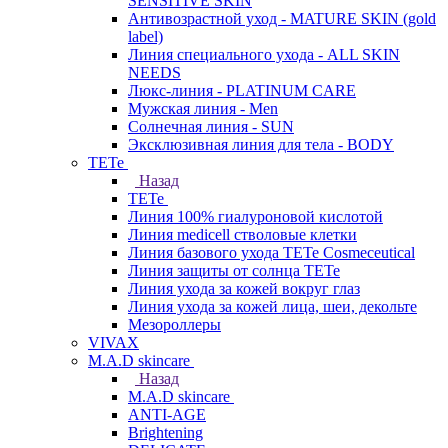
SENSITIVE SKIN
Антивозрастной уход - MATURE SKIN (gold
label)
Линия специального ухода - ALL SKIN
NEEDS
Люкс-линия - PLATINUM CARE
Мужская линия - Men
Солнечная линия - SUN
Эксклюзивная линия для тела - BODY
TETe
Назад
TETe
Линия 100% гиалуроновой кислотой
Линия medicell стволовые клетки
Линия базового ухода TETe Cosmeceutical
Линия защиты от солнца TETe
Линия ухода за кожей вокруг глаз
Линия ухода за кожей лица, шеи, декольте
Мезороллеры
VIVAX
M.A.D skincare
Назад
M.A.D skincare
ANTI-AGE
Brightening