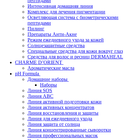
пептидами
Интенсивная домашняя линия
Комплекс для лечения пигментации
Осветляющая система с биометрическими
пептидами
Пилинг
Препараты Анти-Акне
Режим ежедневного ухода за кожей
Солнцезащитные средства
Специальные средства для кожи вокруг глаз
Средства для волос и ресниц DERMAHEAL
CHARME D’ORIENT
Ароматические масла
pH Formula
Домашние наборы
Наборы
Линия SOS
Линия АВС
Линия активной подготовки кожи
Линия активных концентратов
Линия восстановления и защиты
Линия для ежедневного ухода
Линия защита от солнца
Линия концентрированные сыворотки
Линия профессиональных масок