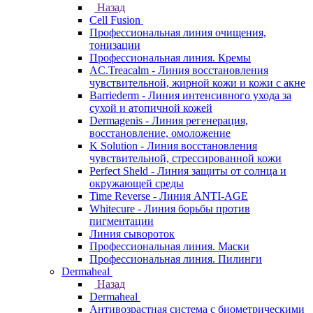
Назад
Cell Fusion
Профессиональная линия очищения,
тонизации
Профессиональная линия. Кремы
AC.Treacalm - Линия восстановления
чувствительной, жирной кожи и кожи с акне
Barriederm - Линия интенсивного ухода за
сухой и атопичной кожей
Dermagenis - Линия регенерация,
восстановление, омоложение
K Solution - Линия восстановления
чувствительной, стрессированной кожи
Perfect Sheld - Линия защиты от солнца и
окружающей среды
Time Reverse - Линия ANTI-AGE
Whitecure - Линия борьбы против
пигментации
Линия сывороток
Профессиональная линия. Маски
Профессиональная линия. Пилинги
Dermaheal
Назад
Dermaheal
Антивозрастная система с биометрическими