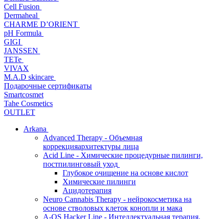
Cell Fusion
Dermaheal
CHARME D’ORIENT
pH Formula
GIGI
JANSSEN
TETe
VIVAX
M.A.D skincare
Подарочные сертификаты
Smartcosmet
Tahe Cosmetics
OUTLET
Arkana
Advanced Therapy - Объемная
коррекцияархитектуры лица
Acid Line - Химические процедурные пилинги,
постпилинговый уход
Глубокое очищение на основе кислот
Химические пилинги
Ацидотерапия
Neuro Cannabis Therapy - нейрокосметика на
основе стволовых клеток конопли и мака
A-QS Hacker Line - Интеллектуальная терапия,