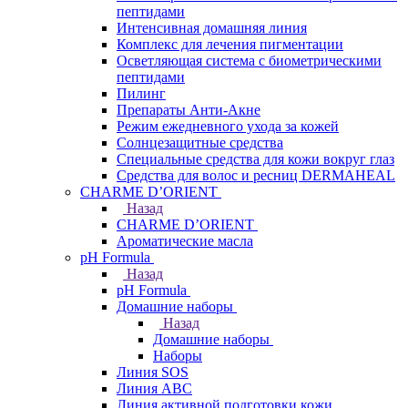
пептидами
Интенсивная домашняя линия
Комплекс для лечения пигментации
Осветляющая система с биометрическими
пептидами
Пилинг
Препараты Анти-Акне
Режим ежедневного ухода за кожей
Солнцезащитные средства
Специальные средства для кожи вокруг глаз
Средства для волос и ресниц DERMAHEAL
CHARME D’ORIENT
Назад
CHARME D’ORIENT
Ароматические масла
pH Formula
Назад
pH Formula
Домашние наборы
Назад
Домашние наборы
Наборы
Линия SOS
Линия АВС
Линия активной подготовки кожи