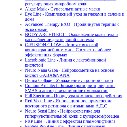
регулирующая микробиом кожи
Algae Mask - Суперальгинатные маски
Eye Line - Комплексный уход за глазами в салоне и
дома
Advanced Therapy EXO - Продвинутая терапия с
экзосомами
BODY ARCHITECT - Омоложение кожи тела и
расслабление для нервной системы
C-FUSION GLOW - Линия с высокой
концентрацией витамина C в трех наиболее
эффективных формах
Lactobionic Line - Линия с лактобионовой
кислотой
Neuro Nana Gaba - Нейрокосметика на основе
кислот GABA&NANA
Derma Collage - Увлажнение с тройной силой
Contour Architect - Биомикронидлинг, лифтинг
SMAS и антигравитационное омоложение
Full Spectrum - Процедура комплексного действия
Reti Vecti Line - Инновационное применение
векторного ретинола с витаминами A,Е,С
Neuro Sensi Line - Нейрокосметика для
гиперчувствительной кожи с куперозом/розацеа
PRP Line - Линия с эффектом плазмолифтинга
Peptide Pro Age Line - Линия с пептидами