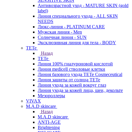
SENSITIVE SKIN
Антивозрастной уход - MATURE SKIN (gold
label)
Линия специального ухода - ALL SKIN
NEEDS
Люкс-линия - PLATINUM CARE
Мужская линия - Men
Солнечная линия - SUN
Эксклюзивная линия для тела - BODY
TETe
Назад
TETe
Линия 100% гиалуроновой кислотой
Линия medicell стволовые клетки
Линия базового ухода TETe Cosmeceutical
Линия защиты от солнца TETe
Линия ухода за кожей вокруг глаз
Линия ухода за кожей лица, шеи, декольте
Мезороллеры
VIVAX
M.A.D skincare
Назад
M.A.D skincare
ANTI-AGE
Brightening