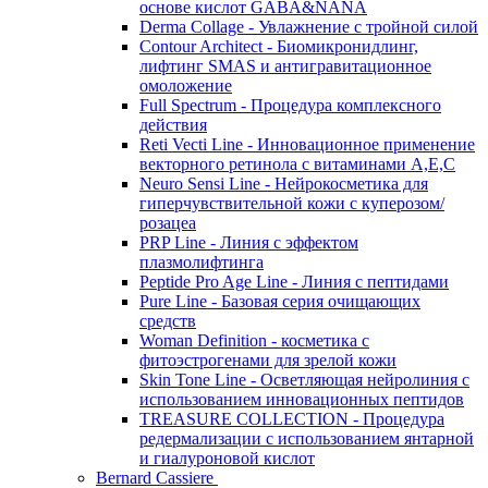
основе кислот GABA&NANA
Derma Collage - Увлажнение с тройной силой
Contour Architect - Биомикронидлинг,
лифтинг SMAS и антигравитационное
омоложение
Full Spectrum - Процедура комплексного
действия
Reti Vecti Line - Инновационное применение
векторного ретинола с витаминами A,Е,С
Neuro Sensi Line - Нейрокосметика для
гиперчувствительной кожи с куперозом/
розацеа
PRP Line - Линия с эффектом
плазмолифтинга
Peptide Pro Age Line - Линия с пептидами
Pure Line - Базовая серия очищающих
средств
Woman Definition - косметика с
фитоэстрогенами для зрелой кожи
Skin Tone Line - Осветляющая нейролиния с
использованием инновационных пептидов
TREASURE COLLECTION - Процедура
редермализации с использованием янтарной
и гиалуроновой кислот
Bernard Cassiere