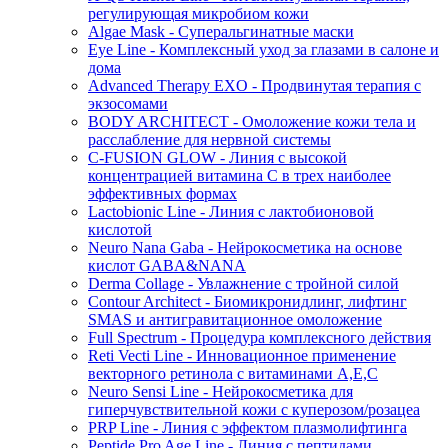
регулирующая микробиом кожи
Algae Mask - Суперальгинатные маски
Eye Line - Комплексный уход за глазами в салоне и
дома
Advanced Therapy EXO - Продвинутая терапия с
экзосомами
BODY ARCHITECT - Омоложение кожи тела и
расслабление для нервной системы
C-FUSION GLOW - Линия с высокой
концентрацией витамина C в трех наиболее
эффективных формах
Lactobionic Line - Линия с лактобионовой
кислотой
Neuro Nana Gaba - Нейрокосметика на основе
кислот GABA&NANA
Derma Collage - Увлажнение с тройной силой
Contour Architect - Биомикронидлинг, лифтинг
SMAS и антигравитационное омоложение
Full Spectrum - Процедура комплексного действия
Reti Vecti Line - Инновационное применение
векторного ретинола с витаминами A,Е,С
Neuro Sensi Line - Нейрокосметика для
гиперчувствительной кожи с куперозом/розацеа
PRP Line - Линия с эффектом плазмолифтинга
Peptide Pro Age Line - Линия с пептидами