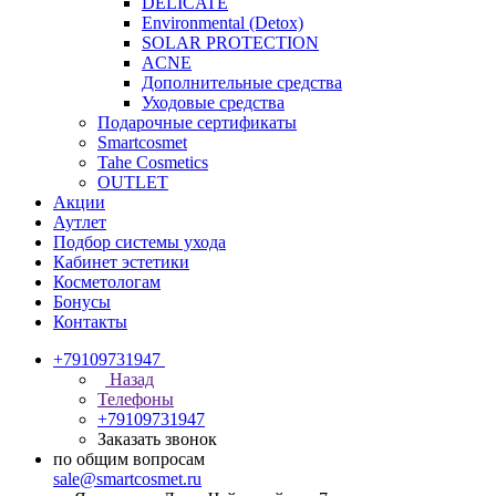
DELICATE
Environmental (Detox)
SOLAR PROTECTION
АCNE
Дополнительные средства
Уходовые средства
Подарочные сертификаты
Smartcosmet
Tahe Cosmetics
OUTLET
Акции
Аутлет
Подбор системы ухода
Кабинет эстетики
Косметологам
Бонусы
Контакты
+79109731947
Назад
Телефоны
+79109731947
Заказать звонок
по общим вопросам
sale@smartcosmet.ru