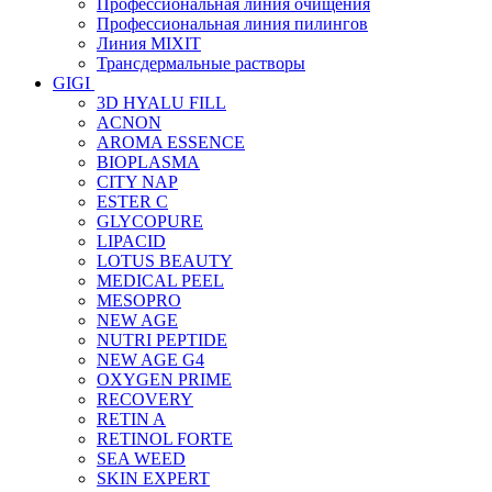
Профессиональная линия очищения
Профессиональная линия пилингов
Линия MIXIT
Трансдермальные растворы
GIGI
3D HYALU FILL
ACNON
AROMA ESSENCE
BIOPLASMA
CITY NAP
ESTER C
GLYCOPURE
LIPACID
LOTUS BEAUTY
MEDICAL PEEL
MESOPRO
NEW AGE
NUTRI PEPTIDE
NEW AGE G4
OXYGEN PRIME
RECOVERY
RETIN A
RETINOL FORTE
SEA WEED
SKIN EXPERT