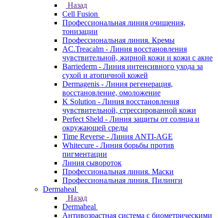
Назад
Cell Fusion
Профессиональная линия очищения,
тонизации
Профессиональная линия. Кремы
AC.Treacalm - Линия восстановления
чувствительной, жирной кожи и кожи с акне
Barriederm - Линия интенсивного ухода за
сухой и атопичной кожей
Dermagenis - Линия регенерация,
восстановление, омоложение
K Solution - Линия восстановления
чувствительной, стрессированной кожи
Perfect Sheld - Линия защиты от солнца и
окружающей среды
Time Reverse - Линия ANTI-AGE
Whitecure - Линия борьбы против
пигментации
Линия сывороток
Профессиональная линия. Маски
Профессиональная линия. Пилинги
Dermaheal
Назад
Dermaheal
Антивозрастная система с биометрическими