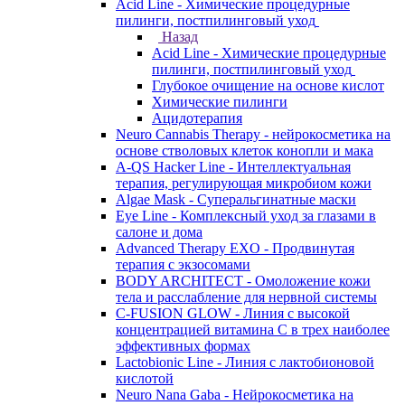
Acid Line - Химические процедурные
пилинги, постпилинговый уход
Назад
Acid Line - Химические процедурные
пилинги, постпилинговый уход
Глубокое очищение на основе кислот
Химические пилинги
Ацидотерапия
Neuro Cannabis Therapy - нейрокосметика на
основе стволовых клеток конопли и мака
A-QS Hacker Line - Интеллектуальная
терапия, регулирующая микробиом кожи
Algae Mask - Суперальгинатные маски
Eye Line - Комплексный уход за глазами в
салоне и дома
Advanced Therapy EXO - Продвинутая
терапия с экзосомами
BODY ARCHITECT - Омоложение кожи
тела и расслабление для нервной системы
C-FUSION GLOW - Линия с высокой
концентрацией витамина C в трех наиболее
эффективных формах
Lactobionic Line - Линия с лактобионовой
кислотой
Neuro Nana Gaba - Нейрокосметика на