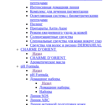
пептидами
Интенсивная домашняя линия
Комплекс для лечения пигментации
Осветляющая система с биометрическими
пептидами
Пилинг
Препараты Анти-Акне
Режим ежедневного ухода за кожей
Солнцезащитные средства
Специальные средства для кожи вокруг глаз
Средства для волос и ресниц DERMAHEAL
CHARME D’ORIENT
Назад
CHARME D’ORIENT
Ароматические масла
pH Formula
Назад
pH Formula
Домашние наборы
Назад
Домашние наборы
Наборы
Линия SOS
Линия АВС
Линия активной подготовки кожи