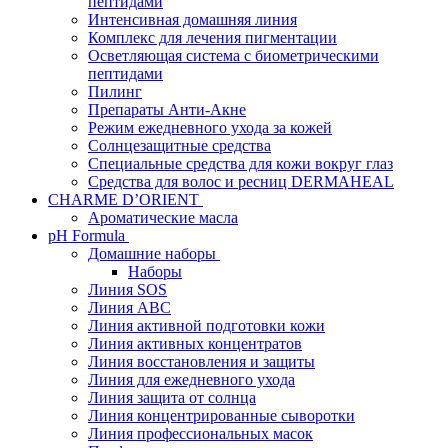
пептидами
Интенсивная домашняя линия
Комплекс для лечения пигментации
Осветляющая система с биометрическими
пептидами
Пилинг
Препараты Анти-Акне
Режим ежедневного ухода за кожей
Солнцезащитные средства
Специальные средства для кожи вокруг глаз
Средства для волос и ресниц DERMAHEAL
CHARME D’ORIENT
Ароматические масла
pH Formula
Домашние наборы
Наборы
Линия SOS
Линия АВС
Линия активной подготовки кожи
Линия активных концентратов
Линия восстановления и защиты
Линия для ежедневного ухода
Линия защита от солнца
Линия концентрированные сыворотки
Линия профессиональных масок