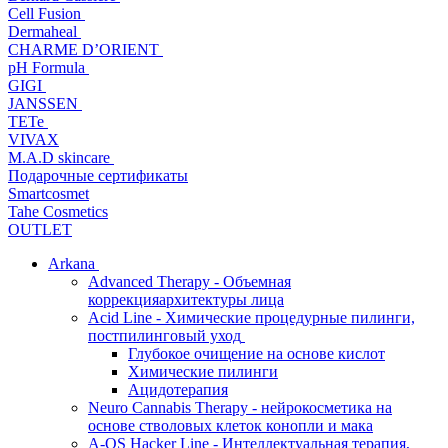
Cell Fusion
Dermaheal
CHARME D’ORIENT
pH Formula
GIGI
JANSSEN
TETe
VIVAX
M.A.D skincare
Подарочные сертификаты
Smartcosmet
Tahe Cosmetics
OUTLET
Arkana
Advanced Therapy - Объемная
коррекцияархитектуры лица
Acid Line - Химические процедурные пилинги,
постпилинговый уход
Глубокое очищение на основе кислот
Химические пилинги
Ацидотерапия
Neuro Cannabis Therapy - нейрокосметика на
основе стволовых клеток конопли и мака
A-QS Hacker Line - Интеллектуальная терапия,