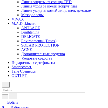
Линия защиты от солнца TETe
Линия ухода за кожей вокруг глаз
Линия ухода за кожей лица, шеи, декольте
Мезороллеры
VIVAX
M.A.D skincare
ANTI-AGE
Brightening
DELICATE
Environmental (Detox)
SOLAR PROTECTION
АCNE
Дополнительные средства
Уходовые средства
Подарочные сертификаты
Smartcosmet
Tahe Cosmetics
OUTLET
Войти
0
Избранное