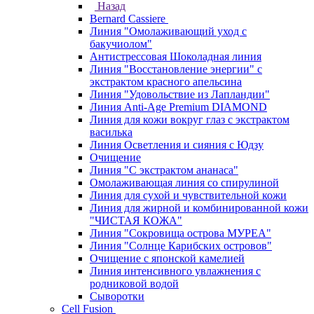
Назад
Bernard Cassiere
Линия "Омолаживающий уход с
бакучиолом"
Антистрессовая Шоколадная линия
Линия "Восстановление энергии" с
экстрактом красного апельсина
Линия "Удовольствие из Лапландии"
Линия Anti-Age Premium DIAMOND
Линия для кожи вокруг глаз с экстрактом
василька
Линия Осветления и сияния с Юдзу
Очищение
Линия "С экстрактом ананаса"
Омолаживающая линия со спирулиной
Линия для сухой и чувствительной кожи
Линия для жирной и комбинированной кожи
"ЧИСТАЯ КОЖА"
Линия "Сокровища острова МУРЕА"
Линия "Солнце Карибских островов"
Очищение с японской камелией
Линия интенсивного увлажнения с
родниковой водой
Сыворотки
Cell Fusion