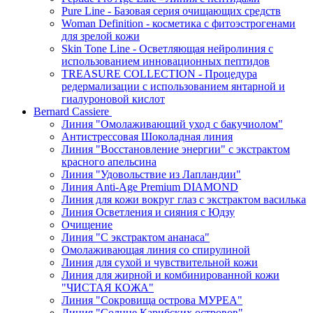
Pure Line - Базовая серия очищающих средств
Woman Definition - косметика с фитоэстрогенами
для зрелой кожи
Skin Tone Line - Осветляющая нейролиния с
использованием инновационных пептидов
TREASURE COLLECTION - Процедура
редермализации с использованием янтарной и
гиалуроновой кислот
Bernard Cassiere
Линия "Омолаживающий уход с бакучиолом"
Антистрессовая Шоколадная линия
Линия "Восстановление энергии" с экстрактом
красного апельсина
Линия "Удовольствие из Лапландии"
Линия Anti-Age Premium DIAMOND
Линия для кожи вокруг глаз с экстрактом василька
Линия Осветления и сияния с Юдзу
Очищение
Линия "С экстрактом ананаса"
Омолаживающая линия со спирулиной
Линия для сухой и чувствительной кожи
Линия для жирной и комбинированной кожи
"ЧИСТАЯ КОЖА"
Линия "Сокровища острова МУРЕА"
Линия "Солнце Карибских островов"