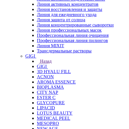
Линия активных концентратов
Линия восстановления и защиты
Линия для ежедневного ухода
Линия защита от солнца
Линия концентрированные сыворотки
Линия профессиональных масок
Профессиональная линия очищения
Профессиональная линия пилингов
Линия MIXIT
Трансдермальные растворы
GIGI
Назад
GIGI
3D HYALU FILL
ACNON
AROMA ESSENCE
BIOPLASMA
CITY NAP
ESTER C
GLYCOPURE
LIPACID
LOTUS BEAUTY
MEDICAL PEEL
MESOPRO
NEW AGE