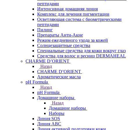
пептидами
Интенсивная домашняя линия
Комплекс для лечения пигментации
Осветляющая система с биометрическими
пептидами
Пилинг
Препараты Анти-Акне
Режим ежедневного ухода за кожей
Солнцезащитные средства
Специальные средства для кожи вокруг глаз
Средства для волос и ресниц DERMAHEAL
CHARME D’ORIENT
Назад
CHARME D’ORIENT
Ароматические масла
pH Formula
Назад
pH Formula
Домашние наборы
Назад
Домашние наборы
Наборы
Линия SOS
Линия АВС
Линия активной подготовки кожи