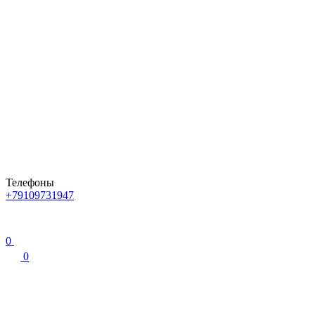
Телефоны
+79109731947
0
0