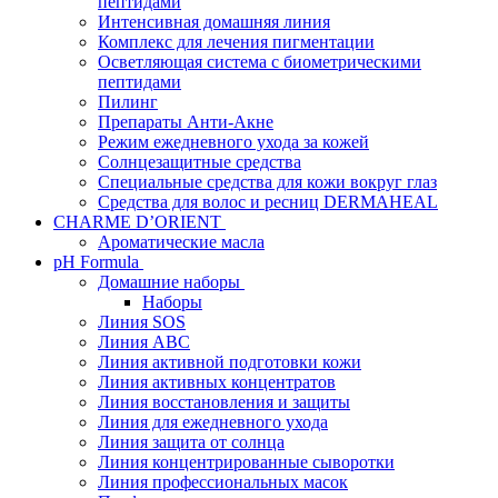
пептидами
Интенсивная домашняя линия
Комплекс для лечения пигментации
Осветляющая система с биометрическими
пептидами
Пилинг
Препараты Анти-Акне
Режим ежедневного ухода за кожей
Солнцезащитные средства
Специальные средства для кожи вокруг глаз
Средства для волос и ресниц DERMAHEAL
CHARME D’ORIENT
Ароматические масла
pH Formula
Домашние наборы
Наборы
Линия SOS
Линия АВС
Линия активной подготовки кожи
Линия активных концентратов
Линия восстановления и защиты
Линия для ежедневного ухода
Линия защита от солнца
Линия концентрированные сыворотки
Линия профессиональных масок