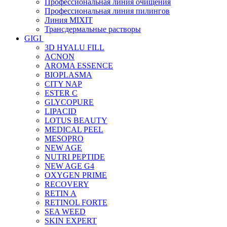
Профессиональная линия очищения
Профессиональная линия пилингов
Линия MIXIT
Трансдермальные растворы
GIGI
3D HYALU FILL
ACNON
AROMA ESSENCE
BIOPLASMA
CITY NAP
ESTER C
GLYCOPURE
LIPACID
LOTUS BEAUTY
MEDICAL PEEL
MESOPRO
NEW AGE
NUTRI PEPTIDE
NEW AGE G4
OXYGEN PRIME
RECOVERY
RETIN A
RETINOL FORTE
SEA WEED
SKIN EXPERT