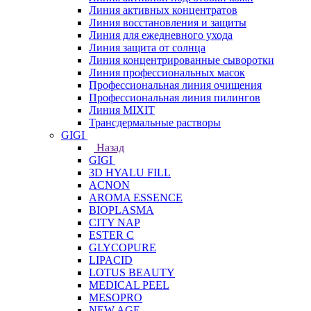
Линия активных концентратов
Линия восстановления и защиты
Линия для ежедневного ухода
Линия защита от солнца
Линия концентрированные сыворотки
Линия профессиональных масок
Профессиональная линия очищения
Профессиональная линия пилингов
Линия MIXIT
Трансдермальные растворы
GIGI
Назад
GIGI
3D HYALU FILL
ACNON
AROMA ESSENCE
BIOPLASMA
CITY NAP
ESTER C
GLYCOPURE
LIPACID
LOTUS BEAUTY
MEDICAL PEEL
MESOPRO
NEW AGE