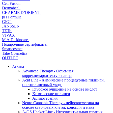
Cell Fusion
Dermaheal
CHARME D’ORIENT
pH Formula
GIGI
JANSSEN
TETe
VIVAX
M.A.D skincare
Подарочные сертификаты
Smartcosmet
Tahe Cosmetics
OUTLET
Arkana
Advanced Therapy - Объемная
коррекцияархитектуры лица
Acid Line - Химические процедурные пилинги,
постпилинговый уход
Глубокое очищение на основе кислот
Химические пилинги
Ацидотерапия
Neuro Cannabis Therapy - нейрокосметика на
основе стволовых клеток конопли и мака
A-QS Hacker Line - Интеллектуальная терапия,