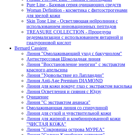
Pure Line - Базовая серия очищающих средств
Woman Definition - косметика с фитоэстрогенами
для зрелой кожи
Skin Tone Line - Осветляющая нейролиния с
использованием инновационных пептидов
TREASURE COLLECTION - Процедура
редермализации с использованием янтарной и
гиалуроновой кислот
Bernard Cassiere
Линия "Омолаживающий уход с бакучиолом"
Антистрессовая Шоколадная линия
Линия "Восстановление энергии" с экстрактом
красного апельсина
Линия "Удовольствие из Лапландии"
Линия Anti-Age Premium DIAMOND
Линия для кожи вокруг глаз с экстрактом василька
Линия Осветления и сияния с Юдзу
Очищение
Линия "С экстрактом ананаса"
Омолаживающая линия со спирулиной
Линия для сухой и чувствительной кожи
Линия для жирной и комбинированной кожи
"ЧИСТАЯ КОЖА"
Линия "Сокровища острова МУРЕА"
Линия "Солнце Карибских островов"