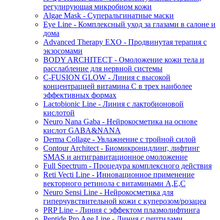
регулирующая микробиом кожи
Algae Mask - Суперальгинатные маски
Eye Line - Комплексный уход за глазами в салоне и
дома
Advanced Therapy EXO - Продвинутая терапия с
экзосомами
BODY ARCHITECT - Омоложение кожи тела и
расслабление для нервной системы
C-FUSION GLOW - Линия с высокой
концентрацией витамина C в трех наиболее
эффективных формах
Lactobionic Line - Линия с лактобионовой
кислотой
Neuro Nana Gaba - Нейрокосметика на основе
кислот GABA&NANA
Derma Collage - Увлажнение с тройной силой
Contour Architect - Биомикронидлинг, лифтинг
SMAS и антигравитационное омоложение
Full Spectrum - Процедура комплексного действия
Reti Vecti Line - Инновационное применение
векторного ретинола с витаминами A,Е,С
Neuro Sensi Line - Нейрокосметика для
гиперчувствительной кожи с куперозом/розацеа
PRP Line - Линия с эффектом плазмолифтинга
Peptide Pro Age Line - Линия с пептидами