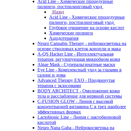
Acid Line - Химические процедурные
пилинги, постпилинговый уход
Назад
Acid Line - Химические процедурные
пилинги, постпилинговый уход
Глубокое очищение на основе кислот
Химические пилинги
Ацидотерапия
Neuro Cannabis Therapy - нейрокосметика на
основе стволовых клеток конопли и мака
A-QS Hacker Line - Интеллектуальная
терапия, регулирующая микробиом кожи
Algae Mask - Суперальгинатные маски
Eye Line - Комплексный уход за глазами в
салоне и дома
Advanced Therapy EXO - Продвинутая
терапия с экзосомами
BODY ARCHITECT - Омоложение кожи
тела и расслабление для нервной системы
C-FUSION GLOW - Линия с высокой
концентрацией витамина C в трех наиболее
эффективных формах
Lactobionic Line - Линия с лактобионовой
кислотой
Neuro Nana Gaba - Нейрокосметика на