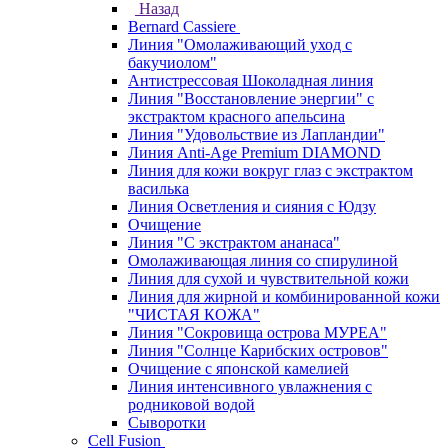
Назад
Bernard Cassiere
Линия "Омолаживающий уход с
бакучиолом"
Антистрессовая Шоколадная линия
Линия "Восстановление энергии" с
экстрактом красного апельсина
Линия "Удовольствие из Лапландии"
Линия Anti-Age Premium DIAMOND
Линия для кожи вокруг глаз с экстрактом
василька
Линия Осветления и сияния с Юдзу
Очищение
Линия "С экстрактом ананаса"
Омолаживающая линия со спирулиной
Линия для сухой и чувствительной кожи
Линия для жирной и комбинированной кожи
"ЧИСТАЯ КОЖА"
Линия "Сокровища острова МУРЕА"
Линия "Солнце Карибских островов"
Очищение с японской камелией
Линия интенсивного увлажнения с
родниковой водой
Сыворотки
Cell Fusion