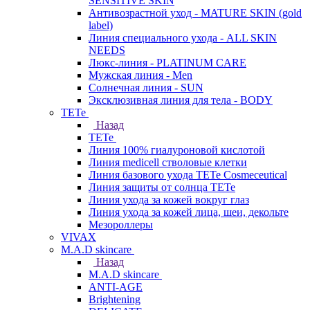
SENSITIVE SKIN
Антивозрастной уход - MATURE SKIN (gold
label)
Линия специального ухода - ALL SKIN
NEEDS
Люкс-линия - PLATINUM CARE
Мужская линия - Men
Солнечная линия - SUN
Эксклюзивная линия для тела - BODY
TETe
Назад
TETe
Линия 100% гиалуроновой кислотой
Линия medicell стволовые клетки
Линия базового ухода TETe Cosmeceutical
Линия защиты от солнца TETe
Линия ухода за кожей вокруг глаз
Линия ухода за кожей лица, шеи, декольте
Мезороллеры
VIVAX
M.A.D skincare
Назад
M.A.D skincare
ANTI-AGE
Brightening