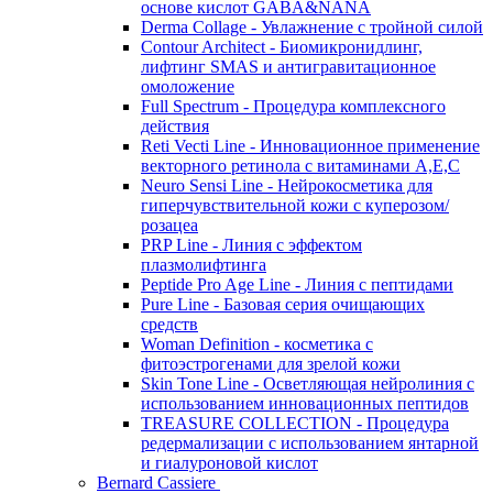
основе кислот GABA&NANA
Derma Collage - Увлажнение с тройной силой
Contour Architect - Биомикронидлинг,
лифтинг SMAS и антигравитационное
омоложение
Full Spectrum - Процедура комплексного
действия
Reti Vecti Line - Инновационное применение
векторного ретинола с витаминами A,Е,С
Neuro Sensi Line - Нейрокосметика для
гиперчувствительной кожи с куперозом/
розацеа
PRP Line - Линия с эффектом
плазмолифтинга
Peptide Pro Age Line - Линия с пептидами
Pure Line - Базовая серия очищающих
средств
Woman Definition - косметика с
фитоэстрогенами для зрелой кожи
Skin Tone Line - Осветляющая нейролиния с
использованием инновационных пептидов
TREASURE COLLECTION - Процедура
редермализации с использованием янтарной
и гиалуроновой кислот
Bernard Cassiere