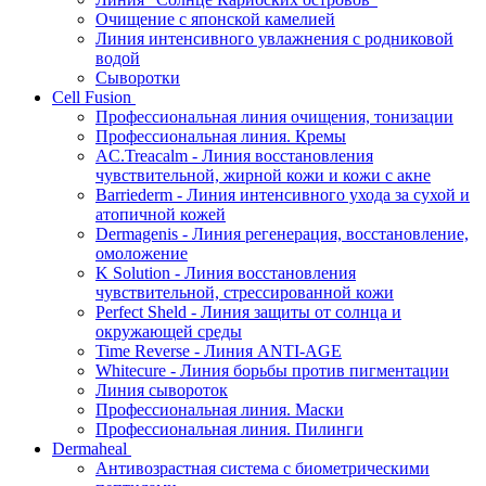
Очищение с японской камелией
Линия интенсивного увлажнения с родниковой
водой
Сыворотки
Cell Fusion
Профессиональная линия очищения, тонизации
Профессиональная линия. Кремы
AC.Treacalm - Линия восстановления
чувствительной, жирной кожи и кожи с акне
Barriederm - Линия интенсивного ухода за сухой и
атопичной кожей
Dermagenis - Линия регенерация, восстановление,
омоложение
K Solution - Линия восстановления
чувствительной, стрессированной кожи
Perfect Sheld - Линия защиты от солнца и
окружающей среды
Time Reverse - Линия ANTI-AGE
Whitecure - Линия борьбы против пигментации
Линия сывороток
Профессиональная линия. Маски
Профессиональная линия. Пилинги
Dermaheal
Антивозрастная система с биометрическими