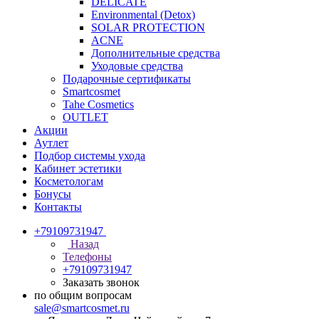
DELICATE
Environmental (Detox)
SOLAR PROTECTION
АCNE
Дополнительные средства
Уходовые средства
Подарочные сертификаты
Smartcosmet
Tahe Cosmetics
OUTLET
Акции
Аутлет
Подбор системы ухода
Кабинет эстетики
Косметологам
Бонусы
Контакты
+79109731947
Назад
Телефоны
+79109731947
Заказать звонок
по общим вопросам
sale@smartcosmet.ru