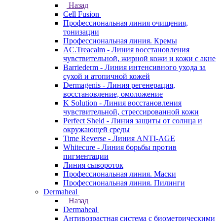
Назад
Cell Fusion
Профессиональная линия очищения,
тонизации
Профессиональная линия. Кремы
AC.Treacalm - Линия восстановления
чувствительной, жирной кожи и кожи с акне
Barriederm - Линия интенсивного ухода за
сухой и атопичной кожей
Dermagenis - Линия регенерация,
восстановление, омоложение
K Solution - Линия восстановления
чувствительной, стрессированной кожи
Perfect Sheld - Линия защиты от солнца и
окружающей среды
Time Reverse - Линия ANTI-AGE
Whitecure - Линия борьбы против
пигментации
Линия сывороток
Профессиональная линия. Маски
Профессиональная линия. Пилинги
Dermaheal
Назад
Dermaheal
Антивозрастная система с биометрическими