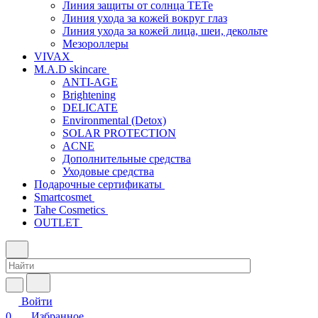
Линия защиты от солнца TETe
Линия ухода за кожей вокруг глаз
Линия ухода за кожей лица, шеи, декольте
Мезороллеры
VIVAX
M.A.D skincare
ANTI-AGE
Brightening
DELICATE
Environmental (Detox)
SOLAR PROTECTION
АCNE
Дополнительные средства
Уходовые средства
Подарочные сертификаты
Smartcosmet
Tahe Cosmetics
OUTLET
Войти
0
Избранное