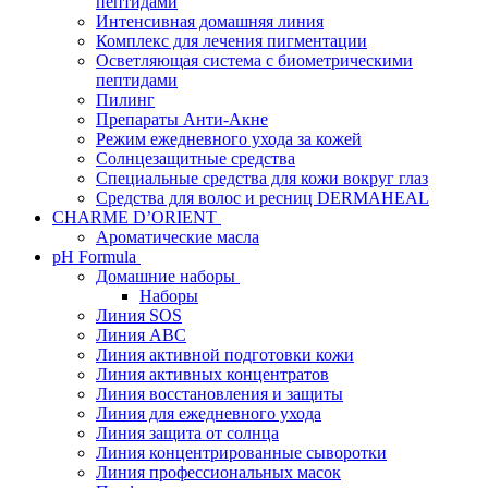
пептидами
Интенсивная домашняя линия
Комплекс для лечения пигментации
Осветляющая система с биометрическими
пептидами
Пилинг
Препараты Анти-Акне
Режим ежедневного ухода за кожей
Солнцезащитные средства
Специальные средства для кожи вокруг глаз
Средства для волос и ресниц DERMAHEAL
CHARME D’ORIENT
Ароматические масла
pH Formula
Домашние наборы
Наборы
Линия SOS
Линия АВС
Линия активной подготовки кожи
Линия активных концентратов
Линия восстановления и защиты
Линия для ежедневного ухода
Линия защита от солнца
Линия концентрированные сыворотки
Линия профессиональных масок