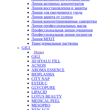
Линия активных концентратов
Линия восстановления и защиты
Линия для ежедневного ухода
Линия защита от солнца
Линия концентрированные сыворотки
Линия профессиональных масок
Профессиональная линия очищения
Профессиональная линия пилингов
Линия MIXIT
Трансдермальные растворы
GIGI
Назад
GIGI
3D HYALU FILL
ACNON
AROMA ESSENCE
BIOPLASMA
CITY NAP
ESTER C
GLYCOPURE
LIPACID
LOTUS BEAUTY
MEDICAL PEEL
MESOPRO
NEW AGE