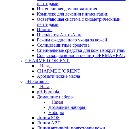
пептидами
Интенсивная домашняя линия
Комплекс для лечения пигментации
Осветляющая система с биометрическими
пептидами
Пилинг
Препараты Анти-Акне
Режим ежедневного ухода за кожей
Солнцезащитные средства
Специальные средства для кожи вокруг глаз
Средства для волос и ресниц DERMAHEAL
CHARME D’ORIENT
Назад
CHARME D’ORIENT
Ароматические масла
pH Formula
Назад
pH Formula
Домашние наборы
Назад
Домашние наборы
Наборы
Линия SOS
Линия АВС
Линия активной подготовки кожи