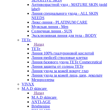
SENSITIVE SKIN
Антивозрастной уход - MATURE SKIN (gold
label)
Линия специального ухода - ALL SKIN
NEEDS
Люкс-линия - PLATINUM CARE
Мужская линия - Men
Солнечная линия - SUN
Эксклюзивная линия для тела - BODY
TETe
Назад
TETe
Линия 100% гиалуроновой кислотой
Линия medicell стволовые клетки
Линия базового ухода TETe Cosmeceutical
Линия защиты от солнца TETe
Линия ухода за кожей вокруг глаз
Линия ухода за кожей лица, шеи, декольте
Мезороллеры
VIVAX
M.A.D skincare
Назад
M.A.D skincare
ANTI-AGE
Brightening