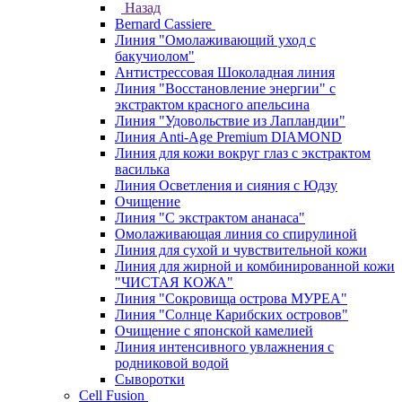
Назад
Bernard Cassiere
Линия "Омолаживающий уход с
бакучиолом"
Антистрессовая Шоколадная линия
Линия "Восстановление энергии" с
экстрактом красного апельсина
Линия "Удовольствие из Лапландии"
Линия Anti-Age Premium DIAMOND
Линия для кожи вокруг глаз с экстрактом
василька
Линия Осветления и сияния с Юдзу
Очищение
Линия "С экстрактом ананаса"
Омолаживающая линия со спирулиной
Линия для сухой и чувствительной кожи
Линия для жирной и комбинированной кожи
"ЧИСТАЯ КОЖА"
Линия "Сокровища острова МУРЕА"
Линия "Солнце Карибских островов"
Очищение с японской камелией
Линия интенсивного увлажнения с
родниковой водой
Сыворотки
Cell Fusion