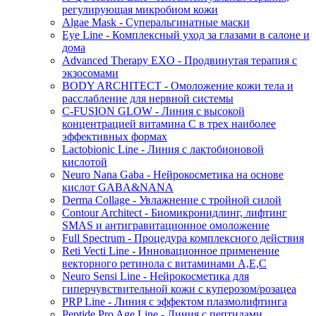
регулирующая микробиом кожи
Algae Mask - Суперальгинатные маски
Eye Line - Комплексный уход за глазами в салоне и
дома
Advanced Therapy EXO - Продвинутая терапия с
экзосомами
BODY ARCHITECT - Омоложение кожи тела и
расслабление для нервной системы
C-FUSION GLOW - Линия с высокой
концентрацией витамина C в трех наиболее
эффективных формах
Lactobionic Line - Линия с лактобионовой
кислотой
Neuro Nana Gaba - Нейрокосметика на основе
кислот GABA&NANA
Derma Collage - Увлажнение с тройной силой
Contour Architect - Биомикронидлинг, лифтинг
SMAS и антигравитационное омоложение
Full Spectrum - Процедура комплексного действия
Reti Vecti Line - Инновационное применение
векторного ретинола с витаминами A,Е,С
Neuro Sensi Line - Нейрокосметика для
гиперчувствительной кожи с куперозом/розацеа
PRP Line - Линия с эффектом плазмолифтинга
Peptide Pro Age Line - Линия с пептидами