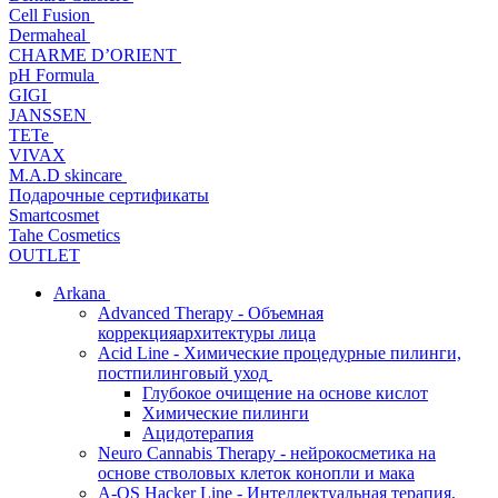
Cell Fusion
Dermaheal
CHARME D’ORIENT
pH Formula
GIGI
JANSSEN
TETe
VIVAX
M.A.D skincare
Подарочные сертификаты
Smartcosmet
Tahe Cosmetics
OUTLET
Arkana
Advanced Therapy - Объемная
коррекцияархитектуры лица
Acid Line - Химические процедурные пилинги,
постпилинговый уход
Глубокое очищение на основе кислот
Химические пилинги
Ацидотерапия
Neuro Cannabis Therapy - нейрокосметика на
основе стволовых клеток конопли и мака
A-QS Hacker Line - Интеллектуальная терапия,