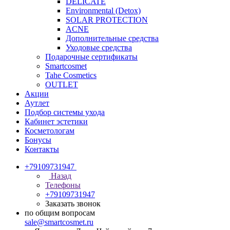
DELICATE
Environmental (Detox)
SOLAR PROTECTION
АCNE
Дополнительные средства
Уходовые средства
Подарочные сертификаты
Smartcosmet
Tahe Cosmetics
OUTLET
Акции
Аутлет
Подбор системы ухода
Кабинет эстетики
Косметологам
Бонусы
Контакты
+79109731947
Назад
Телефоны
+79109731947
Заказать звонок
по общим вопросам
sale@smartcosmet.ru