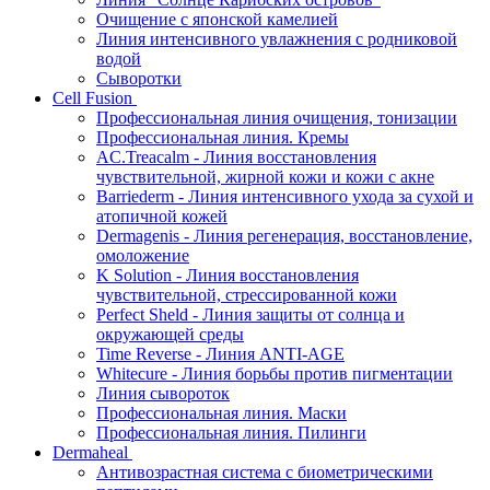
Очищение с японской камелией
Линия интенсивного увлажнения с родниковой
водой
Сыворотки
Cell Fusion
Профессиональная линия очищения, тонизации
Профессиональная линия. Кремы
AC.Treacalm - Линия восстановления
чувствительной, жирной кожи и кожи с акне
Barriederm - Линия интенсивного ухода за сухой и
атопичной кожей
Dermagenis - Линия регенерация, восстановление,
омоложение
K Solution - Линия восстановления
чувствительной, стрессированной кожи
Perfect Sheld - Линия защиты от солнца и
окружающей среды
Time Reverse - Линия ANTI-AGE
Whitecure - Линия борьбы против пигментации
Линия сывороток
Профессиональная линия. Маски
Профессиональная линия. Пилинги
Dermaheal
Антивозрастная система с биометрическими