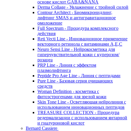
основе кислот GABA&NANA
Derma Collage - Увлажнение с тройной силой
Contour Architect - Биомикронидлинг,
лифтинг SMAS и антигравитационное
омоложение
Full Spectrum - Процедура комплексного
действия
Reti Vecti Line - Инновационное применение
векторного ретинола с витаминами A,Е,С
Neuro Sensi Line - Нейрокосметика для
гиперчувствительной кожи с куперозом/
розацеа
PRP Line - Линия с эффектом
плазмолифтинга
Peptide Pro Age Line - Линия с пептидами
Pure Line - Базовая серия очищающих
средств
Woman Definition - косметика с
фитоэстрогенами для зрелой кожи
Skin Tone Line - Осветляющая нейролиния с
использованием инновационных пептидов
TREASURE COLLECTION - Процедура
редермализации с использованием янтарной
и гиалуроновой кислот
Bernard Cassiere