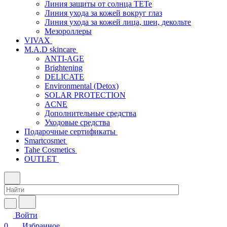
Линия защиты от солнца TETe
Линия ухода за кожей вокруг глаз
Линия ухода за кожей лица, шеи, декольте
Мезороллеры
VIVAX
M.A.D skincare
ANTI-AGE
Brightening
DELICATE
Environmental (Detox)
SOLAR PROTECTION
АCNE
Дополнительные средства
Уходовые средства
Подарочные сертификаты
Smartcosmet
Tahe Cosmetics
OUTLET
Войти
0
Избранное