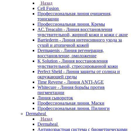
Назад
Cell Fusion
Профессиональная линия очищения,
тонизации
Профессиональная линия. Кремы
AC.Treacalm - Линия восстановления
чувствительной, жирной кожи и кожи с акне
Barriederm - Линия интенсивного ухода за
сухой и атопичной кожей
Dermagenis - Линия регенерация,
восстановление, омоложение
K Solution - Линия восстановления
чувствительной, стрессированной кожи
Perfect Sheld - Линия защиты от солнца и
окружающей среды
Time Reverse - Линия ANTI-AGE
Whitecure - Линия борьбы против
пигментации
Линия сывороток
Профессиональная линия. Маски
Профессиональная линия. Пилинги
Dermaheal
Назад
Dermaheal
Антивозрастная система с биометрическими