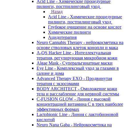
Acid Line - Химические процедурные
пилинги, постпилинговый уход
Назад
Acid Line - Химические процедурные
пилинги, постпилинговый уход
Глубокое очищение на основе кислот
Химические пилинги
Ацидотерапия
Neuro Cannabis Therapy - нейрокосметика на
основе стволовых клеток конопли и мака
A-QS Hacker Line - Интеллектуальная
терапия, регулирующая микробиом кожи
Algae Mask - Суперальгинатные маски
Eye Line - Комплексный уход за глазами в
салоне и дома
Advanced Therapy EXO - Продвинутая
терапия с экзосомами
BODY ARCHITECT - Омоложение кожи
тела и расслабление для нервной системы
C-FUSION GLOW - Линия с высокой
концентрацией витамина C в трех наиболее
эффективных формах
Lactobionic Line - Линия с лактобионовой
кислотой
Neuro Nana Gaba - Нейрокосметика на