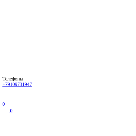
Телефоны
+79109731947
0
0