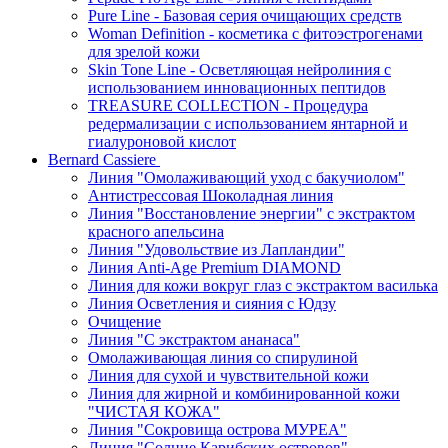
Pure Line - Базовая серия очищающих средств
Woman Definition - косметика с фитоэстрогенами
для зрелой кожи
Skin Tone Line - Осветляющая нейролиния с
использованием инновационных пептидов
TREASURE COLLECTION - Процедура
редермализации с использованием янтарной и
гиалуроновой кислот
Bernard Cassiere
Линия "Омолаживающий уход с бакучиолом"
Антистрессовая Шоколадная линия
Линия "Восстановление энергии" с экстрактом
красного апельсина
Линия "Удовольствие из Лапландии"
Линия Anti-Age Premium DIAMOND
Линия для кожи вокруг глаз с экстрактом василька
Линия Осветления и сияния с Юдзу
Очищение
Линия "С экстрактом ананаса"
Омолаживающая линия со спирулиной
Линия для сухой и чувствительной кожи
Линия для жирной и комбинированной кожи
"ЧИСТАЯ КОЖА"
Линия "Сокровища острова МУРЕА"
Линия "Солнце Карибских островов"