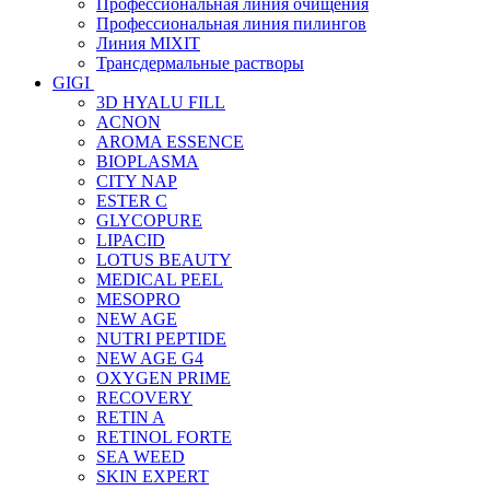
Профессиональная линия очищения
Профессиональная линия пилингов
Линия MIXIT
Трансдермальные растворы
GIGI
3D HYALU FILL
ACNON
AROMA ESSENCE
BIOPLASMA
CITY NAP
ESTER C
GLYCOPURE
LIPACID
LOTUS BEAUTY
MEDICAL PEEL
MESOPRO
NEW AGE
NUTRI PEPTIDE
NEW AGE G4
OXYGEN PRIME
RECOVERY
RETIN A
RETINOL FORTE
SEA WEED
SKIN EXPERT