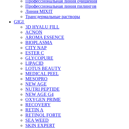
Профессиональная линия очищения
Профессиональная линия пилингов
Линия MIXIT
Трансдермальные растворы
GIGI
3D HYALU FILL
ACNON
AROMA ESSENCE
BIOPLASMA
CITY NAP
ESTER C
GLYCOPURE
LIPACID
LOTUS BEAUTY
MEDICAL PEEL
MESOPRO
NEW AGE
NUTRI PEPTIDE
NEW AGE G4
OXYGEN PRIME
RECOVERY
RETIN A
RETINOL FORTE
SEA WEED
SKIN EXPERT