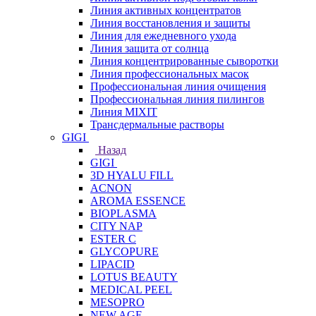
Линия активных концентратов
Линия восстановления и защиты
Линия для ежедневного ухода
Линия защита от солнца
Линия концентрированные сыворотки
Линия профессиональных масок
Профессиональная линия очищения
Профессиональная линия пилингов
Линия MIXIT
Трансдермальные растворы
GIGI
Назад
GIGI
3D HYALU FILL
ACNON
AROMA ESSENCE
BIOPLASMA
CITY NAP
ESTER C
GLYCOPURE
LIPACID
LOTUS BEAUTY
MEDICAL PEEL
MESOPRO
NEW AGE