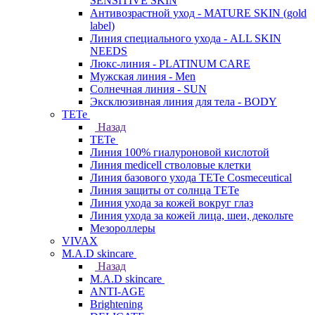
SENSITIVE SKIN
Антивозрастной уход - MATURE SKIN (gold
label)
Линия специального ухода - ALL SKIN
NEEDS
Люкс-линия - PLATINUM CARE
Мужская линия - Men
Солнечная линия - SUN
Эксклюзивная линия для тела - BODY
TETe
Назад
TETe
Линия 100% гиалуроновой кислотой
Линия medicell стволовые клетки
Линия базового ухода TETe Cosmeceutical
Линия защиты от солнца TETe
Линия ухода за кожей вокруг глаз
Линия ухода за кожей лица, шеи, декольте
Мезороллеры
VIVAX
M.A.D skincare
Назад
M.A.D skincare
ANTI-AGE
Brightening