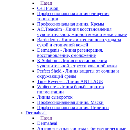
Назад
Cell Fusion
Профессиональная линия очищения,
тонизации
Профессиональная линия. Кремы
AC.Treacalm - Линия восстановления
чувствительной, жирной кожи и кожи с акне
Barriederm - Линия интенсивного ухода за
сухой и атопичной кожей
Dermagenis - Линия регенерация,
восстановление, омоложение
K Solution - Линия восстановления
чувствительной, стрессированной кожи
Perfect Sheld - Линия защиты от солнца и
окружающей среды
Time Reverse - Линия ANTI-AGE
Whitecure - Линия борьбы против
пигментации
Линия сывороток
Профессиональная линия. Маски
Профессиональная линия. Пилинги
Dermaheal
Назад
Dermaheal
Антивозрастная система с биометрическими