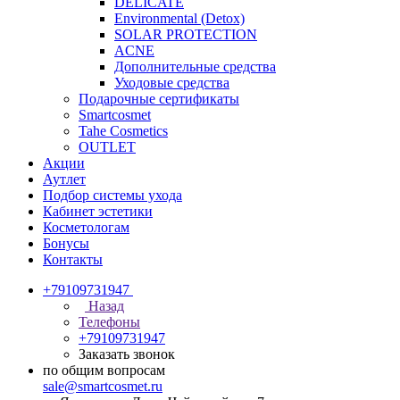
DELICATE
Environmental (Detox)
SOLAR PROTECTION
АCNE
Дополнительные средства
Уходовые средства
Подарочные сертификаты
Smartcosmet
Tahe Cosmetics
OUTLET
Акции
Аутлет
Подбор системы ухода
Кабинет эстетики
Косметологам
Бонусы
Контакты
+79109731947
Назад
Телефоны
+79109731947
Заказать звонок
по общим вопросам
sale@smartcosmet.ru