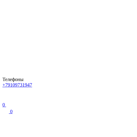
Телефоны
+79109731947
0
0