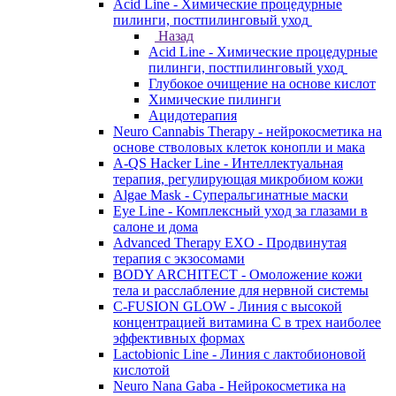
Acid Line - Химические процедурные
пилинги, постпилинговый уход
Назад
Acid Line - Химические процедурные
пилинги, постпилинговый уход
Глубокое очищение на основе кислот
Химические пилинги
Ацидотерапия
Neuro Cannabis Therapy - нейрокосметика на
основе стволовых клеток конопли и мака
A-QS Hacker Line - Интеллектуальная
терапия, регулирующая микробиом кожи
Algae Mask - Суперальгинатные маски
Eye Line - Комплексный уход за глазами в
салоне и дома
Advanced Therapy EXO - Продвинутая
терапия с экзосомами
BODY ARCHITECT - Омоложение кожи
тела и расслабление для нервной системы
C-FUSION GLOW - Линия с высокой
концентрацией витамина C в трех наиболее
эффективных формах
Lactobionic Line - Линия с лактобионовой
кислотой
Neuro Nana Gaba - Нейрокосметика на