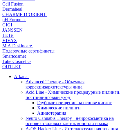
Cell Fusion
Dermaheal
CHARME D’ORIENT
pH Formula
GIGI
JANSSEN
TETe
VIVAX
M.A.D skincare
Подарочные сертификаты
Smartcosmet
Tahe Cosmetics
OUTLET
Arkana
Advanced Therapy - Объемная
коррекцияархитектуры лица
Acid Line - Химические процедурные пилинги,
постпилинговый уход
Глубокое очищение на основе кислот
Химические пилинги
Ацидотерапия
Neuro Cannabis Therapy - нейрокосметика на
основе стволовых клеток конопли и мака
A-QS Hacker Line - Интеллектуальная терапия,