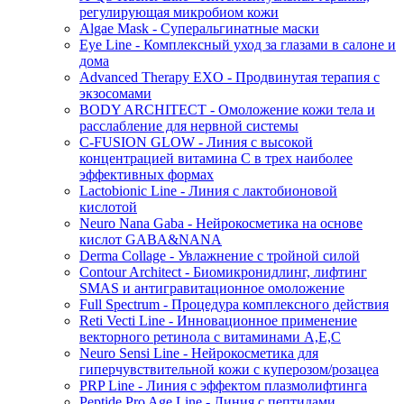
регулирующая микробиом кожи
Algae Mask - Суперальгинатные маски
Eye Line - Комплексный уход за глазами в салоне и
дома
Advanced Therapy EXO - Продвинутая терапия с
экзосомами
BODY ARCHITECT - Омоложение кожи тела и
расслабление для нервной системы
C-FUSION GLOW - Линия с высокой
концентрацией витамина C в трех наиболее
эффективных формах
Lactobionic Line - Линия с лактобионовой
кислотой
Neuro Nana Gaba - Нейрокосметика на основе
кислот GABA&NANA
Derma Collage - Увлажнение с тройной силой
Contour Architect - Биомикронидлинг, лифтинг
SMAS и антигравитационное омоложение
Full Spectrum - Процедура комплексного действия
Reti Vecti Line - Инновационное применение
векторного ретинола с витаминами A,Е,С
Neuro Sensi Line - Нейрокосметика для
гиперчувствительной кожи с куперозом/розацеа
PRP Line - Линия с эффектом плазмолифтинга
Peptide Pro Age Line - Линия с пептидами