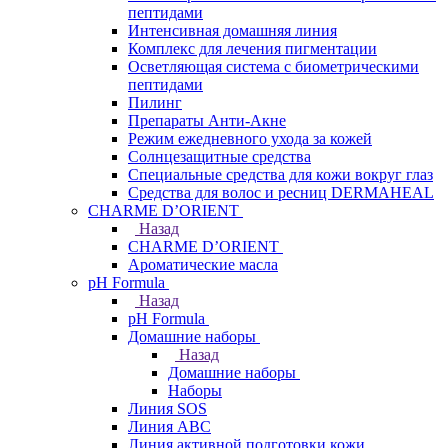
пептидами
Интенсивная домашняя линия
Комплекс для лечения пигментации
Осветляющая система с биометрическими
пептидами
Пилинг
Препараты Анти-Акне
Режим ежедневного ухода за кожей
Солнцезащитные средства
Специальные средства для кожи вокруг глаз
Средства для волос и ресниц DERMAHEAL
CHARME D’ORIENT
Назад
CHARME D’ORIENT
Ароматические масла
pH Formula
Назад
pH Formula
Домашние наборы
Назад
Домашние наборы
Наборы
Линия SOS
Линия АВС
Линия активной подготовки кожи