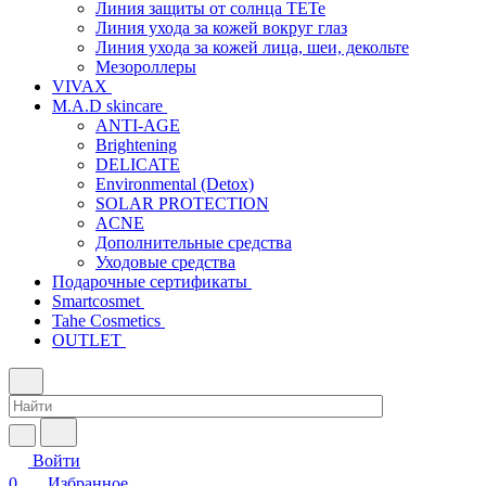
Линия защиты от солнца TETe
Линия ухода за кожей вокруг глаз
Линия ухода за кожей лица, шеи, декольте
Мезороллеры
VIVAX
M.A.D skincare
ANTI-AGE
Brightening
DELICATE
Environmental (Detox)
SOLAR PROTECTION
АCNE
Дополнительные средства
Уходовые средства
Подарочные сертификаты
Smartcosmet
Tahe Cosmetics
OUTLET
Войти
0
Избранное