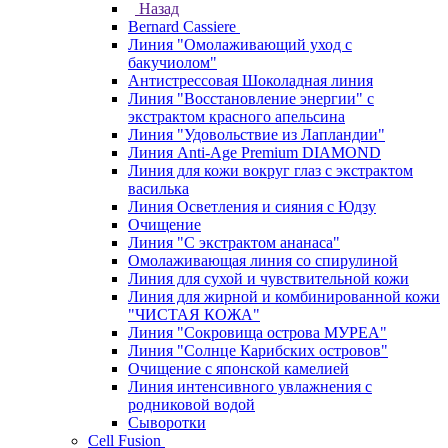
Назад
Bernard Cassiere
Линия "Омолаживающий уход с
бакучиолом"
Антистрессовая Шоколадная линия
Линия "Восстановление энергии" с
экстрактом красного апельсина
Линия "Удовольствие из Лапландии"
Линия Anti-Age Premium DIAMOND
Линия для кожи вокруг глаз с экстрактом
василька
Линия Осветления и сияния с Юдзу
Очищение
Линия "С экстрактом ананаса"
Омолаживающая линия со спирулиной
Линия для сухой и чувствительной кожи
Линия для жирной и комбинированной кожи
"ЧИСТАЯ КОЖА"
Линия "Сокровища острова МУРЕА"
Линия "Солнце Карибских островов"
Очищение с японской камелией
Линия интенсивного увлажнения с
родниковой водой
Сыворотки
Cell Fusion