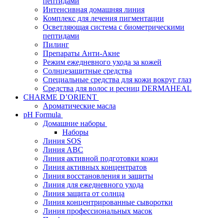
пептидами
Интенсивная домашняя линия
Комплекс для лечения пигментации
Осветляющая система с биометрическими
пептидами
Пилинг
Препараты Анти-Акне
Режим ежедневного ухода за кожей
Солнцезащитные средства
Специальные средства для кожи вокруг глаз
Средства для волос и ресниц DERMAHEAL
CHARME D’ORIENT
Ароматические масла
pH Formula
Домашние наборы
Наборы
Линия SOS
Линия АВС
Линия активной подготовки кожи
Линия активных концентратов
Линия восстановления и защиты
Линия для ежедневного ухода
Линия защита от солнца
Линия концентрированные сыворотки
Линия профессиональных масок