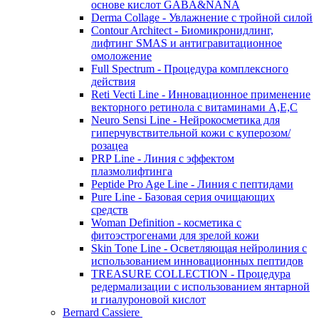
основе кислот GABA&NANA
Derma Collage - Увлажнение с тройной силой
Contour Architect - Биомикронидлинг,
лифтинг SMAS и антигравитационное
омоложение
Full Spectrum - Процедура комплексного
действия
Reti Vecti Line - Инновационное применение
векторного ретинола с витаминами A,Е,С
Neuro Sensi Line - Нейрокосметика для
гиперчувствительной кожи с куперозом/
розацеа
PRP Line - Линия с эффектом
плазмолифтинга
Peptide Pro Age Line - Линия с пептидами
Pure Line - Базовая серия очищающих
средств
Woman Definition - косметика с
фитоэстрогенами для зрелой кожи
Skin Tone Line - Осветляющая нейролиния с
использованием инновационных пептидов
TREASURE COLLECTION - Процедура
редермализации с использованием янтарной
и гиалуроновой кислот
Bernard Cassiere