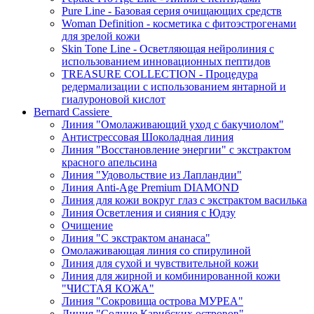
Pure Line - Базовая серия очищающих средств
Woman Definition - косметика с фитоэстрогенами
для зрелой кожи
Skin Tone Line - Осветляющая нейролиния с
использованием инновационных пептидов
TREASURE COLLECTION - Процедура
редермализации с использованием янтарной и
гиалуроновой кислот
Bernard Cassiere
Линия "Омолаживающий уход с бакучиолом"
Антистрессовая Шоколадная линия
Линия "Восстановление энергии" с экстрактом
красного апельсина
Линия "Удовольствие из Лапландии"
Линия Anti-Age Premium DIAMOND
Линия для кожи вокруг глаз с экстрактом василька
Линия Осветления и сияния с Юдзу
Очищение
Линия "С экстрактом ананаса"
Омолаживающая линия со спирулиной
Линия для сухой и чувствительной кожи
Линия для жирной и комбинированной кожи
"ЧИСТАЯ КОЖА"
Линия "Сокровища острова МУРЕА"
Линия "Солнце Карибских островов"