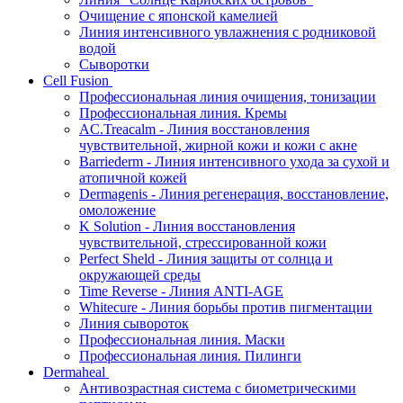
Очищение с японской камелией
Линия интенсивного увлажнения с родниковой
водой
Сыворотки
Cell Fusion
Профессиональная линия очищения, тонизации
Профессиональная линия. Кремы
AC.Treacalm - Линия восстановления
чувствительной, жирной кожи и кожи с акне
Barriederm - Линия интенсивного ухода за сухой и
атопичной кожей
Dermagenis - Линия регенерация, восстановление,
омоложение
K Solution - Линия восстановления
чувствительной, стрессированной кожи
Perfect Sheld - Линия защиты от солнца и
окружающей среды
Time Reverse - Линия ANTI-AGE
Whitecure - Линия борьбы против пигментации
Линия сывороток
Профессиональная линия. Маски
Профессиональная линия. Пилинги
Dermaheal
Антивозрастная система с биометрическими