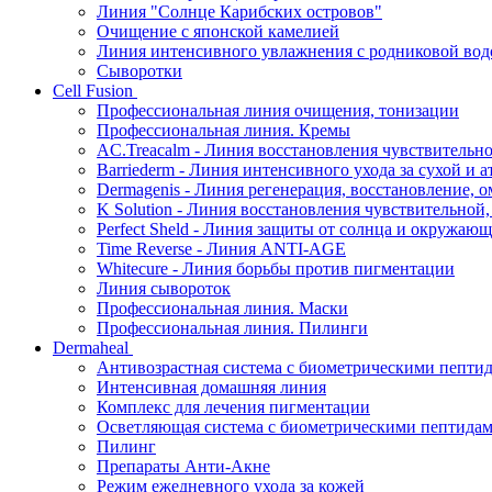
Линия "Солнце Карибских островов"
Очищение с японской камелией
Линия интенсивного увлажнения с родниковой вод
Сыворотки
Cell Fusion
Профессиональная линия очищения, тонизации
Профессиональная линия. Кремы
AC.Treacalm - Линия восстановления чувствительно
Barriederm - Линия интенсивного ухода за сухой и 
Dermagenis - Линия регенерация, восстановление, 
K Solution - Линия восстановления чувствительной
Perfect Sheld - Линия защиты от солнца и окружаю
Time Reverse - Линия ANTI-AGE
Whitecure - Линия борьбы против пигментации
Линия сывороток
Профессиональная линия. Маски
Профессиональная линия. Пилинги
Dermaheal
Антивозрастная система с биометрическими пепти
Интенсивная домашняя линия
Комплекс для лечения пигментации
Осветляющая система с биометрическими пептида
Пилинг
Препараты Анти-Акне
Режим ежедневного ухода за кожей