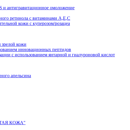
AS и антигравитационное омоложение
рного ретинола с витаминами A,Е,С
ительной кожи с куперозом/розацеа
я зрелой кожи
ьзованием инновационных пептидов
ии с использованием янтарной и гиалуроновой кислот
сного апельсина
ИСТАЯ КОЖА"