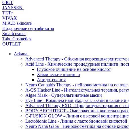
GIGI
JANSSEN
TETe
VIVAX
M.A.D skincare
Подарочные сертификаты
Smartcosmet
Tahe Cosmetics
OUTLET
Arkana
Advanced Therapy - Объемная коррекцияархитектур
Acid Line - Химические процедурные пилинги, по
Глубокое очищение на основе кислот
Химические пилинги
Ацидотерапия
Neuro Cannabis Therapy - нейрокосметика на основе
A-QS Hacker Line - Интеллектуальная терапия, ре
Algae Mask - Суперальгинатные маски
Eye Line - Комплексный уход за глазами в салоне и 
Advanced Therapy EXO - Продвинутая терапия с эк
BODY ARCHITECT - Омоложение кожи тела и рассл
C-FUSION GLOW - Линия с высокой концентрацией
Lactobionic Line - Линия с лактобионовой кислотой
Neuro Nana Gaba - Нейрокосметика на основе к