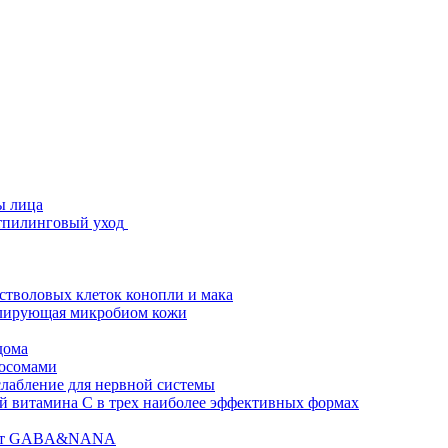
ы лица
стпилинговый уход
 стволовых клеток конопли и мака
гулирующая микробиом кожи
дома
зосомами
абление для нервной системы
 витамина C в трех наиболее эффективных формах
ислот GABA&NANA