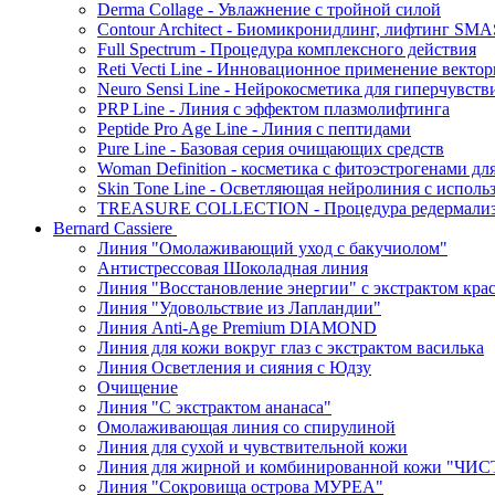
Derma Collage - Увлажнение с тройной силой
Contour Architect - Биомикронидлинг, лифтинг SM
Full Spectrum - Процедура комплексного действия
Reti Vecti Line - Инновационное применение векто
Neuro Sensi Line - Нейрокосметика для гиперчувств
PRP Line - Линия с эффектом плазмолифтинга
Peptide Pro Age Line - Линия с пептидами
Pure Line - Базовая серия очищающих средств
Woman Definition - косметика с фитоэстрогенами дл
Skin Tone Line - Осветляющая нейролиния с испол
TREASURE COLLECTION - Процедура редермализац
Bernard Cassiere
Линия "Омолаживающий уход с бакучиолом"
Антистрессовая Шоколадная линия
Линия "Восстановление энергии" с экстрактом кра
Линия "Удовольствие из Лапландии"
Линия Anti-Age Premium DIAMOND
Линия для кожи вокруг глаз с экстрактом василька
Линия Осветления и сияния с Юдзу
Очищение
Линия "С экстрактом ананаса"
Омолаживающая линия со спирулиной
Линия для сухой и чувствительной кожи
Линия для жирной и комбинированной кожи "Ч
Линия "Сокровища острова МУРЕА"