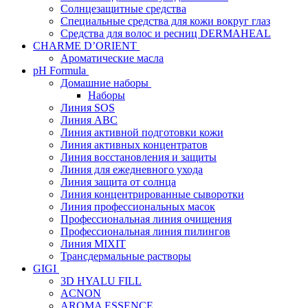
Солнцезащитные средства
Специальные средства для кожи вокруг глаз
Средства для волос и ресниц DERMAHEAL
CHARME D’ORIENT
Ароматические масла
pH Formula
Домашние наборы
Наборы
Линия SOS
Линия АВС
Линия активной подготовки кожи
Линия активных концентратов
Линия восстановления и защиты
Линия для ежедневного ухода
Линия защита от солнца
Линия концентрированные сыворотки
Линия профессиональных масок
Профессиональная линия очищения
Профессиональная линия пилингов
Линия MIXIT
Трансдермальные растворы
GIGI
3D HYALU FILL
ACNON
AROMA ESSENCE