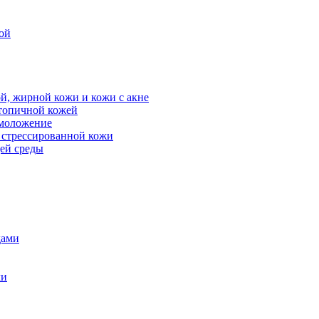
ой
й, жирной кожи и кожи с акне
атопичной кожей
омоложение
, стрессированной кожи
щей среды
дами
ми