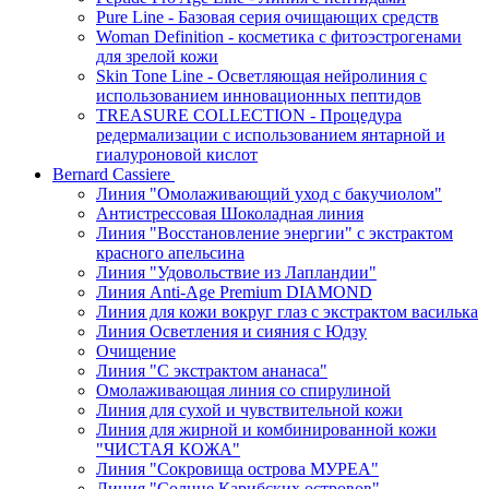
Pure Line - Базовая серия очищающих средств
Woman Definition - косметика с фитоэстрогенами
для зрелой кожи
Skin Tone Line - Осветляющая нейролиния с
использованием инновационных пептидов
TREASURE COLLECTION - Процедура
редермализации с использованием янтарной и
гиалуроновой кислот
Bernard Cassiere
Линия "Омолаживающий уход с бакучиолом"
Антистрессовая Шоколадная линия
Линия "Восстановление энергии" с экстрактом
красного апельсина
Линия "Удовольствие из Лапландии"
Линия Anti-Age Premium DIAMOND
Линия для кожи вокруг глаз с экстрактом василька
Линия Осветления и сияния с Юдзу
Очищение
Линия "С экстрактом ананаса"
Омолаживающая линия со спирулиной
Линия для сухой и чувствительной кожи
Линия для жирной и комбинированной кожи
"ЧИСТАЯ КОЖА"
Линия "Сокровища острова МУРЕА"
Линия "Солнце Карибских островов"