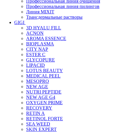
Профессиональная линия очищения
Профессиональная линия пилингов
Линия MIXIT
Трансдермальные растворы
GIGI
3D HYALU FILL
ACNON
AROMA ESSENCE
BIOPLASMA
CITY NAP
ESTER C
GLYCOPURE
LIPACID
LOTUS BEAUTY
MEDICAL PEEL
MESOPRO
NEW AGE
NUTRI PEPTIDE
NEW AGE G4
OXYGEN PRIME
RECOVERY
RETIN A
RETINOL FORTE
SEA WEED
SKIN EXPERT