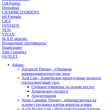
Cell Fusion
Dermaheal
CHARME D’ORIENT
pH Formula
GIGI
JANSSEN
TETe
VIVAX
M.A.D skincare
Подарочные сертификаты
Smartcosmet
Tahe Cosmetics
OUTLET
Arkana
Advanced Therapy - Объемная
коррекцияархитектуры лица
Acid Line - Химические процедурные пилинги,
постпилинговый уход
Глубокое очищение на основе кислот
Химические пилинги
Ацидотерапия
Neuro Cannabis Therapy - нейрокосметика на
основе стволовых клеток конопли и мака
A-QS Hacker Line - Интеллектуальная терапия,