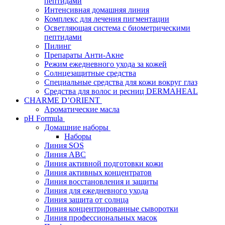
пептидами
Интенсивная домашняя линия
Комплекс для лечения пигментации
Осветляющая система с биометрическими
пептидами
Пилинг
Препараты Анти-Акне
Режим ежедневного ухода за кожей
Солнцезащитные средства
Специальные средства для кожи вокруг глаз
Средства для волос и ресниц DERMAHEAL
CHARME D’ORIENT
Ароматические масла
pH Formula
Домашние наборы
Наборы
Линия SOS
Линия АВС
Линия активной подготовки кожи
Линия активных концентратов
Линия восстановления и защиты
Линия для ежедневного ухода
Линия защита от солнца
Линия концентрированные сыворотки
Линия профессиональных масок