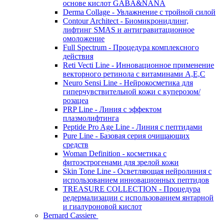
основе кислот GABA&NANA
Derma Collage - Увлажнение с тройной силой
Contour Architect - Биомикронидлинг,
лифтинг SMAS и антигравитационное
омоложение
Full Spectrum - Процедура комплексного
действия
Reti Vecti Line - Инновационное применение
векторного ретинола с витаминами A,Е,С
Neuro Sensi Line - Нейрокосметика для
гиперчувствительной кожи с куперозом/
розацеа
PRP Line - Линия с эффектом
плазмолифтинга
Peptide Pro Age Line - Линия с пептидами
Pure Line - Базовая серия очищающих
средств
Woman Definition - косметика с
фитоэстрогенами для зрелой кожи
Skin Tone Line - Осветляющая нейролиния с
использованием инновационных пептидов
TREASURE COLLECTION - Процедура
редермализации с использованием янтарной
и гиалуроновой кислот
Bernard Cassiere