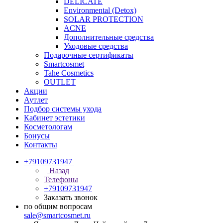
DELICATE
Environmental (Detox)
SOLAR PROTECTION
АCNE
Дополнительные средства
Уходовые средства
Подарочные сертификаты
Smartcosmet
Tahe Cosmetics
OUTLET
Акции
Аутлет
Подбор системы ухода
Кабинет эстетики
Косметологам
Бонусы
Контакты
+79109731947
Назад
Телефоны
+79109731947
Заказать звонок
по общим вопросам
sale@smartcosmet.ru