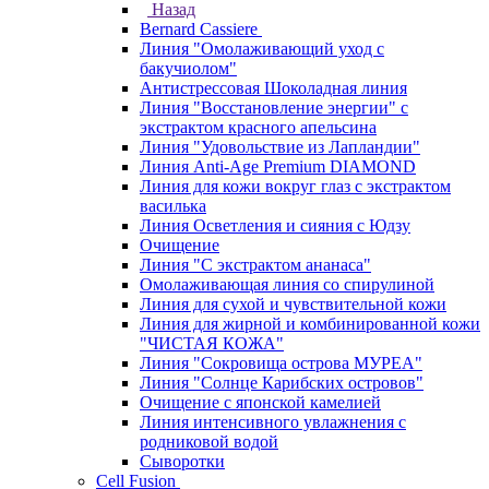
Назад
Bernard Cassiere
Линия "Омолаживающий уход с
бакучиолом"
Антистрессовая Шоколадная линия
Линия "Восстановление энергии" с
экстрактом красного апельсина
Линия "Удовольствие из Лапландии"
Линия Anti-Age Premium DIAMOND
Линия для кожи вокруг глаз с экстрактом
василька
Линия Осветления и сияния с Юдзу
Очищение
Линия "С экстрактом ананаса"
Омолаживающая линия со спирулиной
Линия для сухой и чувствительной кожи
Линия для жирной и комбинированной кожи
"ЧИСТАЯ КОЖА"
Линия "Сокровища острова МУРЕА"
Линия "Солнце Карибских островов"
Очищение с японской камелией
Линия интенсивного увлажнения с
родниковой водой
Сыворотки
Cell Fusion