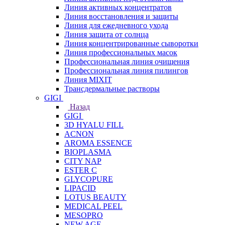
Линия активных концентратов
Линия восстановления и защиты
Линия для ежедневного ухода
Линия защита от солнца
Линия концентрированные сыворотки
Линия профессиональных масок
Профессиональная линия очищения
Профессиональная линия пилингов
Линия MIXIT
Трансдермальные растворы
GIGI
Назад
GIGI
3D HYALU FILL
ACNON
AROMA ESSENCE
BIOPLASMA
CITY NAP
ESTER C
GLYCOPURE
LIPACID
LOTUS BEAUTY
MEDICAL PEEL
MESOPRO
NEW AGE