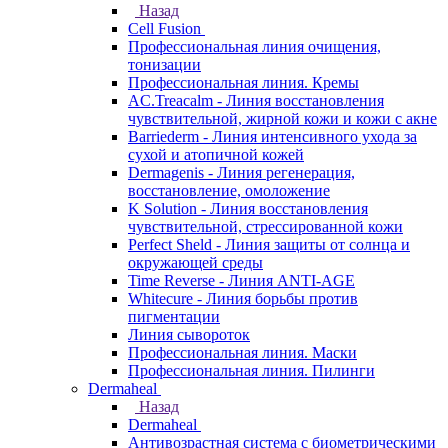
Назад
Cell Fusion
Профессиональная линия очищения,
тонизации
Профессиональная линия. Кремы
AC.Treacalm - Линия восстановления
чувствительной, жирной кожи и кожи с акне
Barriederm - Линия интенсивного ухода за
сухой и атопичной кожей
Dermagenis - Линия регенерация,
восстановление, омоложение
K Solution - Линия восстановления
чувствительной, стрессированной кожи
Perfect Sheld - Линия защиты от солнца и
окружающей среды
Time Reverse - Линия ANTI-AGE
Whitecure - Линия борьбы против
пигментации
Линия сывороток
Профессиональная линия. Маски
Профессиональная линия. Пилинги
Dermaheal
Назад
Dermaheal
Антивозрастная система с биометрическими