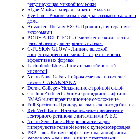
регулирующая микробиом кожи
Algae Mask - Суперальгинатные маски
Eye Line - Комплексный уход за глазами в салоне и
дома
Advanced Therapy EXO - Продвинутая терапия с
экзосомами
BODY ARCHITECT - Омоложение кожи тела и
расслабление для нервной системы
C-FUSION GLOW - Линия с высокой
концентрацией витамина C в трех наиболее
эффективных формах
Lactobionic Line - Линия с лактобионовой
кислотой
Neuro Nana Gaba - Нейрокосметика на основе
кислот GABA&NANA
Derma Collage - Увлажнение с тройной силой
Contour Architect - Биомикронидлинг, лифтинг
SMAS и антигравитационное омоложение
Full Spectrum - Процедура комплексного действия
Reti Vecti Line - Инновационное применение
векторного ретинола с витаминами A,Е,С
Neuro Sensi Line - Нейрокосметика для
гиперчувствительной кожи с куперозом/розацеа
PRP Line - Линия с эффектом плазмолифтинга
Peptide Pro Age Line - Линия с пептидами