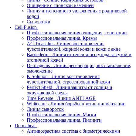
Очищение с японской камелией
Линия интенсивного увлажнения с родниковой
водой
Сыворотки
Cell Fusion
Профессиональная линия очищения, тонизации
Профессиональная линия. Кремы
AC.Treacalm - Линия восстановления
чувствительной, жирной кожи и кожи с акне
Barriederm - Линия интенсивного ухода за сухой и
атопичной кожей
Dermagenis - Линия регенерация, восстановление,
омоложение
K Solution - Линия восстановления
чувствительной, стрессированной кожи
Perfect Sheld - Линия защиты от солнца и
окружающей среды
Time Reverse - Линия ANTI-AGE
Whitecure - Линия борьбы против пигментации
Линия сывороток
Профессиональная линия. Маски
Профессиональная линия. Пилинги
Dermaheal
Антивозрастная система с биометрическими