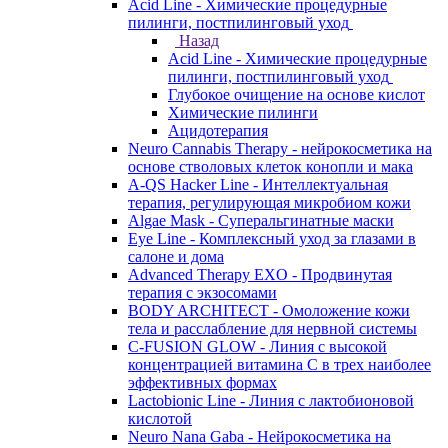
Acid Line - Химические процедурные
пилинги, постпилинговый уход
Назад
Acid Line - Химические процедурные
пилинги, постпилинговый уход
Глубокое очищение на основе кислот
Химические пилинги
Ацидотерапия
Neuro Cannabis Therapy - нейрокосметика на
основе стволовых клеток конопли и мака
A-QS Hacker Line - Интеллектуальная
терапия, регулирующая микробиом кожи
Algae Mask - Суперальгинатные маски
Eye Line - Комплексный уход за глазами в
салоне и дома
Advanced Therapy EXO - Продвинутая
терапия с экзосомами
BODY ARCHITECT - Омоложение кожи
тела и расслабление для нервной системы
C-FUSION GLOW - Линия с высокой
концентрацией витамина C в трех наиболее
эффективных формах
Lactobionic Line - Линия с лактобионовой
кислотой
Neuro Nana Gaba - Нейрокосметика на