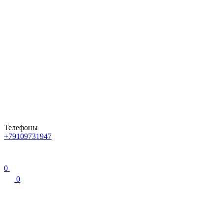
Телефоны
+79109731947
0
0