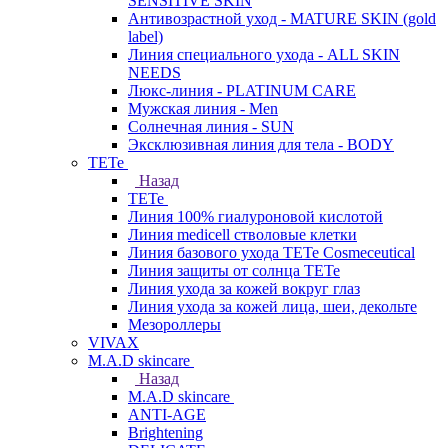
SENSITIVE SKIN
Антивозрастной уход - MATURE SKIN (gold
label)
Линия специального ухода - ALL SKIN
NEEDS
Люкс-линия - PLATINUM CARE
Мужская линия - Men
Солнечная линия - SUN
Эксклюзивная линия для тела - BODY
TETe
Назад
TETe
Линия 100% гиалуроновой кислотой
Линия medicell стволовые клетки
Линия базового ухода TETe Cosmeceutical
Линия защиты от солнца TETe
Линия ухода за кожей вокруг глаз
Линия ухода за кожей лица, шеи, декольте
Мезороллеры
VIVAX
M.A.D skincare
Назад
M.A.D skincare
ANTI-AGE
Brightening