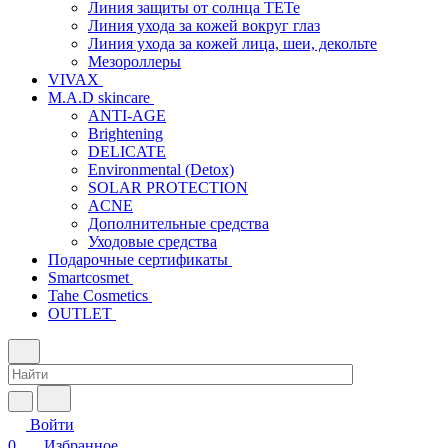
Линия защиты от солнца TETe
Линия ухода за кожей вокруг глаз
Линия ухода за кожей лица, шеи, декольте
Мезороллеры
VIVAX
M.A.D skincare
ANTI-AGE
Brightening
DELICATE
Environmental (Detox)
SOLAR PROTECTION
АCNE
Дополнительные средства
Уходовые средства
Подарочные сертификаты
Smartcosmet
Tahe Cosmetics
OUTLET
Войти
0
Избранное