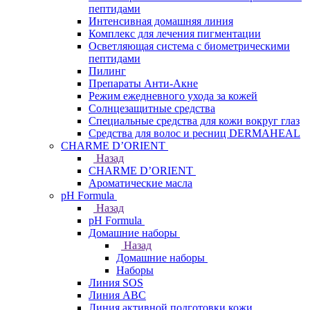
пептидами
Интенсивная домашняя линия
Комплекс для лечения пигментации
Осветляющая система с биометрическими
пептидами
Пилинг
Препараты Анти-Акне
Режим ежедневного ухода за кожей
Солнцезащитные средства
Специальные средства для кожи вокруг глаз
Средства для волос и ресниц DERMAHEAL
CHARME D’ORIENT
Назад
CHARME D’ORIENT
Ароматические масла
pH Formula
Назад
pH Formula
Домашние наборы
Назад
Домашние наборы
Наборы
Линия SOS
Линия АВС
Линия активной подготовки кожи