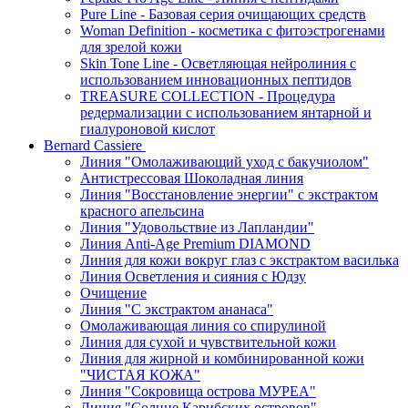
Pure Line - Базовая серия очищающих средств
Woman Definition - косметика с фитоэстрогенами
для зрелой кожи
Skin Tone Line - Осветляющая нейролиния с
использованием инновационных пептидов
TREASURE COLLECTION - Процедура
редермализации с использованием янтарной и
гиалуроновой кислот
Bernard Cassiere
Линия "Омолаживающий уход с бакучиолом"
Антистрессовая Шоколадная линия
Линия "Восстановление энергии" с экстрактом
красного апельсина
Линия "Удовольствие из Лапландии"
Линия Anti-Age Premium DIAMOND
Линия для кожи вокруг глаз с экстрактом василька
Линия Осветления и сияния с Юдзу
Очищение
Линия "С экстрактом ананаса"
Омолаживающая линия со спирулиной
Линия для сухой и чувствительной кожи
Линия для жирной и комбинированной кожи
"ЧИСТАЯ КОЖА"
Линия "Сокровища острова МУРЕА"
Линия "Солнце Карибских островов"