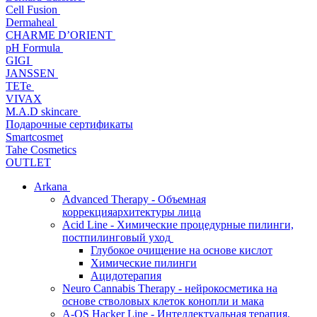
Cell Fusion
Dermaheal
CHARME D’ORIENT
pH Formula
GIGI
JANSSEN
TETe
VIVAX
M.A.D skincare
Подарочные сертификаты
Smartcosmet
Tahe Cosmetics
OUTLET
Arkana
Advanced Therapy - Объемная
коррекцияархитектуры лица
Acid Line - Химические процедурные пилинги,
постпилинговый уход
Глубокое очищение на основе кислот
Химические пилинги
Ацидотерапия
Neuro Cannabis Therapy - нейрокосметика на
основе стволовых клеток конопли и мака
A-QS Hacker Line - Интеллектуальная терапия,