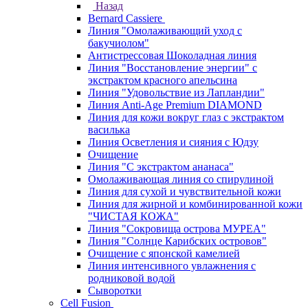
Назад
Bernard Cassiere
Линия "Омолаживающий уход с
бакучиолом"
Антистрессовая Шоколадная линия
Линия "Восстановление энергии" с
экстрактом красного апельсина
Линия "Удовольствие из Лапландии"
Линия Anti-Age Premium DIAMOND
Линия для кожи вокруг глаз с экстрактом
василька
Линия Осветления и сияния с Юдзу
Очищение
Линия "С экстрактом ананаса"
Омолаживающая линия со спирулиной
Линия для сухой и чувствительной кожи
Линия для жирной и комбинированной кожи
"ЧИСТАЯ КОЖА"
Линия "Сокровища острова МУРЕА"
Линия "Солнце Карибских островов"
Очищение с японской камелией
Линия интенсивного увлажнения с
родниковой водой
Сыворотки
Cell Fusion