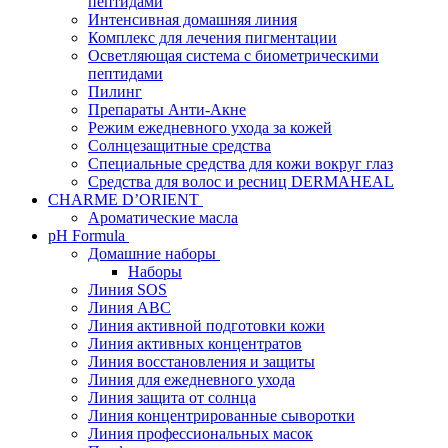
пептидами
Интенсивная домашняя линия
Комплекс для лечения пигментации
Осветляющая система с биометрическими
пептидами
Пилинг
Препараты Анти-Акне
Режим ежедневного ухода за кожей
Солнцезащитные средства
Специальные средства для кожи вокруг глаз
Средства для волос и ресниц DERMAHEAL
CHARME D’ORIENT
Ароматические масла
pH Formula
Домашние наборы
Наборы
Линия SOS
Линия АВС
Линия активной подготовки кожи
Линия активных концентратов
Линия восстановления и защиты
Линия для ежедневного ухода
Линия защита от солнца
Линия концентрированные сыворотки
Линия профессиональных масок