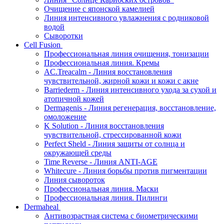
Очищение с японской камелией
Линия интенсивного увлажнения с родниковой
водой
Сыворотки
Cell Fusion
Профессиональная линия очищения, тонизации
Профессиональная линия. Кремы
AC.Treacalm - Линия восстановления
чувствительной, жирной кожи и кожи с акне
Barriederm - Линия интенсивного ухода за сухой и
атопичной кожей
Dermagenis - Линия регенерация, восстановление,
омоложение
K Solution - Линия восстановления
чувствительной, стрессированной кожи
Perfect Sheld - Линия защиты от солнца и
окружающей среды
Time Reverse - Линия ANTI-AGE
Whitecure - Линия борьбы против пигментации
Линия сывороток
Профессиональная линия. Маски
Профессиональная линия. Пилинги
Dermaheal
Антивозрастная система с биометрическими