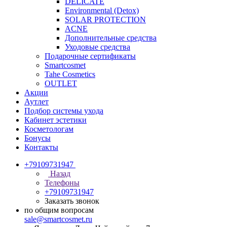
DELICATE
Environmental (Detox)
SOLAR PROTECTION
АCNE
Дополнительные средства
Уходовые средства
Подарочные сертификаты
Smartcosmet
Tahe Cosmetics
OUTLET
Акции
Аутлет
Подбор системы ухода
Кабинет эстетики
Косметологам
Бонусы
Контакты
+79109731947
Назад
Телефоны
+79109731947
Заказать звонок
по общим вопросам
sale@smartcosmet.ru