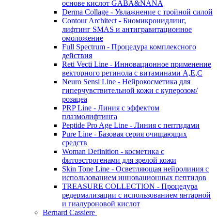
основе кислот GABA&NANA
Derma Collage - Увлажнение с тройной силой
Contour Architect - Биомикронидлинг,
лифтинг SMAS и антигравитационное
омоложение
Full Spectrum - Процедура комплексного
действия
Reti Vecti Line - Инновационное применение
векторного ретинола с витаминами A,Е,С
Neuro Sensi Line - Нейрокосметика для
гиперчувствительной кожи с куперозом/
розацеа
PRP Line - Линия с эффектом
плазмолифтинга
Peptide Pro Age Line - Линия с пептидами
Pure Line - Базовая серия очищающих
средств
Woman Definition - косметика с
фитоэстрогенами для зрелой кожи
Skin Tone Line - Осветляющая нейролиния с
использованием инновационных пептидов
TREASURE COLLECTION - Процедура
редермализации с использованием янтарной
и гиалуроновой кислот
Bernard Cassiere