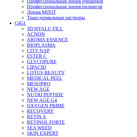
Профессиональная линия очищения
Профессиональная линия пилингов
Линия MIXIT
Трансдермальные растворы
GIGI
3D HYALU FILL
ACNON
AROMA ESSENCE
BIOPLASMA
CITY NAP
ESTER C
GLYCOPURE
LIPACID
LOTUS BEAUTY
MEDICAL PEEL
MESOPRO
NEW AGE
NUTRI PEPTIDE
NEW AGE G4
OXYGEN PRIME
RECOVERY
RETIN A
RETINOL FORTE
SEA WEED
SKIN EXPERT