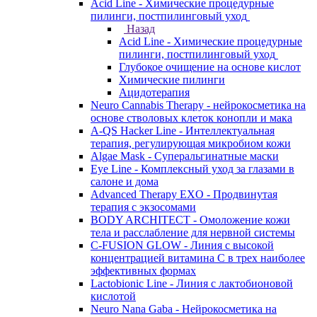
Acid Line - Химические процедурные
пилинги, постпилинговый уход
Назад
Acid Line - Химические процедурные
пилинги, постпилинговый уход
Глубокое очищение на основе кислот
Химические пилинги
Ацидотерапия
Neuro Cannabis Therapy - нейрокосметика на
основе стволовых клеток конопли и мака
A-QS Hacker Line - Интеллектуальная
терапия, регулирующая микробиом кожи
Algae Mask - Суперальгинатные маски
Eye Line - Комплексный уход за глазами в
салоне и дома
Advanced Therapy EXO - Продвинутая
терапия с экзосомами
BODY ARCHITECT - Омоложение кожи
тела и расслабление для нервной системы
C-FUSION GLOW - Линия с высокой
концентрацией витамина C в трех наиболее
эффективных формах
Lactobionic Line - Линия с лактобионовой
кислотой
Neuro Nana Gaba - Нейрокосметика на