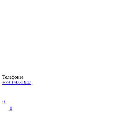
Телефоны
+79109731947
0
0