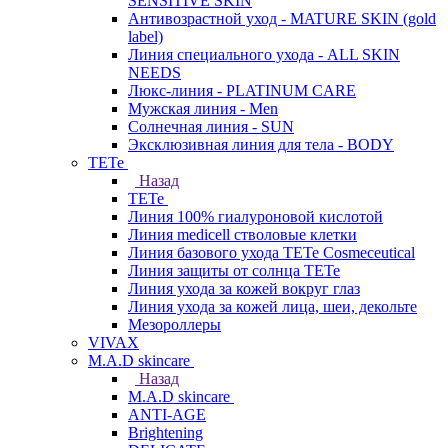
SENSITIVE SKIN
Антивозрастной уход - MATURE SKIN (gold
label)
Линия специального ухода - ALL SKIN
NEEDS
Люкс-линия - PLATINUM CARE
Мужская линия - Men
Солнечная линия - SUN
Эксклюзивная линия для тела - BODY
TETe
Назад
TETe
Линия 100% гиалуроновой кислотой
Линия medicell стволовые клетки
Линия базового ухода TETe Cosmeceutical
Линия защиты от солнца TETe
Линия ухода за кожей вокруг глаз
Линия ухода за кожей лица, шеи, декольте
Мезороллеры
VIVAX
M.A.D skincare
Назад
M.A.D skincare
ANTI-AGE
Brightening