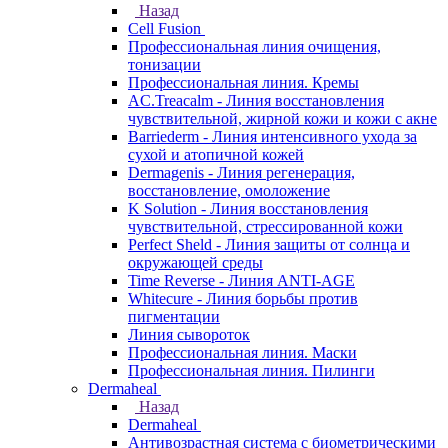
Назад
Cell Fusion
Профессиональная линия очищения,
тонизации
Профессиональная линия. Кремы
AC.Treacalm - Линия восстановления
чувствительной, жирной кожи и кожи с акне
Barriederm - Линия интенсивного ухода за
сухой и атопичной кожей
Dermagenis - Линия регенерация,
восстановление, омоложение
K Solution - Линия восстановления
чувствительной, стрессированной кожи
Perfect Sheld - Линия защиты от солнца и
окружающей среды
Time Reverse - Линия ANTI-AGE
Whitecure - Линия борьбы против
пигментации
Линия сывороток
Профессиональная линия. Маски
Профессиональная линия. Пилинги
Dermaheal
Назад
Dermaheal
Антивозрастная система с биометрическими