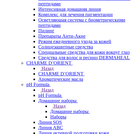
пептидами
Интенсивная домашняя линия
Комплекс для лечения пигментации
Осветляющая система с биометрическими
пептидами
Пилинг
Препараты Анти-Акне
Режим ежедневного ухода за кожей
Солнцезащитные средства
Специальные средства для кожи вокруг глаз
Средства для волос и ресниц DERMAHEAL
CHARME D’ORIENT
Назад
CHARME D’ORIENT
Ароматические масла
pH Formula
Назад
pH Formula
Домашние наборы
Назад
Домашние наборы
Наборы
Линия SOS
Линия АВС
Линия активной подготовки кожи