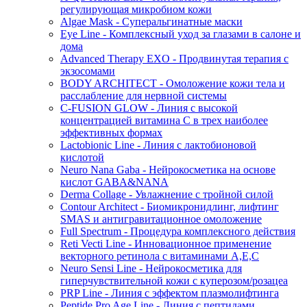
регулирующая микробиом кожи
Algae Mask - Суперальгинатные маски
Eye Line - Комплексный уход за глазами в салоне и
дома
Advanced Therapy EXO - Продвинутая терапия с
экзосомами
BODY ARCHITECT - Омоложение кожи тела и
расслабление для нервной системы
C-FUSION GLOW - Линия с высокой
концентрацией витамина C в трех наиболее
эффективных формах
Lactobionic Line - Линия с лактобионовой
кислотой
Neuro Nana Gaba - Нейрокосметика на основе
кислот GABA&NANA
Derma Collage - Увлажнение с тройной силой
Contour Architect - Биомикронидлинг, лифтинг
SMAS и антигравитационное омоложение
Full Spectrum - Процедура комплексного действия
Reti Vecti Line - Инновационное применение
векторного ретинола с витаминами A,Е,С
Neuro Sensi Line - Нейрокосметика для
гиперчувствительной кожи с куперозом/розацеа
PRP Line - Линия с эффектом плазмолифтинга
Peptide Pro Age Line - Линия с пептидами