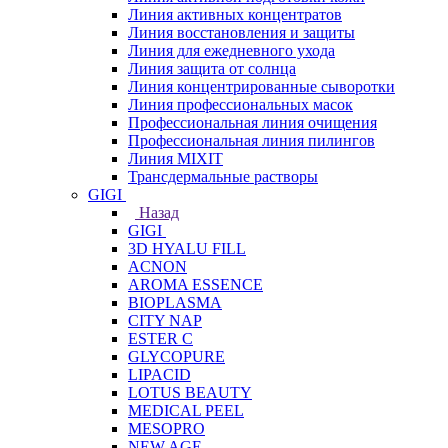
Линия активных концентратов
Линия восстановления и защиты
Линия для ежедневного ухода
Линия защита от солнца
Линия концентрированные сыворотки
Линия профессиональных масок
Профессиональная линия очищения
Профессиональная линия пилингов
Линия MIXIT
Трансдермальные растворы
GIGI
Назад
GIGI
3D HYALU FILL
ACNON
AROMA ESSENCE
BIOPLASMA
CITY NAP
ESTER C
GLYCOPURE
LIPACID
LOTUS BEAUTY
MEDICAL PEEL
MESOPRO
NEW AGE