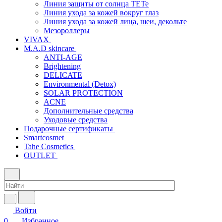
Линия защиты от солнца TETe
Линия ухода за кожей вокруг глаз
Линия ухода за кожей лица, шеи, декольте
Мезороллеры
VIVAX
M.A.D skincare
ANTI-AGE
Brightening
DELICATE
Environmental (Detox)
SOLAR PROTECTION
АCNE
Дополнительные средства
Уходовые средства
Подарочные сертификаты
Smartcosmet
Tahe Cosmetics
OUTLET
Войти
0
Избранное