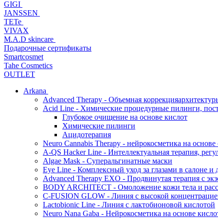
GIGI
JANSSEN
TETe
VIVAX
M.A.D skincare
Подарочные сертификаты
Smartcosmet
Tahe Cosmetics
OUTLET
Arkana
Advanced Therapy - Объемная коррекцияархитектур
Acid Line - Химические процедурные пилинги, по
Глубокое очищение на основе кислот
Химические пилинги
Ацидотерапия
Neuro Cannabis Therapy - нейрокосметика на основе
A-QS Hacker Line - Интеллектуальная терапия, ре
Algae Mask - Суперальгинатные маски
Eye Line - Комплексный уход за глазами в салоне и 
Advanced Therapy EXO - Продвинутая терапия с эк
BODY ARCHITECT - Омоложение кожи тела и рассл
C-FUSION GLOW - Линия с высокой концентрацией
Lactobionic Line - Линия с лактобионовой кислотой
Neuro Nana Gaba - Нейрокосметика на основе к