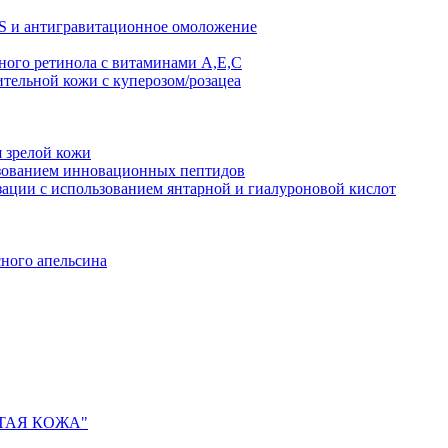
AS и антигравитационное омоложение
рного ретинола с витаминами A,Е,С
ительной кожи с куперозом/розацеа
я зрелой кожи
ьзованием инновационных пептидов
ии с использованием янтарной и гиалуроновой кислот
сного апельсина
ИСТАЯ КОЖА"