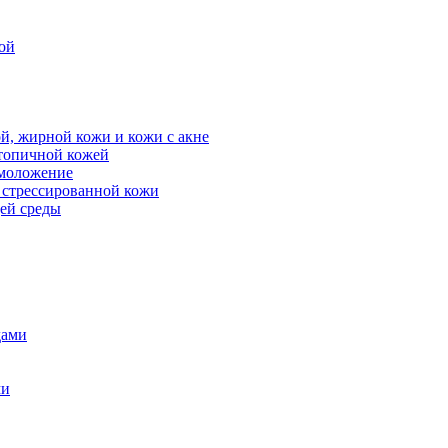
ой
й, жирной кожи и кожи с акне
атопичной кожей
омоложение
, стрессированной кожи
щей среды
дами
ми