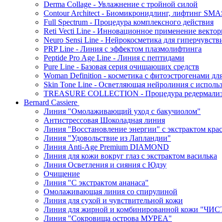
Derma Collage - Увлажнение с тройной силой
Contour Architect - Биомикронидлинг, лифтинг SM
Full Spectrum - Процедура комплексного действия
Reti Vecti Line - Инновационное применение векто
Neuro Sensi Line - Нейрокосметика для гиперчувств
PRP Line - Линия с эффектом плазмолифтинга
Peptide Pro Age Line - Линия с пептидами
Pure Line - Базовая серия очищающих средств
Woman Definition - косметика с фитоэстрогенами дл
Skin Tone Line - Осветляющая нейролиния с испол
TREASURE COLLECTION - Процедура редермализац
Bernard Cassiere
Линия "Омолаживающий уход с бакучиолом"
Антистрессовая Шоколадная линия
Линия "Восстановление энергии" с экстрактом кра
Линия "Удовольствие из Лапландии"
Линия Anti-Age Premium DIAMOND
Линия для кожи вокруг глаз с экстрактом василька
Линия Осветления и сияния с Юдзу
Очищение
Линия "С экстрактом ананаса"
Омолаживающая линия со спирулиной
Линия для сухой и чувствительной кожи
Линия для жирной и комбинированной кожи "Ч
Линия "Сокровища острова МУРЕА"