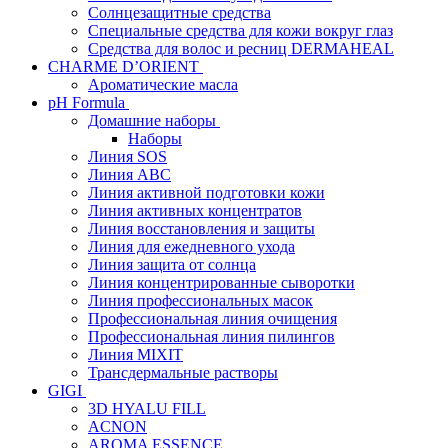
Солнцезащитные средства
Специальные средства для кожи вокруг глаз
Средства для волос и ресниц DERMAHEAL
CHARME D’ORIENT
Ароматические масла
pH Formula
Домашние наборы
Наборы
Линия SOS
Линия АВС
Линия активной подготовки кожи
Линия активных концентратов
Линия восстановления и защиты
Линия для ежедневного ухода
Линия защита от солнца
Линия концентрированные сыворотки
Линия профессиональных масок
Профессиональная линия очищения
Профессиональная линия пилингов
Линия MIXIT
Трансдермальные растворы
GIGI
3D HYALU FILL
ACNON
AROMA ESSENCE