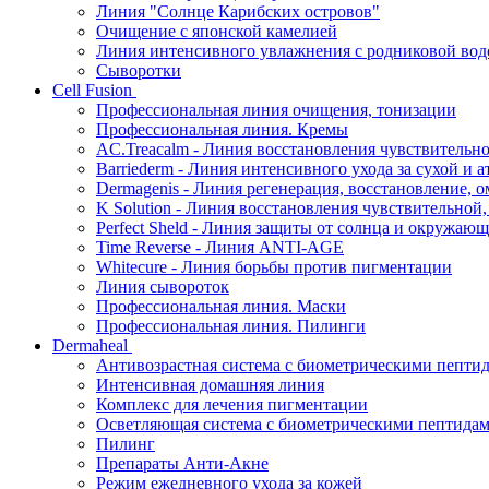
Линия "Солнце Карибских островов"
Очищение с японской камелией
Линия интенсивного увлажнения с родниковой вод
Сыворотки
Cell Fusion
Профессиональная линия очищения, тонизации
Профессиональная линия. Кремы
AC.Treacalm - Линия восстановления чувствительно
Barriederm - Линия интенсивного ухода за сухой и 
Dermagenis - Линия регенерация, восстановление, 
K Solution - Линия восстановления чувствительной
Perfect Sheld - Линия защиты от солнца и окружаю
Time Reverse - Линия ANTI-AGE
Whitecure - Линия борьбы против пигментации
Линия сывороток
Профессиональная линия. Маски
Профессиональная линия. Пилинги
Dermaheal
Антивозрастная система с биометрическими пепти
Интенсивная домашняя линия
Комплекс для лечения пигментации
Осветляющая система с биометрическими пептида
Пилинг
Препараты Анти-Акне
Режим ежедневного ухода за кожей