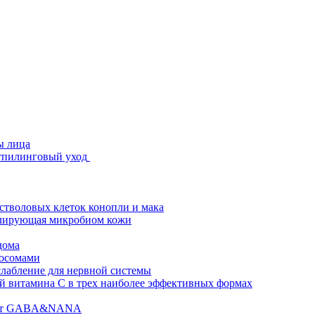
ы лица
стпилинговый уход
 стволовых клеток конопли и мака
гулирующая микробиом кожи
дома
зосомами
абление для нервной системы
 витамина C в трех наиболее эффективных формах
ислот GABA&NANA