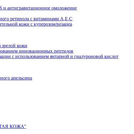
AS и антигравитационное омоложение
рного ретинола с витаминами A,Е,С
ительной кожи с куперозом/розацеа
я зрелой кожи
ьзованием инновационных пептидов
ии с использованием янтарной и гиалуроновой кислот
сного апельсина
ИСТАЯ КОЖА"