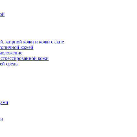
ой
й, жирной кожи и кожи с акне
атопичной кожей
омоложение
, стрессированной кожи
щей среды
дами
ми