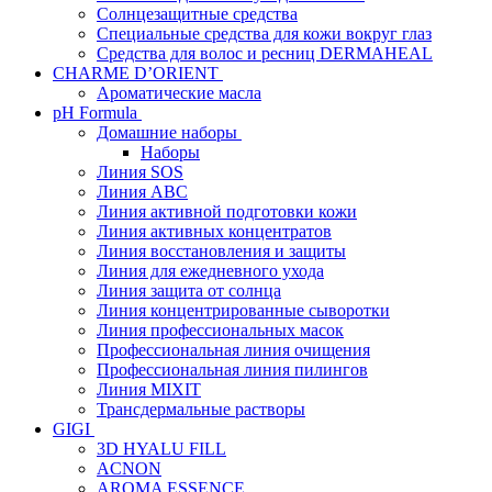
Солнцезащитные средства
Специальные средства для кожи вокруг глаз
Средства для волос и ресниц DERMAHEAL
CHARME D’ORIENT
Ароматические масла
pH Formula
Домашние наборы
Наборы
Линия SOS
Линия АВС
Линия активной подготовки кожи
Линия активных концентратов
Линия восстановления и защиты
Линия для ежедневного ухода
Линия защита от солнца
Линия концентрированные сыворотки
Линия профессиональных масок
Профессиональная линия очищения
Профессиональная линия пилингов
Линия MIXIT
Трансдермальные растворы
GIGI
3D HYALU FILL
ACNON
AROMA ESSENCE