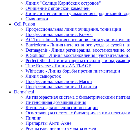
Линия "Солнце Карибских островов"
Очищение с японской камелией
Линия интенсивного увлажнения с родниковой вод
Сыворотки
Cell Fusion
Профессиональная линия очищения, тонизации
Профессиональная линия. Кремы
AC.Treacalm - Линия восстановления чувствительно
Barriederm - Линия интенсивного ухода за сухой и 
Dermagenis - Линия регенерация, восстановление, 
K Solution - Линия восстановления чувствительной
Perfect Sheld - Линия защиты от солнца и окружаю
Time Reverse - Линия ANTI-AGE
Whitecure - Линия борьбы против пигментации
Линия сывороток
Профессиональная линия. Маски
Профессиональная линия. Пилинги
Dermaheal
Антивозрастная система с биометрическими пепти
Интенсивная домашняя линия
Комплекс для лечения пигментации
Осветляющая система с биометрическими пептида
Пилинг
Препараты Анти-Акне
Режим ежедневного ухода за кожей