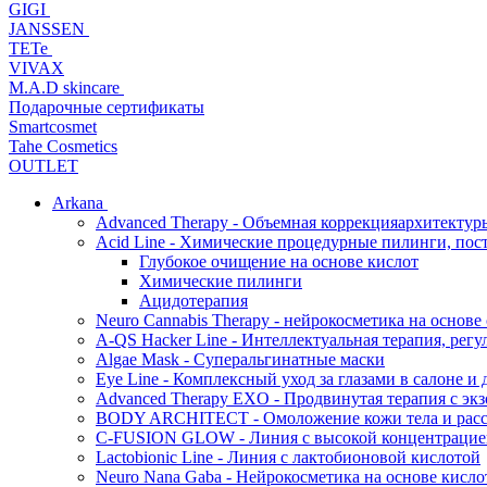
GIGI
JANSSEN
TETe
VIVAX
M.A.D skincare
Подарочные сертификаты
Smartcosmet
Tahe Cosmetics
OUTLET
Arkana
Advanced Therapy - Объемная коррекцияархитектур
Acid Line - Химические процедурные пилинги, по
Глубокое очищение на основе кислот
Химические пилинги
Ацидотерапия
Neuro Cannabis Therapy - нейрокосметика на основе
A-QS Hacker Line - Интеллектуальная терапия, ре
Algae Mask - Суперальгинатные маски
Eye Line - Комплексный уход за глазами в салоне и 
Advanced Therapy EXO - Продвинутая терапия с эк
BODY ARCHITECT - Омоложение кожи тела и рассл
C-FUSION GLOW - Линия с высокой концентрацией
Lactobionic Line - Линия с лактобионовой кислотой
Neuro Nana Gaba - Нейрокосметика на основе к