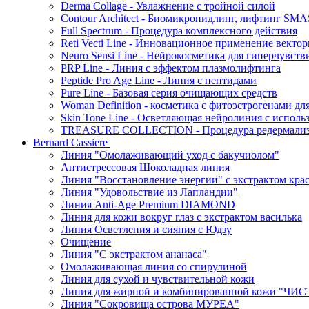
Derma Collage - Увлажнение с тройной силой
Contour Architect - Биомикронидлинг, лифтинг SM
Full Spectrum - Процедура комплексного действия
Reti Vecti Line - Инновационное применение векто
Neuro Sensi Line - Нейрокосметика для гиперчувств
PRP Line - Линия с эффектом плазмолифтинга
Peptide Pro Age Line - Линия с пептидами
Pure Line - Базовая серия очищающих средств
Woman Definition - косметика с фитоэстрогенами дл
Skin Tone Line - Осветляющая нейролиния с испол
TREASURE COLLECTION - Процедура редермализац
Bernard Cassiere
Линия "Омолаживающий уход с бакучиолом"
Антистрессовая Шоколадная линия
Линия "Восстановление энергии" с экстрактом кра
Линия "Удовольствие из Лапландии"
Линия Anti-Age Premium DIAMOND
Линия для кожи вокруг глаз с экстрактом василька
Линия Осветления и сияния с Юдзу
Очищение
Линия "С экстрактом ананаса"
Омолаживающая линия со спирулиной
Линия для сухой и чувствительной кожи
Линия для жирной и комбинированной кожи "Ч
Линия "Сокровища острова МУРЕА"