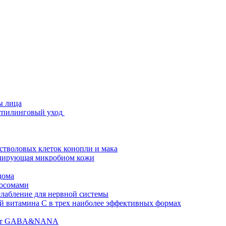
ы лица
стпилинговый уход
 стволовых клеток конопли и мака
гулирующая микробиом кожи
дома
зосомами
абление для нервной системы
 витамина C в трех наиболее эффективных формах
ислот GABA&NANA