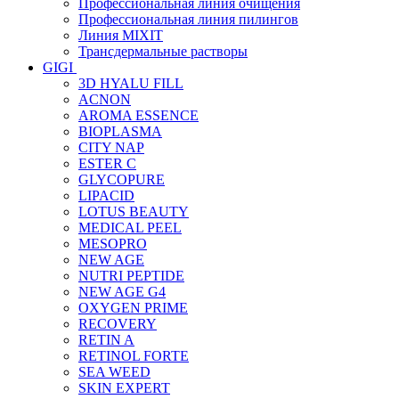
Профессиональная линия очищения
Профессиональная линия пилингов
Линия MIXIT
Трансдермальные растворы
GIGI
3D HYALU FILL
ACNON
AROMA ESSENCE
BIOPLASMA
CITY NAP
ESTER C
GLYCOPURE
LIPACID
LOTUS BEAUTY
MEDICAL PEEL
MESOPRO
NEW AGE
NUTRI PEPTIDE
NEW AGE G4
OXYGEN PRIME
RECOVERY
RETIN A
RETINOL FORTE
SEA WEED
SKIN EXPERT