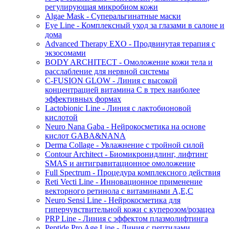
регулирующая микробиом кожи
Algae Mask - Суперальгинатные маски
Eye Line - Комплексный уход за глазами в салоне и
дома
Advanced Therapy EXO - Продвинутая терапия с
экзосомами
BODY ARCHITECT - Омоложение кожи тела и
расслабление для нервной системы
C-FUSION GLOW - Линия с высокой
концентрацией витамина C в трех наиболее
эффективных формах
Lactobionic Line - Линия с лактобионовой
кислотой
Neuro Nana Gaba - Нейрокосметика на основе
кислот GABA&NANA
Derma Collage - Увлажнение с тройной силой
Contour Architect - Биомикронидлинг, лифтинг
SMAS и антигравитационное омоложение
Full Spectrum - Процедура комплексного действия
Reti Vecti Line - Инновационное применение
векторного ретинола с витаминами A,Е,С
Neuro Sensi Line - Нейрокосметика для
гиперчувствительной кожи с куперозом/розацеа
PRP Line - Линия с эффектом плазмолифтинга
Peptide Pro Age Line - Линия с пептидами