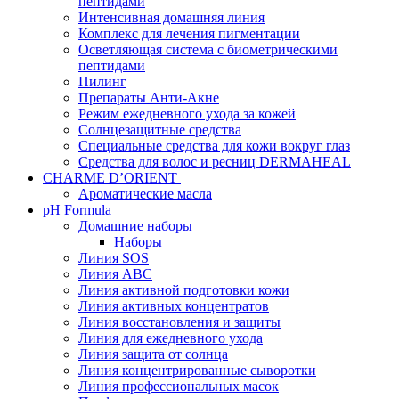
пептидами
Интенсивная домашняя линия
Комплекс для лечения пигментации
Осветляющая система с биометрическими
пептидами
Пилинг
Препараты Анти-Акне
Режим ежедневного ухода за кожей
Солнцезащитные средства
Специальные средства для кожи вокруг глаз
Средства для волос и ресниц DERMAHEAL
CHARME D’ORIENT
Ароматические масла
pH Formula
Домашние наборы
Наборы
Линия SOS
Линия АВС
Линия активной подготовки кожи
Линия активных концентратов
Линия восстановления и защиты
Линия для ежедневного ухода
Линия защита от солнца
Линия концентрированные сыворотки
Линия профессиональных масок