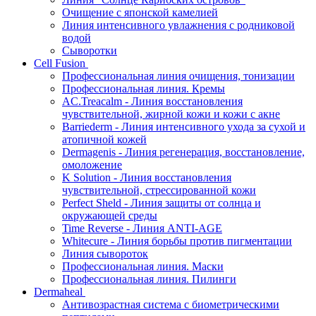
Очищение с японской камелией
Линия интенсивного увлажнения с родниковой
водой
Сыворотки
Cell Fusion
Профессиональная линия очищения, тонизации
Профессиональная линия. Кремы
AC.Treacalm - Линия восстановления
чувствительной, жирной кожи и кожи с акне
Barriederm - Линия интенсивного ухода за сухой и
атопичной кожей
Dermagenis - Линия регенерация, восстановление,
омоложение
K Solution - Линия восстановления
чувствительной, стрессированной кожи
Perfect Sheld - Линия защиты от солнца и
окружающей среды
Time Reverse - Линия ANTI-AGE
Whitecure - Линия борьбы против пигментации
Линия сывороток
Профессиональная линия. Маски
Профессиональная линия. Пилинги
Dermaheal
Антивозрастная система с биометрическими