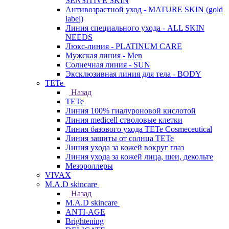
SENSITIVE SKIN
Антивозрастной уход - MATURE SKIN (gold
label)
Линия специального ухода - ALL SKIN
NEEDS
Люкс-линия - PLATINUM CARE
Мужская линия - Men
Солнечная линия - SUN
Эксклюзивная линия для тела - BODY
TETe
Назад
TETe
Линия 100% гиалуроновой кислотой
Линия medicell стволовые клетки
Линия базового ухода TETe Cosmeceutical
Линия защиты от солнца TETe
Линия ухода за кожей вокруг глаз
Линия ухода за кожей лица, шеи, декольте
Мезороллеры
VIVAX
M.A.D skincare
Назад
M.A.D skincare
ANTI-AGE
Brightening