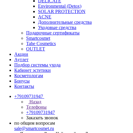
DELICATE
Environmental (Detox)
SOLAR PROTECTION
АCNE
Дополнительные средства
Уходовые средства
Подарочные сертификаты
Smartcosmet
Tahe Cosmetics
OUTLET
Акции
Аутлет
Подбор системы ухода
Кабинет эстетики
Косметологам
Бонусы
Контакты
+79109731947
Назад
Телефоны
+79109731947
Заказать звонок
по общим вопросам
sale@smartcosmet.ru