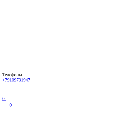
Телефоны
+79109731947
0
0