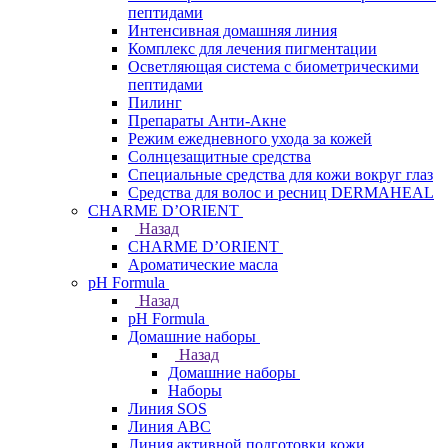
пептидами
Интенсивная домашняя линия
Комплекс для лечения пигментации
Осветляющая система с биометрическими
пептидами
Пилинг
Препараты Анти-Акне
Режим ежедневного ухода за кожей
Солнцезащитные средства
Специальные средства для кожи вокруг глаз
Средства для волос и ресниц DERMAHEAL
CHARME D’ORIENT
Назад
CHARME D’ORIENT
Ароматические масла
pH Formula
Назад
pH Formula
Домашние наборы
Назад
Домашние наборы
Наборы
Линия SOS
Линия АВС
Линия активной подготовки кожи