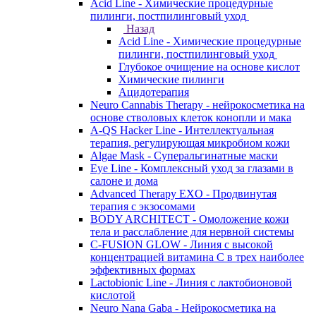
Acid Line - Химические процедурные
пилинги, постпилинговый уход
Назад
Acid Line - Химические процедурные
пилинги, постпилинговый уход
Глубокое очищение на основе кислот
Химические пилинги
Ацидотерапия
Neuro Cannabis Therapy - нейрокосметика на
основе стволовых клеток конопли и мака
A-QS Hacker Line - Интеллектуальная
терапия, регулирующая микробиом кожи
Algae Mask - Суперальгинатные маски
Eye Line - Комплексный уход за глазами в
салоне и дома
Advanced Therapy EXO - Продвинутая
терапия с экзосомами
BODY ARCHITECT - Омоложение кожи
тела и расслабление для нервной системы
C-FUSION GLOW - Линия с высокой
концентрацией витамина C в трех наиболее
эффективных формах
Lactobionic Line - Линия с лактобионовой
кислотой
Neuro Nana Gaba - Нейрокосметика на