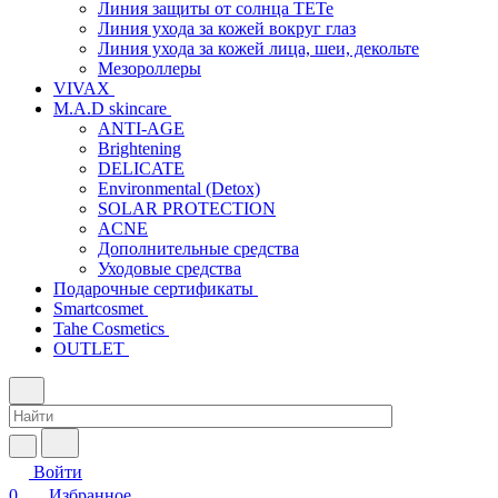
Линия защиты от солнца TETe
Линия ухода за кожей вокруг глаз
Линия ухода за кожей лица, шеи, декольте
Мезороллеры
VIVAX
M.A.D skincare
ANTI-AGE
Brightening
DELICATE
Environmental (Detox)
SOLAR PROTECTION
АCNE
Дополнительные средства
Уходовые средства
Подарочные сертификаты
Smartcosmet
Tahe Cosmetics
OUTLET
Войти
0
Избранное