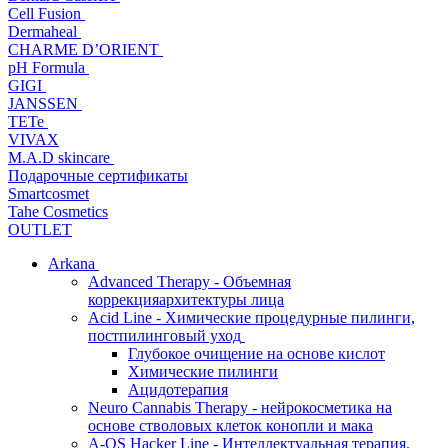
Cell Fusion
Dermaheal
CHARME D’ORIENT
pH Formula
GIGI
JANSSEN
TETe
VIVAX
M.A.D skincare
Подарочные сертификаты
Smartcosmet
Tahe Cosmetics
OUTLET
Arkana
Advanced Therapy - Объемная
коррекцияархитектуры лица
Acid Line - Химические процедурные пилинги,
постпилинговый уход
Глубокое очищение на основе кислот
Химические пилинги
Ацидотерапия
Neuro Cannabis Therapy - нейрокосметика на
основе стволовых клеток конопли и мака
A-QS Hacker Line - Интеллектуальная терапия,