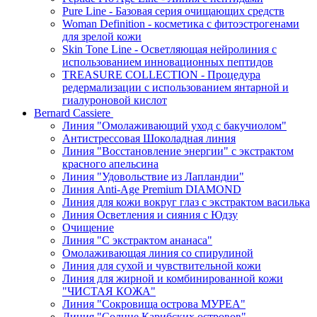
Pure Line - Базовая серия очищающих средств
Woman Definition - косметика с фитоэстрогенами
для зрелой кожи
Skin Tone Line - Осветляющая нейролиния с
использованием инновационных пептидов
TREASURE COLLECTION - Процедура
редермализации с использованием янтарной и
гиалуроновой кислот
Bernard Cassiere
Линия "Омолаживающий уход с бакучиолом"
Антистрессовая Шоколадная линия
Линия "Восстановление энергии" с экстрактом
красного апельсина
Линия "Удовольствие из Лапландии"
Линия Anti-Age Premium DIAMOND
Линия для кожи вокруг глаз с экстрактом василька
Линия Осветления и сияния с Юдзу
Очищение
Линия "С экстрактом ананаса"
Омолаживающая линия со спирулиной
Линия для сухой и чувствительной кожи
Линия для жирной и комбинированной кожи
"ЧИСТАЯ КОЖА"
Линия "Сокровища острова МУРЕА"
Линия "Солнце Карибских островов"