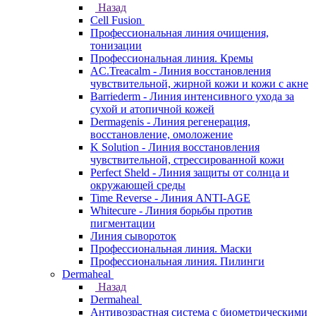
Назад
Cell Fusion
Профессиональная линия очищения,
тонизации
Профессиональная линия. Кремы
AC.Treacalm - Линия восстановления
чувствительной, жирной кожи и кожи с акне
Barriederm - Линия интенсивного ухода за
сухой и атопичной кожей
Dermagenis - Линия регенерация,
восстановление, омоложение
K Solution - Линия восстановления
чувствительной, стрессированной кожи
Perfect Sheld - Линия защиты от солнца и
окружающей среды
Time Reverse - Линия ANTI-AGE
Whitecure - Линия борьбы против
пигментации
Линия сывороток
Профессиональная линия. Маски
Профессиональная линия. Пилинги
Dermaheal
Назад
Dermaheal
Антивозрастная система с биометрическими