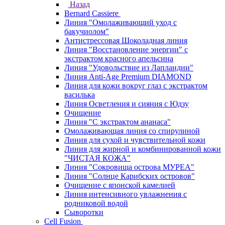
Назад
Bernard Cassiere
Линия "Омолаживающий уход с
бакучиолом"
Антистрессовая Шоколадная линия
Линия "Восстановление энергии" с
экстрактом красного апельсина
Линия "Удовольствие из Лапландии"
Линия Anti-Age Premium DIAMOND
Линия для кожи вокруг глаз с экстрактом
василька
Линия Осветления и сияния с Юдзу
Очищение
Линия "С экстрактом ананаса"
Омолаживающая линия со спирулиной
Линия для сухой и чувствительной кожи
Линия для жирной и комбинированной кожи
"ЧИСТАЯ КОЖА"
Линия "Сокровища острова МУРЕА"
Линия "Солнце Карибских островов"
Очищение с японской камелией
Линия интенсивного увлажнения с
родниковой водой
Сыворотки
Cell Fusion