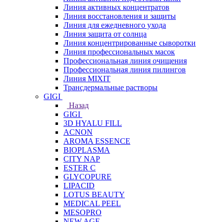
Линия активных концентратов
Линия восстановления и защиты
Линия для ежедневного ухода
Линия защита от солнца
Линия концентрированные сыворотки
Линия профессиональных масок
Профессиональная линия очищения
Профессиональная линия пилингов
Линия MIXIT
Трансдермальные растворы
GIGI
Назад
GIGI
3D HYALU FILL
ACNON
AROMA ESSENCE
BIOPLASMA
CITY NAP
ESTER C
GLYCOPURE
LIPACID
LOTUS BEAUTY
MEDICAL PEEL
MESOPRO
NEW AGE