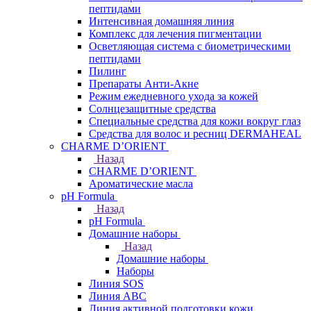
пептидами
Интенсивная домашняя линия
Комплекс для лечения пигментации
Осветляющая система с биометрическими
пептидами
Пилинг
Препараты Анти-Акне
Режим ежедневного ухода за кожей
Солнцезащитные средства
Специальные средства для кожи вокруг глаз
Средства для волос и ресниц DERMAHEAL
CHARME D’ORIENT
Назад
CHARME D’ORIENT
Ароматические масла
pH Formula
Назад
pH Formula
Домашние наборы
Назад
Домашние наборы
Наборы
Линия SOS
Линия АВС
Линия активной подготовки кожи