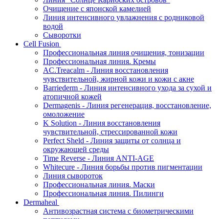
Очищение с японской камелией
Линия интенсивного увлажнения с родниковой
водой
Сыворотки
Cell Fusion
Профессиональная линия очищения, тонизации
Профессиональная линия. Кремы
AC.Treacalm - Линия восстановления
чувствительной, жирной кожи и кожи с акне
Barriederm - Линия интенсивного ухода за сухой и
атопичной кожей
Dermagenis - Линия регенерация, восстановление,
омоложение
K Solution - Линия восстановления
чувствительной, стрессированной кожи
Perfect Sheld - Линия защиты от солнца и
окружающей среды
Time Reverse - Линия ANTI-AGE
Whitecure - Линия борьбы против пигментации
Линия сывороток
Профессиональная линия. Маски
Профессиональная линия. Пилинги
Dermaheal
Антивозрастная система с биометрическими