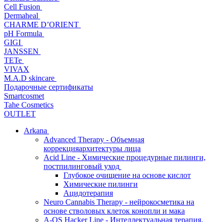
Cell Fusion
Dermaheal
CHARME D’ORIENT
pH Formula
GIGI
JANSSEN
TETe
VIVAX
M.A.D skincare
Подарочные сертификаты
Smartcosmet
Tahe Cosmetics
OUTLET
Arkana
Advanced Therapy - Объемная
коррекцияархитектуры лица
Acid Line - Химические процедурные пилинги,
постпилинговый уход
Глубокое очищение на основе кислот
Химические пилинги
Ацидотерапия
Neuro Cannabis Therapy - нейрокосметика на
основе стволовых клеток конопли и мака
A-QS Hacker Line - Интеллектуальная терапия,