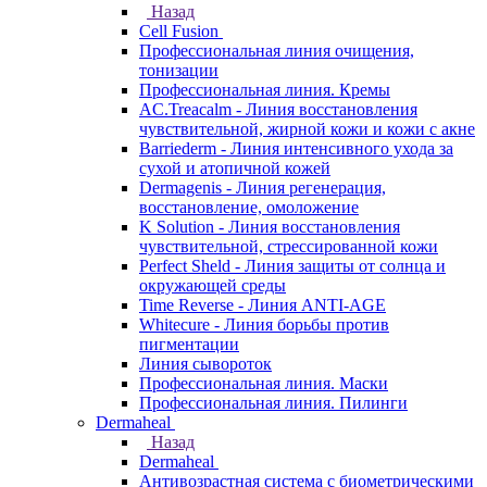
Назад
Cell Fusion
Профессиональная линия очищения,
тонизации
Профессиональная линия. Кремы
AC.Treacalm - Линия восстановления
чувствительной, жирной кожи и кожи с акне
Barriederm - Линия интенсивного ухода за
сухой и атопичной кожей
Dermagenis - Линия регенерация,
восстановление, омоложение
K Solution - Линия восстановления
чувствительной, стрессированной кожи
Perfect Sheld - Линия защиты от солнца и
окружающей среды
Time Reverse - Линия ANTI-AGE
Whitecure - Линия борьбы против
пигментации
Линия сывороток
Профессиональная линия. Маски
Профессиональная линия. Пилинги
Dermaheal
Назад
Dermaheal
Антивозрастная система с биометрическими