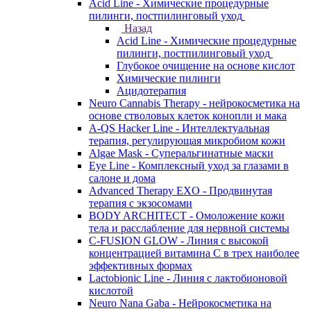
Acid Line - Химические процедурные
пилинги, постпилинговый уход
Назад
Acid Line - Химические процедурные
пилинги, постпилинговый уход
Глубокое очищение на основе кислот
Химические пилинги
Ацидотерапия
Neuro Cannabis Therapy - нейрокосметика на
основе стволовых клеток конопли и мака
A-QS Hacker Line - Интеллектуальная
терапия, регулирующая микробиом кожи
Algae Mask - Суперальгинатные маски
Eye Line - Комплексный уход за глазами в
салоне и дома
Advanced Therapy EXO - Продвинутая
терапия с экзосомами
BODY ARCHITECT - Омоложение кожи
тела и расслабление для нервной системы
C-FUSION GLOW - Линия с высокой
концентрацией витамина C в трех наиболее
эффективных формах
Lactobionic Line - Линия с лактобионовой
кислотой
Neuro Nana Gaba - Нейрокосметика на