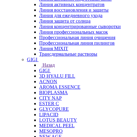
Линия активных концентратов
Линия восстановления и защиты
Линия для ежедневного ухода
Линия защита от солнца
Линия концентрированные сыворотки
Линия профессиональных масок
Профессиональная линия очищения
Профессиональная линия пилингов
Линия MIXIT
Трансдермальные растворы
GIGI
Назад
GIGI
3D HYALU FILL
ACNON
AROMA ESSENCE
BIOPLASMA
CITY NAP
ESTER C
GLYCOPURE
LIPACID
LOTUS BEAUTY
MEDICAL PEEL
MESOPRO
NEW AGE