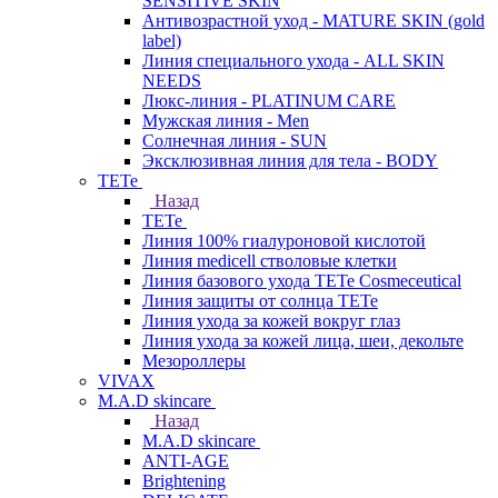
SENSITIVE SKIN
Антивозрастной уход - MATURE SKIN (gold
label)
Линия специального ухода - ALL SKIN
NEEDS
Люкс-линия - PLATINUM CARE
Мужская линия - Men
Солнечная линия - SUN
Эксклюзивная линия для тела - BODY
TETe
Назад
TETe
Линия 100% гиалуроновой кислотой
Линия medicell стволовые клетки
Линия базового ухода TETe Cosmeceutical
Линия защиты от солнца TETe
Линия ухода за кожей вокруг глаз
Линия ухода за кожей лица, шеи, декольте
Мезороллеры
VIVAX
M.A.D skincare
Назад
M.A.D skincare
ANTI-AGE
Brightening