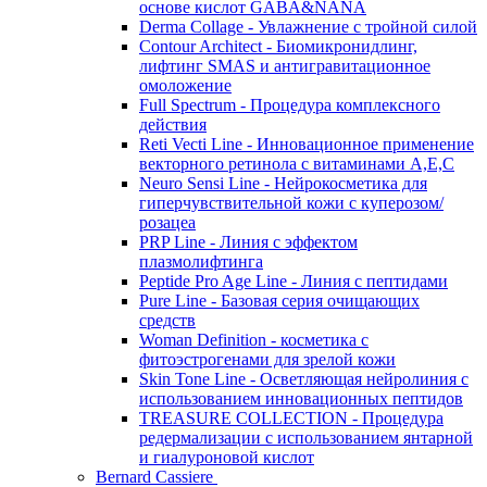
основе кислот GABA&NANA
Derma Collage - Увлажнение с тройной силой
Contour Architect - Биомикронидлинг,
лифтинг SMAS и антигравитационное
омоложение
Full Spectrum - Процедура комплексного
действия
Reti Vecti Line - Инновационное применение
векторного ретинола с витаминами A,Е,С
Neuro Sensi Line - Нейрокосметика для
гиперчувствительной кожи с куперозом/
розацеа
PRP Line - Линия с эффектом
плазмолифтинга
Peptide Pro Age Line - Линия с пептидами
Pure Line - Базовая серия очищающих
средств
Woman Definition - косметика с
фитоэстрогенами для зрелой кожи
Skin Tone Line - Осветляющая нейролиния с
использованием инновационных пептидов
TREASURE COLLECTION - Процедура
редермализации с использованием янтарной
и гиалуроновой кислот
Bernard Cassiere