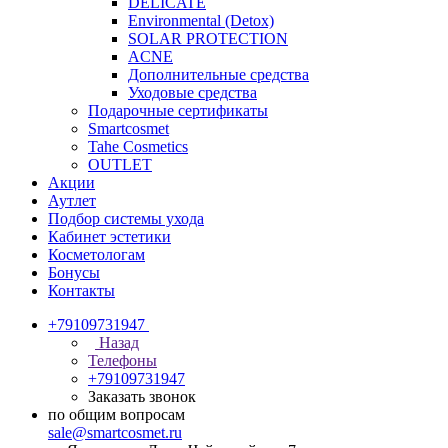
DELICATE
Environmental (Detox)
SOLAR PROTECTION
АCNE
Дополнительные средства
Уходовые средства
Подарочные сертификаты
Smartcosmet
Tahe Cosmetics
OUTLET
Акции
Аутлет
Подбор системы ухода
Кабинет эстетики
Косметологам
Бонусы
Контакты
+79109731947
Назад
Телефоны
+79109731947
Заказать звонок
по общим вопросам
sale@smartcosmet.ru