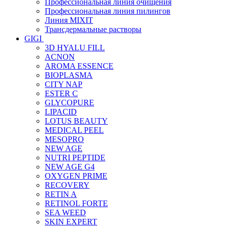
Профессиональная линия очищения
Профессиональная линия пилингов
Линия MIXIT
Трансдермальные растворы
GIGI
3D HYALU FILL
ACNON
AROMA ESSENCE
BIOPLASMA
CITY NAP
ESTER C
GLYCOPURE
LIPACID
LOTUS BEAUTY
MEDICAL PEEL
MESOPRO
NEW AGE
NUTRI PEPTIDE
NEW AGE G4
OXYGEN PRIME
RECOVERY
RETIN A
RETINOL FORTE
SEA WEED
SKIN EXPERT