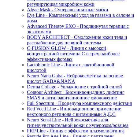
регулирующая микробиом кожи
Algae Mask - Суперальгинатные маски
Eye Line - Комплексный уход за глазами в салоне и
дома
Advanced Therapy EXO - Продвинутая терапия с
экзосомами
BODY ARCHITECT - Омоложение кожи тела и
расслабление для нервной системы
C-FUSION GLOW - Линия с высокой
концентрацией витамина C в трех наиболее
эффективных формах
Lactobionic Line - Линия с лактобионовой
кислотой
Neuro Nana Gaba - Нейрокосметика на основе
кислот GABA&NANA
Derma Collage - Увлажнение с тройной силой
Contour Architect - Биомикронидлинг, лифтинг
SMAS и антигравитационное омоложение
Full Spectrum - Процедура комплексного действия
Reti Vecti Line - Инновационное применение
векторного ретинола с витаминами A,Е,С
Neuro Sensi Line - Нейрокосметика для
гиперчувствительной кожи с куперозом/розацеа
PRP Line - Линия с эффектом плазмолифтинга
Peptide Pro Age Line - Линия с пептидами