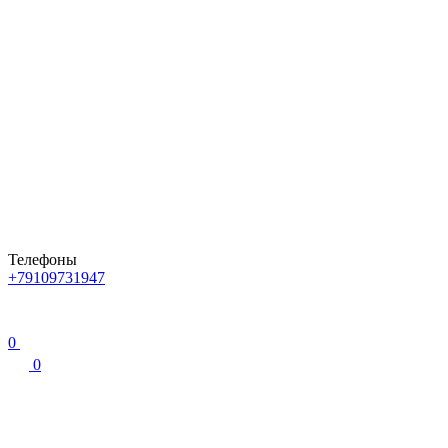
Телефоны
+79109731947
0
0