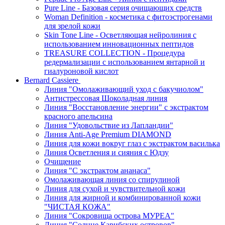
Pure Line - Базовая серия очищающих средств
Woman Definition - косметика с фитоэстрогенами
для зрелой кожи
Skin Tone Line - Осветляющая нейролиния с
использованием инновационных пептидов
TREASURE COLLECTION - Процедура
редермализации с использованием янтарной и
гиалуроновой кислот
Bernard Cassiere
Линия "Омолаживающий уход с бакучиолом"
Антистрессовая Шоколадная линия
Линия "Восстановление энергии" с экстрактом
красного апельсина
Линия "Удовольствие из Лапландии"
Линия Anti-Age Premium DIAMOND
Линия для кожи вокруг глаз с экстрактом василька
Линия Осветления и сияния с Юдзу
Очищение
Линия "С экстрактом ананаса"
Омолаживающая линия со спирулиной
Линия для сухой и чувствительной кожи
Линия для жирной и комбинированной кожи
"ЧИСТАЯ КОЖА"
Линия "Сокровища острова МУРЕА"
Линия "Солнце Карибских островов"