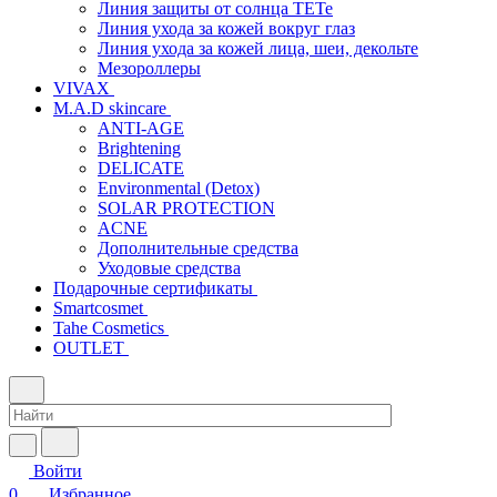
Линия защиты от солнца TETe
Линия ухода за кожей вокруг глаз
Линия ухода за кожей лица, шеи, декольте
Мезороллеры
VIVAX
M.A.D skincare
ANTI-AGE
Brightening
DELICATE
Environmental (Detox)
SOLAR PROTECTION
АCNE
Дополнительные средства
Уходовые средства
Подарочные сертификаты
Smartcosmet
Tahe Cosmetics
OUTLET
Войти
0
Избранное