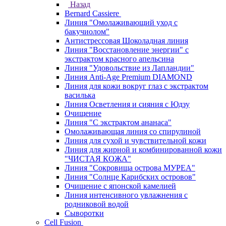
Назад
Bernard Cassiere
Линия "Омолаживающий уход с
бакучиолом"
Антистрессовая Шоколадная линия
Линия "Восстановление энергии" с
экстрактом красного апельсина
Линия "Удовольствие из Лапландии"
Линия Anti-Age Premium DIAMOND
Линия для кожи вокруг глаз с экстрактом
василька
Линия Осветления и сияния с Юдзу
Очищение
Линия "С экстрактом ананаса"
Омолаживающая линия со спирулиной
Линия для сухой и чувствительной кожи
Линия для жирной и комбинированной кожи
"ЧИСТАЯ КОЖА"
Линия "Сокровища острова МУРЕА"
Линия "Солнце Карибских островов"
Очищение с японской камелией
Линия интенсивного увлажнения с
родниковой водой
Сыворотки
Cell Fusion