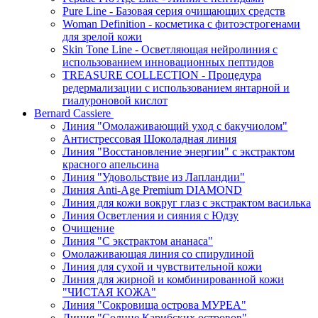
Pure Line - Базовая серия очищающих средств
Woman Definition - косметика с фитоэстрогенами
для зрелой кожи
Skin Tone Line - Осветляющая нейролиния с
использованием инновационных пептидов
TREASURE COLLECTION - Процедура
редермализации с использованием янтарной и
гиалуроновой кислот
Bernard Cassiere
Линия "Омолаживающий уход с бакучиолом"
Антистрессовая Шоколадная линия
Линия "Восстановление энергии" с экстрактом
красного апельсина
Линия "Удовольствие из Лапландии"
Линия Anti-Age Premium DIAMOND
Линия для кожи вокруг глаз с экстрактом василька
Линия Осветления и сияния с Юдзу
Очищение
Линия "С экстрактом ананаса"
Омолаживающая линия со спирулиной
Линия для сухой и чувствительной кожи
Линия для жирной и комбинированной кожи
"ЧИСТАЯ КОЖА"
Линия "Сокровища острова МУРЕА"
Линия "Солнце Карибских островов"