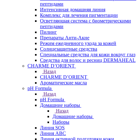
пептидами
Интенсивная домашняя линия
Комплекс для лечения пигментации
Осветляющая система с биометрическими
пептидами
Пилинг
Препараты Анти-Акне
Режим ежедневного ухода за кожей
Солнцезащитные средства
Специальные средства для кожи вокруг глаз
Средства для волос и ресниц DERMAHEAL
CHARME D’ORIENT
Назад
CHARME D’ORIENT
Ароматические масла
pH Formula
Назад
pH Formula
Домашние наборы
Назад
Домашние наборы
Наборы
Линия SOS
Линия АВС
Линия активной подготовки кожи