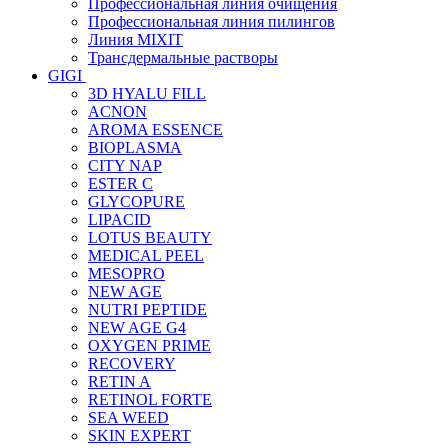
Профессиональная линия очищения
Профессиональная линия пилингов
Линия MIXIT
Трансдермальные растворы
GIGI
3D HYALU FILL
ACNON
AROMA ESSENCE
BIOPLASMA
CITY NAP
ESTER C
GLYCOPURE
LIPACID
LOTUS BEAUTY
MEDICAL PEEL
MESOPRO
NEW AGE
NUTRI PEPTIDE
NEW AGE G4
OXYGEN PRIME
RECOVERY
RETIN A
RETINOL FORTE
SEA WEED
SKIN EXPERT