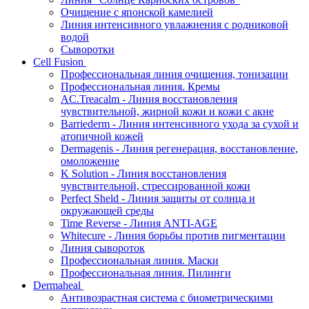
Очищение с японской камелией
Линия интенсивного увлажнения с родниковой
водой
Сыворотки
Cell Fusion
Профессиональная линия очищения, тонизации
Профессиональная линия. Кремы
AC.Treacalm - Линия восстановления
чувствительной, жирной кожи и кожи с акне
Barriederm - Линия интенсивного ухода за сухой и
атопичной кожей
Dermagenis - Линия регенерация, восстановление,
омоложение
K Solution - Линия восстановления
чувствительной, стрессированной кожи
Perfect Sheld - Линия защиты от солнца и
окружающей среды
Time Reverse - Линия ANTI-AGE
Whitecure - Линия борьбы против пигментации
Линия сывороток
Профессиональная линия. Маски
Профессиональная линия. Пилинги
Dermaheal
Антивозрастная система с биометрическими