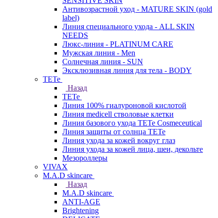
SENSITIVE SKIN
Антивозрастной уход - MATURE SKIN (gold
label)
Линия специального ухода - ALL SKIN
NEEDS
Люкс-линия - PLATINUM CARE
Мужская линия - Men
Солнечная линия - SUN
Эксклюзивная линия для тела - BODY
TETe
Назад
TETe
Линия 100% гиалуроновой кислотой
Линия medicell стволовые клетки
Линия базового ухода TETe Cosmeceutical
Линия защиты от солнца TETe
Линия ухода за кожей вокруг глаз
Линия ухода за кожей лица, шеи, декольте
Мезороллеры
VIVAX
M.A.D skincare
Назад
M.A.D skincare
ANTI-AGE
Brightening