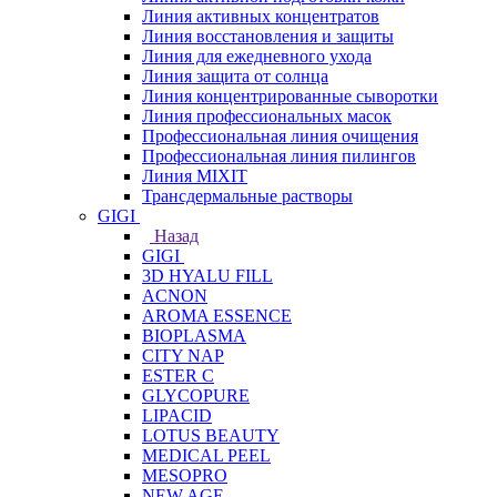
Линия активных концентратов
Линия восстановления и защиты
Линия для ежедневного ухода
Линия защита от солнца
Линия концентрированные сыворотки
Линия профессиональных масок
Профессиональная линия очищения
Профессиональная линия пилингов
Линия MIXIT
Трансдермальные растворы
GIGI
Назад
GIGI
3D HYALU FILL
ACNON
AROMA ESSENCE
BIOPLASMA
CITY NAP
ESTER C
GLYCOPURE
LIPACID
LOTUS BEAUTY
MEDICAL PEEL
MESOPRO
NEW AGE