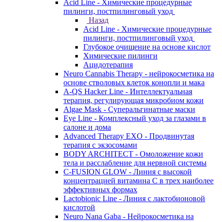
Acid Line - Химические процедурные
пилинги, постпилинговый уход
Назад
Acid Line - Химические процедурные
пилинги, постпилинговый уход
Глубокое очищение на основе кислот
Химические пилинги
Ацидотерапия
Neuro Cannabis Therapy - нейрокосметика на
основе стволовых клеток конопли и мака
A-QS Hacker Line - Интеллектуальная
терапия, регулирующая микробиом кожи
Algae Mask - Суперальгинатные маски
Eye Line - Комплексный уход за глазами в
салоне и дома
Advanced Therapy EXO - Продвинутая
терапия с экзосомами
BODY ARCHITECT - Омоложение кожи
тела и расслабление для нервной системы
C-FUSION GLOW - Линия с высокой
концентрацией витамина C в трех наиболее
эффективных формах
Lactobionic Line - Линия с лактобионовой
кислотой
Neuro Nana Gaba - Нейрокосметика на