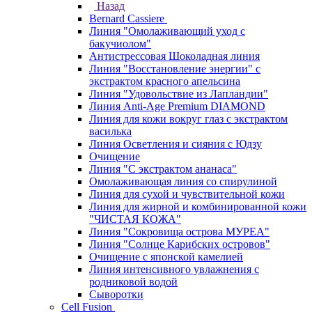
Назад
Bernard Cassiere
Линия "Омолаживающий уход с
бакучиолом"
Антистрессовая Шоколадная линия
Линия "Восстановление энергии" с
экстрактом красного апельсина
Линия "Удовольствие из Лапландии"
Линия Anti-Age Premium DIAMOND
Линия для кожи вокруг глаз с экстрактом
василька
Линия Осветления и сияния с Юдзу
Очищение
Линия "С экстрактом ананаса"
Омолаживающая линия со спирулиной
Линия для сухой и чувствительной кожи
Линия для жирной и комбинированной кожи
"ЧИСТАЯ КОЖА"
Линия "Сокровища острова МУРЕА"
Линия "Солнце Карибских островов"
Очищение с японской камелией
Линия интенсивного увлажнения с
родниковой водой
Сыворотки
Cell Fusion