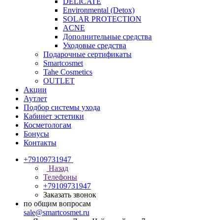
DELICATE
Environmental (Detox)
SOLAR PROTECTION
АCNE
Дополнительные средства
Уходовые средства
Подарочные сертификаты
Smartcosmet
Tahe Cosmetics
OUTLET
Акции
Аутлет
Подбор системы ухода
Кабинет эстетики
Косметологам
Бонусы
Контакты
+79109731947
Назад
Телефоны
+79109731947
Заказать звонок
по общим вопросам
sale@smartcosmet.ru