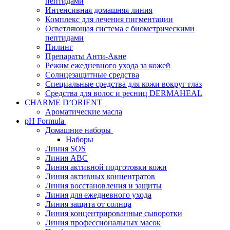
пептидами
Интенсивная домашняя линия
Комплекс для лечения пигментации
Осветляющая система с биометрическими
пептидами
Пилинг
Препараты Анти-Акне
Режим ежедневного ухода за кожей
Солнцезащитные средства
Специальные средства для кожи вокруг глаз
Средства для волос и ресниц DERMAHEAL
CHARME D’ORIENT
Ароматические масла
pH Formula
Домашние наборы
Наборы
Линия SOS
Линия АВС
Линия активной подготовки кожи
Линия активных концентратов
Линия восстановления и защиты
Линия для ежедневного ухода
Линия защита от солнца
Линия концентрированные сыворотки
Линия профессиональных масок