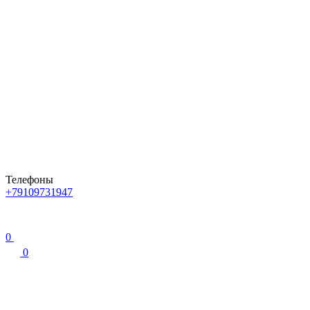
Телефоны
+79109731947
0
0