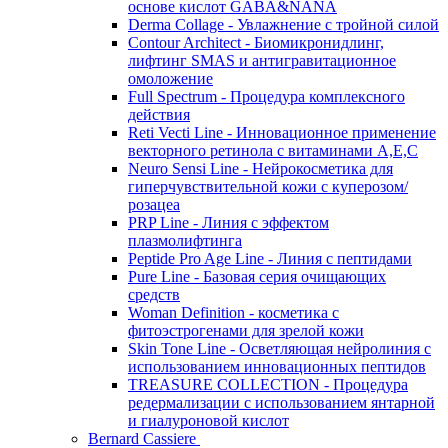
основе кислот GABA&NANA
Derma Collage - Увлажнение с тройной силой
Contour Architect - Биомикронидлинг,
лифтинг SMAS и антигравитационное
омоложение
Full Spectrum - Процедура комплексного
действия
Reti Vecti Line - Инновационное применение
векторного ретинола с витаминами A,Е,С
Neuro Sensi Line - Нейрокосметика для
гиперчувствительной кожи с куперозом/
розацеа
PRP Line - Линия с эффектом
плазмолифтинга
Peptide Pro Age Line - Линия с пептидами
Pure Line - Базовая серия очищающих
средств
Woman Definition - косметика с
фитоэстрогенами для зрелой кожи
Skin Tone Line - Осветляющая нейролиния с
использованием инновационных пептидов
TREASURE COLLECTION - Процедура
редермализации с использованием янтарной
и гиалуроновой кислот
Bernard Cassiere