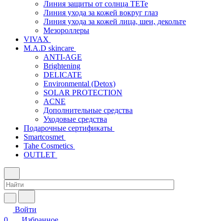
Линия защиты от солнца TETe
Линия ухода за кожей вокруг глаз
Линия ухода за кожей лица, шеи, декольте
Мезороллеры
VIVAX
M.A.D skincare
ANTI-AGE
Brightening
DELICATE
Environmental (Detox)
SOLAR PROTECTION
АCNE
Дополнительные средства
Уходовые средства
Подарочные сертификаты
Smartcosmet
Tahe Cosmetics
OUTLET
Войти
0
Избранное