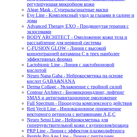
регулирующая микробиом кожи
Algae Mask - Суперальгинатные маски
Eye Line - Комплексный уход за глазами в салоне и
дома
Advanced Therapy EXO - Продвинутая терапия с
экзосомами
BODY ARCHITECT - Омоложение кожи тела и
расслабление для нервной системы
C-FUSION GLOW - Линия с высокой
концентрацией витамина C в трех наиболее
эффективных формах
Lactobionic Line - Линия с лактобионовой
кислотой
Neuro Nana Gaba - Нейрокосметика на основе
кислот GABA&NANA
Derma Collage - Увлажнение с тройной силой
Contour Architect - Биомикронидлинг, лифтинг
SMAS и антигравитационное омоложение
Full Spectrum - Процедура комплексного действия
Reti Vecti Line - Инновационное применение
векторного ретинола с витаминами A,Е,С
Neuro Sensi Line - Нейрокосметика для
гиперчувствительной кожи с куперозом/розацеа
PRP Line - Линия с эффектом плазмолифтинга
Peptide Pro Age Line - Линия с пептидами