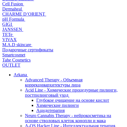
Cell Fusion
Dermaheal
CHARME D’ORIENT
pH Formula
GIGI
JANSSEN
TETe
VIVAX
M.A.D skincare
Подарочные сертификаты
Smartcosmet
Tahe Cosmetics
OUTLET
Arkana
Advanced Therapy - Объемная
коррекцияархитектуры лица
Acid Line - Химические процедурные пилинги,
постпилинговый уход
Глубокое очищение на основе кислот
Химические пилинги
Ацидотерапия
Neuro Cannabis Therapy - нейрокосметика на
основе стволовых клеток конопли и мака
A-QS Hacker Line - Интеллектуальная терапия,