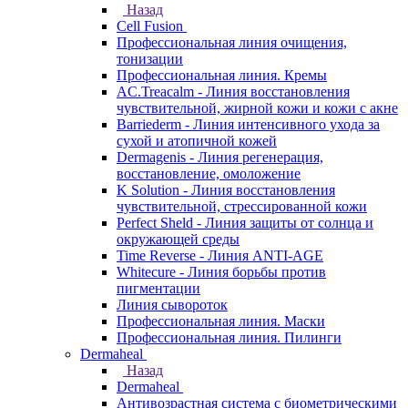
Назад
Cell Fusion
Профессиональная линия очищения,
тонизации
Профессиональная линия. Кремы
AC.Treacalm - Линия восстановления
чувствительной, жирной кожи и кожи с акне
Barriederm - Линия интенсивного ухода за
сухой и атопичной кожей
Dermagenis - Линия регенерация,
восстановление, омоложение
K Solution - Линия восстановления
чувствительной, стрессированной кожи
Perfect Sheld - Линия защиты от солнца и
окружающей среды
Time Reverse - Линия ANTI-AGE
Whitecure - Линия борьбы против
пигментации
Линия сывороток
Профессиональная линия. Маски
Профессиональная линия. Пилинги
Dermaheal
Назад
Dermaheal
Антивозрастная система с биометрическими