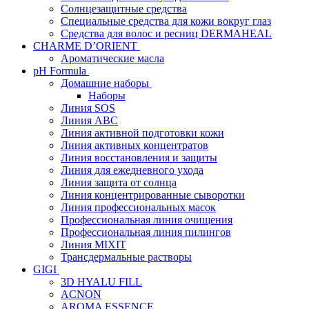
Солнцезащитные средства
Специальные средства для кожи вокруг глаз
Средства для волос и ресниц DERMAHEAL
CHARME D’ORIENT
Ароматические масла
pH Formula
Домашние наборы
Наборы
Линия SOS
Линия АВС
Линия активной подготовки кожи
Линия активных концентратов
Линия восстановления и защиты
Линия для ежедневного ухода
Линия защита от солнца
Линия концентрированные сыворотки
Линия профессиональных масок
Профессиональная линия очищения
Профессиональная линия пилингов
Линия MIXIT
Трансдермальные растворы
GIGI
3D HYALU FILL
ACNON
AROMA ESSENCE