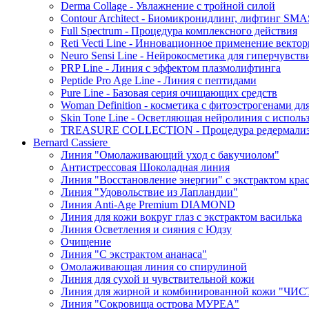
Derma Collage - Увлажнение с тройной силой
Contour Architect - Биомикронидлинг, лифтинг SM
Full Spectrum - Процедура комплексного действия
Reti Vecti Line - Инновационное применение векто
Neuro Sensi Line - Нейрокосметика для гиперчувств
PRP Line - Линия с эффектом плазмолифтинга
Peptide Pro Age Line - Линия с пептидами
Pure Line - Базовая серия очищающих средств
Woman Definition - косметика с фитоэстрогенами дл
Skin Tone Line - Осветляющая нейролиния с испол
TREASURE COLLECTION - Процедура редермализац
Bernard Cassiere
Линия "Омолаживающий уход с бакучиолом"
Антистрессовая Шоколадная линия
Линия "Восстановление энергии" с экстрактом кра
Линия "Удовольствие из Лапландии"
Линия Anti-Age Premium DIAMOND
Линия для кожи вокруг глаз с экстрактом василька
Линия Осветления и сияния с Юдзу
Очищение
Линия "С экстрактом ананаса"
Омолаживающая линия со спирулиной
Линия для сухой и чувствительной кожи
Линия для жирной и комбинированной кожи "Ч
Линия "Сокровища острова МУРЕА"