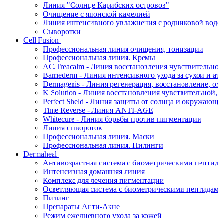
Линия "Солнце Карибских островов"
Очищение с японской камелией
Линия интенсивного увлажнения с родниковой вод
Сыворотки
Cell Fusion
Профессиональная линия очищения, тонизации
Профессиональная линия. Кремы
AC.Treacalm - Линия восстановления чувствительно
Barriederm - Линия интенсивного ухода за сухой и 
Dermagenis - Линия регенерация, восстановление, 
K Solution - Линия восстановления чувствительной
Perfect Sheld - Линия защиты от солнца и окружаю
Time Reverse - Линия ANTI-AGE
Whitecure - Линия борьбы против пигментации
Линия сывороток
Профессиональная линия. Маски
Профессиональная линия. Пилинги
Dermaheal
Антивозрастная система с биометрическими пепти
Интенсивная домашняя линия
Комплекс для лечения пигментации
Осветляющая система с биометрическими пептида
Пилинг
Препараты Анти-Акне
Режим ежедневного ухода за кожей