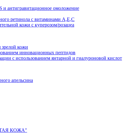
AS и антигравитационное омоложение
рного ретинола с витаминами A,Е,С
ительной кожи с куперозом/розацеа
я зрелой кожи
ьзованием инновационных пептидов
ии с использованием янтарной и гиалуроновой кислот
сного апельсина
ИСТАЯ КОЖА"