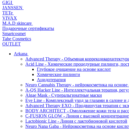
GIGI
JANSSEN
TETe
VIVAX
M.A.D skincare
Подарочные сертификаты
Smartcosmet
Tahe Cosmetics
OUTLET
Arkana
Advanced Therapy - Объемная коррекцияархитектур
Acid Line - Химические процедурные пилинги, по
Глубокое очищение на основе кислот
Химические пилинги
Ацидотерапия
Neuro Cannabis Therapy - нейрокосметика на основе
A-QS Hacker Line - Интеллектуальная терапия, ре
Algae Mask - Суперальгинатные маски
Eye Line - Комплексный уход за глазами в салоне и 
Advanced Therapy EXO - Продвинутая терапия с эк
BODY ARCHITECT - Омоложение кожи тела и рассл
C-FUSION GLOW - Линия с высокой концентрацией
Lactobionic Line - Линия с лактобионовой кислотой
Neuro Nana Gaba - Нейрокосметика на основе к