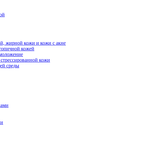
ой
й, жирной кожи и кожи с акне
атопичной кожей
омоложение
, стрессированной кожи
щей среды
дами
ми