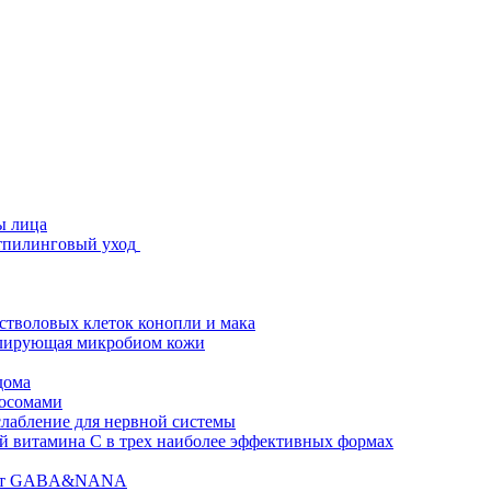
ы лица
стпилинговый уход
 стволовых клеток конопли и мака
гулирующая микробиом кожи
дома
зосомами
абление для нервной системы
 витамина C в трех наиболее эффективных формах
ислот GABA&NANA