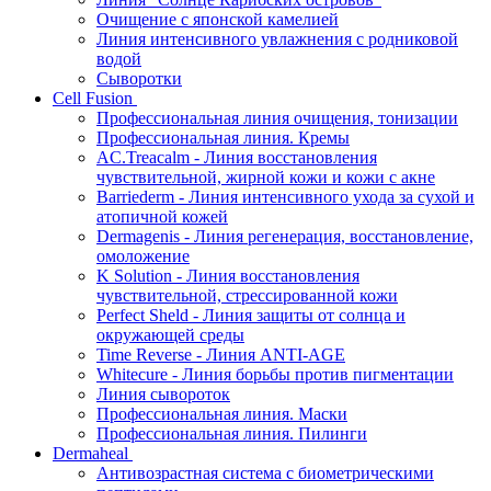
Очищение с японской камелией
Линия интенсивного увлажнения с родниковой
водой
Сыворотки
Cell Fusion
Профессиональная линия очищения, тонизации
Профессиональная линия. Кремы
AC.Treacalm - Линия восстановления
чувствительной, жирной кожи и кожи с акне
Barriederm - Линия интенсивного ухода за сухой и
атопичной кожей
Dermagenis - Линия регенерация, восстановление,
омоложение
K Solution - Линия восстановления
чувствительной, стрессированной кожи
Perfect Sheld - Линия защиты от солнца и
окружающей среды
Time Reverse - Линия ANTI-AGE
Whitecure - Линия борьбы против пигментации
Линия сывороток
Профессиональная линия. Маски
Профессиональная линия. Пилинги
Dermaheal
Антивозрастная система с биометрическими