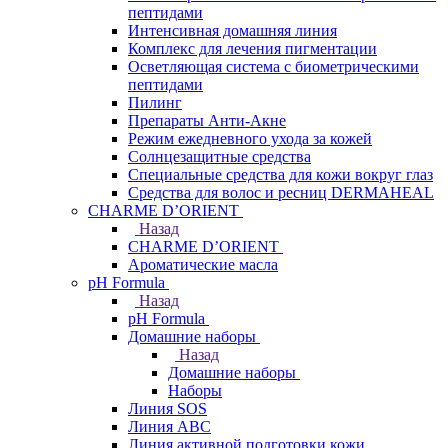
пептидами
Интенсивная домашняя линия
Комплекс для лечения пигментации
Осветляющая система с биометрическими
пептидами
Пилинг
Препараты Анти-Акне
Режим ежедневного ухода за кожей
Солнцезащитные средства
Специальные средства для кожи вокруг глаз
Средства для волос и ресниц DERMAHEAL
CHARME D’ORIENT
Назад
CHARME D’ORIENT
Ароматические масла
pH Formula
Назад
pH Formula
Домашние наборы
Назад
Домашние наборы
Наборы
Линия SOS
Линия АВС
Линия активной подготовки кожи