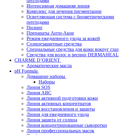
пептидами
Интенсивная домашняя линия
Комплекс для лечения пигментации
Осветляющая система с биометрическими
пептидами
Пилинг
Препараты Анти-Акне
Режим ежедневного ухода за кожей
Солнцезащитные средства
Специальные средства для кожи вокруг глаз
Средства для волос и ресниц DERMAHEAL
CHARME D’ORIENT
Ароматические масла
pH Formula
Домашние наборы
Наборы
Линия SOS
Линия АВС
Линия активной подготовки кожи
Линия активных концентратов
Линия восстановления и защиты
Линия для ежедневного ухода
Линия защита от солнца
Линия концентрированные сыворотки
Линия профессиональных масок