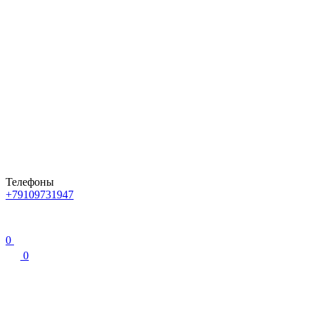
Телефоны
+79109731947
0
0