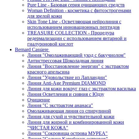
Pure Line - Базовая серия очищающих средств
Woman Definition - косметика с фитоэстрогенами
для зрелой кожи
Skin Tone Line - Осветляющая нейролиния с
использованием инновационных пептидов
TREASURE COLLECTION - Процедура
редермализации с использованием янтарной и
гиалуроновой кислот
Bernard Cassiere
Линия "Омолаживающий уход с бакучиолом"
Антистрессовая Шоколадная линия
Линия "Восстановление энергии" с экстрактом
красного апельсина
Линия "Удовольствие из Лапландии"
Линия Anti-Age Premium DIAMOND
Линия для кожи вокруг глаз с экстрактом василька
Линия Осветления и сияния с Юдзу
Очищение
Линия "С экстрактом ананаса"
Омолаживающая линия со спирулиной
Линия для сухой и чувствительной кожи
Линия для жирной и комбинированной кожи
"ЧИСТАЯ КОЖА"
Линия "Сокровища острова МУРЕА"
Линия "Солнце Карибских островов"