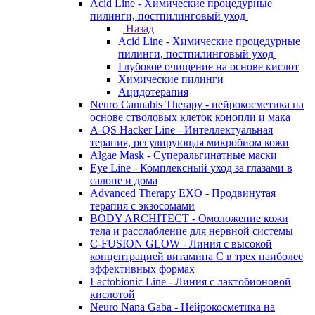
Acid Line - Химические процедурные
пилинги, постпилинговый уход
Назад
Acid Line - Химические процедурные
пилинги, постпилинговый уход
Глубокое очищение на основе кислот
Химические пилинги
Ацидотерапия
Neuro Cannabis Therapy - нейрокосметика на
основе стволовых клеток конопли и мака
A-QS Hacker Line - Интеллектуальная
терапия, регулирующая микробиом кожи
Algae Mask - Суперальгинатные маски
Eye Line - Комплексный уход за глазами в
салоне и дома
Advanced Therapy EXO - Продвинутая
терапия с экзосомами
BODY ARCHITECT - Омоложение кожи
тела и расслабление для нервной системы
C-FUSION GLOW - Линия с высокой
концентрацией витамина C в трех наиболее
эффективных формах
Lactobionic Line - Линия с лактобионовой
кислотой
Neuro Nana Gaba - Нейрокосметика на