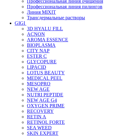
Профессиональная линия очищения
Профессиональная линия пилингов
Линия MIXIT
Трансдермальные растворы
GIGI
3D HYALU FILL
ACNON
AROMA ESSENCE
BIOPLASMA
CITY NAP
ESTER C
GLYCOPURE
LIPACID
LOTUS BEAUTY
MEDICAL PEEL
MESOPRO
NEW AGE
NUTRI PEPTIDE
NEW AGE G4
OXYGEN PRIME
RECOVERY
RETIN A
RETINOL FORTE
SEA WEED
SKIN EXPERT