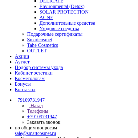
DELICATE
Environmental (Detox)
SOLAR PROTECTION
АCNE
Дополнительные средства
Уходовые средства
Подарочные сертификаты
Smartcosmet
Tahe Cosmetics
OUTLET
Акции
Аутлет
Подбор системы ухода
Кабинет эстетики
Косметологам
Бонусы
Контакты
+79109731947
Назад
Телефоны
+79109731947
Заказать звонок
по общим вопросам
sale@smartcosmet.ru