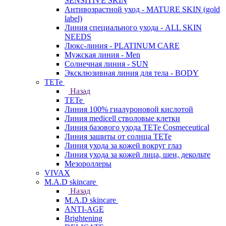
SENSITIVE SKIN
Антивозрастной уход - MATURE SKIN (gold
label)
Линия специального ухода - ALL SKIN
NEEDS
Люкс-линия - PLATINUM CARE
Мужская линия - Men
Солнечная линия - SUN
Эксклюзивная линия для тела - BODY
TETe
Назад
TETe
Линия 100% гиалуроновой кислотой
Линия medicell стволовые клетки
Линия базового ухода TETe Cosmeceutical
Линия защиты от солнца TETe
Линия ухода за кожей вокруг глаз
Линия ухода за кожей лица, шеи, декольте
Мезороллеры
VIVAX
M.A.D skincare
Назад
M.A.D skincare
ANTI-AGE
Brightening