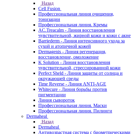
Назад
Cell Fusion
Профессиональная линия очищения,
тонизации
Профессиональная линия. Кремы
AC.Treacalm - Линия восстановления
чувствительной, жирной кожи и кожи с акне
Barriederm - Линия интенсивного ухода за
сухой и атопичной кожей
Dermagenis - Линия регенерация,
восстановление, омоложение
K Solution - Линия восстановления
чувствительной, стрессированной кожи
Perfect Sheld - Линия защиты от солнца и
окружающей среды
Time Reverse - Линия ANTI-AGE
Whitecure - Линия борьбы против
пигментации
Линия сывороток
Профессиональная линия. Маски
Профессиональная линия. Пилинги
Dermaheal
Назад
Dermaheal
Антивозрастная система с биометрическими