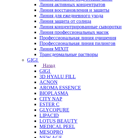
Линия активных концентратов
Линия восстановления и защиты
Линия для ежедневного ухода
Линия защита от солнца
Линия концентрированные сыворотки
Линия профессиональных масок
Профессиональная линия очищения
Профессиональная линия пилингов
Линия MIXIT
Трансдермальные растворы
GIGI
Назад
GIGI
3D HYALU FILL
ACNON
AROMA ESSENCE
BIOPLASMA
CITY NAP
ESTER C
GLYCOPURE
LIPACID
LOTUS BEAUTY
MEDICAL PEEL
MESOPRO
NEW AGE