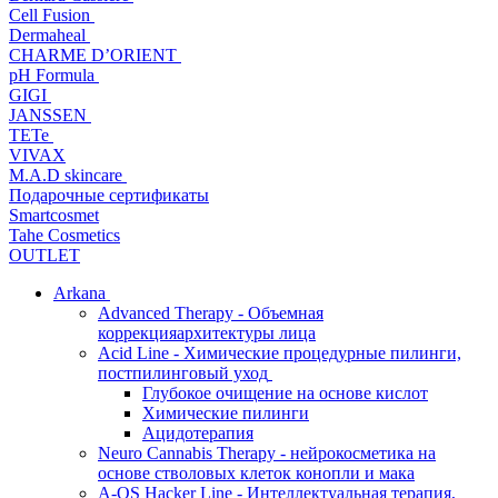
Cell Fusion
Dermaheal
CHARME D’ORIENT
pH Formula
GIGI
JANSSEN
TETe
VIVAX
M.A.D skincare
Подарочные сертификаты
Smartcosmet
Tahe Cosmetics
OUTLET
Arkana
Advanced Therapy - Объемная
коррекцияархитектуры лица
Acid Line - Химические процедурные пилинги,
постпилинговый уход
Глубокое очищение на основе кислот
Химические пилинги
Ацидотерапия
Neuro Cannabis Therapy - нейрокосметика на
основе стволовых клеток конопли и мака
A-QS Hacker Line - Интеллектуальная терапия,