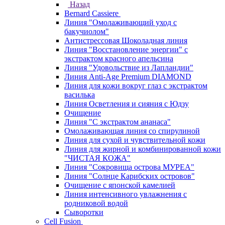
Назад
Bernard Cassiere
Линия "Омолаживающий уход с
бакучиолом"
Антистрессовая Шоколадная линия
Линия "Восстановление энергии" с
экстрактом красного апельсина
Линия "Удовольствие из Лапландии"
Линия Anti-Age Premium DIAMOND
Линия для кожи вокруг глаз с экстрактом
василька
Линия Осветления и сияния с Юдзу
Очищение
Линия "С экстрактом ананаса"
Омолаживающая линия со спирулиной
Линия для сухой и чувствительной кожи
Линия для жирной и комбинированной кожи
"ЧИСТАЯ КОЖА"
Линия "Сокровища острова МУРЕА"
Линия "Солнце Карибских островов"
Очищение с японской камелией
Линия интенсивного увлажнения с
родниковой водой
Сыворотки
Cell Fusion