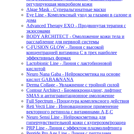
регулирующая микробиом кожи
Algae Mask - Суперальгинатные маски
Eye Line - Комплексный уход за глазами в салоне и
дома
Advanced Therapy EXO - Продвинутая терапия с
экзосомами
BODY ARCHITECT - Омоложение кожи тела и
расслабление для нервной системы
C-FUSION GLOW - Линия с высокой
концентрацией витамина C в трех наиболее
эффективных формах
Lactobionic Line - Линия с лактобионовой
кислотой
Neuro Nana Gaba - Нейрокосметика на основе
кислот GABA&NANA
Derma Collage - Увлажнение с тройной силой
Contour Architect - Биомикронидлинг, лифтинг
SMAS и антигравитационное омоложение
Full Spectrum - Процедура комплексного действия
Reti Vecti Line - Инновационное применение
векторного ретинола с витаминами A,Е,С
Neuro Sensi Line - Нейрокосметика для
гиперчувствительной кожи с куперозом/розацеа
PRP Line - Линия с эффектом плазмолифтинга
Peptide Pro Age Line - Линия с пептидами