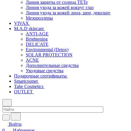
Линия защиты от солнца TETe
Линия ухода за кожей вокруг глаз
Линия ухода за кожей лица, шеи, декольте
Мезороллеры
VIVAX
M.A.D skincare
ANTI-AGE
Brightening
DELICATE
Environmental (Detox)
SOLAR PROTECTION
АCNE
Дополнительные средства
Уходовые средства
Подарочные сертификаты
Smartcosmet
Tahe Cosmetics
OUTLET
Войти
0
Избранное