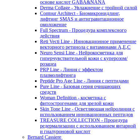
основе кислот GABA&NANA
Derma Collage - Увлажнение с тройной силой
Contour Architect - Биомикронидлинг,
лифтинг SMAS и антигравитационное
омоложение
Full Spectrum - Процедура комплексного
действия
Reti Vecti Line - Инновационное применение
векторного ретинола с витаминами A,Е,С
Neuro Sensi Line - Нейрокосметика для
гиперчувствительной кожи с куперозом/
розацеа
PRP Line - Линия с эффектом
плазмолифтинга
Peptide Pro Age Line - Линия с пептидами
Pure Line - Базовая серия очищающих
средств
Woman Definition - косметика с
фитоэстрогенами для зрелой кожи
Skin Tone Line - Осветляющая нейролиния с
использованием инновационных пептидов
TREASURE COLLECTION - Процедура
редермализации с использованием янтарной
и гиалуроновой кислот
Bernard Cassiere