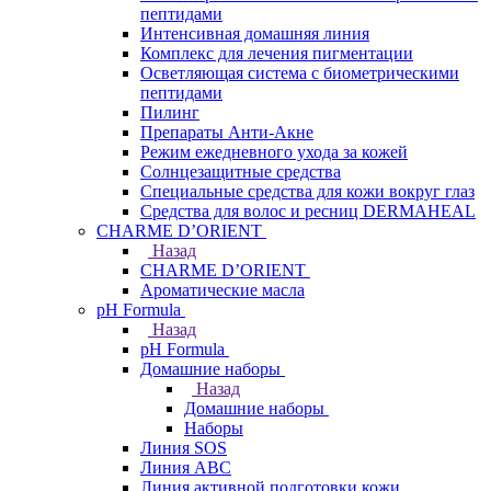
пептидами
Интенсивная домашняя линия
Комплекс для лечения пигментации
Осветляющая система с биометрическими
пептидами
Пилинг
Препараты Анти-Акне
Режим ежедневного ухода за кожей
Солнцезащитные средства
Специальные средства для кожи вокруг глаз
Средства для волос и ресниц DERMAHEAL
CHARME D’ORIENT
Назад
CHARME D’ORIENT
Ароматические масла
pH Formula
Назад
pH Formula
Домашние наборы
Назад
Домашние наборы
Наборы
Линия SOS
Линия АВС
Линия активной подготовки кожи