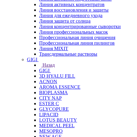
Линия активных концентратов
Линия восстановления и защиты
Линия для ежедневного ухода
Линия защита от солнца
Линия концентрированные сыворотки
Линия профессиональных масок
Профессиональная линия очищения
Профессиональная линия пилингов
Линия MIXIT
Трансдермальные растворы
GIGI
Назад
GIGI
3D HYALU FILL
ACNON
AROMA ESSENCE
BIOPLASMA
CITY NAP
ESTER C
GLYCOPURE
LIPACID
LOTUS BEAUTY
MEDICAL PEEL
MESOPRO
NEW AGE