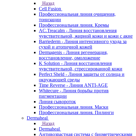
Назад
Cell Fusion
Профессиональная линия очищения,
тонизации
Профессиональная линия. Кремы
AC.Treacalm - Линия восстановления
чувствительной, жирной кожи и кожи с акне
Barriederm - Линия интенсивного ухода за
сухой и атопичной кожей
Dermagenis - Линия регенерация,
восстановление, омоложение
K Solution - Линия восстановления
чувствительной, стрессированной кожи
Perfect Sheld - Линия защиты от солнца и
окружающей среды
Time Reverse - Линия ANTI-AGE
Whitecure - Линия борьбы против
пигментации
Линия сывороток
Профессиональная линия. Маски
Профессиональная линия. Пилинги
Dermaheal
Назад
Dermaheal
Антивозрастная система с биометрическими