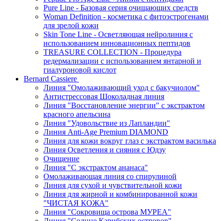
Pure Line - Базовая серия очищающих средств
Woman Definition - косметика с фитоэстрогенами
для зрелой кожи
Skin Tone Line - Осветляющая нейролиния с
использованием инновационных пептидов
TREASURE COLLECTION - Процедура
редермализации с использованием янтарной и
гиалуроновой кислот
Bernard Cassiere
Линия "Омолаживающий уход с бакучиолом"
Антистрессовая Шоколадная линия
Линия "Восстановление энергии" с экстрактом
красного апельсина
Линия "Удовольствие из Лапландии"
Линия Anti-Age Premium DIAMOND
Линия для кожи вокруг глаз с экстрактом василька
Линия Осветления и сияния с Юдзу
Очищение
Линия "С экстрактом ананаса"
Омолаживающая линия со спирулиной
Линия для сухой и чувствительной кожи
Линия для жирной и комбинированной кожи
"ЧИСТАЯ КОЖА"
Линия "Сокровища острова МУРЕА"
Линия "Солнце Карибских островов"