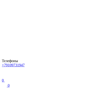
Телефоны
+79109731947
0
0