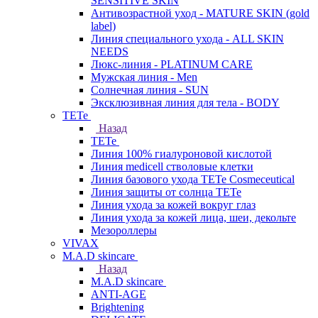
SENSITIVE SKIN
Антивозрастной уход - MATURE SKIN (gold
label)
Линия специального ухода - ALL SKIN
NEEDS
Люкс-линия - PLATINUM CARE
Мужская линия - Men
Солнечная линия - SUN
Эксклюзивная линия для тела - BODY
TETe
Назад
TETe
Линия 100% гиалуроновой кислотой
Линия medicell стволовые клетки
Линия базового ухода TETe Cosmeceutical
Линия защиты от солнца TETe
Линия ухода за кожей вокруг глаз
Линия ухода за кожей лица, шеи, декольте
Мезороллеры
VIVAX
M.A.D skincare
Назад
M.A.D skincare
ANTI-AGE
Brightening