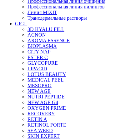
Профессиональная линия очищения
Профессиональная линия пилингов
Линия MIXIT
Трансдермальные растворы
GIGI
3D HYALU FILL
ACNON
AROMA ESSENCE
BIOPLASMA
CITY NAP
ESTER C
GLYCOPURE
LIPACID
LOTUS BEAUTY
MEDICAL PEEL
MESOPRO
NEW AGE
NUTRI PEPTIDE
NEW AGE G4
OXYGEN PRIME
RECOVERY
RETIN A
RETINOL FORTE
SEA WEED
SKIN EXPERT