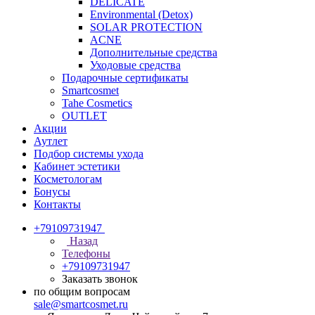
DELICATE
Environmental (Detox)
SOLAR PROTECTION
АCNE
Дополнительные средства
Уходовые средства
Подарочные сертификаты
Smartcosmet
Tahe Cosmetics
OUTLET
Акции
Аутлет
Подбор системы ухода
Кабинет эстетики
Косметологам
Бонусы
Контакты
+79109731947
Назад
Телефоны
+79109731947
Заказать звонок
по общим вопросам
sale@smartcosmet.ru