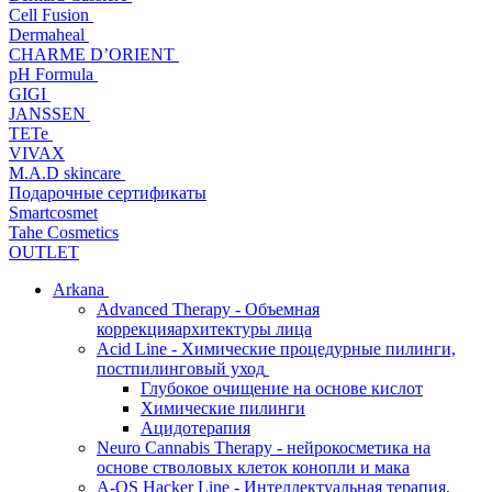
Cell Fusion
Dermaheal
CHARME D’ORIENT
pH Formula
GIGI
JANSSEN
TETe
VIVAX
M.A.D skincare
Подарочные сертификаты
Smartcosmet
Tahe Cosmetics
OUTLET
Arkana
Advanced Therapy - Объемная
коррекцияархитектуры лица
Acid Line - Химические процедурные пилинги,
постпилинговый уход
Глубокое очищение на основе кислот
Химические пилинги
Ацидотерапия
Neuro Cannabis Therapy - нейрокосметика на
основе стволовых клеток конопли и мака
A-QS Hacker Line - Интеллектуальная терапия,