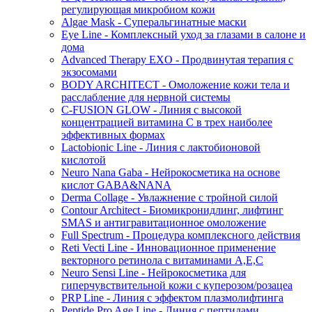
регулирующая микробиом кожи
Algae Mask - Суперальгинатные маски
Eye Line - Комплексный уход за глазами в салоне и
дома
Advanced Therapy EXO - Продвинутая терапия с
экзосомами
BODY ARCHITECT - Омоложение кожи тела и
расслабление для нервной системы
C-FUSION GLOW - Линия с высокой
концентрацией витамина C в трех наиболее
эффективных формах
Lactobionic Line - Линия с лактобионовой
кислотой
Neuro Nana Gaba - Нейрокосметика на основе
кислот GABA&NANA
Derma Collage - Увлажнение с тройной силой
Contour Architect - Биомикронидлинг, лифтинг
SMAS и антигравитационное омоложение
Full Spectrum - Процедура комплексного действия
Reti Vecti Line - Инновационное применение
векторного ретинола с витаминами A,Е,С
Neuro Sensi Line - Нейрокосметика для
гиперчувствительной кожи с куперозом/розацеа
PRP Line - Линия с эффектом плазмолифтинга
Peptide Pro Age Line - Линия с пептидами