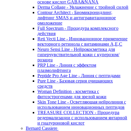
основе кислот GABA&NANA
Derma Collage - Увлажнение с тройной силой
Contour Architect - Биомикронидлинг,
лифтинг SMAS и антигравитационное
омоложение
Full Spectrum - Процедура комплексного
действия
Reti Vecti Line - Инновационное применение
векторного ретинола с витаминами A,Е,С
Neuro Sensi Line - Нейрокосметика для
гиперчувствительной кожи с куперозом/
розацеа
PRP Line - Линия с эффектом
плазмолифтинга
Peptide Pro Age Line - Линия с пептидами
Pure Line - Базовая серия очищающих
средств
Woman Definition - косметика с
фитоэстрогенами для зрелой кожи
Skin Tone Line - Осветляющая нейролиния с
использованием инновационных пептидов
TREASURE COLLECTION - Процедура
редермализации с использованием янтарной
и гиалуроновой кислот
Bernard Cassiere