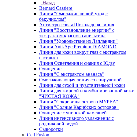
Назад
Bernard Cassiere
Линия "Омолаживающий уход с
бакучиолом"
Антистрессовая Шоколадная линия
Линия "Восстановление энергии" с
экстрактом красного апельсина
Линия "Удовольствие из Лапландии"
Линия Anti-Age Premium DIAMOND
Линия для кожи вокруг глаз с экстрактом
василька
Линия Осветления и сияния с Юдзу
Очищение
Линия "С экстрактом ананаса"
Омолаживающая линия со спирулиной
Линия для сухой и чувствительной кожи
Линия для жирной и комбинированной кожи
"ЧИСТАЯ КОЖА"
Линия "Сокровища острова МУРЕА"
Линия "Солнце Карибских островов"
Очищение с японской камелией
Линия интенсивного увлажнения с
родниковой водой
Сыворотки
Cell Fusion