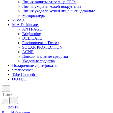
Линия защиты от солнца TETe
Линия ухода за кожей вокруг глаз
Линия ухода за кожей лица, шеи, декольте
Мезороллеры
VIVAX
M.A.D skincare
ANTI-AGE
Brightening
DELICATE
Environmental (Detox)
SOLAR PROTECTION
АCNE
Дополнительные средства
Уходовые средства
Подарочные сертификаты
Smartcosmet
Tahe Cosmetics
OUTLET
Войти
0
Избранное