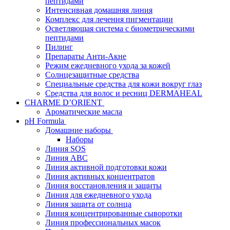
пептидами
Интенсивная домашняя линия
Комплекс для лечения пигментации
Осветляющая система с биометрическими
пептидами
Пилинг
Препараты Анти-Акне
Режим ежедневного ухода за кожей
Солнцезащитные средства
Специальные средства для кожи вокруг глаз
Средства для волос и ресниц DERMAHEAL
CHARME D’ORIENT
Ароматические масла
pH Formula
Домашние наборы
Наборы
Линия SOS
Линия АВС
Линия активной подготовки кожи
Линия активных концентратов
Линия восстановления и защиты
Линия для ежедневного ухода
Линия защита от солнца
Линия концентрированные сыворотки
Линия профессиональных масок