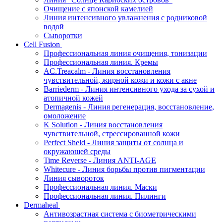
Очищение с японской камелией
Линия интенсивного увлажнения с родниковой
водой
Сыворотки
Cell Fusion
Профессиональная линия очищения, тонизации
Профессиональная линия. Кремы
AC.Treacalm - Линия восстановления
чувствительной, жирной кожи и кожи с акне
Barriederm - Линия интенсивного ухода за сухой и
атопичной кожей
Dermagenis - Линия регенерация, восстановление,
омоложение
K Solution - Линия восстановления
чувствительной, стрессированной кожи
Perfect Sheld - Линия защиты от солнца и
окружающей среды
Time Reverse - Линия ANTI-AGE
Whitecure - Линия борьбы против пигментации
Линия сывороток
Профессиональная линия. Маски
Профессиональная линия. Пилинги
Dermaheal
Антивозрастная система с биометрическими