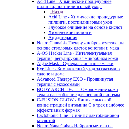
Acid Line - Химические процедурные
пилинги, постпилинговый уход
Назад
Acid Line - Химические процедурные
пилинги, постпилинговый уход
Глубокое очищение на основе кислот
Химические пилинги
Ацидотерапия
Neuro Cannabis Therapy - нейрокосметика на
основе стволовых клеток конопли и мака
A-QS Hacker Line - Интеллектуальная
терапия, регулирующая микробиом кожи
Algae Mask - Суперальгинатные маски
Eye Line - Комплексный уход за глазами в
салоне и дома
Advanced Therapy EXO - Продвинутая
терапия с экзосомами
BODY ARCHITECT - Омоложение кожи
тела и расслабление для нервной системы
C-FUSION GLOW - Линия с высокой
концентрацией витамина C в трех наиболее
эффективных формах
Lactobionic Line - Линия с лактобионовой
кислотой
Neuro Nana Gaba - Нейрокосметика на