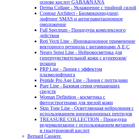
основе кислот GABA&NANA
Derma Collage - Увлажнение с тройной силой
Contour Architect - Биомикронидлинг,
лифтинг SMAS и антигравитационное
омоложение
Full Spectrum - Процедура комплексного
действия
Reti Vecti Line - Инновационное применение
векторного ретинола с витаминами A,Е,С
Neuro Sensi Line - Нейрокосметика для
гиперчувствительной кожи с куперозом/
розацеа
PRP Line - Линия с эффектом
плазмолифтинга
Peptide Pro Age Line - Линия с пептидами
Pure Line - Базовая серия очищающих
средств
Woman Definition - косметика с
фитоэстрогенами для зрелой кожи
Skin Tone Line - Осветляющая нейролиния с
использованием инновационных пептидов
TREASURE COLLECTION - Процедура
редермализации с использованием янтарной
и гиалуроновой кислот
Bernard Cassiere