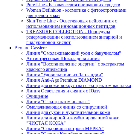
Pure Line - Базовая серия очищающих средств
Woman Definition - косметика с фитоэстрогенами
для зрелой кожи
Skin Tone Line - Осветляющая нейролиния с
использованием инновационных пептидов
TREASURE COLLECTION - Процедура
редермализации с использованием янтарной и
гиалуроновой кислот
Bernard Cassiere
Линия "Омолаживающий уход с бакучиолом"
Антистрессовая Шоколадная линия
Линия "Восстановление энергии" с экстрактом
красного апельсина
Линия "Удовольствие из Лапландии"
Линия Anti-Age Premium DIAMOND
Линия для кожи вокруг глаз с экстрактом василька
Линия Осветления и сияния с Юдзу
Очищение
Линия "С экстрактом ананаса"
Омолаживающая линия со спирулиной
Линия для сухой и чувствительной кожи
Линия для жирной и комбинированной кожи
"ЧИСТАЯ КОЖА"
Линия "Сокровища острова МУРЕА"
Линия "Солнце Карибских островов"