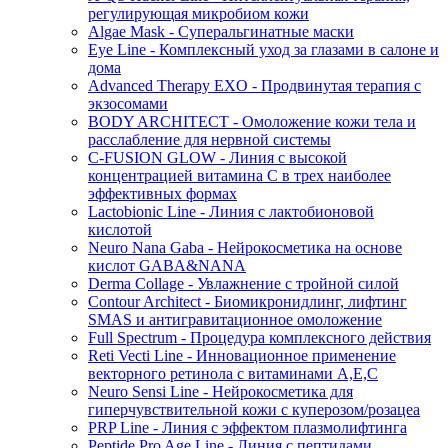
регулирующая микробиом кожи
Algae Mask - Суперальгинатные маски
Eye Line - Комплексный уход за глазами в салоне и
дома
Advanced Therapy EXO - Продвинутая терапия с
экзосомами
BODY ARCHITECT - Омоложение кожи тела и
расслабление для нервной системы
C-FUSION GLOW - Линия с высокой
концентрацией витамина C в трех наиболее
эффективных формах
Lactobionic Line - Линия с лактобионовой
кислотой
Neuro Nana Gaba - Нейрокосметика на основе
кислот GABA&NANA
Derma Collage - Увлажнение с тройной силой
Contour Architect - Биомикронидлинг, лифтинг
SMAS и антигравитационное омоложение
Full Spectrum - Процедура комплексного действия
Reti Vecti Line - Инновационное применение
векторного ретинола с витаминами A,Е,С
Neuro Sensi Line - Нейрокосметика для
гиперчувствительной кожи с куперозом/розацеа
PRP Line - Линия с эффектом плазмолифтинга
Peptide Pro Age Line - Линия с пептидами