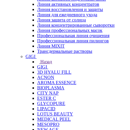
Линия активных концентратов
Линия восстановления и защиты
Линия для ежедневного ухода
Линия защита от солнца
Линия концентрированные сыворотки
Линия профессиональных масок
Профессиональная линия очищения
Профессиональная линия пилингов
Линия MIXIT
Трансдермальные растворы
GIGI
Назад
GIGI
3D HYALU FILL
ACNON
AROMA ESSENCE
BIOPLASMA
CITY NAP
ESTER C
GLYCOPURE
LIPACID
LOTUS BEAUTY
MEDICAL PEEL
MESOPRO
NEW AGE