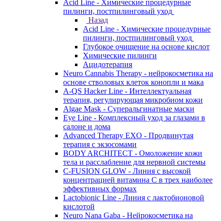
Acid Line - Химические процедурные
пилинги, постпилинговый уход
Назад
Acid Line - Химические процедурные
пилинги, постпилинговый уход
Глубокое очищение на основе кислот
Химические пилинги
Ацидотерапия
Neuro Cannabis Therapy - нейрокосметика на
основе стволовых клеток конопли и мака
A-QS Hacker Line - Интеллектуальная
терапия, регулирующая микробиом кожи
Algae Mask - Суперальгинатные маски
Eye Line - Комплексный уход за глазами в
салоне и дома
Advanced Therapy EXO - Продвинутая
терапия с экзосомами
BODY ARCHITECT - Омоложение кожи
тела и расслабление для нервной системы
C-FUSION GLOW - Линия с высокой
концентрацией витамина C в трех наиболее
эффективных формах
Lactobionic Line - Линия с лактобионовой
кислотой
Neuro Nana Gaba - Нейрокосметика на