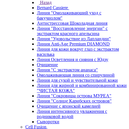
Назад
Bernard Cassiere
Линия "Омолаживающий уход с
бакучиолом"
Антистрессовая Шоколадная линия
Линия "Восстановление энергии" с
экстрактом красного апельсина
Линия "Удовольствие из Лапландии"
Линия Anti-Age Premium DIAMOND
Линия для кожи вокруг глаз с экстрактом
василька
Линия Осветления и сияния с Юдзу
Очищение
Линия "С экстрактом ананаса"
Омолаживающая линия со спирулиной
Линия для сухой и чувствительной кожи
Линия для жирной и комбинированной кожи
"ЧИСТАЯ КОЖА"
Линия "Сокровища острова МУРЕА"
Линия "Солнце Карибских островов"
Очищение с японской камелией
Линия интенсивного увлажнения с
родниковой водой
Сыворотки
Cell Fusion