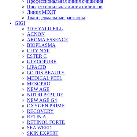
Профессиональная линия очищения
Профессиональная линия пилингов
Линия MIXIT
Трансдермальные растворы
GIGI
3D HYALU FILL
ACNON
AROMA ESSENCE
BIOPLASMA
CITY NAP
ESTER C
GLYCOPURE
LIPACID
LOTUS BEAUTY
MEDICAL PEEL
MESOPRO
NEW AGE
NUTRI PEPTIDE
NEW AGE G4
OXYGEN PRIME
RECOVERY
RETIN A
RETINOL FORTE
SEA WEED
SKIN EXPERT