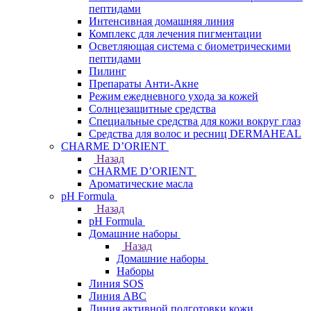
пептидами
Интенсивная домашняя линия
Комплекс для лечения пигментации
Осветляющая система с биометрическими
пептидами
Пилинг
Препараты Анти-Акне
Режим ежедневного ухода за кожей
Солнцезащитные средства
Специальные средства для кожи вокруг глаз
Средства для волос и ресниц DERMAHEAL
CHARME D’ORIENT
Назад
CHARME D’ORIENT
Ароматические масла
pH Formula
Назад
pH Formula
Домашние наборы
Назад
Домашние наборы
Наборы
Линия SOS
Линия АВС
Линия активной подготовки кожи