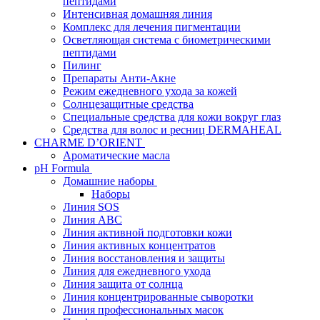
пептидами
Интенсивная домашняя линия
Комплекс для лечения пигментации
Осветляющая система с биометрическими
пептидами
Пилинг
Препараты Анти-Акне
Режим ежедневного ухода за кожей
Солнцезащитные средства
Специальные средства для кожи вокруг глаз
Средства для волос и ресниц DERMAHEAL
CHARME D’ORIENT
Ароматические масла
pH Formula
Домашние наборы
Наборы
Линия SOS
Линия АВС
Линия активной подготовки кожи
Линия активных концентратов
Линия восстановления и защиты
Линия для ежедневного ухода
Линия защита от солнца
Линия концентрированные сыворотки
Линия профессиональных масок