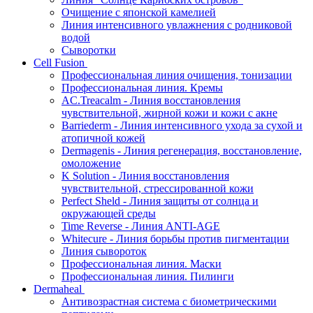
Очищение с японской камелией
Линия интенсивного увлажнения с родниковой
водой
Сыворотки
Cell Fusion
Профессиональная линия очищения, тонизации
Профессиональная линия. Кремы
AC.Treacalm - Линия восстановления
чувствительной, жирной кожи и кожи с акне
Barriederm - Линия интенсивного ухода за сухой и
атопичной кожей
Dermagenis - Линия регенерация, восстановление,
омоложение
K Solution - Линия восстановления
чувствительной, стрессированной кожи
Perfect Sheld - Линия защиты от солнца и
окружающей среды
Time Reverse - Линия ANTI-AGE
Whitecure - Линия борьбы против пигментации
Линия сывороток
Профессиональная линия. Маски
Профессиональная линия. Пилинги
Dermaheal
Антивозрастная система с биометрическими