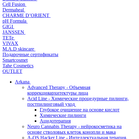
Cell Fusion
Dermaheal
CHARME D’ORIENT
pH Formula
GIGI
JANSSEN
TETe
VIVAX
M.A.D skincare
Подарочные сертификаты
Smartcosmet
Tahe Cosmetics
OUTLET
Arkana
Advanced Therapy - Объемная
коррекцияархитектуры лица
Acid Line - Химические процедурные пилинги,
постпилинговый уход
Глубокое очищение на основе кислот
Химические пилинги
Ацидотерапия
Neuro Cannabis Therapy - нейрокосметика на
основе стволовых клеток конопли и мака
A-QS Hacker Line - Интеллектуальная терапия,