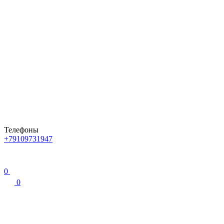
Телефоны
+79109731947
0
0