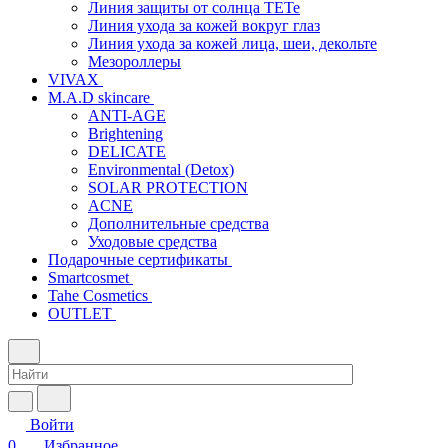
Линия защиты от солнца TETe
Линия ухода за кожей вокруг глаз
Линия ухода за кожей лица, шеи, декольте
Мезороллеры
VIVAX
M.A.D skincare
ANTI-AGE
Brightening
DELICATE
Environmental (Detox)
SOLAR PROTECTION
АCNE
Дополнительные средства
Уходовые средства
Подарочные сертификаты
Smartcosmet
Tahe Cosmetics
OUTLET
Войти
0
Избранное