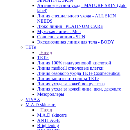
SENSITIVE SKIN
Антивозрастной уход - MATURE SKIN (gold
label)
Линия специального ухода - ALL SKIN
NEEDS
Люкс-линия - PLATINUM CARE
Мужская линия - Men
Солнечная линия - SUN
Эксклюзивная линия для тела - BODY
TETe
Назад
TETe
Линия 100% гиалуроновой кислотой
Линия medicell стволовые клетки
Линия базового ухода TETe Cosmeceutical
Линия защиты от солнца TETe
Линия ухода за кожей вокруг глаз
Линия ухода за кожей лица, шеи, декольте
Мезороллеры
VIVAX
M.A.D skincare
Назад
M.A.D skincare
ANTI-AGE
Brightening