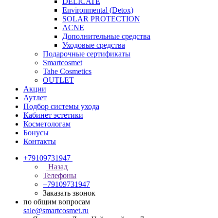
DELICATE
Environmental (Detox)
SOLAR PROTECTION
АCNE
Дополнительные средства
Уходовые средства
Подарочные сертификаты
Smartcosmet
Tahe Cosmetics
OUTLET
Акции
Аутлет
Подбор системы ухода
Кабинет эстетики
Косметологам
Бонусы
Контакты
+79109731947
Назад
Телефоны
+79109731947
Заказать звонок
по общим вопросам
sale@smartcosmet.ru