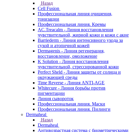
Назад
Cell Fusion
Профессиональная линия очищения,
тонизации
Профессиональная линия. Кремы
AC.Treacalm - Линия восстановления
чувствительной, жирной кожи и кожи с акне
Barriederm - Линия интенсивного ухода за
сухой и атопичной кожей
Dermagenis - Линия регенерация,
восстановление, омоложение
K Solution - Линия восстановления
чувствительной, стрессированной кожи
Perfect Sheld - Линия защиты от солнца и
окружающей среды
Time Reverse - Линия ANTI-AGE
Whitecure - Линия борьбы против
пигментации
Линия сывороток
Профессиональная линия. Маски
Профессиональная линия. Пилинги
Dermaheal
Назад
Dermaheal
Антивозрастная система с биометрическими