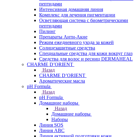
пептидами
Интенсивная домашняя линия
Комплекс для лечения пигментации
Осветляющая система с биометрическими
пептидами
Пилинг
Препараты Анти-Акне
Режим ежедневного ухода за кожей
Солнцезащитные средства
Специальные средства для кожи вокруг глаз
Средства для волос и ресниц DERMAHEAL
CHARME D’ORIENT
Назад
CHARME D’ORIENT
Ароматические масла
pH Formula
Назад
pH Formula
Домашние наборы
Назад
Домашние наборы
Наборы
Линия SOS
Линия АВС
Линия активной подготовки кожи