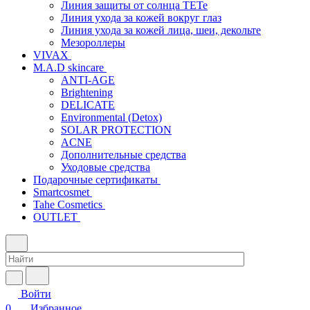
Линия защиты от солнца TETe
Линия ухода за кожей вокруг глаз
Линия ухода за кожей лица, шеи, декольте
Мезороллеры
VIVAX
M.A.D skincare
ANTI-AGE
Brightening
DELICATE
Environmental (Detox)
SOLAR PROTECTION
АCNE
Дополнительные средства
Уходовые средства
Подарочные сертификаты
Smartcosmet
Tahe Cosmetics
OUTLET
Войти
0
Избранное