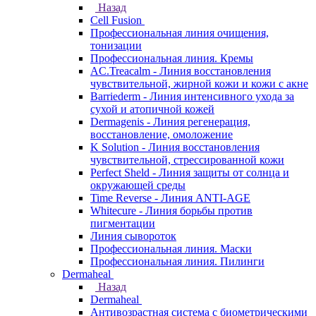
Назад
Cell Fusion
Профессиональная линия очищения,
тонизации
Профессиональная линия. Кремы
AC.Treacalm - Линия восстановления
чувствительной, жирной кожи и кожи с акне
Barriederm - Линия интенсивного ухода за
сухой и атопичной кожей
Dermagenis - Линия регенерация,
восстановление, омоложение
K Solution - Линия восстановления
чувствительной, стрессированной кожи
Perfect Sheld - Линия защиты от солнца и
окружающей среды
Time Reverse - Линия ANTI-AGE
Whitecure - Линия борьбы против
пигментации
Линия сывороток
Профессиональная линия. Маски
Профессиональная линия. Пилинги
Dermaheal
Назад
Dermaheal
Антивозрастная система с биометрическими