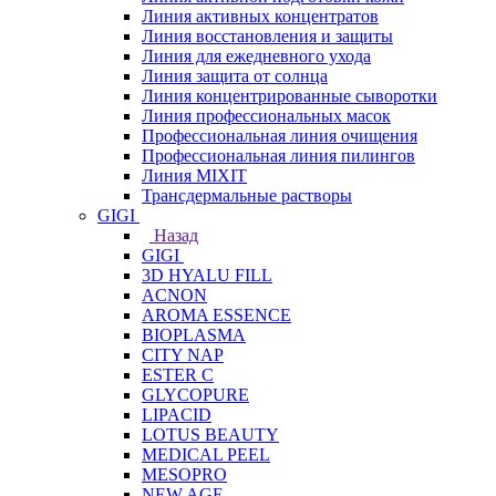
Линия активных концентратов
Линия восстановления и защиты
Линия для ежедневного ухода
Линия защита от солнца
Линия концентрированные сыворотки
Линия профессиональных масок
Профессиональная линия очищения
Профессиональная линия пилингов
Линия MIXIT
Трансдермальные растворы
GIGI
Назад
GIGI
3D HYALU FILL
ACNON
AROMA ESSENCE
BIOPLASMA
CITY NAP
ESTER C
GLYCOPURE
LIPACID
LOTUS BEAUTY
MEDICAL PEEL
MESOPRO
NEW AGE