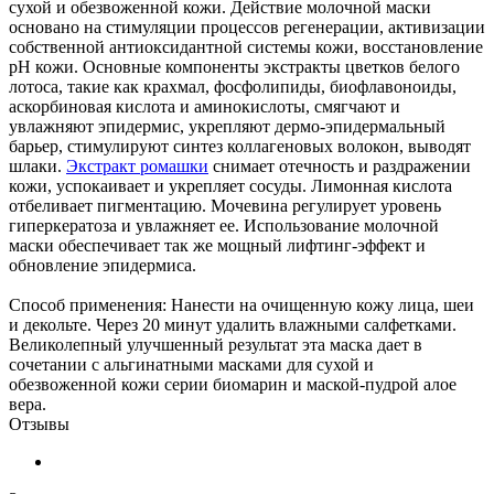
сухой и обезвоженной кожи. Действие молочной маски
основано на стимуляции процессов регенерации, активизации
собственной антиоксидантной системы кожи, восстановление
рН кожи. Основные компоненты экстракты цветков белого
лотоса, такие как крахмал, фосфолипиды, биофлавоноиды,
аскорбиновая кислота и аминокислоты, смягчают и
увлажняют эпидермис, укрепляют дермо-эпидермальный
барьер, стимулируют синтез коллагеновых волокон, выводят
шлаки.
Экстракт ромашки
снимает отечность и раздражении
кожи, успокаивает и укрепляет сосуды. Лимонная кислота
отбеливает пигментацию. Мочевина регулирует уровень
гиперкератоза и увлажняет ее. Использование молочной
маски обеспечивает так же мощный лифтинг-эффект и
обновление эпидермиса.
Способ применения: Нанести на очищенную кожу лица, шеи
и декольте. Через 20 минут удалить влажными салфетками.
Великолепный улучшенный результат эта маска дает в
сочетании с альгинатными масками для сухой и
обезвоженной кожи серии биомарин и маской-пудрой алое
вера.
Отзывы