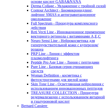
основе кислот GABA&NANA
Derma Collage - Увлажнение с тройной силой
Contour Architect - Биомикронидлинг,
лифтинг SMAS и антигравитационное
омоложение
Full Spectrum - Процедура комплексного
действия
Reti Vecti Line - Инновационное применение
векторного ретинола с витаминами A,Е,С
Neuro Sensi Line - Нейрокосметика для
гиперчувствительной кожи с куперозом/
розацеа
PRP Line - Линия с эффектом
плазмолифтинга
Peptide Pro Age Line - Линия с пептидами
Pure Line - Базовая серия очищающих
средств
Woman Definition - косметика с
фитоэстрогенами для зрелой кожи
Skin Tone Line - Осветляющая нейролиния с
использованием инновационных пептидов
TREASURE COLLECTION - Процедура
редермализации с использованием янтарной
и гиалуроновой кислот
Bernard Cassiere