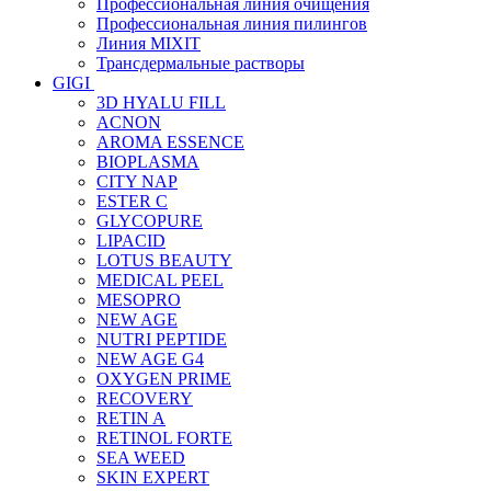
Профессиональная линия очищения
Профессиональная линия пилингов
Линия MIXIT
Трансдермальные растворы
GIGI
3D HYALU FILL
ACNON
AROMA ESSENCE
BIOPLASMA
CITY NAP
ESTER C
GLYCOPURE
LIPACID
LOTUS BEAUTY
MEDICAL PEEL
MESOPRO
NEW AGE
NUTRI PEPTIDE
NEW AGE G4
OXYGEN PRIME
RECOVERY
RETIN A
RETINOL FORTE
SEA WEED
SKIN EXPERT