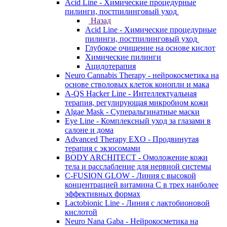
Acid Line - Химические процедурные
пилинги, постпилинговый уход
Назад
Acid Line - Химические процедурные
пилинги, постпилинговый уход
Глубокое очищение на основе кислот
Химические пилинги
Ацидотерапия
Neuro Cannabis Therapy - нейрокосметика на
основе стволовых клеток конопли и мака
A-QS Hacker Line - Интеллектуальная
терапия, регулирующая микробиом кожи
Algae Mask - Суперальгинатные маски
Eye Line - Комплексный уход за глазами в
салоне и дома
Advanced Therapy EXO - Продвинутая
терапия с экзосомами
BODY ARCHITECT - Омоложение кожи
тела и расслабление для нервной системы
C-FUSION GLOW - Линия с высокой
концентрацией витамина C в трех наиболее
эффективных формах
Lactobionic Line - Линия с лактобионовой
кислотой
Neuro Nana Gaba - Нейрокосметика на