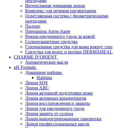
пептидами
Интенсивная домашняя линия
Комплекс для лечения пигментации
Осветляющая система с биометрическими
пептидами
Пилинг
Препараты Анти-Акне
Режим ежедневного ухода за кожей
Солнцезащитные средства
Специальные средства для кожи вокруг глаз
Средства для волос и ресниц DERMAHEAL
CHARME D’ORIENT
Ароматические масла
pH Formula
Домашние наборы
Наборы
Линия SOS
Линия АВС
Линия активной подготовки кожи
Линия активных концентратов
Линия восстановления и защиты
Линия для ежедневного ухода
Линия защита от солнца
Линия концентрированные сыворотки
Линия профессиональных масок