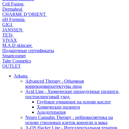
Cell Fusion
Dermaheal
CHARME D’ORIENT
pH Formula
GIGI
JANSSEN
TETe
VIVAX
M.A.D skincare
Подарочные сертификаты
Smartcosmet
Tahe Cosmetics
OUTLET
Arkana
Advanced Therapy - Объемная
коррекцияархитектуры лица
Acid Line - Химические процедурные пилинги,
постпилинговый уход
Глубокое очищение на основе кислот
Химические пилинги
Ацидотерапия
Neuro Cannabis Therapy - нейрокосметика на
основе стволовых клеток конопли и мака
A-QS Hacker Line - Интеллектуальная терапия,