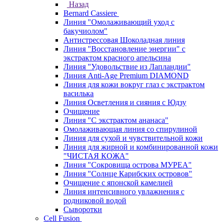
Назад
Bernard Cassiere
Линия "Омолаживающий уход с
бакучиолом"
Антистрессовая Шоколадная линия
Линия "Восстановление энергии" с
экстрактом красного апельсина
Линия "Удовольствие из Лапландии"
Линия Anti-Age Premium DIAMOND
Линия для кожи вокруг глаз с экстрактом
василька
Линия Осветления и сияния с Юдзу
Очищение
Линия "С экстрактом ананаса"
Омолаживающая линия со спирулиной
Линия для сухой и чувствительной кожи
Линия для жирной и комбинированной кожи
"ЧИСТАЯ КОЖА"
Линия "Сокровища острова МУРЕА"
Линия "Солнце Карибских островов"
Очищение с японской камелией
Линия интенсивного увлажнения с
родниковой водой
Сыворотки
Cell Fusion