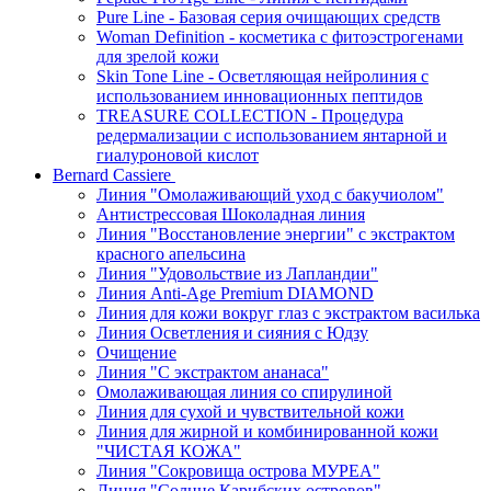
Pure Line - Базовая серия очищающих средств
Woman Definition - косметика с фитоэстрогенами
для зрелой кожи
Skin Tone Line - Осветляющая нейролиния с
использованием инновационных пептидов
TREASURE COLLECTION - Процедура
редермализации с использованием янтарной и
гиалуроновой кислот
Bernard Cassiere
Линия "Омолаживающий уход с бакучиолом"
Антистрессовая Шоколадная линия
Линия "Восстановление энергии" с экстрактом
красного апельсина
Линия "Удовольствие из Лапландии"
Линия Anti-Age Premium DIAMOND
Линия для кожи вокруг глаз с экстрактом василька
Линия Осветления и сияния с Юдзу
Очищение
Линия "С экстрактом ананаса"
Омолаживающая линия со спирулиной
Линия для сухой и чувствительной кожи
Линия для жирной и комбинированной кожи
"ЧИСТАЯ КОЖА"
Линия "Сокровища острова МУРЕА"
Линия "Солнце Карибских островов"