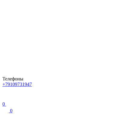
Телефоны
+79109731947
0
0