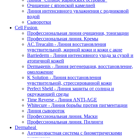
Очищение с японской камелией
Линия интенсивного увлажнения с родниковой
водой
Сыворотки
Cell Fusion
Профессиональная линия очищения, тонизации
Профессиональная линия. Кремы
AC.Treacalm - Линия восстановления
чувствительной, жирной кожи и кожи с акне
Barriederm - Линия интенсивного ухода за сухой и
атопичной кожей
Dermagenis - Линия регенерация, восстановление,
омоложение
K Solution - Линия восстановления
чувствительной, стрессированной кожи
Perfect Sheld - Линия защиты от солнца и
окружающей среды
Time Reverse - Линия ANTI-AGE
Whitecure - Линия борьбы против пигментации
Линия сывороток
Профессиональная линия. Маски
Профессиональная линия. Пилинги
Dermaheal
Антивозрастная система с биометрическими