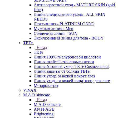
SENSITIVE SKIN
Антивозрастной уход - MATURE SKIN (gold
label)
Линия специального ухода - ALL SKIN
NEEDS
Люкс-линия - PLATINUM CARE
Мужская линия - Men
Солнечная линия - SUN
Эксклюзивная линия для тела - BODY
TETe
Назад
TETe
Линия 100% гиалуроновой кислотой
Линия medicell стволовые клетки
Линия базового ухода TETe Cosmeceutical
Линия защиты от солнца TETe
Линия ухода за кожей вокруг глаз
Линия ухода за кожей лица, шеи, декольте
Мезороллеры
VIVAX
M.A.D skincare
Назад
M.A.D skincare
ANTI-AGE
Brightening