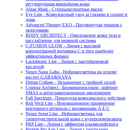
регулирующая микробиом кожи
Algae Mask - Суперальгинатные маски
Eye Line - Комплексный уход за глазами в салоне и
дома
Advanced Therapy EXO - Продвинутая терапия с
экзосомами
BODY ARCHITECT - Омоложение кожи тела и
расслабление для нервной системы
C-FUSION GLOW - Линия с высокой
концентрацией витамина C в трех наиболее
эффективных формах
Lactobionic Line - Линия с лактобионовой
кислотой
Neuro Nana Gaba - Нейрокосметика на основе
кислот GABA&NANA
Derma Collage - Увлажнение с тройной силой
Contour Architect - Биомикронидлинг, лифтинг
SMAS и антигравитационное омоложение
Full Spectrum - Процедура комплексного действия
Reti Vecti Line - Инновационное применение
векторного ретинола с витаминами A,Е,С
Neuro Sensi Line - Нейрокосметика для
гиперчувствительной кожи с куперозом/розацеа
PRP Line - Линия с эффектом плазмолифтинга
Peptide Pro Age Line - Линия с пептидами