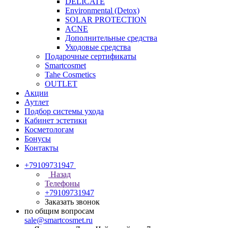
DELICATE
Environmental (Detox)
SOLAR PROTECTION
АCNE
Дополнительные средства
Уходовые средства
Подарочные сертификаты
Smartcosmet
Tahe Cosmetics
OUTLET
Акции
Аутлет
Подбор системы ухода
Кабинет эстетики
Косметологам
Бонусы
Контакты
+79109731947
Назад
Телефоны
+79109731947
Заказать звонок
по общим вопросам
sale@smartcosmet.ru