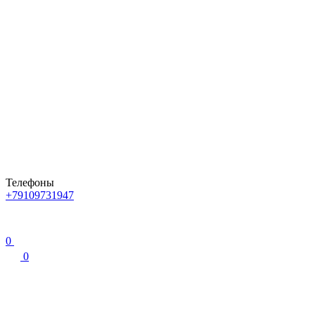
Телефоны
+79109731947
0
0