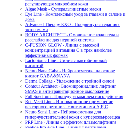
регулирующая микробиом кожи
Algae Mask - Суперальгинатные маски
Eye Line - Комплексный уход за глазами в салоне и
дома
Advanced Therapy EXO - Продвинутая терапия с
экзосомами
BODY ARCHITECT - Омоложение кожи тела и
расслабление для нервной системы
C-FUSION GLOW - Линия с высокой
концентрацией витамина C в трех наиболее
эффективных формах
Lactobionic Line - Линия с лактобионовой
кислотой
Neuro Nana Gaba - Нейрокосметика на основе
кислот GABA&NANA
Derma Collage - Увлажнение с тройной силой
Contour Architect - Биомикронидлинг, лифтинг
SMAS и антигравитационное омоложение
Full Spectrum - Процедура комплексного действия
Reti Vecti Line - Инновационное применение
векторного ретинола с витаминами A,Е,С
Neuro Sensi Line - Нейрокосметика для
гиперчувствительной кожи с куперозом/розацеа
PRP Line - Линия с эффектом плазмолифтинга
Peptide Pro Age Line - Линия с пептидами