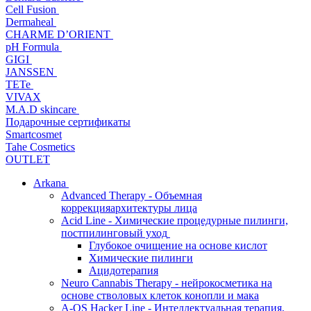
Cell Fusion
Dermaheal
CHARME D’ORIENT
pH Formula
GIGI
JANSSEN
TETe
VIVAX
M.A.D skincare
Подарочные сертификаты
Smartcosmet
Tahe Cosmetics
OUTLET
Arkana
Advanced Therapy - Объемная
коррекцияархитектуры лица
Acid Line - Химические процедурные пилинги,
постпилинговый уход
Глубокое очищение на основе кислот
Химические пилинги
Ацидотерапия
Neuro Cannabis Therapy - нейрокосметика на
основе стволовых клеток конопли и мака
A-QS Hacker Line - Интеллектуальная терапия,