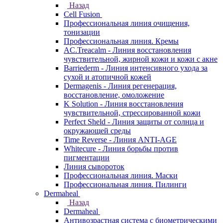
Назад
Cell Fusion
Профессиональная линия очищения,
тонизации
Профессиональная линия. Кремы
AC.Treacalm - Линия восстановления
чувствительной, жирной кожи и кожи с акне
Barriederm - Линия интенсивного ухода за
сухой и атопичной кожей
Dermagenis - Линия регенерация,
восстановление, омоложение
K Solution - Линия восстановления
чувствительной, стрессированной кожи
Perfect Sheld - Линия защиты от солнца и
окружающей среды
Time Reverse - Линия ANTI-AGE
Whitecure - Линия борьбы против
пигментации
Линия сывороток
Профессиональная линия. Маски
Профессиональная линия. Пилинги
Dermaheal
Назад
Dermaheal
Антивозрастная система с биометрическими