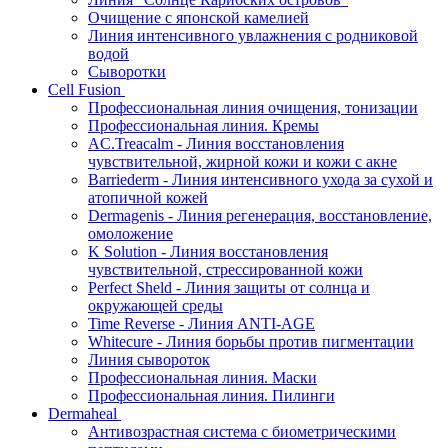
Очищение с японской камелией
Линия интенсивного увлажнения с родниковой
водой
Сыворотки
Cell Fusion
Профессиональная линия очищения, тонизации
Профессиональная линия. Кремы
AC.Treacalm - Линия восстановления
чувствительной, жирной кожи и кожи с акне
Barriederm - Линия интенсивного ухода за сухой и
атопичной кожей
Dermagenis - Линия регенерация, восстановление,
омоложение
K Solution - Линия восстановления
чувствительной, стрессированной кожи
Perfect Sheld - Линия защиты от солнца и
окружающей среды
Time Reverse - Линия ANTI-AGE
Whitecure - Линия борьбы против пигментации
Линия сывороток
Профессиональная линия. Маски
Профессиональная линия. Пилинги
Dermaheal
Антивозрастная система с биометрическими