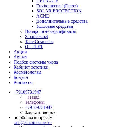
DELICATE
Environmental (Detox)
SOLAR PROTECTION
АCNE
Дополнительные средства
Уходовые средства
Подарочные сертификаты
Smartcosmet
Tahe Cosmetics
OUTLET
Акции
Аутлет
Подбор системы ухода
Кабинет эстетики
Косметологам
Бонусы
Контакты
+79109731947
Назад
Телефоны
+79109731947
Заказать звонок
по общим вопросам
sale@smartcosmet.ru