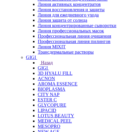
Линия активных концентратов
Линия восстановления и защиты
Линия для ежедневного ухода
Линия защита от солнца
Линия концентрированные сыворотки
Линия профессиональных масок
Профессиональная линия очищения
Профессиональная линия пилингов
Линия MIXIT
Трансдермальные растворы
GIGI
Назад
GIGI
3D HYALU FILL
ACNON
AROMA ESSENCE
BIOPLASMA
CITY NAP
ESTER C
GLYCOPURE
LIPACID
LOTUS BEAUTY
MEDICAL PEEL
MESOPRO
NEW AGE