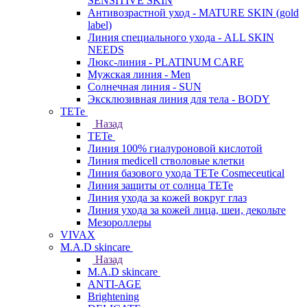
SENSITIVE SKIN
Антивозрастной уход - MATURE SKIN (gold
label)
Линия специального ухода - ALL SKIN
NEEDS
Люкс-линия - PLATINUM CARE
Мужская линия - Men
Солнечная линия - SUN
Эксклюзивная линия для тела - BODY
TETe
Назад
TETe
Линия 100% гиалуроновой кислотой
Линия medicell стволовые клетки
Линия базового ухода TETe Cosmeceutical
Линия защиты от солнца TETe
Линия ухода за кожей вокруг глаз
Линия ухода за кожей лица, шеи, декольте
Мезороллеры
VIVAX
M.A.D skincare
Назад
M.A.D skincare
ANTI-AGE
Brightening