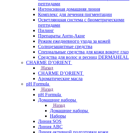
пептидами
Интенсивная домашняя линия
Комплекс для лечения пигментации
Осветляющая система с биометрическими
пептидами
Пилинг
Препараты Анти-Акне
Режим ежедневного ухода за кожей
Солнцезащитные средства
Специальные средства для кожи вокруг глаз
Средства для волос и ресниц DERMAHEAL
CHARME D’ORIENT
Назад
CHARME D’ORIENT
Ароматические масла
pH Formula
Назад
pH Formula
Домашние наборы
Назад
Домашние наборы
Наборы
Линия SOS
Линия АВС
Линия активной подготовки кожи