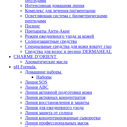
пептидами
Интенсивная домашняя линия
Комплекс для лечения пигментации
Осветляющая система с биометрическими
пептидами
Пилинг
Препараты Анти-Акне
Режим ежедневного ухода за кожей
Солнцезащитные средства
Специальные средства для кожи вокруг глаз
Средства для волос и ресниц DERMAHEAL
CHARME D’ORIENT
Ароматические масла
pH Formula
Домашние наборы
Наборы
Линия SOS
Линия АВС
Линия активной подготовки кожи
Линия активных концентратов
Линия восстановления и защиты
Линия для ежедневного ухода
Линия защита от солнца
Линия концентрированные сыворотки
Линия профессиональных масок