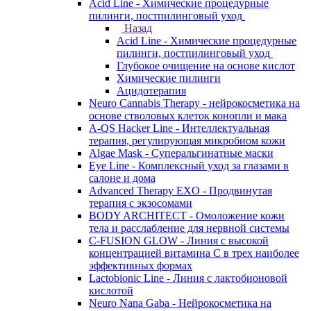
Acid Line - Химические процедурные
пилинги, постпилинговый уход
Назад
Acid Line - Химические процедурные
пилинги, постпилинговый уход
Глубокое очищение на основе кислот
Химические пилинги
Ацидотерапия
Neuro Cannabis Therapy - нейрокосметика на
основе стволовых клеток конопли и мака
A-QS Hacker Line - Интеллектуальная
терапия, регулирующая микробиом кожи
Algae Mask - Суперальгинатные маски
Eye Line - Комплексный уход за глазами в
салоне и дома
Advanced Therapy EXO - Продвинутая
терапия с экзосомами
BODY ARCHITECT - Омоложение кожи
тела и расслабление для нервной системы
C-FUSION GLOW - Линия с высокой
концентрацией витамина C в трех наиболее
эффективных формах
Lactobionic Line - Линия с лактобионовой
кислотой
Neuro Nana Gaba - Нейрокосметика на