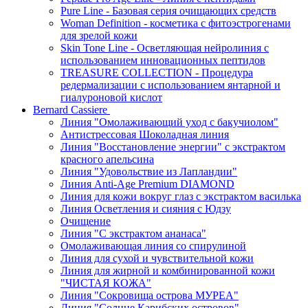
Pure Line - Базовая серия очищающих средств
Woman Definition - косметика с фитоэстрогенами
для зрелой кожи
Skin Tone Line - Осветляющая нейролиния с
использованием инновационных пептидов
TREASURE COLLECTION - Процедура
редермализации с использованием янтарной и
гиалуроновой кислот
Bernard Cassiere
Линия "Омолаживающий уход с бакучиолом"
Антистрессовая Шоколадная линия
Линия "Восстановление энергии" с экстрактом
красного апельсина
Линия "Удовольствие из Лапландии"
Линия Anti-Age Premium DIAMOND
Линия для кожи вокруг глаз с экстрактом василька
Линия Осветления и сияния с Юдзу
Очищение
Линия "С экстрактом ананаса"
Омолаживающая линия со спирулиной
Линия для сухой и чувствительной кожи
Линия для жирной и комбинированной кожи
"ЧИСТАЯ КОЖА"
Линия "Сокровища острова МУРЕА"
Линия "Солнце Карибских островов"