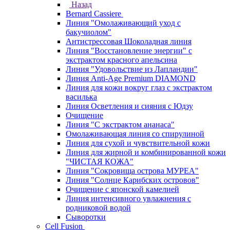
Назад
Bernard Cassiere
Линия "Омолаживающий уход с
бакучиолом"
Антистрессовая Шоколадная линия
Линия "Восстановление энергии" с
экстрактом красного апельсина
Линия "Удовольствие из Лапландии"
Линия Anti-Age Premium DIAMOND
Линия для кожи вокруг глаз с экстрактом
василька
Линия Осветления и сияния с Юдзу
Очищение
Линия "С экстрактом ананаса"
Омолаживающая линия со спирулиной
Линия для сухой и чувствительной кожи
Линия для жирной и комбинированной кожи
"ЧИСТАЯ КОЖА"
Линия "Сокровища острова МУРЕА"
Линия "Солнце Карибских островов"
Очищение с японской камелией
Линия интенсивного увлажнения с
родниковой водой
Сыворотки
Cell Fusion