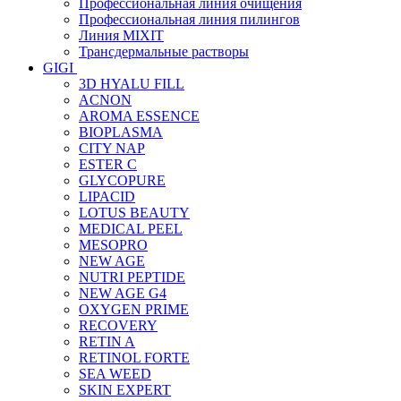
Профессиональная линия очищения
Профессиональная линия пилингов
Линия MIXIT
Трансдермальные растворы
GIGI
3D HYALU FILL
ACNON
AROMA ESSENCE
BIOPLASMA
CITY NAP
ESTER C
GLYCOPURE
LIPACID
LOTUS BEAUTY
MEDICAL PEEL
MESOPRO
NEW AGE
NUTRI PEPTIDE
NEW AGE G4
OXYGEN PRIME
RECOVERY
RETIN A
RETINOL FORTE
SEA WEED
SKIN EXPERT