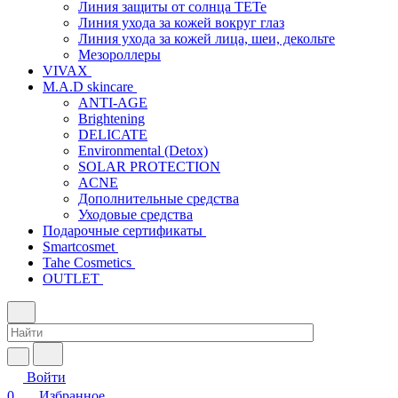
Линия защиты от солнца TETe
Линия ухода за кожей вокруг глаз
Линия ухода за кожей лица, шеи, декольте
Мезороллеры
VIVAX
M.A.D skincare
ANTI-AGE
Brightening
DELICATE
Environmental (Detox)
SOLAR PROTECTION
АCNE
Дополнительные средства
Уходовые средства
Подарочные сертификаты
Smartcosmet
Tahe Cosmetics
OUTLET
Войти
0
Избранное