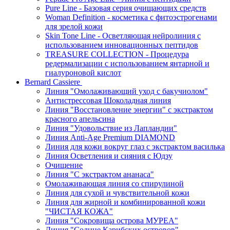
Pure Line - Базовая серия очищающих средств
Woman Definition - косметика с фитоэстрогенами
для зрелой кожи
Skin Tone Line - Осветляющая нейролиния с
использованием инновационных пептидов
TREASURE COLLECTION - Процедура
редермализации с использованием янтарной и
гиалуроновой кислот
Bernard Cassiere
Линия "Омолаживающий уход с бакучиолом"
Антистрессовая Шоколадная линия
Линия "Восстановление энергии" с экстрактом
красного апельсина
Линия "Удовольствие из Лапландии"
Линия Anti-Age Premium DIAMOND
Линия для кожи вокруг глаз с экстрактом василька
Линия Осветления и сияния с Юдзу
Очищение
Линия "С экстрактом ананаса"
Омолаживающая линия со спирулиной
Линия для сухой и чувствительной кожи
Линия для жирной и комбинированной кожи
"ЧИСТАЯ КОЖА"
Линия "Сокровища острова МУРЕА"
Линия "Солнце Карибских островов"