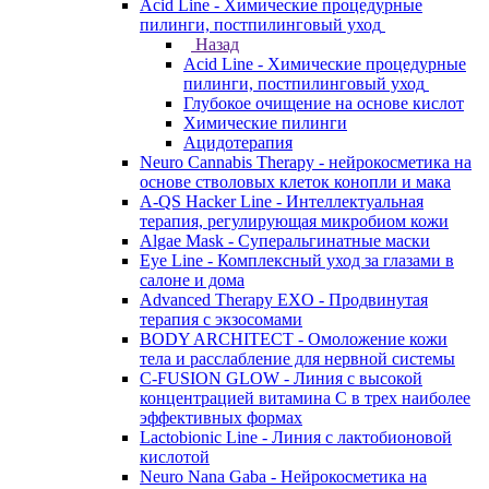
Acid Line - Химические процедурные
пилинги, постпилинговый уход
Назад
Acid Line - Химические процедурные
пилинги, постпилинговый уход
Глубокое очищение на основе кислот
Химические пилинги
Ацидотерапия
Neuro Cannabis Therapy - нейрокосметика на
основе стволовых клеток конопли и мака
A-QS Hacker Line - Интеллектуальная
терапия, регулирующая микробиом кожи
Algae Mask - Суперальгинатные маски
Eye Line - Комплексный уход за глазами в
салоне и дома
Advanced Therapy EXO - Продвинутая
терапия с экзосомами
BODY ARCHITECT - Омоложение кожи
тела и расслабление для нервной системы
C-FUSION GLOW - Линия с высокой
концентрацией витамина C в трех наиболее
эффективных формах
Lactobionic Line - Линия с лактобионовой
кислотой
Neuro Nana Gaba - Нейрокосметика на