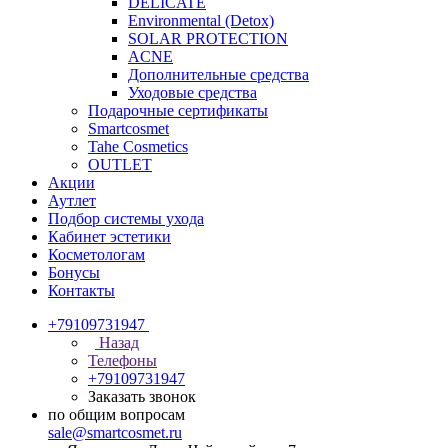
DELICATE
Environmental (Detox)
SOLAR PROTECTION
АCNE
Дополнительные средства
Уходовые средства
Подарочные сертификаты
Smartcosmet
Tahe Cosmetics
OUTLET
Акции
Аутлет
Подбор системы ухода
Кабинет эстетики
Косметологам
Бонусы
Контакты
+79109731947
Назад
Телефоны
+79109731947
Заказать звонок
по общим вопросам
sale@smartcosmet.ru