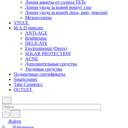
Линия защиты от солнца TETe
Линия ухода за кожей вокруг глаз
Линия ухода за кожей лица, шеи, декольте
Мезороллеры
VIVAX
M.A.D skincare
ANTI-AGE
Brightening
DELICATE
Environmental (Detox)
SOLAR PROTECTION
АCNE
Дополнительные средства
Уходовые средства
Подарочные сертификаты
Smartcosmet
Tahe Cosmetics
OUTLET
Войти
0
Избранное