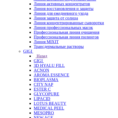
Линия активных концентратов
Линия восстановления и защиты
Линия для ежедневного ухода
Линия защита от солнца
Линия концентрированные сыворотки
Линия профессиональных масок
Профессиональная линия очищения
Профессиональная линия пилингов
Линия MIXIT
Трансдермальные растворы
GIGI
Назад
GIGI
3D HYALU FILL
ACNON
AROMA ESSENCE
BIOPLASMA
CITY NAP
ESTER C
GLYCOPURE
LIPACID
LOTUS BEAUTY
MEDICAL PEEL
MESOPRO
NEW AGE