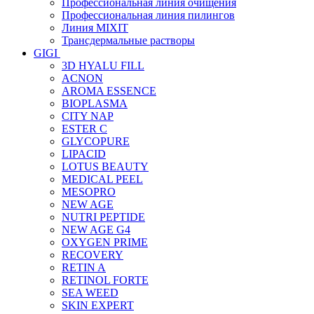
Профессиональная линия очищения
Профессиональная линия пилингов
Линия MIXIT
Трансдермальные растворы
GIGI
3D HYALU FILL
ACNON
AROMA ESSENCE
BIOPLASMA
CITY NAP
ESTER C
GLYCOPURE
LIPACID
LOTUS BEAUTY
MEDICAL PEEL
MESOPRO
NEW AGE
NUTRI PEPTIDE
NEW AGE G4
OXYGEN PRIME
RECOVERY
RETIN A
RETINOL FORTE
SEA WEED
SKIN EXPERT