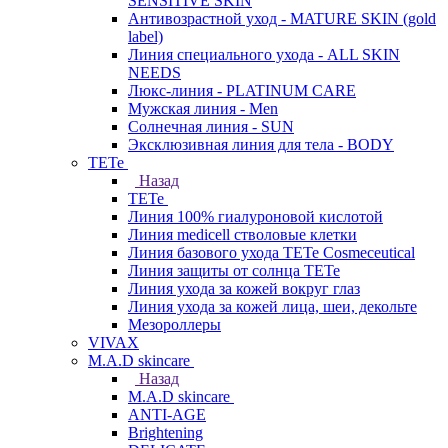
SENSITIVE SKIN
Антивозрастной уход - MATURE SKIN (gold
label)
Линия специального ухода - ALL SKIN
NEEDS
Люкс-линия - PLATINUM CARE
Мужская линия - Men
Солнечная линия - SUN
Эксклюзивная линия для тела - BODY
TETe
Назад
TETe
Линия 100% гиалуроновой кислотой
Линия medicell стволовые клетки
Линия базового ухода TETe Cosmeceutical
Линия защиты от солнца TETe
Линия ухода за кожей вокруг глаз
Линия ухода за кожей лица, шеи, декольте
Мезороллеры
VIVAX
M.A.D skincare
Назад
M.A.D skincare
ANTI-AGE
Brightening