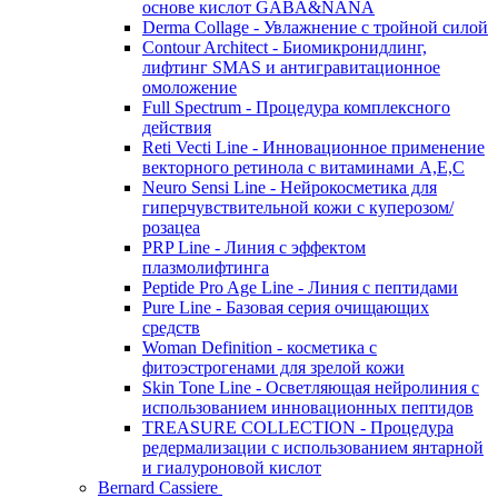
основе кислот GABA&NANA
Derma Collage - Увлажнение с тройной силой
Contour Architect - Биомикронидлинг,
лифтинг SMAS и антигравитационное
омоложение
Full Spectrum - Процедура комплексного
действия
Reti Vecti Line - Инновационное применение
векторного ретинола с витаминами A,Е,С
Neuro Sensi Line - Нейрокосметика для
гиперчувствительной кожи с куперозом/
розацеа
PRP Line - Линия с эффектом
плазмолифтинга
Peptide Pro Age Line - Линия с пептидами
Pure Line - Базовая серия очищающих
средств
Woman Definition - косметика с
фитоэстрогенами для зрелой кожи
Skin Tone Line - Осветляющая нейролиния с
использованием инновационных пептидов
TREASURE COLLECTION - Процедура
редермализации с использованием янтарной
и гиалуроновой кислот
Bernard Cassiere