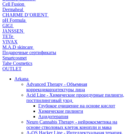
Cell Fusion
Dermaheal
CHARME D’ORIENT
pH Formula
GIGI
JANSSEN
TETe
VIVAX
M.A.D skincare
Подарочные сертификаты
Smartcosmet
Tahe Cosmetics
OUTLET
Arkana
Advanced Therapy - Объемная
коррекцияархитектуры лица
Acid Line - Химические процедурные пилинги,
постпилинговый уход
Глубокое очищение на основе кислот
Химические пилинги
Ацидотерапия
Neuro Cannabis Therapy - нейрокосметика на
основе стволовых клеток конопли и мака
A-QS Hacker Line - Интеллектуальная терапия,