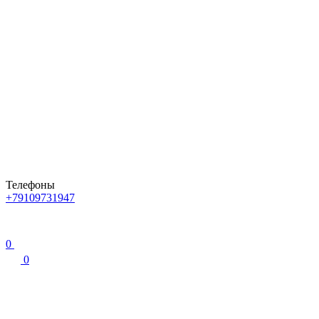
Телефоны
+79109731947
0
0