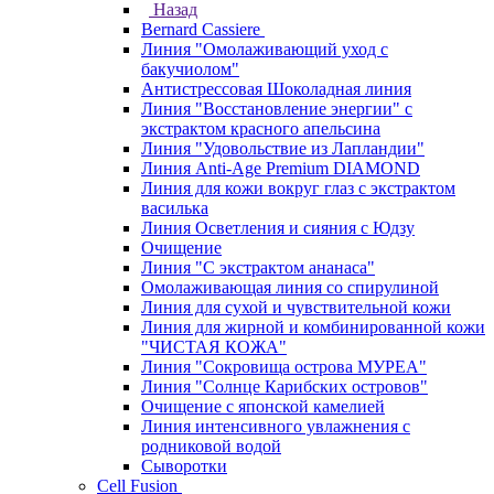
Назад
Bernard Cassiere
Линия "Омолаживающий уход с
бакучиолом"
Антистрессовая Шоколадная линия
Линия "Восстановление энергии" с
экстрактом красного апельсина
Линия "Удовольствие из Лапландии"
Линия Anti-Age Premium DIAMOND
Линия для кожи вокруг глаз с экстрактом
василька
Линия Осветления и сияния с Юдзу
Очищение
Линия "С экстрактом ананаса"
Омолаживающая линия со спирулиной
Линия для сухой и чувствительной кожи
Линия для жирной и комбинированной кожи
"ЧИСТАЯ КОЖА"
Линия "Сокровища острова МУРЕА"
Линия "Солнце Карибских островов"
Очищение с японской камелией
Линия интенсивного увлажнения с
родниковой водой
Сыворотки
Cell Fusion