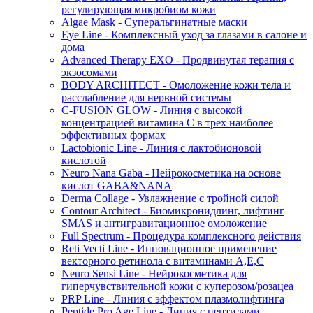
регулирующая микробиом кожи
Algae Mask - Суперальгинатные маски
Eye Line - Комплексный уход за глазами в салоне и
дома
Advanced Therapy EXO - Продвинутая терапия с
экзосомами
BODY ARCHITECT - Омоложение кожи тела и
расслабление для нервной системы
C-FUSION GLOW - Линия с высокой
концентрацией витамина C в трех наиболее
эффективных формах
Lactobionic Line - Линия с лактобионовой
кислотой
Neuro Nana Gaba - Нейрокосметика на основе
кислот GABA&NANA
Derma Collage - Увлажнение с тройной силой
Contour Architect - Биомикронидлинг, лифтинг
SMAS и антигравитационное омоложение
Full Spectrum - Процедура комплексного действия
Reti Vecti Line - Инновационное применение
векторного ретинола с витаминами A,Е,С
Neuro Sensi Line - Нейрокосметика для
гиперчувствительной кожи с куперозом/розацеа
PRP Line - Линия с эффектом плазмолифтинга
Peptide Pro Age Line - Линия с пептидами