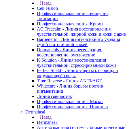
Назад
Cell Fusion
Профессиональная линия очищения,
тонизации
Профессиональная линия. Кремы
AC.Treacalm - Линия восстановления
чувствительной, жирной кожи и кожи с акне
Barriederm - Линия интенсивного ухода за
сухой и атопичной кожей
Dermagenis - Линия регенерация,
восстановление, омоложение
K Solution - Линия восстановления
чувствительной, стрессированной кожи
Perfect Sheld - Линия защиты от солнца и
окружающей среды
Time Reverse - Линия ANTI-AGE
Whitecure - Линия борьбы против
пигментации
Линия сывороток
Профессиональная линия. Маски
Профессиональная линия. Пилинги
Dermaheal
Назад
Dermaheal
Антивозрастная система с биометрическими