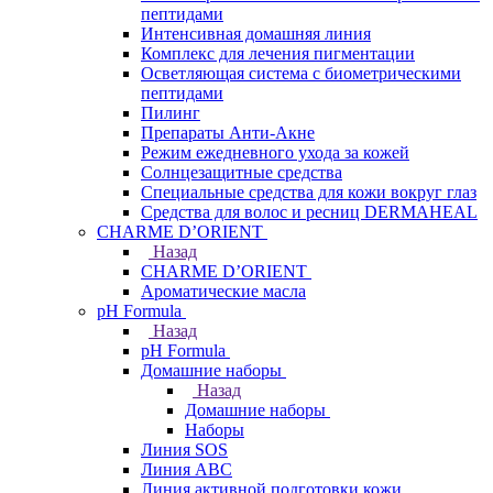
пептидами
Интенсивная домашняя линия
Комплекс для лечения пигментации
Осветляющая система с биометрическими
пептидами
Пилинг
Препараты Анти-Акне
Режим ежедневного ухода за кожей
Солнцезащитные средства
Специальные средства для кожи вокруг глаз
Средства для волос и ресниц DERMAHEAL
CHARME D’ORIENT
Назад
CHARME D’ORIENT
Ароматические масла
pH Formula
Назад
pH Formula
Домашние наборы
Назад
Домашние наборы
Наборы
Линия SOS
Линия АВС
Линия активной подготовки кожи