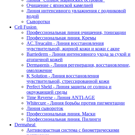
Очищение с японской камелией
Линия интенсивного увлажнения с родниковой
водой
Сыворотки
Cell Fusion
Профессиональная линия очищения, тонизации
Профессиональная линия. Кремы
AC.Treacalm - Линия восстановления
чувствительной, жирной кожи и кожи с акне
Barriederm - Линия интенсивного ухода за сухой и
атопичной кожей
Dermagenis - Линия регенерация, восстановление,
омоложение
K Solution - Линия восстановления
чувствительной, стрессированной кожи
Perfect Sheld - Линия защиты от солнца и
окружающей среды
Time Reverse - Линия ANTI-AGE
Whitecure - Линия борьбы против пигментации
Линия сывороток
Профессиональная линия. Маски
Профессиональная линия. Пилинги
Dermaheal
Антивозрастная система с биометрическими