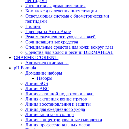
пептидами
Интенсивная домашняя линия
Комплекс для лечения пигментации
Осветляющая система с биометрическими
пептидами
Пилинг
Препараты Анти-Акне
Режим ежедневного ухода за кожей
Солнцезащитные средства
Специальные средства для кожи вокруг глаз
Средства для волос и ресниц DERMAHEAL
CHARME D’ORIENT
Ароматические масла
pH Formula
Домашние наборы
Наборы
Линия SOS
Линия АВС
Линия активной подготовки кожи
Линия активных концентратов
Линия восстановления и защиты
Линия для ежедневного ухода
Линия защита от солнца
Линия концентрированные сыворотки
Линия профессиональных масок