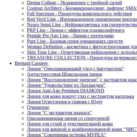
Derma Collage - Увлажнение с тройной силой
Contour Architect - Биомикронидлинг, лифтинг SM
Full Spectrum - Процедура комплексного действия
Reti Vecti Line - Инновационное применение векто
Neuro Sensi Line - Нейрокосметика для гиперчувств
PRP Line - Линия с эффектом плазмолифтинга
Peptide Pro Age Line - Линия с пептидами
Pure Line - Базовая серия очищающих средств
Woman Definition - косметика с фитоэстрогенами дл
Skin Tone Line - Осветляющая нейролиния с испол
TREASURE COLLECTION - Процедура редермализац
Bernard Cassiere
Линия "Омолаживающий уход с бакучиолом"
Антистрессовая Шоколадная линия
Линия "Восстановление энергии" с экстрактом кра
Линия "Удовольствие из Лапландии"
Линия Anti-Age Premium DIAMOND
Линия для кожи вокруг глаз с экстрактом василька
Линия Осветления и сияния с Юдзу
Очищение
Линия "С экстрактом ананаса"
Омолаживающая линия со спирулиной
Линия для сухой и чувствительной кожи
Линия для жирной и комбинированной кожи "Ч
Линия "Сокровища острова МУРЕА"