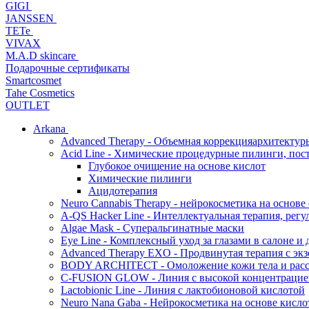
GIGI
JANSSEN
TETe
VIVAX
M.A.D skincare
Подарочные сертификаты
Smartcosmet
Tahe Cosmetics
OUTLET
Arkana
Advanced Therapy - Объемная коррекцияархитектур
Acid Line - Химические процедурные пилинги, по
Глубокое очищение на основе кислот
Химические пилинги
Ацидотерапия
Neuro Cannabis Therapy - нейрокосметика на основе
A-QS Hacker Line - Интеллектуальная терапия, ре
Algae Mask - Суперальгинатные маски
Eye Line - Комплексный уход за глазами в салоне и 
Advanced Therapy EXO - Продвинутая терапия с эк
BODY ARCHITECT - Омоложение кожи тела и рассл
C-FUSION GLOW - Линия с высокой концентрацией
Lactobionic Line - Линия с лактобионовой кислотой
Neuro Nana Gaba - Нейрокосметика на основе к