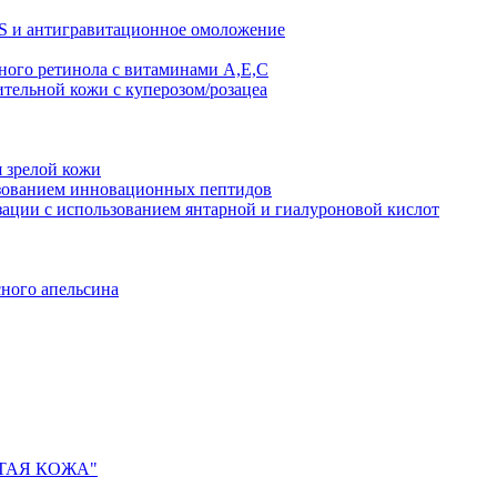
AS и антигравитационное омоложение
рного ретинола с витаминами A,Е,С
ительной кожи с куперозом/розацеа
я зрелой кожи
ьзованием инновационных пептидов
ии с использованием янтарной и гиалуроновой кислот
сного апельсина
ИСТАЯ КОЖА"