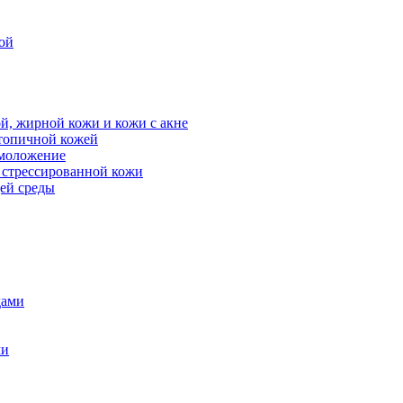
ой
й, жирной кожи и кожи с акне
атопичной кожей
омоложение
, стрессированной кожи
щей среды
дами
ми