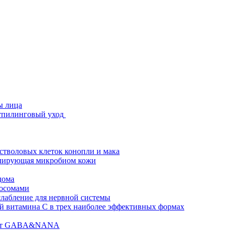
ы лица
стпилинговый уход
 стволовых клеток конопли и мака
гулирующая микробиом кожи
дома
зосомами
абление для нервной системы
 витамина C в трех наиболее эффективных формах
ислот GABA&NANA