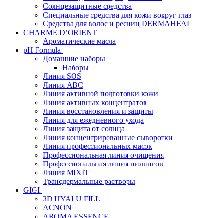
Солнцезащитные средства
Специальные средства для кожи вокруг глаз
Средства для волос и ресниц DERMAHEAL
CHARME D’ORIENT
Ароматические масла
pH Formula
Домашние наборы
Наборы
Линия SOS
Линия АВС
Линия активной подготовки кожи
Линия активных концентратов
Линия восстановления и защиты
Линия для ежедневного ухода
Линия защита от солнца
Линия концентрированные сыворотки
Линия профессиональных масок
Профессиональная линия очищения
Профессиональная линия пилингов
Линия MIXIT
Трансдермальные растворы
GIGI
3D HYALU FILL
ACNON
AROMA ESSENCE