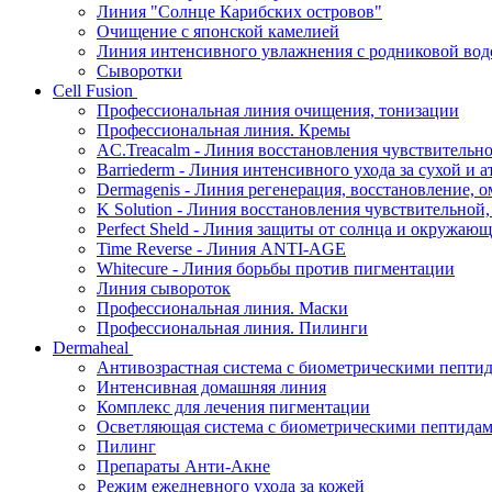
Линия "Солнце Карибских островов"
Очищение с японской камелией
Линия интенсивного увлажнения с родниковой вод
Сыворотки
Cell Fusion
Профессиональная линия очищения, тонизации
Профессиональная линия. Кремы
AC.Treacalm - Линия восстановления чувствительно
Barriederm - Линия интенсивного ухода за сухой и 
Dermagenis - Линия регенерация, восстановление, 
K Solution - Линия восстановления чувствительной
Perfect Sheld - Линия защиты от солнца и окружаю
Time Reverse - Линия ANTI-AGE
Whitecure - Линия борьбы против пигментации
Линия сывороток
Профессиональная линия. Маски
Профессиональная линия. Пилинги
Dermaheal
Антивозрастная система с биометрическими пепти
Интенсивная домашняя линия
Комплекс для лечения пигментации
Осветляющая система с биометрическими пептида
Пилинг
Препараты Анти-Акне
Режим ежедневного ухода за кожей