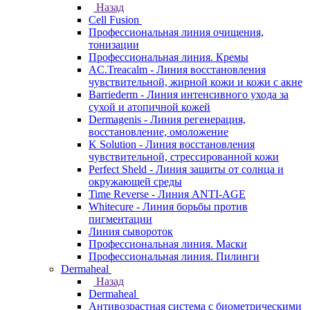
Назад
Cell Fusion
Профессиональная линия очищения,
тонизации
Профессиональная линия. Кремы
AC.Treacalm - Линия восстановления
чувствительной, жирной кожи и кожи с акне
Barriederm - Линия интенсивного ухода за
сухой и атопичной кожей
Dermagenis - Линия регенерация,
восстановление, омоложение
K Solution - Линия восстановления
чувствительной, стрессированной кожи
Perfect Sheld - Линия защиты от солнца и
окружающей среды
Time Reverse - Линия ANTI-AGE
Whitecure - Линия борьбы против
пигментации
Линия сывороток
Профессиональная линия. Маски
Профессиональная линия. Пилинги
Dermaheal
Назад
Dermaheal
Антивозрастная система с биометрическими