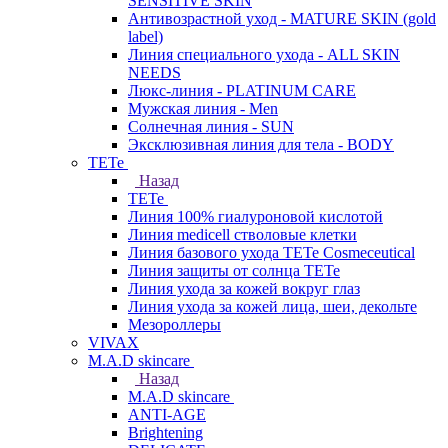
SENSITIVE SKIN
Антивозрастной уход - MATURE SKIN (gold
label)
Линия специального ухода - ALL SKIN
NEEDS
Люкс-линия - PLATINUM CARE
Мужская линия - Men
Солнечная линия - SUN
Эксклюзивная линия для тела - BODY
TETe
Назад
TETe
Линия 100% гиалуроновой кислотой
Линия medicell стволовые клетки
Линия базового ухода TETe Cosmeceutical
Линия защиты от солнца TETe
Линия ухода за кожей вокруг глаз
Линия ухода за кожей лица, шеи, декольте
Мезороллеры
VIVAX
M.A.D skincare
Назад
M.A.D skincare
ANTI-AGE
Brightening