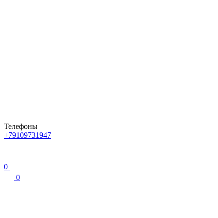
Телефоны
+79109731947
0
0