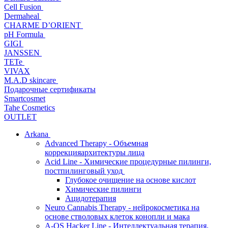
Cell Fusion
Dermaheal
CHARME D’ORIENT
pH Formula
GIGI
JANSSEN
TETe
VIVAX
M.A.D skincare
Подарочные сертификаты
Smartcosmet
Tahe Cosmetics
OUTLET
Arkana
Advanced Therapy - Объемная
коррекцияархитектуры лица
Acid Line - Химические процедурные пилинги,
постпилинговый уход
Глубокое очищение на основе кислот
Химические пилинги
Ацидотерапия
Neuro Cannabis Therapy - нейрокосметика на
основе стволовых клеток конопли и мака
A-QS Hacker Line - Интеллектуальная терапия,