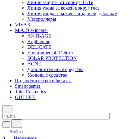
Линия защиты от солнца TETe
Линия ухода за кожей вокруг глаз
Линия ухода за кожей лица, шеи, декольте
Мезороллеры
VIVAX
M.A.D skincare
ANTI-AGE
Brightening
DELICATE
Environmental (Detox)
SOLAR PROTECTION
АCNE
Дополнительные средства
Уходовые средства
Подарочные сертификаты
Smartcosmet
Tahe Cosmetics
OUTLET
Войти
0
Избранное