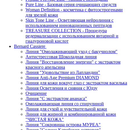
Pure Line - Базовая серия очищающих средств
Woman Definition - косметика с фитоэстрогенами
для зрелой кожи
Skin Tone Line - Осветляющая нейролиния с
использованием инновационных пептидов
TREASURE COLLECTION - Процедура
редермализации с использованием янтарной и
гиалуроновой кислот
Bernard Cassiere
Линия "Омолаживающий уход с бакучиолом"
Антистрессовая Шоколадная линия
Линия "Восстановление энергии" с экстрактом
красного апельсина
Линия "Удовольствие из Лапландии"
Линия Anti-Age Premium DIAMOND
Линия для кожи вокруг глаз с экстрактом василька
Линия Осветления и сияния с Юдзу
Очищение
Линия "С экстрактом ананаса"
Омолаживающая линия со спирулиной
Линия для сухой и чувствительной кожи
Линия для жирной и комбинированной кожи
"ЧИСТАЯ КОЖА"
Линия "Сокровища острова МУРЕА"
Линия "Солнце Карибских островов"