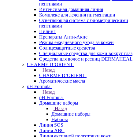
пептидами
Интенсивная домашняя линия
Комплекс для лечения пигментации
Осветляющая система с биометрическими
пептидами
Пилинг
Препараты Анти-Акне
Режим ежедневного ухода за кожей
Солнцезащитные средства
Специальные средства для кожи вокруг глаз
Средства для волос и ресниц DERMAHEAL
CHARME D’ORIENT
Назад
CHARME D’ORIENT
Ароматические масла
pH Formula
Назад
pH Formula
Домашние наборы
Назад
Домашние наборы
Наборы
Линия SOS
Линия АВС
Линия активной подготовки кожи