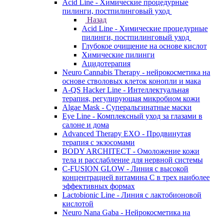
Acid Line - Химические процедурные
пилинги, постпилинговый уход
Назад
Acid Line - Химические процедурные
пилинги, постпилинговый уход
Глубокое очищение на основе кислот
Химические пилинги
Ацидотерапия
Neuro Cannabis Therapy - нейрокосметика на
основе стволовых клеток конопли и мака
A-QS Hacker Line - Интеллектуальная
терапия, регулирующая микробиом кожи
Algae Mask - Суперальгинатные маски
Eye Line - Комплексный уход за глазами в
салоне и дома
Advanced Therapy EXO - Продвинутая
терапия с экзосомами
BODY ARCHITECT - Омоложение кожи
тела и расслабление для нервной системы
C-FUSION GLOW - Линия с высокой
концентрацией витамина C в трех наиболее
эффективных формах
Lactobionic Line - Линия с лактобионовой
кислотой
Neuro Nana Gaba - Нейрокосметика на