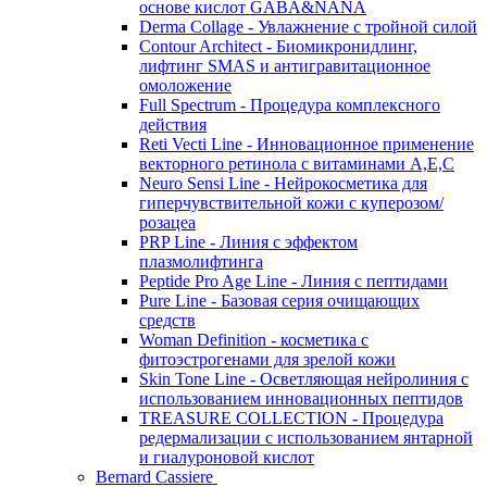
основе кислот GABA&NANA
Derma Collage - Увлажнение с тройной силой
Contour Architect - Биомикронидлинг,
лифтинг SMAS и антигравитационное
омоложение
Full Spectrum - Процедура комплексного
действия
Reti Vecti Line - Инновационное применение
векторного ретинола с витаминами A,Е,С
Neuro Sensi Line - Нейрокосметика для
гиперчувствительной кожи с куперозом/
розацеа
PRP Line - Линия с эффектом
плазмолифтинга
Peptide Pro Age Line - Линия с пептидами
Pure Line - Базовая серия очищающих
средств
Woman Definition - косметика с
фитоэстрогенами для зрелой кожи
Skin Tone Line - Осветляющая нейролиния с
использованием инновационных пептидов
TREASURE COLLECTION - Процедура
редермализации с использованием янтарной
и гиалуроновой кислот
Bernard Cassiere