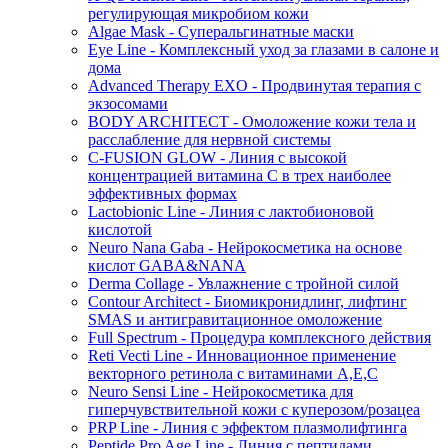
регулирующая микробиом кожи
Algae Mask - Суперальгинатные маски
Eye Line - Комплексный уход за глазами в салоне и
дома
Advanced Therapy EXO - Продвинутая терапия с
экзосомами
BODY ARCHITECT - Омоложение кожи тела и
расслабление для нервной системы
C-FUSION GLOW - Линия с высокой
концентрацией витамина C в трех наиболее
эффективных формах
Lactobionic Line - Линия с лактобионовой
кислотой
Neuro Nana Gaba - Нейрокосметика на основе
кислот GABA&NANA
Derma Collage - Увлажнение с тройной силой
Contour Architect - Биомикронидлинг, лифтинг
SMAS и антигравитационное омоложение
Full Spectrum - Процедура комплексного действия
Reti Vecti Line - Инновационное применение
векторного ретинола с витаминами A,Е,С
Neuro Sensi Line - Нейрокосметика для
гиперчувствительной кожи с куперозом/розацеа
PRP Line - Линия с эффектом плазмолифтинга
Peptide Pro Age Line - Линия с пептидами