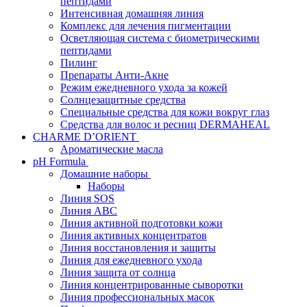
пептидами
Интенсивная домашняя линия
Комплекс для лечения пигментации
Осветляющая система с биометрическими
пептидами
Пилинг
Препараты Анти-Акне
Режим ежедневного ухода за кожей
Солнцезащитные средства
Специальные средства для кожи вокруг глаз
Средства для волос и ресниц DERMAHEAL
CHARME D’ORIENT
Ароматические масла
pH Formula
Домашние наборы
Наборы
Линия SOS
Линия АВС
Линия активной подготовки кожи
Линия активных концентратов
Линия восстановления и защиты
Линия для ежедневного ухода
Линия защита от солнца
Линия концентрированные сыворотки
Линия профессиональных масок