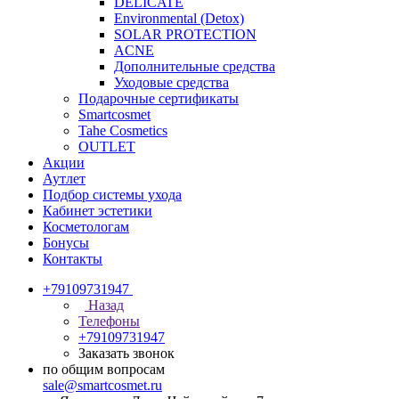
DELICATE
Environmental (Detox)
SOLAR PROTECTION
АCNE
Дополнительные средства
Уходовые средства
Подарочные сертификаты
Smartcosmet
Tahe Cosmetics
OUTLET
Акции
Аутлет
Подбор системы ухода
Кабинет эстетики
Косметологам
Бонусы
Контакты
+79109731947
Назад
Телефоны
+79109731947
Заказать звонок
по общим вопросам
sale@smartcosmet.ru