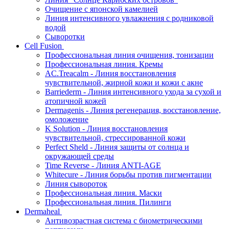
Очищение с японской камелией
Линия интенсивного увлажнения с родниковой
водой
Сыворотки
Cell Fusion
Профессиональная линия очищения, тонизации
Профессиональная линия. Кремы
AC.Treacalm - Линия восстановления
чувствительной, жирной кожи и кожи с акне
Barriederm - Линия интенсивного ухода за сухой и
атопичной кожей
Dermagenis - Линия регенерация, восстановление,
омоложение
K Solution - Линия восстановления
чувствительной, стрессированной кожи
Perfect Sheld - Линия защиты от солнца и
окружающей среды
Time Reverse - Линия ANTI-AGE
Whitecure - Линия борьбы против пигментации
Линия сывороток
Профессиональная линия. Маски
Профессиональная линия. Пилинги
Dermaheal
Антивозрастная система с биометрическими