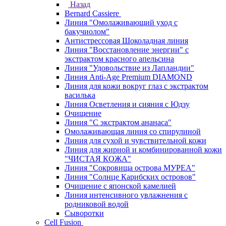
Назад
Bernard Cassiere
Линия "Омолаживающий уход с
бакучиолом"
Антистрессовая Шоколадная линия
Линия "Восстановление энергии" с
экстрактом красного апельсина
Линия "Удовольствие из Лапландии"
Линия Anti-Age Premium DIAMOND
Линия для кожи вокруг глаз с экстрактом
василька
Линия Осветления и сияния с Юдзу
Очищение
Линия "С экстрактом ананаса"
Омолаживающая линия со спирулиной
Линия для сухой и чувствительной кожи
Линия для жирной и комбинированной кожи
"ЧИСТАЯ КОЖА"
Линия "Сокровища острова МУРЕА"
Линия "Солнце Карибских островов"
Очищение с японской камелией
Линия интенсивного увлажнения с
родниковой водой
Сыворотки
Cell Fusion