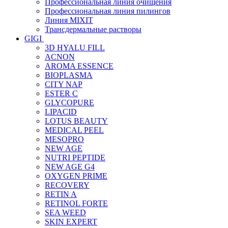
Профессиональная линия очищения
Профессиональная линия пилингов
Линия MIXIT
Трансдермальные растворы
GIGI
3D HYALU FILL
ACNON
AROMA ESSENCE
BIOPLASMA
CITY NAP
ESTER C
GLYCOPURE
LIPACID
LOTUS BEAUTY
MEDICAL PEEL
MESOPRO
NEW AGE
NUTRI PEPTIDE
NEW AGE G4
OXYGEN PRIME
RECOVERY
RETIN A
RETINOL FORTE
SEA WEED
SKIN EXPERT