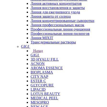
Линия активных концентратов
Линия восстановления и защиты
Линия для ежедневного ухода
Линия защита от солнца
Линия концентрированные сыворотки
Линия профессиональных масок
Профессиональная линия очищения
Профессиональная линия пилингов
Линия MIXIT
Трансдермальные растворы
GIGI
Назад
GIGI
3D HYALU FILL
ACNON
AROMA ESSENCE
BIOPLASMA
CITY NAP
ESTER C
GLYCOPURE
LIPACID
LOTUS BEAUTY
MEDICAL PEEL
MESOPRO
NEW AGE