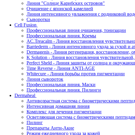
Линия "Солнце Карибских островов"
Очищение с японской камелией
Линия интенсивного увлажнения с родниковой вод
Сыворотки
Cell Fusion
Профессиональная линия очищения, тонизации
Профессиональная линия. Кремы
AC.Treacalm - Линия восстановления чувствительно
Barriederm - Линия интенсивного ухода за сухой и 
Dermagenis - Линия регенерация, восстановление, 
K Solution - Линия восстановления чувствительной
Perfect Sheld - Линия защиты от солнца и окружаю
Time Reverse - Линия ANTI-AGE
Whitecure - Линия борьбы против пигментации
Линия сывороток
Профессиональная линия. Маски
Профессиональная линия. Пилинги
Dermaheal
Антивозрастная система с биометрическими пепти
Интенсивная домашняя линия
Комплекс для лечения пигментации
Осветляющая система с биометрическими пептида
Пилинг
Препараты Анти-Акне
Режим ежедневного ухода за кожей