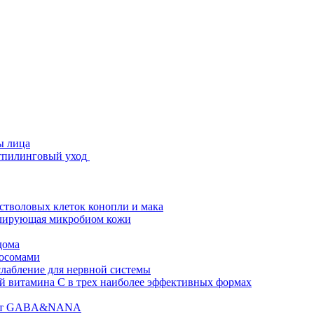
ы лица
стпилинговый уход
 стволовых клеток конопли и мака
гулирующая микробиом кожи
дома
зосомами
абление для нервной системы
 витамина C в трех наиболее эффективных формах
ислот GABA&NANA