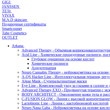
GIGI
JANSSEN
TETe
VIVAX
M.A.D skincare
Подарочные сертификаты
Smartcosmet
Tahe Cosmetics
OUTLET
Arkana
Advanced Therapy - Объемная коррекцияархитектур
Acid Line - Химические процедурные пилинги, по
Глубокое очищение на основе кислот
Химические пилинги
Ацидотерапия
Neuro Cannabis Therapy - нейрокосметика на основе
A-QS Hacker Line - Интеллектуальная терапия, ре
Algae Mask - Суперальгинатные маски
Eye Line - Комплексный уход за глазами в салоне и 
Advanced Therapy EXO - Продвинутая терапия с эк
BODY ARCHITECT - Омоложение кожи тела и рассл
C-FUSION GLOW - Линия с высокой концентрацией
Lactobionic Line - Линия с лактобионовой кислотой
Neuro Nana Gaba - Нейрокосметика на основе к