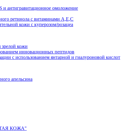
AS и антигравитационное омоложение
рного ретинола с витаминами A,Е,С
ительной кожи с куперозом/розацеа
я зрелой кожи
ьзованием инновационных пептидов
ии с использованием янтарной и гиалуроновой кислот
сного апельсина
ИСТАЯ КОЖА"