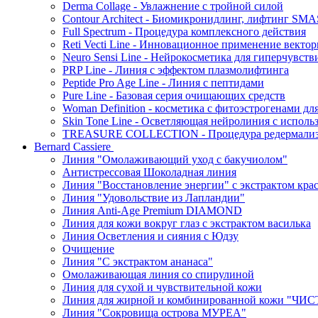
Derma Collage - Увлажнение с тройной силой
Contour Architect - Биомикронидлинг, лифтинг SM
Full Spectrum - Процедура комплексного действия
Reti Vecti Line - Инновационное применение векто
Neuro Sensi Line - Нейрокосметика для гиперчувств
PRP Line - Линия с эффектом плазмолифтинга
Peptide Pro Age Line - Линия с пептидами
Pure Line - Базовая серия очищающих средств
Woman Definition - косметика с фитоэстрогенами дл
Skin Tone Line - Осветляющая нейролиния с испол
TREASURE COLLECTION - Процедура редермализац
Bernard Cassiere
Линия "Омолаживающий уход с бакучиолом"
Антистрессовая Шоколадная линия
Линия "Восстановление энергии" с экстрактом кра
Линия "Удовольствие из Лапландии"
Линия Anti-Age Premium DIAMOND
Линия для кожи вокруг глаз с экстрактом василька
Линия Осветления и сияния с Юдзу
Очищение
Линия "С экстрактом ананаса"
Омолаживающая линия со спирулиной
Линия для сухой и чувствительной кожи
Линия для жирной и комбинированной кожи "Ч
Линия "Сокровища острова МУРЕА"