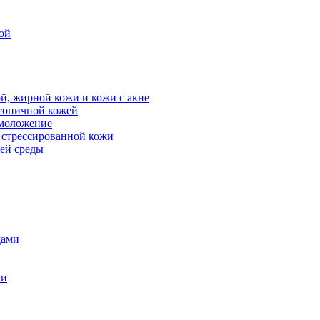
ой
й, жирной кожи и кожи с акне
атопичной кожей
омоложение
, стрессированной кожи
щей среды
дами
ми