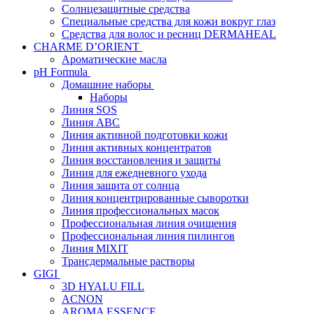
Солнцезащитные средства
Специальные средства для кожи вокруг глаз
Средства для волос и ресниц DERMAHEAL
CHARME D’ORIENT
Ароматические масла
pH Formula
Домашние наборы
Наборы
Линия SOS
Линия АВС
Линия активной подготовки кожи
Линия активных концентратов
Линия восстановления и защиты
Линия для ежедневного ухода
Линия защита от солнца
Линия концентрированные сыворотки
Линия профессиональных масок
Профессиональная линия очищения
Профессиональная линия пилингов
Линия MIXIT
Трансдермальные растворы
GIGI
3D HYALU FILL
ACNON
AROMA ESSENCE