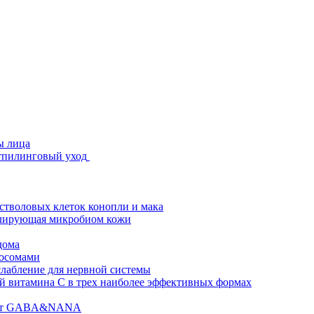
ы лица
стпилинговый уход
 стволовых клеток конопли и мака
гулирующая микробиом кожи
дома
зосомами
абление для нервной системы
 витамина C в трех наиболее эффективных формах
ислот GABA&NANA