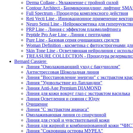
Derma Collage - Увлажнение с тройной силой
Contour Architect - Биомикронидлинг, лифтинг SM
Full Spectrum - Процедура комплексного действия
Reti Vecti Line - Инновационное применение векто
Neuro Sensi Line - Нейрокосметика для гиперчувств
PRP Line - Линия с эффектом плазмолифтинга
Peptide Pro Age Line - Линия с пептидами
Pure Line - Базовая серия очищающих средств
Woman Definition - косметика с фитоэстрогенами дл
Skin Tone Line - Осветляющая нейролиния с испол
TREASURE COLLECTION - Процедура редермализац
Bernard Cassiere
Линия "Омолаживающий уход с бакучиолом"
Антистрессовая Шоколадная линия
Линия "Восстановление энергии" с экстрактом кра
Линия "Удовольствие из Лапландии"
Линия Anti-Age Premium DIAMOND
Линия для кожи вокруг глаз с экстрактом василька
Линия Осветления и сияния с Юдзу
Очищение
Линия "С экстрактом ананаса"
Омолаживающая линия со спирулиной
Линия для сухой и чувствительной кожи
Линия для жирной и комбинированной кожи "Ч
Линия "Сокровища острова МУРЕА"