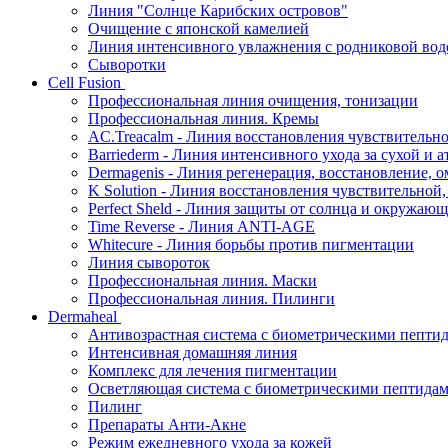
Линия "Солнце Карибских островов"
Очищение с японской камелией
Линия интенсивного увлажнения с родниковой вод
Сыворотки
Cell Fusion
Профессиональная линия очищения, тонизации
Профессиональная линия. Кремы
AC.Treacalm - Линия восстановления чувствительно
Barriederm - Линия интенсивного ухода за сухой и 
Dermagenis - Линия регенерация, восстановление, 
K Solution - Линия восстановления чувствительной
Perfect Sheld - Линия защиты от солнца и окружаю
Time Reverse - Линия ANTI-AGE
Whitecure - Линия борьбы против пигментации
Линия сывороток
Профессиональная линия. Маски
Профессиональная линия. Пилинги
Dermaheal
Антивозрастная система с биометрическими пепти
Интенсивная домашняя линия
Комплекс для лечения пигментации
Осветляющая система с биометрическими пептида
Пилинг
Препараты Анти-Акне
Режим ежедневного ухода за кожей