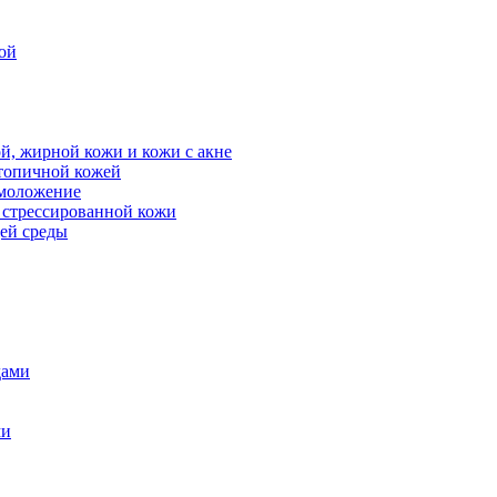
ой
й, жирной кожи и кожи с акне
атопичной кожей
омоложение
, стрессированной кожи
щей среды
дами
ми