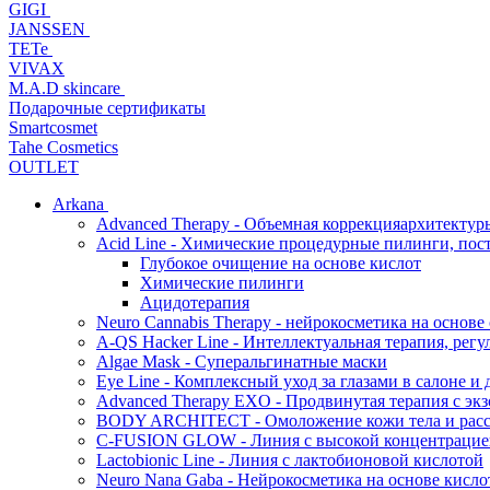
GIGI
JANSSEN
TETe
VIVAX
M.A.D skincare
Подарочные сертификаты
Smartcosmet
Tahe Cosmetics
OUTLET
Arkana
Advanced Therapy - Объемная коррекцияархитектур
Acid Line - Химические процедурные пилинги, по
Глубокое очищение на основе кислот
Химические пилинги
Ацидотерапия
Neuro Cannabis Therapy - нейрокосметика на основе
A-QS Hacker Line - Интеллектуальная терапия, ре
Algae Mask - Суперальгинатные маски
Eye Line - Комплексный уход за глазами в салоне и 
Advanced Therapy EXO - Продвинутая терапия с эк
BODY ARCHITECT - Омоложение кожи тела и рассл
C-FUSION GLOW - Линия с высокой концентрацией
Lactobionic Line - Линия с лактобионовой кислотой
Neuro Nana Gaba - Нейрокосметика на основе к