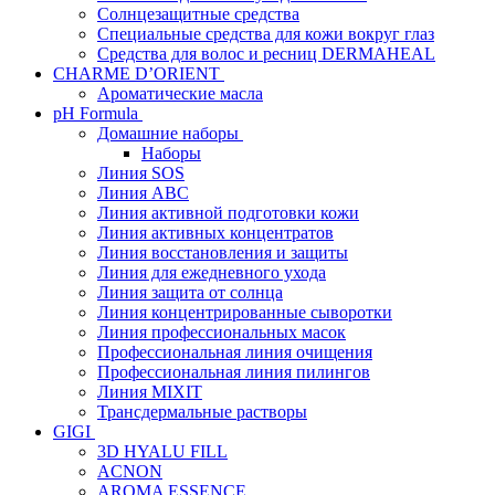
Солнцезащитные средства
Специальные средства для кожи вокруг глаз
Средства для волос и ресниц DERMAHEAL
CHARME D’ORIENT
Ароматические масла
pH Formula
Домашние наборы
Наборы
Линия SOS
Линия АВС
Линия активной подготовки кожи
Линия активных концентратов
Линия восстановления и защиты
Линия для ежедневного ухода
Линия защита от солнца
Линия концентрированные сыворотки
Линия профессиональных масок
Профессиональная линия очищения
Профессиональная линия пилингов
Линия MIXIT
Трансдермальные растворы
GIGI
3D HYALU FILL
ACNON
AROMA ESSENCE