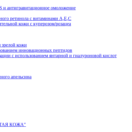
AS и антигравитационное омоложение
рного ретинола с витаминами A,Е,С
ительной кожи с куперозом/розацеа
я зрелой кожи
ьзованием инновационных пептидов
ии с использованием янтарной и гиалуроновой кислот
сного апельсина
ИСТАЯ КОЖА"