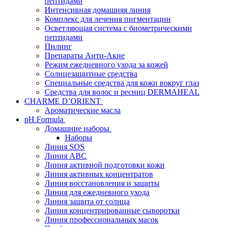
пептидами
Интенсивная домашняя линия
Комплекс для лечения пигментации
Осветляющая система с биометрическими
пептидами
Пилинг
Препараты Анти-Акне
Режим ежедневного ухода за кожей
Солнцезащитные средства
Специальные средства для кожи вокруг глаз
Средства для волос и ресниц DERMAHEAL
CHARME D’ORIENT
Ароматические масла
pH Formula
Домашние наборы
Наборы
Линия SOS
Линия АВС
Линия активной подготовки кожи
Линия активных концентратов
Линия восстановления и защиты
Линия для ежедневного ухода
Линия защита от солнца
Линия концентрированные сыворотки
Линия профессиональных масок