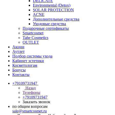
DELICATE
Environmental (Detox)
SOLAR PROTECTION
АCNE
Дополнительные средства
Уходовые средства
Подарочные сертификаты
Smartcosmet
Tahe Cosmetics
OUTLET
Акции
Аутлет
Подбор системы ухода
Кабинет эстетики
Косметологам
Бонусы
Контакты
+79109731947
Назад
Телефоны
+79109731947
Заказать звонок
по общим вопросам
sale@smartcosmet.ru