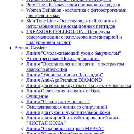
Pure Line - Базовая серия очищающих средств
Woman Definition - косметика с фитоэстрогенами
для зрелой кожи
Skin Tone Line - Осветляющая нейролиния с
использованием инновационных пептидов
TREASURE COLLECTION - Процедура
редермализации с использованием янтарной и
гиалуроновой кислот
Bernard Cassiere
Линия "Омолаживающий уход с бакучиолом"
Антистрессовая Шоколадная линия
Линия "Восстановление энергии" с экстрактом
красного апельсина
Линия "Удовольствие из Лапландии"
Линия Anti-Age Premium DIAMOND
Линия для кожи вокруг глаз с экстрактом василька
Линия Осветления и сияния с Юдзу
Очищение
Линия "С экстрактом ананаса"
Омолаживающая линия со спирулиной
Линия для сухой и чувствительной кожи
Линия для жирной и комбинированной кожи
"ЧИСТАЯ КОЖА"
Линия "Сокровища острова МУРЕА"
Линия "Солнце Карибских островов"