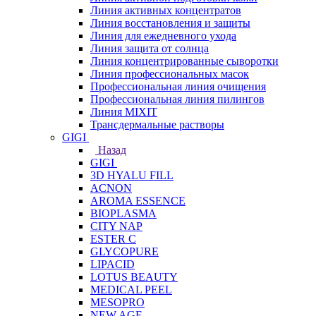
Линия активных концентратов
Линия восстановления и защиты
Линия для ежедневного ухода
Линия защита от солнца
Линия концентрированные сыворотки
Линия профессиональных масок
Профессиональная линия очищения
Профессиональная линия пилингов
Линия MIXIT
Трансдермальные растворы
GIGI
Назад
GIGI
3D HYALU FILL
ACNON
AROMA ESSENCE
BIOPLASMA
CITY NAP
ESTER C
GLYCOPURE
LIPACID
LOTUS BEAUTY
MEDICAL PEEL
MESOPRO
NEW AGE