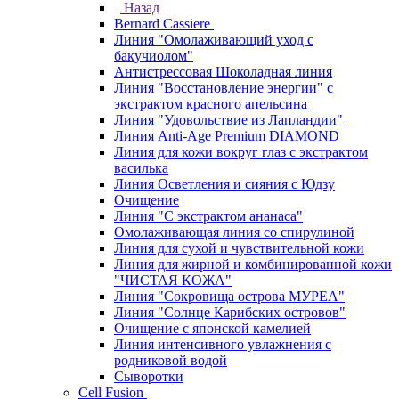
Назад
Bernard Cassiere
Линия "Омолаживающий уход с
бакучиолом"
Антистрессовая Шоколадная линия
Линия "Восстановление энергии" с
экстрактом красного апельсина
Линия "Удовольствие из Лапландии"
Линия Anti-Age Premium DIAMOND
Линия для кожи вокруг глаз с экстрактом
василька
Линия Осветления и сияния с Юдзу
Очищение
Линия "С экстрактом ананаса"
Омолаживающая линия со спирулиной
Линия для сухой и чувствительной кожи
Линия для жирной и комбинированной кожи
"ЧИСТАЯ КОЖА"
Линия "Сокровища острова МУРЕА"
Линия "Солнце Карибских островов"
Очищение с японской камелией
Линия интенсивного увлажнения с
родниковой водой
Сыворотки
Cell Fusion