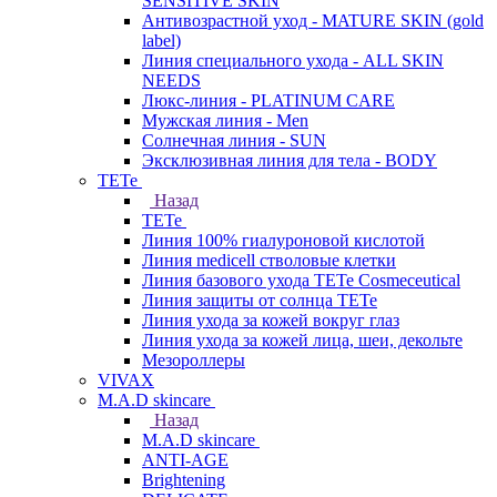
SENSITIVE SKIN
Антивозрастной уход - MATURE SKIN (gold
label)
Линия специального ухода - ALL SKIN
NEEDS
Люкс-линия - PLATINUM CARE
Мужская линия - Men
Солнечная линия - SUN
Эксклюзивная линия для тела - BODY
TETe
Назад
TETe
Линия 100% гиалуроновой кислотой
Линия medicell стволовые клетки
Линия базового ухода TETe Cosmeceutical
Линия защиты от солнца TETe
Линия ухода за кожей вокруг глаз
Линия ухода за кожей лица, шеи, декольте
Мезороллеры
VIVAX
M.A.D skincare
Назад
M.A.D skincare
ANTI-AGE
Brightening