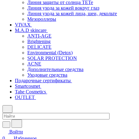
Линия защиты от солнца TETe
Линия ухода за кожей вокруг глаз
Линия ухода за кожей лица, шеи, декольте
Мезороллеры
VIVAX
M.A.D skincare
ANTI-AGE
Brightening
DELICATE
Environmental (Detox)
SOLAR PROTECTION
АCNE
Дополнительные средства
Уходовые средства
Подарочные сертификаты
Smartcosmet
Tahe Cosmetics
OUTLET
Войти
0
Избранное