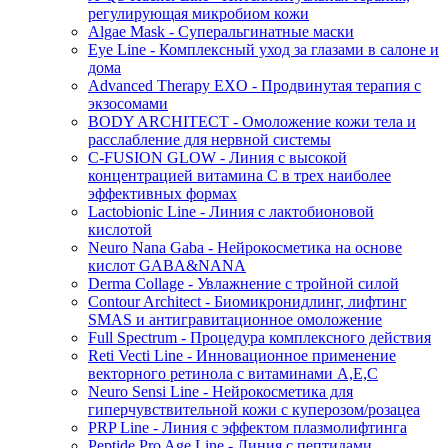
регулирующая микробиом кожи
Algae Mask - Суперальгинатные маски
Eye Line - Комплексный уход за глазами в салоне и
дома
Advanced Therapy EXO - Продвинутая терапия с
экзосомами
BODY ARCHITECT - Омоложение кожи тела и
расслабление для нервной системы
C-FUSION GLOW - Линия с высокой
концентрацией витамина C в трех наиболее
эффективных формах
Lactobionic Line - Линия с лактобионовой
кислотой
Neuro Nana Gaba - Нейрокосметика на основе
кислот GABA&NANA
Derma Collage - Увлажнение с тройной силой
Contour Architect - Биомикронидлинг, лифтинг
SMAS и антигравитационное омоложение
Full Spectrum - Процедура комплексного действия
Reti Vecti Line - Инновационное применение
векторного ретинола с витаминами A,Е,С
Neuro Sensi Line - Нейрокосметика для
гиперчувствительной кожи с куперозом/розацеа
PRP Line - Линия с эффектом плазмолифтинга
Peptide Pro Age Line - Линия с пептидами