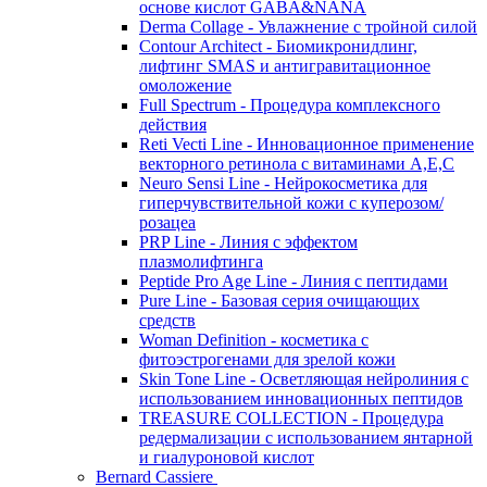
основе кислот GABA&NANA
Derma Collage - Увлажнение с тройной силой
Contour Architect - Биомикронидлинг,
лифтинг SMAS и антигравитационное
омоложение
Full Spectrum - Процедура комплексного
действия
Reti Vecti Line - Инновационное применение
векторного ретинола с витаминами A,Е,С
Neuro Sensi Line - Нейрокосметика для
гиперчувствительной кожи с куперозом/
розацеа
PRP Line - Линия с эффектом
плазмолифтинга
Peptide Pro Age Line - Линия с пептидами
Pure Line - Базовая серия очищающих
средств
Woman Definition - косметика с
фитоэстрогенами для зрелой кожи
Skin Tone Line - Осветляющая нейролиния с
использованием инновационных пептидов
TREASURE COLLECTION - Процедура
редермализации с использованием янтарной
и гиалуроновой кислот
Bernard Cassiere