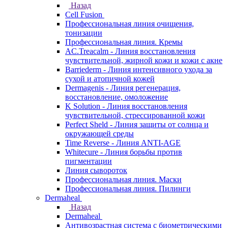
Назад
Cell Fusion
Профессиональная линия очищения,
тонизации
Профессиональная линия. Кремы
AC.Treacalm - Линия восстановления
чувствительной, жирной кожи и кожи с акне
Barriederm - Линия интенсивного ухода за
сухой и атопичной кожей
Dermagenis - Линия регенерация,
восстановление, омоложение
K Solution - Линия восстановления
чувствительной, стрессированной кожи
Perfect Sheld - Линия защиты от солнца и
окружающей среды
Time Reverse - Линия ANTI-AGE
Whitecure - Линия борьбы против
пигментации
Линия сывороток
Профессиональная линия. Маски
Профессиональная линия. Пилинги
Dermaheal
Назад
Dermaheal
Антивозрастная система с биометрическими