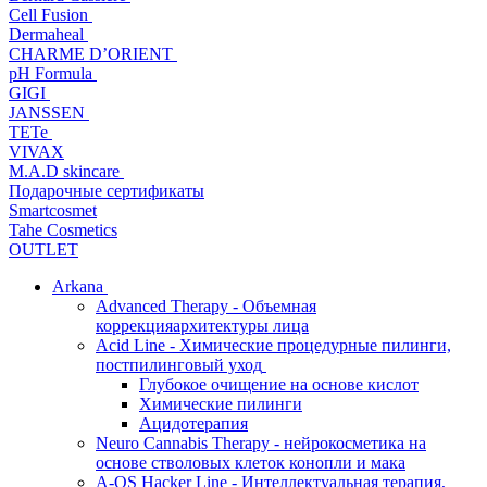
Cell Fusion
Dermaheal
CHARME D’ORIENT
pH Formula
GIGI
JANSSEN
TETe
VIVAX
M.A.D skincare
Подарочные сертификаты
Smartcosmet
Tahe Cosmetics
OUTLET
Arkana
Advanced Therapy - Объемная
коррекцияархитектуры лица
Acid Line - Химические процедурные пилинги,
постпилинговый уход
Глубокое очищение на основе кислот
Химические пилинги
Ацидотерапия
Neuro Cannabis Therapy - нейрокосметика на
основе стволовых клеток конопли и мака
A-QS Hacker Line - Интеллектуальная терапия,