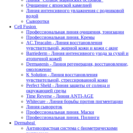
Очищение с японской камелией
Линия интенсивного увлажнения с родниковой
водой
Сыворотки
Cell Fusion
Профессиональная линия очищения, тонизации
Профессиональная линия. Кремы
AC.Treacalm - Линия восстановления
чувствительной, жирной кожи и кожи с акне
Barriederm - Линия интенсивного ухода за сухой и
атопичной кожей
Dermagenis - Линия регенерация, восстановление,
омоложение
K Solution - Линия восстановления
чувствительной, стрессированной кожи
Perfect Sheld - Линия защиты от солнца и
окружающей среды
Time Reverse - Линия ANTI-AGE
Whitecure - Линия борьбы против пигментации
Линия сывороток
Профессиональная линия. Маски
Профессиональная линия. Пилинги
Dermaheal
Антивозрастная система с биометрическими