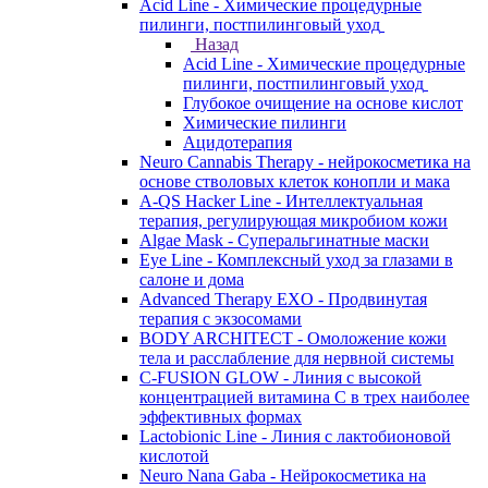
Acid Line - Химические процедурные
пилинги, постпилинговый уход
Назад
Acid Line - Химические процедурные
пилинги, постпилинговый уход
Глубокое очищение на основе кислот
Химические пилинги
Ацидотерапия
Neuro Cannabis Therapy - нейрокосметика на
основе стволовых клеток конопли и мака
A-QS Hacker Line - Интеллектуальная
терапия, регулирующая микробиом кожи
Algae Mask - Суперальгинатные маски
Eye Line - Комплексный уход за глазами в
салоне и дома
Advanced Therapy EXO - Продвинутая
терапия с экзосомами
BODY ARCHITECT - Омоложение кожи
тела и расслабление для нервной системы
C-FUSION GLOW - Линия с высокой
концентрацией витамина C в трех наиболее
эффективных формах
Lactobionic Line - Линия с лактобионовой
кислотой
Neuro Nana Gaba - Нейрокосметика на