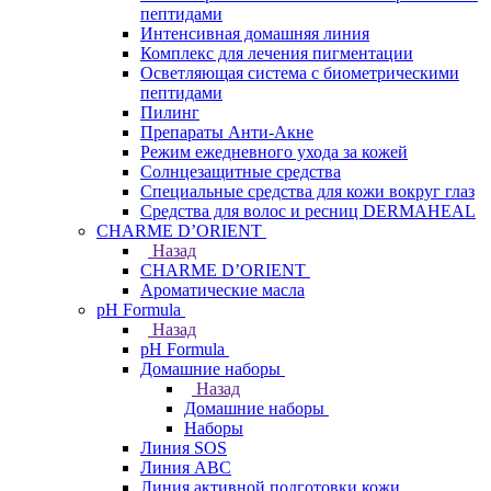
пептидами
Интенсивная домашняя линия
Комплекс для лечения пигментации
Осветляющая система с биометрическими
пептидами
Пилинг
Препараты Анти-Акне
Режим ежедневного ухода за кожей
Солнцезащитные средства
Специальные средства для кожи вокруг глаз
Средства для волос и ресниц DERMAHEAL
CHARME D’ORIENT
Назад
CHARME D’ORIENT
Ароматические масла
pH Formula
Назад
pH Formula
Домашние наборы
Назад
Домашние наборы
Наборы
Линия SOS
Линия АВС
Линия активной подготовки кожи