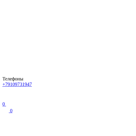
Телефоны
+79109731947
0
0