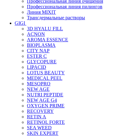
Профессиональная линия очищения
Профессиональная линия пилингов
Линия MIXIT
Трансдермальные растворы
GIGI
3D HYALU FILL
ACNON
AROMA ESSENCE
BIOPLASMA
CITY NAP
ESTER C
GLYCOPURE
LIPACID
LOTUS BEAUTY
MEDICAL PEEL
MESOPRO
NEW AGE
NUTRI PEPTIDE
NEW AGE G4
OXYGEN PRIME
RECOVERY
RETIN A
RETINOL FORTE
SEA WEED
SKIN EXPERT