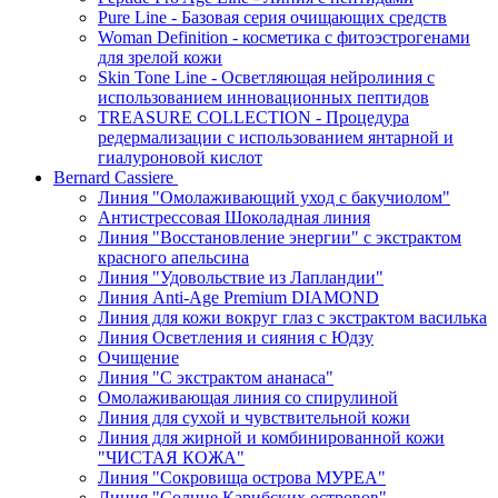
Pure Line - Базовая серия очищающих средств
Woman Definition - косметика с фитоэстрогенами
для зрелой кожи
Skin Tone Line - Осветляющая нейролиния с
использованием инновационных пептидов
TREASURE COLLECTION - Процедура
редермализации с использованием янтарной и
гиалуроновой кислот
Bernard Cassiere
Линия "Омолаживающий уход с бакучиолом"
Антистрессовая Шоколадная линия
Линия "Восстановление энергии" с экстрактом
красного апельсина
Линия "Удовольствие из Лапландии"
Линия Anti-Age Premium DIAMOND
Линия для кожи вокруг глаз с экстрактом василька
Линия Осветления и сияния с Юдзу
Очищение
Линия "С экстрактом ананаса"
Омолаживающая линия со спирулиной
Линия для сухой и чувствительной кожи
Линия для жирной и комбинированной кожи
"ЧИСТАЯ КОЖА"
Линия "Сокровища острова МУРЕА"
Линия "Солнце Карибских островов"