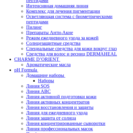
пептидами
Интенсивная домашняя линия
Комплекс для лечения пигментации
Осветляющая система с биометрическими
пептидами
Пилинг
Препараты Анти-Акне
Режим ежедневного ухода за кожей
Солнцезащитные средства
Специальные средства для кожи вокруг глаз
Средства для волос и ресниц DERMAHEAL
CHARME D’ORIENT
Ароматические масла
pH Formula
Домашние наборы
Наборы
Линия SOS
Линия АВС
Линия активной подготовки кожи
Линия активных концентратов
Линия восстановления и защиты
Линия для ежедневного ухода
Линия защита от солнца
Линия концентрированные сыворотки
Линия профессиональных масок