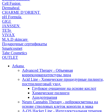
Cell Fusion
Dermaheal
CHARME D’ORIENT
pH Formula
GIGI
JANSSEN
TETe
VIVAX
M.A.D skincare
Подарочные сертификаты
Smartcosmet
Tahe Cosmetics
OUTLET
Arkana
Advanced Therapy - Объемная
коррекцияархитектуры лица
Acid Line - Химические процедурные пилинги,
постпилинговый уход
Глубокое очищение на основе кислот
Химические пилинги
Ацидотерапия
Neuro Cannabis Therapy - нейрокосметика на
основе стволовых клеток конопли и мака
A-QS Hacker Line - Интеллектуальная терапия,