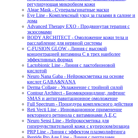
регулирующая микробиом кожи
Algae Mask - Суперальгинатные маски
Eye Line - Комплексный уход за глазами в салоне и
дома
Advanced Therapy EXO - Продвинутая терапия с
экзосомами
BODY ARCHITECT - Омоложение кожи тела и
расслабление для нервной системы
C-FUSION GLOW - Линия с высокой
концентрацией витамина C в трех наиболее
эффективных формах
Lactobionic Line - Линия с лактобионовой
кислотой
Neuro Nana Gaba - Нейрокосметика на основе
кислот GABA&NANA
Derma Collage - Увлажнение с тройной силой
Contour Architect - Биомикронидлинг, лифтинг
SMAS и антигравитационное омоложение
Full Spectrum - Процедура комплексного действия
Reti Vecti Line - Инновационное применение
векторного ретинола с витаминами A,Е,С
Neuro Sensi Line - Нейрокосметика для
гиперчувствительной кожи с куперозом/розацеа
PRP Line - Линия с эффектом плазмолифтинга
Peptide Pro Age Line - Линия с пептидами