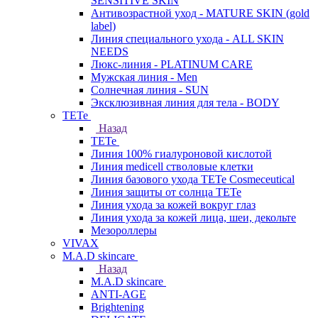
SENSITIVE SKIN
Антивозрастной уход - MATURE SKIN (gold
label)
Линия специального ухода - ALL SKIN
NEEDS
Люкс-линия - PLATINUM CARE
Мужская линия - Men
Солнечная линия - SUN
Эксклюзивная линия для тела - BODY
TETe
Назад
TETe
Линия 100% гиалуроновой кислотой
Линия medicell стволовые клетки
Линия базового ухода TETe Cosmeceutical
Линия защиты от солнца TETe
Линия ухода за кожей вокруг глаз
Линия ухода за кожей лица, шеи, декольте
Мезороллеры
VIVAX
M.A.D skincare
Назад
M.A.D skincare
ANTI-AGE
Brightening