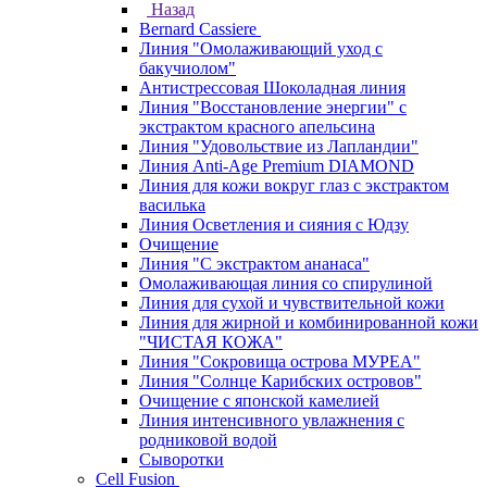
Назад
Bernard Cassiere
Линия "Омолаживающий уход с
бакучиолом"
Антистрессовая Шоколадная линия
Линия "Восстановление энергии" с
экстрактом красного апельсина
Линия "Удовольствие из Лапландии"
Линия Anti-Age Premium DIAMOND
Линия для кожи вокруг глаз с экстрактом
василька
Линия Осветления и сияния с Юдзу
Очищение
Линия "С экстрактом ананаса"
Омолаживающая линия со спирулиной
Линия для сухой и чувствительной кожи
Линия для жирной и комбинированной кожи
"ЧИСТАЯ КОЖА"
Линия "Сокровища острова МУРЕА"
Линия "Солнце Карибских островов"
Очищение с японской камелией
Линия интенсивного увлажнения с
родниковой водой
Сыворотки
Cell Fusion