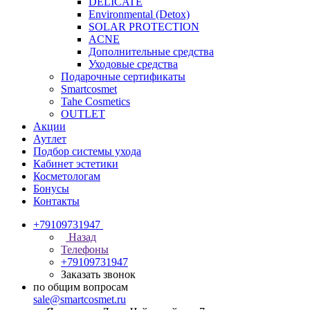
DELICATE
Environmental (Detox)
SOLAR PROTECTION
АCNE
Дополнительные средства
Уходовые средства
Подарочные сертификаты
Smartcosmet
Tahe Cosmetics
OUTLET
Акции
Аутлет
Подбор системы ухода
Кабинет эстетики
Косметологам
Бонусы
Контакты
+79109731947
Назад
Телефоны
+79109731947
Заказать звонок
по общим вопросам
sale@smartcosmet.ru