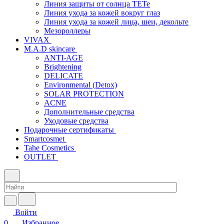
Линия защиты от солнца TETe
Линия ухода за кожей вокруг глаз
Линия ухода за кожей лица, шеи, декольте
Мезороллеры
VIVAX
M.A.D skincare
ANTI-AGE
Brightening
DELICATE
Environmental (Detox)
SOLAR PROTECTION
АCNE
Дополнительные средства
Уходовые средства
Подарочные сертификаты
Smartcosmet
Tahe Cosmetics
OUTLET
Войти
0
Избранное