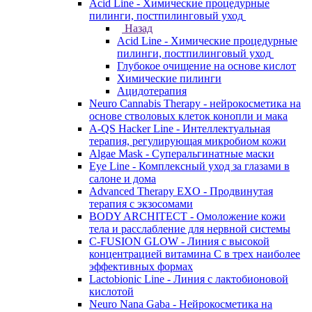
Acid Line - Химические процедурные
пилинги, постпилинговый уход
Назад
Acid Line - Химические процедурные
пилинги, постпилинговый уход
Глубокое очищение на основе кислот
Химические пилинги
Ацидотерапия
Neuro Cannabis Therapy - нейрокосметика на
основе стволовых клеток конопли и мака
A-QS Hacker Line - Интеллектуальная
терапия, регулирующая микробиом кожи
Algae Mask - Суперальгинатные маски
Eye Line - Комплексный уход за глазами в
салоне и дома
Advanced Therapy EXO - Продвинутая
терапия с экзосомами
BODY ARCHITECT - Омоложение кожи
тела и расслабление для нервной системы
C-FUSION GLOW - Линия с высокой
концентрацией витамина C в трех наиболее
эффективных формах
Lactobionic Line - Линия с лактобионовой
кислотой
Neuro Nana Gaba - Нейрокосметика на