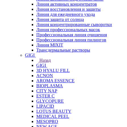
Линия активных концентратов
Линия восстановления и защиты
Линия для ежедневного ухода
Линия защита от солнца
Линия концентрированные сыворотки
Линия профессиональных масок
Профессиональная линия очищения
Профессиональная линия пилингов
Линия MIXIT
Трансдермальные растворы
GIGI
Назад
GIGI
3D HYALU FILL
ACNON
AROMA ESSENCE
BIOPLASMA
CITY NAP
ESTER C
GLYCOPURE
LIPACID
LOTUS BEAUTY
MEDICAL PEEL
MESOPRO
NEW AGE