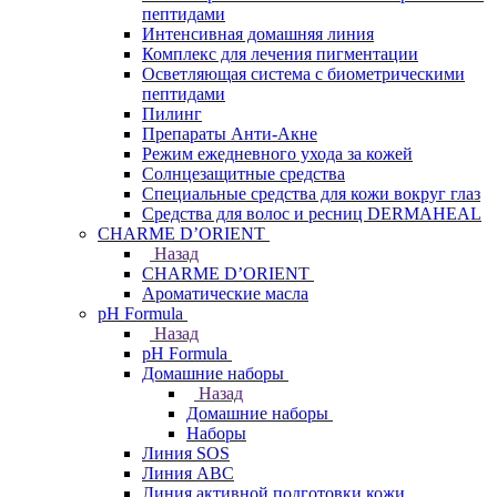
пептидами
Интенсивная домашняя линия
Комплекс для лечения пигментации
Осветляющая система с биометрическими
пептидами
Пилинг
Препараты Анти-Акне
Режим ежедневного ухода за кожей
Солнцезащитные средства
Специальные средства для кожи вокруг глаз
Средства для волос и ресниц DERMAHEAL
CHARME D’ORIENT
Назад
CHARME D’ORIENT
Ароматические масла
pH Formula
Назад
pH Formula
Домашние наборы
Назад
Домашние наборы
Наборы
Линия SOS
Линия АВС
Линия активной подготовки кожи