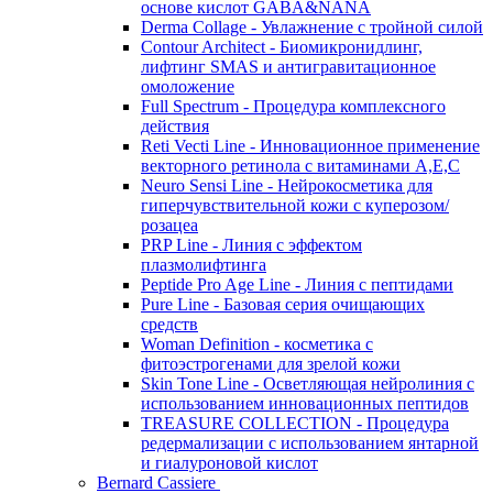
основе кислот GABA&NANA
Derma Collage - Увлажнение с тройной силой
Contour Architect - Биомикронидлинг,
лифтинг SMAS и антигравитационное
омоложение
Full Spectrum - Процедура комплексного
действия
Reti Vecti Line - Инновационное применение
векторного ретинола с витаминами A,Е,С
Neuro Sensi Line - Нейрокосметика для
гиперчувствительной кожи с куперозом/
розацеа
PRP Line - Линия с эффектом
плазмолифтинга
Peptide Pro Age Line - Линия с пептидами
Pure Line - Базовая серия очищающих
средств
Woman Definition - косметика с
фитоэстрогенами для зрелой кожи
Skin Tone Line - Осветляющая нейролиния с
использованием инновационных пептидов
TREASURE COLLECTION - Процедура
редермализации с использованием янтарной
и гиалуроновой кислот
Bernard Cassiere