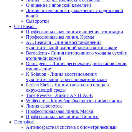
Очищение с японской камелией
Линия интенсивного увлажнения с родниковой
водой
Сыворотки
Cell Fusion
Профессиональная линия очищения, тонизации
Профессиональная линия. Кремы
AC.Treacalm - Линия восстановления
чувствительной, жирной кожи и кожи с акне
Barriederm - Линия интенсивного ухода за сухой и
атопичной кожей
Dermagenis - Линия регенерация, восстановление,
омоложение
K Solution - Линия восстановления
чувствительной, стрессированной кожи
Perfect Sheld - Линия защиты от солнца и
окружающей среды
Time Reverse - Линия ANTI-AGE
Whitecure - Линия борьбы против пигментации
Линия сывороток
Профессиональная линия. Маски
Профессиональная линия. Пилинги
Dermaheal
Антивозрастная система с биометрическими