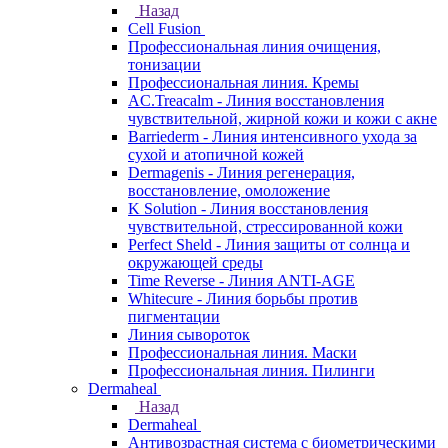
Назад
Cell Fusion
Профессиональная линия очищения,
тонизации
Профессиональная линия. Кремы
AC.Treacalm - Линия восстановления
чувствительной, жирной кожи и кожи с акне
Barriederm - Линия интенсивного ухода за
сухой и атопичной кожей
Dermagenis - Линия регенерация,
восстановление, омоложение
K Solution - Линия восстановления
чувствительной, стрессированной кожи
Perfect Sheld - Линия защиты от солнца и
окружающей среды
Time Reverse - Линия ANTI-AGE
Whitecure - Линия борьбы против
пигментации
Линия сывороток
Профессиональная линия. Маски
Профессиональная линия. Пилинги
Dermaheal
Назад
Dermaheal
Антивозрастная система с биометрическими