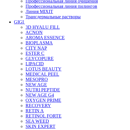
Профессиональная линия очищения
Профессиональная линия пилингов
Линия MIXIT
Трансдермальные растворы
GIGI
3D HYALU FILL
ACNON
AROMA ESSENCE
BIOPLASMA
CITY NAP
ESTER C
GLYCOPURE
LIPACID
LOTUS BEAUTY
MEDICAL PEEL
MESOPRO
NEW AGE
NUTRI PEPTIDE
NEW AGE G4
OXYGEN PRIME
RECOVERY
RETIN A
RETINOL FORTE
SEA WEED
SKIN EXPERT