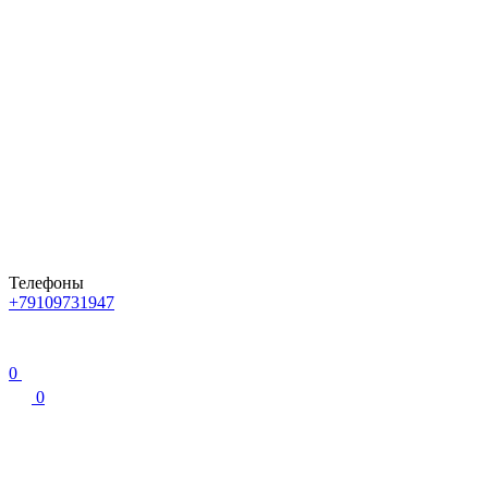
Телефоны
+79109731947
0
0