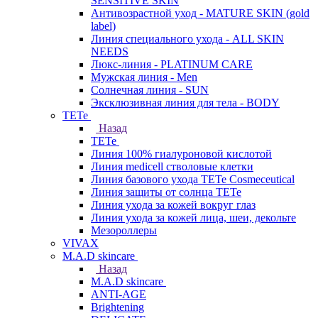
SENSITIVE SKIN
Антивозрастной уход - MATURE SKIN (gold
label)
Линия специального ухода - ALL SKIN
NEEDS
Люкс-линия - PLATINUM CARE
Мужская линия - Men
Солнечная линия - SUN
Эксклюзивная линия для тела - BODY
TETe
Назад
TETe
Линия 100% гиалуроновой кислотой
Линия medicell стволовые клетки
Линия базового ухода TETe Cosmeceutical
Линия защиты от солнца TETe
Линия ухода за кожей вокруг глаз
Линия ухода за кожей лица, шеи, декольте
Мезороллеры
VIVAX
M.A.D skincare
Назад
M.A.D skincare
ANTI-AGE
Brightening