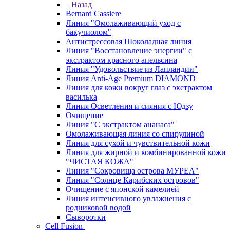
Назад
Bernard Cassiere
Линия "Омолаживающий уход с
бакучиолом"
Антистрессовая Шоколадная линия
Линия "Восстановление энергии" с
экстрактом красного апельсина
Линия "Удовольствие из Лапландии"
Линия Anti-Age Premium DIAMOND
Линия для кожи вокруг глаз с экстрактом
василька
Линия Осветления и сияния с Юдзу
Очищение
Линия "С экстрактом ананаса"
Омолаживающая линия со спирулиной
Линия для сухой и чувствительной кожи
Линия для жирной и комбинированной кожи
"ЧИСТАЯ КОЖА"
Линия "Сокровища острова МУРЕА"
Линия "Солнце Карибских островов"
Очищение с японской камелией
Линия интенсивного увлажнения с
родниковой водой
Сыворотки
Cell Fusion