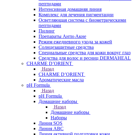
пептидами
Интенсивная домашняя линия
Комплекс для лечения пигментации
Осветляющая система с биометрическими
пептидами
Пилинг
Препараты Анти-Акне
Режим ежедневного ухода за кожей
Солнцезащитные средства
Специальные средства для кожи вокруг глаз
Средства для волос и ресниц DERMAHEAL
CHARME D’ORIENT
Назад
CHARME D’ORIENT
Ароматические масла
pH Formula
Назад
pH Formula
Домашние наборы
Назад
Домашние наборы
Наборы
Линия SOS
Линия АВС
Линия активной подготовки кожи