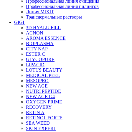
Профессиональная линия очищения
Профессиональная линия пилингов
Линия MIXIT
Трансдермальные растворы
GIGI
3D HYALU FILL
ACNON
AROMA ESSENCE
BIOPLASMA
CITY NAP
ESTER C
GLYCOPURE
LIPACID
LOTUS BEAUTY
MEDICAL PEEL
MESOPRO
NEW AGE
NUTRI PEPTIDE
NEW AGE G4
OXYGEN PRIME
RECOVERY
RETIN A
RETINOL FORTE
SEA WEED
SKIN EXPERT