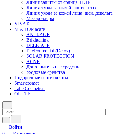
Линия защиты от солнца TETe
Линия ухода за кожей вокруг глаз
Линия ухода за кожей лица, шеи, декольте
Мезороллеры
VIVAX
M.A.D skincare
ANTI-AGE
Brightening
DELICATE
Environmental (Detox)
SOLAR PROTECTION
АCNE
Дополнительные средства
Уходовые средства
Подарочные сертификаты
Smartcosmet
Tahe Cosmetics
OUTLET
Войти
0
Избранное