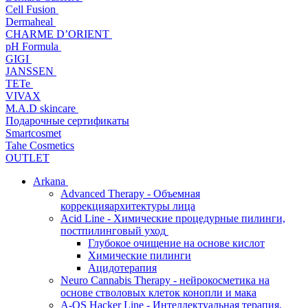
Cell Fusion
Dermaheal
CHARME D’ORIENT
pH Formula
GIGI
JANSSEN
TETe
VIVAX
M.A.D skincare
Подарочные сертификаты
Smartcosmet
Tahe Cosmetics
OUTLET
Arkana
Advanced Therapy - Объемная
коррекцияархитектуры лица
Acid Line - Химические процедурные пилинги,
постпилинговый уход
Глубокое очищение на основе кислот
Химические пилинги
Ацидотерапия
Neuro Cannabis Therapy - нейрокосметика на
основе стволовых клеток конопли и мака
A-QS Hacker Line - Интеллектуальная терапия,