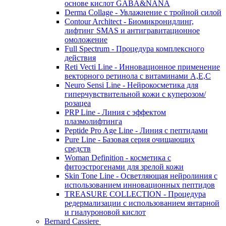
основе кислот GABA&NANA
Derma Collage - Увлажнение с тройной силой
Contour Architect - Биомикронидлинг,
лифтинг SMAS и антигравитационное
омоложение
Full Spectrum - Процедура комплексного
действия
Reti Vecti Line - Инновационное применение
векторного ретинола с витаминами A,Е,С
Neuro Sensi Line - Нейрокосметика для
гиперчувствительной кожи с куперозом/
розацеа
PRP Line - Линия с эффектом
плазмолифтинга
Peptide Pro Age Line - Линия с пептидами
Pure Line - Базовая серия очищающих
средств
Woman Definition - косметика с
фитоэстрогенами для зрелой кожи
Skin Tone Line - Осветляющая нейролиния с
использованием инновационных пептидов
TREASURE COLLECTION - Процедура
редермализации с использованием янтарной
и гиалуроновой кислот
Bernard Cassiere