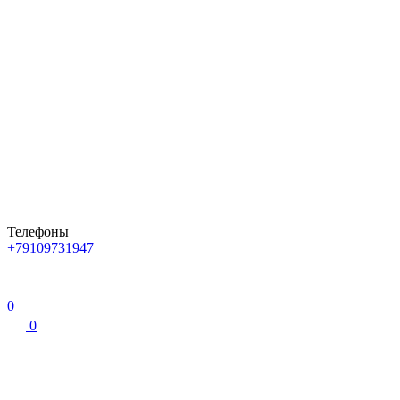
Телефоны
+79109731947
0
0