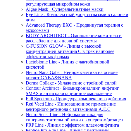
регулирующая микробиом кожи
Algae Mask - Суперальгинатные маски
Eye Line - Комплексный уход за глазами в салоне и
дома
Advanced Therapy EXO - Продвинутая терапия с
экзосомами
BODY ARCHITECT - Омоложение кожи тела и
расслабление для нервной системы
C-FUSION GLOW - Линия с высокой
концентрацией витамина C в трех наиболее
эффективных формах
Lactobionic Line - Линия с лактобионовой
кислотой
Neuro Nana Gaba - Нейрокосметика на основе
кислот GABA&NANA
Derma Collage - Увлажнение с тройной силой
Contour Architect - Биомикронидлинг, лифтинг
SMAS и антигравитационное омоложение
Full Spectrum - Процедура комплексного действия
Reti Vecti Line - Инновационное применение
векторного ретинола с витаминами A,Е,С
Neuro Sensi Line - Нейрокосметика для
гиперчувствительной кожи с куперозом/розацеа
PRP Line - Линия с эффектом плазмолифтинга
Peptide Pro Age Line - Линия с пептидами