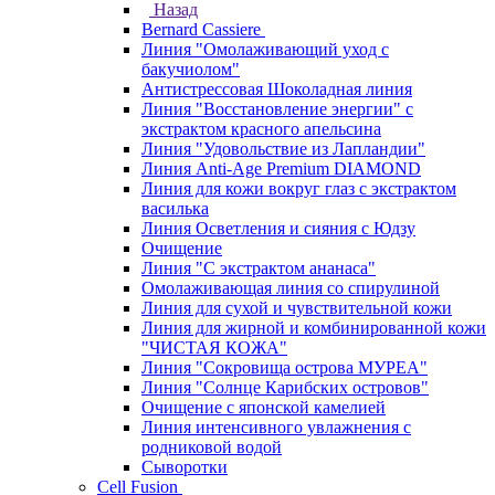
Назад
Bernard Cassiere
Линия "Омолаживающий уход с
бакучиолом"
Антистрессовая Шоколадная линия
Линия "Восстановление энергии" с
экстрактом красного апельсина
Линия "Удовольствие из Лапландии"
Линия Anti-Age Premium DIAMOND
Линия для кожи вокруг глаз с экстрактом
василька
Линия Осветления и сияния с Юдзу
Очищение
Линия "С экстрактом ананаса"
Омолаживающая линия со спирулиной
Линия для сухой и чувствительной кожи
Линия для жирной и комбинированной кожи
"ЧИСТАЯ КОЖА"
Линия "Сокровища острова МУРЕА"
Линия "Солнце Карибских островов"
Очищение с японской камелией
Линия интенсивного увлажнения с
родниковой водой
Сыворотки
Cell Fusion