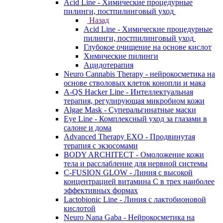
Acid Line - Химические процедурные
пилинги, постпилинговый уход
Назад
Acid Line - Химические процедурные
пилинги, постпилинговый уход
Глубокое очищение на основе кислот
Химические пилинги
Ацидотерапия
Neuro Cannabis Therapy - нейрокосметика на
основе стволовых клеток конопли и мака
A-QS Hacker Line - Интеллектуальная
терапия, регулирующая микробиом кожи
Algae Mask - Суперальгинатные маски
Eye Line - Комплексный уход за глазами в
салоне и дома
Advanced Therapy EXO - Продвинутая
терапия с экзосомами
BODY ARCHITECT - Омоложение кожи
тела и расслабление для нервной системы
C-FUSION GLOW - Линия с высокой
концентрацией витамина C в трех наиболее
эффективных формах
Lactobionic Line - Линия с лактобионовой
кислотой
Neuro Nana Gaba - Нейрокосметика на