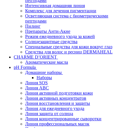
пептидами
Интенсивная домашняя линия
Комплекс для лечения пигментации
Осветляющая система с биометрическими
пептидами
Пилинг
Препараты Анти-Акне
Режим ежедневного ухода за кожей
Солнцезащитные средства
Специальные средства для кожи вокруг глаз
Средства для волос и ресниц DERMAHEAL
CHARME D’ORIENT
Ароматические масла
pH Formula
Домашние наборы
Наборы
Линия SOS
Линия АВС
Линия активной подготовки кожи
Линия активных концентратов
Линия восстановления и защиты
Линия для ежедневного ухода
Линия защита от солнца
Линия концентрированные сыворотки
Линия профессиональных масок