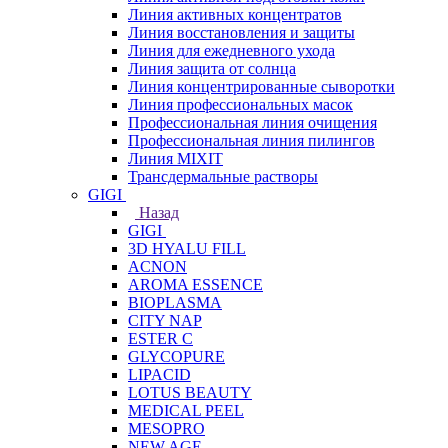
Линия активных концентратов
Линия восстановления и защиты
Линия для ежедневного ухода
Линия защита от солнца
Линия концентрированные сыворотки
Линия профессиональных масок
Профессиональная линия очищения
Профессиональная линия пилингов
Линия MIXIT
Трансдермальные растворы
GIGI
Назад
GIGI
3D HYALU FILL
ACNON
AROMA ESSENCE
BIOPLASMA
CITY NAP
ESTER C
GLYCOPURE
LIPACID
LOTUS BEAUTY
MEDICAL PEEL
MESOPRO
NEW AGE