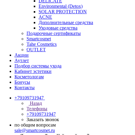
DELICATE
Environmental (Detox)
SOLAR PROTECTION
АCNE
Дополнительные средства
Уходовые средства
Подарочные сертификаты
Smartcosmet
Tahe Cosmetics
OUTLET
Акции
Аутлет
Подбор системы ухода
Кабинет эстетики
Косметологам
Бонусы
Контакты
+79109731947
Назад
Телефоны
+79109731947
Заказать звонок
по общим вопросам
sale@smartcosmet.ru