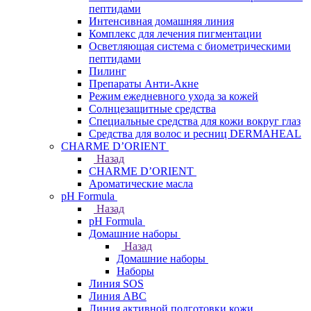
пептидами
Интенсивная домашняя линия
Комплекс для лечения пигментации
Осветляющая система с биометрическими
пептидами
Пилинг
Препараты Анти-Акне
Режим ежедневного ухода за кожей
Солнцезащитные средства
Специальные средства для кожи вокруг глаз
Средства для волос и ресниц DERMAHEAL
CHARME D’ORIENT
Назад
CHARME D’ORIENT
Ароматические масла
pH Formula
Назад
pH Formula
Домашние наборы
Назад
Домашние наборы
Наборы
Линия SOS
Линия АВС
Линия активной подготовки кожи