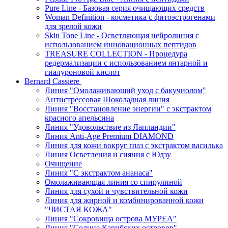
Pure Line - Базовая серия очищающих средств
Woman Definition - косметика с фитоэстрогенами
для зрелой кожи
Skin Tone Line - Осветляющая нейролиния с
использованием инновационных пептидов
TREASURE COLLECTION - Процедура
редермализации с использованием янтарной и
гиалуроновой кислот
Bernard Cassiere
Линия "Омолаживающий уход с бакучиолом"
Антистрессовая Шоколадная линия
Линия "Восстановление энергии" с экстрактом
красного апельсина
Линия "Удовольствие из Лапландии"
Линия Anti-Age Premium DIAMOND
Линия для кожи вокруг глаз с экстрактом василька
Линия Осветления и сияния с Юдзу
Очищение
Линия "С экстрактом ананаса"
Омолаживающая линия со спирулиной
Линия для сухой и чувствительной кожи
Линия для жирной и комбинированной кожи
"ЧИСТАЯ КОЖА"
Линия "Сокровища острова МУРЕА"
Линия "Солнце Карибских островов"