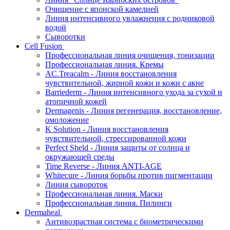
Очищение с японской камелией
Линия интенсивного увлажнения с родниковой
водой
Сыворотки
Cell Fusion
Профессиональная линия очищения, тонизации
Профессиональная линия. Кремы
AC.Treacalm - Линия восстановления
чувствительной, жирной кожи и кожи с акне
Barriederm - Линия интенсивного ухода за сухой и
атопичной кожей
Dermagenis - Линия регенерация, восстановление,
омоложение
K Solution - Линия восстановления
чувствительной, стрессированной кожи
Perfect Sheld - Линия защиты от солнца и
окружающей среды
Time Reverse - Линия ANTI-AGE
Whitecure - Линия борьбы против пигментации
Линия сывороток
Профессиональная линия. Маски
Профессиональная линия. Пилинги
Dermaheal
Антивозрастная система с биометрическими