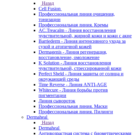
Назад
Cell Fusion
Профессиональная линия очищения,
тонизации
Профессиональная линия. Кремы
AC.Treacalm - Линия восстановления
чувствительной, жирной кожи и кожи с акне
Barriederm - Линия интенсивного ухода за
сухой и атопичной кожей
Dermagenis - Линия регенерация,
восстановление, омоложение
K Solution - Линия восстановления
чувствительной, стрессированной кожи
Perfect Sheld - Линия защиты от солнца и
окружающей среды
Time Reverse - Линия ANTI-AGE
Whitecure - Линия борьбы против
пигментации
Линия сывороток
Профессиональная линия. Маски
Профессиональная линия. Пилинги
Dermaheal
Назад
Dermaheal
Антивозрастная система с биометрическими