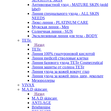
SENSITIVE SKIN
Антивозрастной уход - MATURE SKIN (gold
label)
Линия специального ухода - ALL SKIN
NEEDS
Люкс-линия - PLATINUM CARE
Мужская линия - Men
Солнечная линия - SUN
Эксклюзивная линия для тела - BODY
TETe
Назад
TETe
Линия 100% гиалуроновой кислотой
Линия medicell стволовые клетки
Линия базового ухода TETe Cosmeceutical
Линия защиты от солнца TETe
Линия ухода за кожей вокруг глаз
Линия ухода за кожей лица, шеи, декольте
Мезороллеры
VIVAX
M.A.D skincare
Назад
M.A.D skincare
ANTI-AGE
Brightening