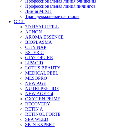
Профессиональная линия очищения
Профессиональная линия пилингов
Линия MIXIT
Трансдермальные растворы
GIGI
3D HYALU FILL
ACNON
AROMA ESSENCE
BIOPLASMA
CITY NAP
ESTER C
GLYCOPURE
LIPACID
LOTUS BEAUTY
MEDICAL PEEL
MESOPRO
NEW AGE
NUTRI PEPTIDE
NEW AGE G4
OXYGEN PRIME
RECOVERY
RETIN A
RETINOL FORTE
SEA WEED
SKIN EXPERT