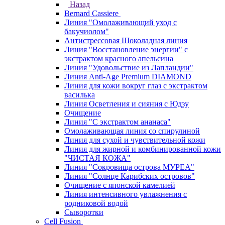
Назад
Bernard Cassiere
Линия "Омолаживающий уход с
бакучиолом"
Антистрессовая Шоколадная линия
Линия "Восстановление энергии" с
экстрактом красного апельсина
Линия "Удовольствие из Лапландии"
Линия Anti-Age Premium DIAMOND
Линия для кожи вокруг глаз с экстрактом
василька
Линия Осветления и сияния с Юдзу
Очищение
Линия "С экстрактом ананаса"
Омолаживающая линия со спирулиной
Линия для сухой и чувствительной кожи
Линия для жирной и комбинированной кожи
"ЧИСТАЯ КОЖА"
Линия "Сокровища острова МУРЕА"
Линия "Солнце Карибских островов"
Очищение с японской камелией
Линия интенсивного увлажнения с
родниковой водой
Сыворотки
Cell Fusion