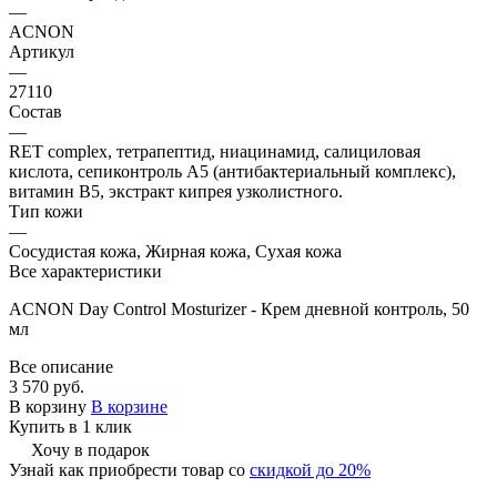
—
ACNON
Артикул
—
27110
Состав
—
RET complex, тетрапептид, ниацинамид, салициловая
кислота, сепиконтроль А5 (антибактериальный комплекс),
витамин В5, экстракт кипрея узколистного.
Тип кожи
—
Сосудистая кожа, Жирная кожа, Сухая кожа
Все характеристики
ACNON Day Control Mosturizer - Крем дневной контроль, 50
мл
Все описание
3 570 руб.
В корзину
В корзине
Купить в 1 клик
Хочу в подарок
Узнай как приобрести товар со
скидкой до 20%