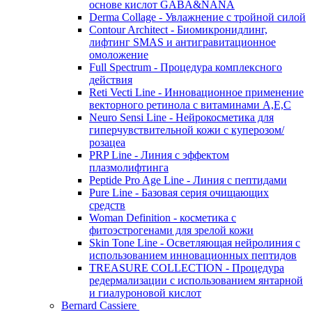
основе кислот GABA&NANA
Derma Collage - Увлажнение с тройной силой
Contour Architect - Биомикронидлинг,
лифтинг SMAS и антигравитационное
омоложение
Full Spectrum - Процедура комплексного
действия
Reti Vecti Line - Инновационное применение
векторного ретинола с витаминами A,Е,С
Neuro Sensi Line - Нейрокосметика для
гиперчувствительной кожи с куперозом/
розацеа
PRP Line - Линия с эффектом
плазмолифтинга
Peptide Pro Age Line - Линия с пептидами
Pure Line - Базовая серия очищающих
средств
Woman Definition - косметика с
фитоэстрогенами для зрелой кожи
Skin Tone Line - Осветляющая нейролиния с
использованием инновационных пептидов
TREASURE COLLECTION - Процедура
редермализации с использованием янтарной
и гиалуроновой кислот
Bernard Cassiere