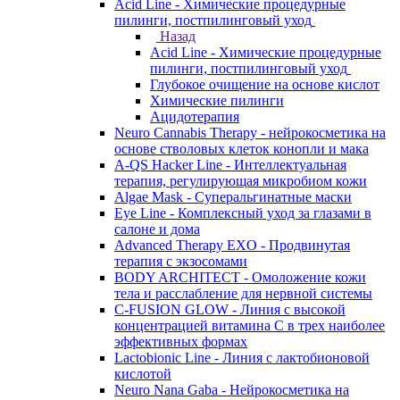
Acid Line - Химические процедурные
пилинги, постпилинговый уход
Назад
Acid Line - Химические процедурные
пилинги, постпилинговый уход
Глубокое очищение на основе кислот
Химические пилинги
Ацидотерапия
Neuro Cannabis Therapy - нейрокосметика на
основе стволовых клеток конопли и мака
A-QS Hacker Line - Интеллектуальная
терапия, регулирующая микробиом кожи
Algae Mask - Суперальгинатные маски
Eye Line - Комплексный уход за глазами в
салоне и дома
Advanced Therapy EXO - Продвинутая
терапия с экзосомами
BODY ARCHITECT - Омоложение кожи
тела и расслабление для нервной системы
C-FUSION GLOW - Линия с высокой
концентрацией витамина C в трех наиболее
эффективных формах
Lactobionic Line - Линия с лактобионовой
кислотой
Neuro Nana Gaba - Нейрокосметика на