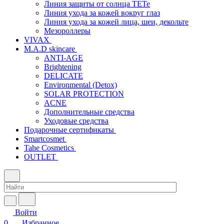
Линия защиты от солнца TETe
Линия ухода за кожей вокруг глаз
Линия ухода за кожей лица, шеи, декольте
Мезороллеры
VIVAX
M.A.D skincare
ANTI-AGE
Brightening
DELICATE
Environmental (Detox)
SOLAR PROTECTION
АCNE
Дополнительные средства
Уходовые средства
Подарочные сертификаты
Smartcosmet
Tahe Cosmetics
OUTLET
Войти
0
Избранное