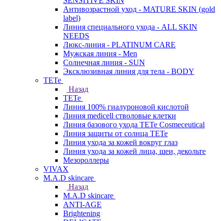
SENSITIVE SKIN
Антивозрастной уход - MATURE SKIN (gold
label)
Линия специального ухода - ALL SKIN
NEEDS
Люкс-линия - PLATINUM CARE
Мужская линия - Men
Солнечная линия - SUN
Эксклюзивная линия для тела - BODY
TETe
Назад
TETe
Линия 100% гиалуроновой кислотой
Линия medicell стволовые клетки
Линия базового ухода TETe Cosmeceutical
Линия защиты от солнца TETe
Линия ухода за кожей вокруг глаз
Линия ухода за кожей лица, шеи, декольте
Мезороллеры
VIVAX
M.A.D skincare
Назад
M.A.D skincare
ANTI-AGE
Brightening