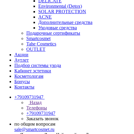
DELICATE
Environmental (Detox)
SOLAR PROTECTION
АCNE
Дополнительные средства
Уходовые средства
Подарочные сертификаты
Smartcosmet
Tahe Cosmetics
OUTLET
Акции
Аутлет
Подбор системы ухода
Кабинет эстетики
Косметологам
Бонусы
Контакты
+79109731947
Назад
Телефоны
+79109731947
Заказать звонок
по общим вопросам
sale@smartcosmet.ru