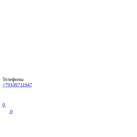
Телефоны
+79109731947
0
0