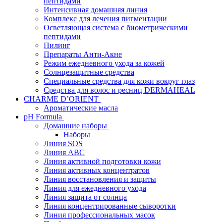
пептидами
Интенсивная домашняя линия
Комплекс для лечения пигментации
Осветляющая система с биометрическими
пептидами
Пилинг
Препараты Анти-Акне
Режим ежедневного ухода за кожей
Солнцезащитные средства
Специальные средства для кожи вокруг глаз
Средства для волос и ресниц DERMAHEAL
CHARME D’ORIENT
Ароматические масла
pH Formula
Домашние наборы
Наборы
Линия SOS
Линия АВС
Линия активной подготовки кожи
Линия активных концентратов
Линия восстановления и защиты
Линия для ежедневного ухода
Линия защита от солнца
Линия концентрированные сыворотки
Линия профессиональных масок