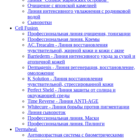
Очищение с японской камелией
Линия интенсивного увлажнения с родниковой
водой
Сыворотки
Cell Fusion
Профессиональная линия очищения, тонизации
Профессиональная линия. Кремы
AC.Treacalm - Линия восстановления
чувствительной, жирной кожи и кожи с акне
Barriederm - Линия интенсивного ухода за сухой и
атопичной кожей
Dermagenis - Линия регенерация, восстановление,
омоложение
K Solution - Линия восстановления
чувствительной, стрессированной кожи
Perfect Sheld - Линия защиты от солнца и
окружающей среды
Time Reverse - Линия ANTI-AGE
Whitecure - Линия борьбы против пигментации
Линия сывороток
Профессиональная линия. Маски
Профессиональная линия. Пилинги
Dermaheal
Антивозрастная система с биометрическими