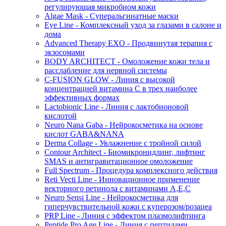
регулирующая микробиом кожи
Algae Mask - Суперальгинатные маски
Eye Line - Комплексный уход за глазами в салоне и
дома
Advanced Therapy EXO - Продвинутая терапия с
экзосомами
BODY ARCHITECT - Омоложение кожи тела и
расслабление для нервной системы
C-FUSION GLOW - Линия с высокой
концентрацией витамина C в трех наиболее
эффективных формах
Lactobionic Line - Линия с лактобионовой
кислотой
Neuro Nana Gaba - Нейрокосметика на основе
кислот GABA&NANA
Derma Collage - Увлажнение с тройной силой
Contour Architect - Биомикронидлинг, лифтинг
SMAS и антигравитационное омоложение
Full Spectrum - Процедура комплексного действия
Reti Vecti Line - Инновационное применение
векторного ретинола с витаминами A,Е,С
Neuro Sensi Line - Нейрокосметика для
гиперчувствительной кожи с куперозом/розацеа
PRP Line - Линия с эффектом плазмолифтинга
Peptide Pro Age Line - Линия с пептидами