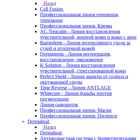
Назад
Cell Fusion
Профессиональная линия очищения,
тонизации
Профессиональная линия. Кремы
AC.Treacalm - Линия восстановления
чувствительной, жирной кожи и кожи с акне
Barriederm - Линия интенсивного ухода за
сухой и атопичной кожей
Dermagenis - Линия регенерация,
восстановление, омоложение
K Solution - Линия восстановления
чувствительной, стрессированной кожи
Perfect Sheld - Линия защиты от солнца и
окружающей среды
Time Reverse - Линия ANTI-AGE
Whitecure - Линия борьбы против
пигментации
Линия сывороток
Профессиональная линия. Маски
Профессиональная линия. Пилинги
Dermaheal
Назад
Dermaheal
Антивозрастная система с биометрическими