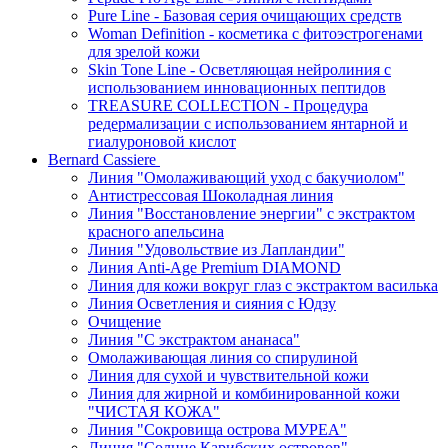
Pure Line - Базовая серия очищающих средств
Woman Definition - косметика с фитоэстрогенами
для зрелой кожи
Skin Tone Line - Осветляющая нейролиния с
использованием инновационных пептидов
TREASURE COLLECTION - Процедура
редермализации с использованием янтарной и
гиалуроновой кислот
Bernard Cassiere
Линия "Омолаживающий уход с бакучиолом"
Антистрессовая Шоколадная линия
Линия "Восстановление энергии" с экстрактом
красного апельсина
Линия "Удовольствие из Лапландии"
Линия Anti-Age Premium DIAMOND
Линия для кожи вокруг глаз с экстрактом василька
Линия Осветления и сияния с Юдзу
Очищение
Линия "С экстрактом ананаса"
Омолаживающая линия со спирулиной
Линия для сухой и чувствительной кожи
Линия для жирной и комбинированной кожи
"ЧИСТАЯ КОЖА"
Линия "Сокровища острова МУРЕА"
Линия "Солнце Карибских островов"