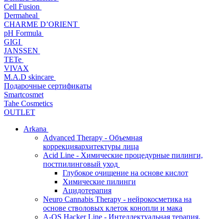
Cell Fusion
Dermaheal
CHARME D’ORIENT
pH Formula
GIGI
JANSSEN
TETe
VIVAX
M.A.D skincare
Подарочные сертификаты
Smartcosmet
Tahe Cosmetics
OUTLET
Arkana
Advanced Therapy - Объемная
коррекцияархитектуры лица
Acid Line - Химические процедурные пилинги,
постпилинговый уход
Глубокое очищение на основе кислот
Химические пилинги
Ацидотерапия
Neuro Cannabis Therapy - нейрокосметика на
основе стволовых клеток конопли и мака
A-QS Hacker Line - Интеллектуальная терапия,