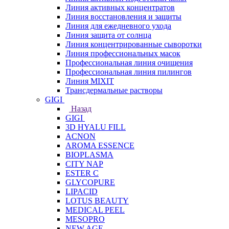
Линия активных концентратов
Линия восстановления и защиты
Линия для ежедневного ухода
Линия защита от солнца
Линия концентрированные сыворотки
Линия профессиональных масок
Профессиональная линия очищения
Профессиональная линия пилингов
Линия MIXIT
Трансдермальные растворы
GIGI
Назад
GIGI
3D HYALU FILL
ACNON
AROMA ESSENCE
BIOPLASMA
CITY NAP
ESTER C
GLYCOPURE
LIPACID
LOTUS BEAUTY
MEDICAL PEEL
MESOPRO
NEW AGE