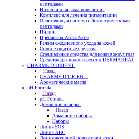
пептидами
Интенсивная домашняя линия
Комплекс для лечения пигментации
Осветляющая система с биометрическими
пептидами
Пилинг
Препараты Анти-Акне
Режим ежедневного ухода за кожей
Солнцезащитные средства
Специальные средства для кожи вокруг глаз
Средства для волос и ресниц DERMAHEAL
CHARME D’ORIENT
Назад
CHARME D’ORIENT
Ароматические масла
pH Formula
Назад
pH Formula
Домашние наборы
Назад
Домашние наборы
Наборы
Линия SOS
Линия АВС
Линия активной подготовки кожи