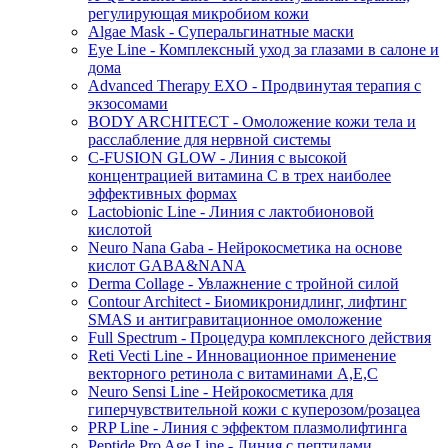
регулирующая микробиом кожи
Algae Mask - Суперальгинатные маски
Eye Line - Комплексный уход за глазами в салоне и
дома
Advanced Therapy EXO - Продвинутая терапия с
экзосомами
BODY ARCHITECT - Омоложение кожи тела и
расслабление для нервной системы
C-FUSION GLOW - Линия с высокой
концентрацией витамина C в трех наиболее
эффективных формах
Lactobionic Line - Линия с лактобионовой
кислотой
Neuro Nana Gaba - Нейрокосметика на основе
кислот GABA&NANA
Derma Collage - Увлажнение с тройной силой
Contour Architect - Биомикронидлинг, лифтинг
SMAS и антигравитационное омоложение
Full Spectrum - Процедура комплексного действия
Reti Vecti Line - Инновационное применение
векторного ретинола с витаминами A,Е,С
Neuro Sensi Line - Нейрокосметика для
гиперчувствительной кожи с куперозом/розацеа
PRP Line - Линия с эффектом плазмолифтинга
Peptide Pro Age Line - Линия с пептидами