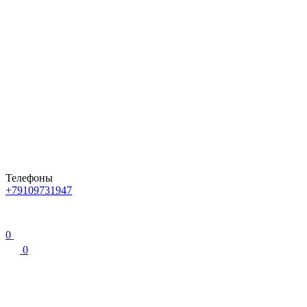
Телефоны
+79109731947
0
0