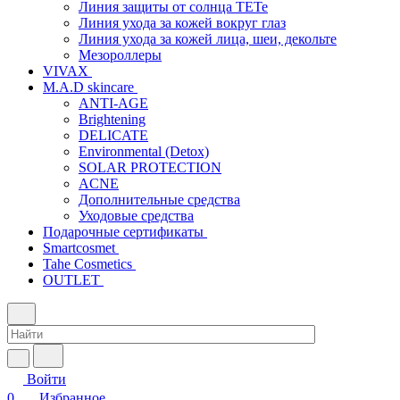
Линия защиты от солнца TETe
Линия ухода за кожей вокруг глаз
Линия ухода за кожей лица, шеи, декольте
Мезороллеры
VIVAX
M.A.D skincare
ANTI-AGE
Brightening
DELICATE
Environmental (Detox)
SOLAR PROTECTION
АCNE
Дополнительные средства
Уходовые средства
Подарочные сертификаты
Smartcosmet
Tahe Cosmetics
OUTLET
Войти
0
Избранное