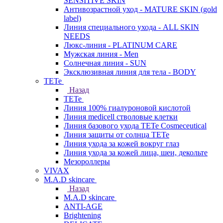
SENSITIVE SKIN
Антивозрастной уход - MATURE SKIN (gold
label)
Линия специального ухода - ALL SKIN
NEEDS
Люкс-линия - PLATINUM CARE
Мужская линия - Men
Солнечная линия - SUN
Эксклюзивная линия для тела - BODY
TETe
Назад
TETe
Линия 100% гиалуроновой кислотой
Линия medicell стволовые клетки
Линия базового ухода TETe Cosmeceutical
Линия защиты от солнца TETe
Линия ухода за кожей вокруг глаз
Линия ухода за кожей лица, шеи, декольте
Мезороллеры
VIVAX
M.A.D skincare
Назад
M.A.D skincare
ANTI-AGE
Brightening