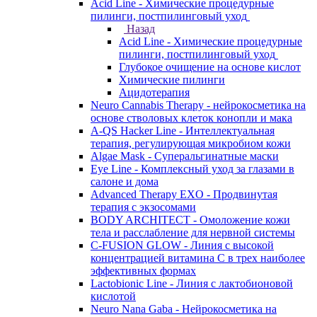
Acid Line - Химические процедурные
пилинги, постпилинговый уход
Назад
Acid Line - Химические процедурные
пилинги, постпилинговый уход
Глубокое очищение на основе кислот
Химические пилинги
Ацидотерапия
Neuro Cannabis Therapy - нейрокосметика на
основе стволовых клеток конопли и мака
A-QS Hacker Line - Интеллектуальная
терапия, регулирующая микробиом кожи
Algae Mask - Суперальгинатные маски
Eye Line - Комплексный уход за глазами в
салоне и дома
Advanced Therapy EXO - Продвинутая
терапия с экзосомами
BODY ARCHITECT - Омоложение кожи
тела и расслабление для нервной системы
C-FUSION GLOW - Линия с высокой
концентрацией витамина C в трех наиболее
эффективных формах
Lactobionic Line - Линия с лактобионовой
кислотой
Neuro Nana Gaba - Нейрокосметика на