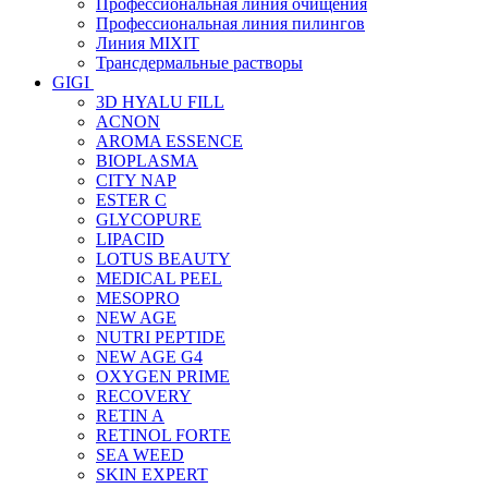
Профессиональная линия очищения
Профессиональная линия пилингов
Линия MIXIT
Трансдермальные растворы
GIGI
3D HYALU FILL
ACNON
AROMA ESSENCE
BIOPLASMA
CITY NAP
ESTER C
GLYCOPURE
LIPACID
LOTUS BEAUTY
MEDICAL PEEL
MESOPRO
NEW AGE
NUTRI PEPTIDE
NEW AGE G4
OXYGEN PRIME
RECOVERY
RETIN A
RETINOL FORTE
SEA WEED
SKIN EXPERT