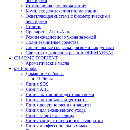
пептидами
Интенсивная домашняя линия
Комплекс для лечения пигментации
Осветляющая система с биометрическими
пептидами
Пилинг
Препараты Анти-Акне
Режим ежедневного ухода за кожей
Солнцезащитные средства
Специальные средства для кожи вокруг глаз
Средства для волос и ресниц DERMAHEAL
CHARME D’ORIENT
Ароматические масла
pH Formula
Домашние наборы
Наборы
Линия SOS
Линия АВС
Линия активной подготовки кожи
Линия активных концентратов
Линия восстановления и защиты
Линия для ежедневного ухода
Линия защита от солнца
Линия концентрированные сыворотки
Линия профессиональных масок