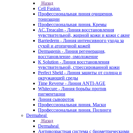
Назад
Cell Fusion
Профессиональная линия очищения,
тонизации
Профессиональная линия. Кремы
AC.Treacalm - Линия восстановления
чувствительной, жирной кожи и кожи с акне
Barriederm - Линия интенсивного ухода за
сухой и атопичной кожей
Dermagenis - Линия регенерация,
восстановление, омоложение
K Solution - Линия восстановления
чувствительной, стрессированной кожи
Perfect Sheld - Линия защиты от солнца и
окружающей среды
Time Reverse - Линия ANTI-AGE
Whitecure - Линия борьбы против
пигментации
Линия сывороток
Профессиональная линия. Маски
Профессиональная линия. Пилинги
Dermaheal
Назад
Dermaheal
Антивозрастная система с биометрическими