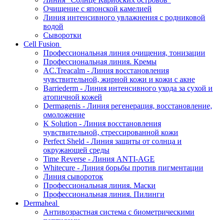
Очищение с японской камелией
Линия интенсивного увлажнения с родниковой
водой
Сыворотки
Cell Fusion
Профессиональная линия очищения, тонизации
Профессиональная линия. Кремы
AC.Treacalm - Линия восстановления
чувствительной, жирной кожи и кожи с акне
Barriederm - Линия интенсивного ухода за сухой и
атопичной кожей
Dermagenis - Линия регенерация, восстановление,
омоложение
K Solution - Линия восстановления
чувствительной, стрессированной кожи
Perfect Sheld - Линия защиты от солнца и
окружающей среды
Time Reverse - Линия ANTI-AGE
Whitecure - Линия борьбы против пигментации
Линия сывороток
Профессиональная линия. Маски
Профессиональная линия. Пилинги
Dermaheal
Антивозрастная система с биометрическими