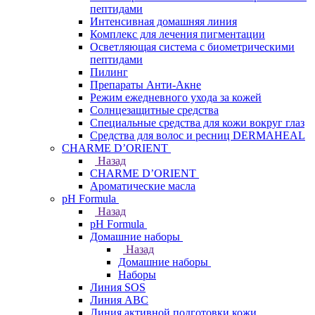
пептидами
Интенсивная домашняя линия
Комплекс для лечения пигментации
Осветляющая система с биометрическими
пептидами
Пилинг
Препараты Анти-Акне
Режим ежедневного ухода за кожей
Солнцезащитные средства
Специальные средства для кожи вокруг глаз
Средства для волос и ресниц DERMAHEAL
CHARME D’ORIENT
Назад
CHARME D’ORIENT
Ароматические масла
pH Formula
Назад
pH Formula
Домашние наборы
Назад
Домашние наборы
Наборы
Линия SOS
Линия АВС
Линия активной подготовки кожи