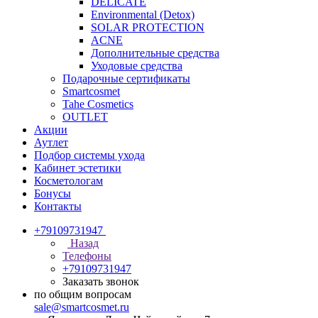
DELICATE
Environmental (Detox)
SOLAR PROTECTION
АCNE
Дополнительные средства
Уходовые средства
Подарочные сертификаты
Smartcosmet
Tahe Cosmetics
OUTLET
Акции
Аутлет
Подбор системы ухода
Кабинет эстетики
Косметологам
Бонусы
Контакты
+79109731947
Назад
Телефоны
+79109731947
Заказать звонок
по общим вопросам
sale@smartcosmet.ru