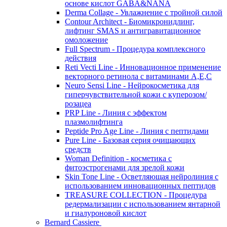
основе кислот GABA&NANA
Derma Collage - Увлажнение с тройной силой
Contour Architect - Биомикронидлинг,
лифтинг SMAS и антигравитационное
омоложение
Full Spectrum - Процедура комплексного
действия
Reti Vecti Line - Инновационное применение
векторного ретинола с витаминами A,Е,С
Neuro Sensi Line - Нейрокосметика для
гиперчувствительной кожи с куперозом/
розацеа
PRP Line - Линия с эффектом
плазмолифтинга
Peptide Pro Age Line - Линия с пептидами
Pure Line - Базовая серия очищающих
средств
Woman Definition - косметика с
фитоэстрогенами для зрелой кожи
Skin Tone Line - Осветляющая нейролиния с
использованием инновационных пептидов
TREASURE COLLECTION - Процедура
редермализации с использованием янтарной
и гиалуроновой кислот
Bernard Cassiere