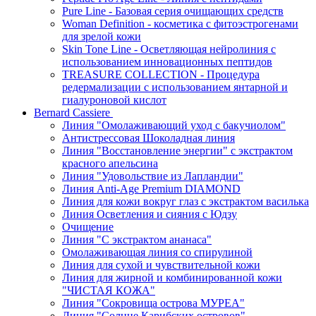
Pure Line - Базовая серия очищающих средств
Woman Definition - косметика с фитоэстрогенами
для зрелой кожи
Skin Tone Line - Осветляющая нейролиния с
использованием инновационных пептидов
TREASURE COLLECTION - Процедура
редермализации с использованием янтарной и
гиалуроновой кислот
Bernard Cassiere
Линия "Омолаживающий уход с бакучиолом"
Антистрессовая Шоколадная линия
Линия "Восстановление энергии" с экстрактом
красного апельсина
Линия "Удовольствие из Лапландии"
Линия Anti-Age Premium DIAMOND
Линия для кожи вокруг глаз с экстрактом василька
Линия Осветления и сияния с Юдзу
Очищение
Линия "С экстрактом ананаса"
Омолаживающая линия со спирулиной
Линия для сухой и чувствительной кожи
Линия для жирной и комбинированной кожи
"ЧИСТАЯ КОЖА"
Линия "Сокровища острова МУРЕА"
Линия "Солнце Карибских островов"