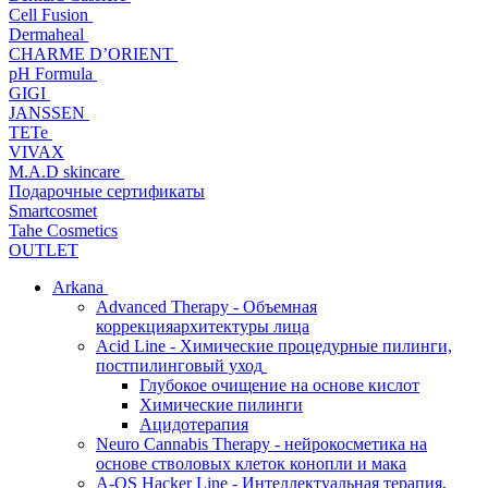
Cell Fusion
Dermaheal
CHARME D’ORIENT
pH Formula
GIGI
JANSSEN
TETe
VIVAX
M.A.D skincare
Подарочные сертификаты
Smartcosmet
Tahe Cosmetics
OUTLET
Arkana
Advanced Therapy - Объемная
коррекцияархитектуры лица
Acid Line - Химические процедурные пилинги,
постпилинговый уход
Глубокое очищение на основе кислот
Химические пилинги
Ацидотерапия
Neuro Cannabis Therapy - нейрокосметика на
основе стволовых клеток конопли и мака
A-QS Hacker Line - Интеллектуальная терапия,