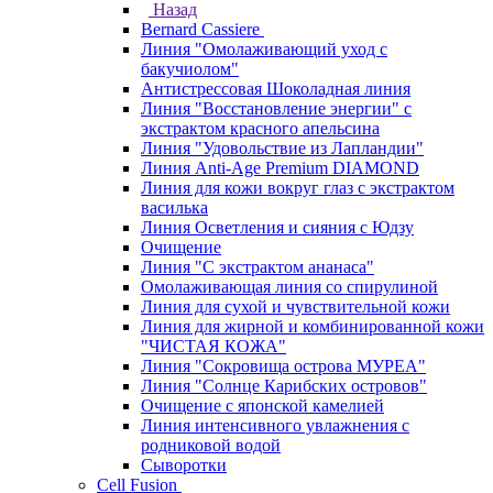
Назад
Bernard Cassiere
Линия "Омолаживающий уход с
бакучиолом"
Антистрессовая Шоколадная линия
Линия "Восстановление энергии" с
экстрактом красного апельсина
Линия "Удовольствие из Лапландии"
Линия Anti-Age Premium DIAMOND
Линия для кожи вокруг глаз с экстрактом
василька
Линия Осветления и сияния с Юдзу
Очищение
Линия "С экстрактом ананаса"
Омолаживающая линия со спирулиной
Линия для сухой и чувствительной кожи
Линия для жирной и комбинированной кожи
"ЧИСТАЯ КОЖА"
Линия "Сокровища острова МУРЕА"
Линия "Солнце Карибских островов"
Очищение с японской камелией
Линия интенсивного увлажнения с
родниковой водой
Сыворотки
Cell Fusion