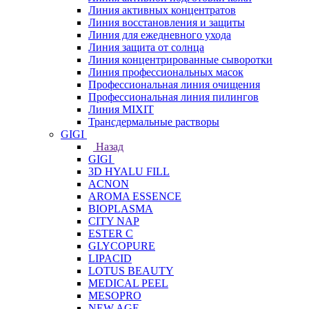
Линия активных концентратов
Линия восстановления и защиты
Линия для ежедневного ухода
Линия защита от солнца
Линия концентрированные сыворотки
Линия профессиональных масок
Профессиональная линия очищения
Профессиональная линия пилингов
Линия MIXIT
Трансдермальные растворы
GIGI
Назад
GIGI
3D HYALU FILL
ACNON
AROMA ESSENCE
BIOPLASMA
CITY NAP
ESTER C
GLYCOPURE
LIPACID
LOTUS BEAUTY
MEDICAL PEEL
MESOPRO
NEW AGE