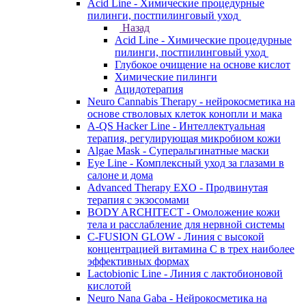
Acid Line - Химические процедурные
пилинги, постпилинговый уход
Назад
Acid Line - Химические процедурные
пилинги, постпилинговый уход
Глубокое очищение на основе кислот
Химические пилинги
Ацидотерапия
Neuro Cannabis Therapy - нейрокосметика на
основе стволовых клеток конопли и мака
A-QS Hacker Line - Интеллектуальная
терапия, регулирующая микробиом кожи
Algae Mask - Суперальгинатные маски
Eye Line - Комплексный уход за глазами в
салоне и дома
Advanced Therapy EXO - Продвинутая
терапия с экзосомами
BODY ARCHITECT - Омоложение кожи
тела и расслабление для нервной системы
C-FUSION GLOW - Линия с высокой
концентрацией витамина C в трех наиболее
эффективных формах
Lactobionic Line - Линия с лактобионовой
кислотой
Neuro Nana Gaba - Нейрокосметика на