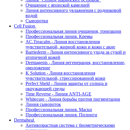
Очищение с японской камелией
Линия интенсивного увлажнения с родниковой
водой
Сыворотки
Cell Fusion
Профессиональная линия очищения, тонизации
Профессиональная линия. Кремы
AC.Treacalm - Линия восстановления
чувствительной, жирной кожи и кожи с акне
Barriederm - Линия интенсивного ухода за сухой и
атопичной кожей
Dermagenis - Линия регенерация, восстановление,
омоложение
K Solution - Линия восстановления
чувствительной, стрессированной кожи
Perfect Sheld - Линия защиты от солнца и
окружающей среды
Time Reverse - Линия ANTI-AGE
Whitecure - Линия борьбы против пигментации
Линия сывороток
Профессиональная линия. Маски
Профессиональная линия. Пилинги
Dermaheal
Антивозрастная система с биометрическими