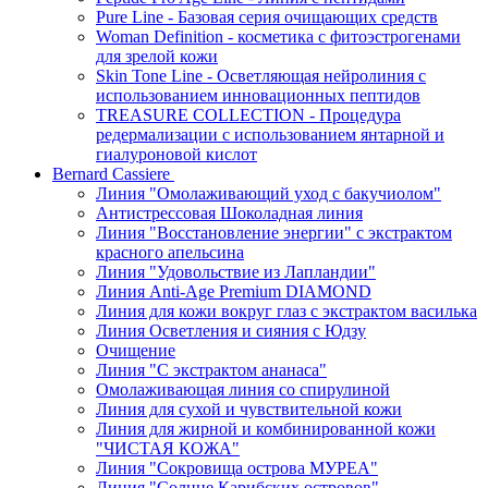
Pure Line - Базовая серия очищающих средств
Woman Definition - косметика с фитоэстрогенами
для зрелой кожи
Skin Tone Line - Осветляющая нейролиния с
использованием инновационных пептидов
TREASURE COLLECTION - Процедура
редермализации с использованием янтарной и
гиалуроновой кислот
Bernard Cassiere
Линия "Омолаживающий уход с бакучиолом"
Антистрессовая Шоколадная линия
Линия "Восстановление энергии" с экстрактом
красного апельсина
Линия "Удовольствие из Лапландии"
Линия Anti-Age Premium DIAMOND
Линия для кожи вокруг глаз с экстрактом василька
Линия Осветления и сияния с Юдзу
Очищение
Линия "С экстрактом ананаса"
Омолаживающая линия со спирулиной
Линия для сухой и чувствительной кожи
Линия для жирной и комбинированной кожи
"ЧИСТАЯ КОЖА"
Линия "Сокровища острова МУРЕА"
Линия "Солнце Карибских островов"