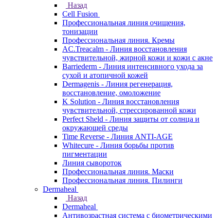
Назад
Cell Fusion
Профессиональная линия очищения,
тонизации
Профессиональная линия. Кремы
AC.Treacalm - Линия восстановления
чувствительной, жирной кожи и кожи с акне
Barriederm - Линия интенсивного ухода за
сухой и атопичной кожей
Dermagenis - Линия регенерация,
восстановление, омоложение
K Solution - Линия восстановления
чувствительной, стрессированной кожи
Perfect Sheld - Линия защиты от солнца и
окружающей среды
Time Reverse - Линия ANTI-AGE
Whitecure - Линия борьбы против
пигментации
Линия сывороток
Профессиональная линия. Маски
Профессиональная линия. Пилинги
Dermaheal
Назад
Dermaheal
Антивозрастная система с биометрическими