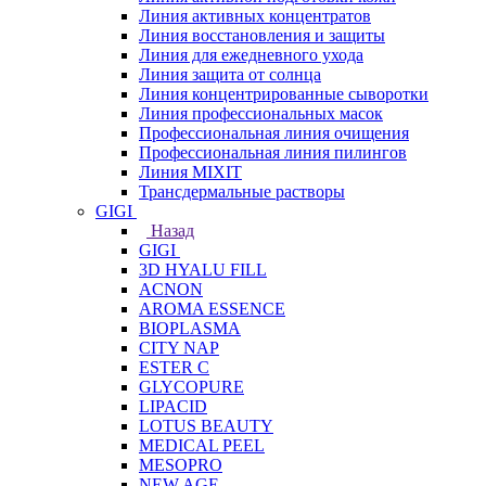
Линия активных концентратов
Линия восстановления и защиты
Линия для ежедневного ухода
Линия защита от солнца
Линия концентрированные сыворотки
Линия профессиональных масок
Профессиональная линия очищения
Профессиональная линия пилингов
Линия MIXIT
Трансдермальные растворы
GIGI
Назад
GIGI
3D HYALU FILL
ACNON
AROMA ESSENCE
BIOPLASMA
CITY NAP
ESTER C
GLYCOPURE
LIPACID
LOTUS BEAUTY
MEDICAL PEEL
MESOPRO
NEW AGE