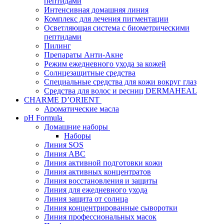
пептидами
Интенсивная домашняя линия
Комплекс для лечения пигментации
Осветляющая система с биометрическими
пептидами
Пилинг
Препараты Анти-Акне
Режим ежедневного ухода за кожей
Солнцезащитные средства
Специальные средства для кожи вокруг глаз
Средства для волос и ресниц DERMAHEAL
CHARME D’ORIENT
Ароматические масла
pH Formula
Домашние наборы
Наборы
Линия SOS
Линия АВС
Линия активной подготовки кожи
Линия активных концентратов
Линия восстановления и защиты
Линия для ежедневного ухода
Линия защита от солнца
Линия концентрированные сыворотки
Линия профессиональных масок