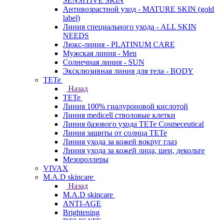
SENSITIVE SKIN
Антивозрастной уход - MATURE SKIN (gold
label)
Линия специального ухода - ALL SKIN
NEEDS
Люкс-линия - PLATINUM CARE
Мужская линия - Men
Солнечная линия - SUN
Эксклюзивная линия для тела - BODY
TETe
Назад
TETe
Линия 100% гиалуроновой кислотой
Линия medicell стволовые клетки
Линия базового ухода TETe Cosmeceutical
Линия защиты от солнца TETe
Линия ухода за кожей вокруг глаз
Линия ухода за кожей лица, шеи, декольте
Мезороллеры
VIVAX
M.A.D skincare
Назад
M.A.D skincare
ANTI-AGE
Brightening