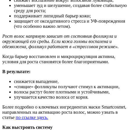
снижает воспаление вокруг волосяной луковицы;
уменьшает зуд и шелушение, создавая более стабильную
среду для роста;
поддерживает липидный барьер кожи;
защищает от оксидативного стресса и УФ-повреждения
(что особенно важно летом).
Рост волос напрямую зависит от состояния фолликула и
окружающей его среды. Если кожа головы воспалена и
обезвожена, фолликул работает в «стрессовом режиме».
Когда барьер восстановлен и микроциркуляция активна,
условия для роста становятся более благоприятными.
В результате:
снижается выпадение,
«спящие» фолликулы получают стимул к активации,
волосы растут более плотными и устойчивыми,
улучшается качество волоса от корня.
Более подробно о ключевых ингредиентах маски Smartcosmet,
направленных на активацию роста волос, можно узнать в
статье
по ссылке здесь.
Как выстроить систему