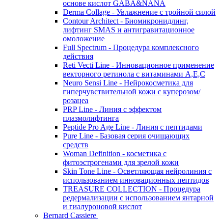
основе кислот GABA&NANA
Derma Collage - Увлажнение с тройной силой
Contour Architect - Биомикронидлинг,
лифтинг SMAS и антигравитационное
омоложение
Full Spectrum - Процедура комплексного
действия
Reti Vecti Line - Инновационное применение
векторного ретинола с витаминами A,Е,С
Neuro Sensi Line - Нейрокосметика для
гиперчувствительной кожи с куперозом/
розацеа
PRP Line - Линия с эффектом
плазмолифтинга
Peptide Pro Age Line - Линия с пептидами
Pure Line - Базовая серия очищающих
средств
Woman Definition - косметика с
фитоэстрогенами для зрелой кожи
Skin Tone Line - Осветляющая нейролиния с
использованием инновационных пептидов
TREASURE COLLECTION - Процедура
редермализации с использованием янтарной
и гиалуроновой кислот
Bernard Cassiere