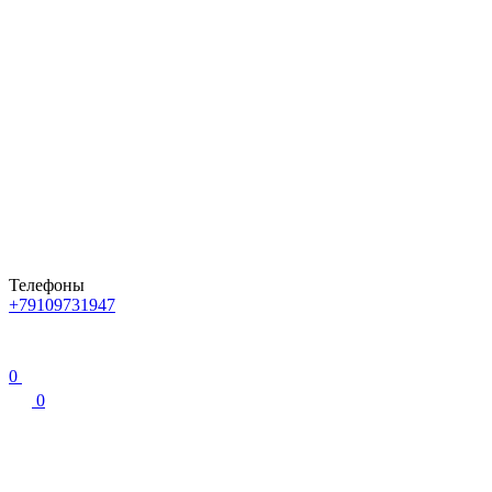
Телефоны
+79109731947
0
0