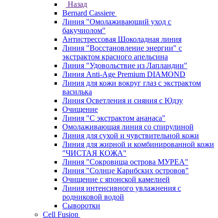
Назад
Bernard Cassiere
Линия "Омолаживающий уход с
бакучиолом"
Антистрессовая Шоколадная линия
Линия "Восстановление энергии" с
экстрактом красного апельсина
Линия "Удовольствие из Лапландии"
Линия Anti-Age Premium DIAMOND
Линия для кожи вокруг глаз с экстрактом
василька
Линия Осветления и сияния с Юдзу
Очищение
Линия "С экстрактом ананаса"
Омолаживающая линия со спирулиной
Линия для сухой и чувствительной кожи
Линия для жирной и комбинированной кожи
"ЧИСТАЯ КОЖА"
Линия "Сокровища острова МУРЕА"
Линия "Солнце Карибских островов"
Очищение с японской камелией
Линия интенсивного увлажнения с
родниковой водой
Сыворотки
Cell Fusion