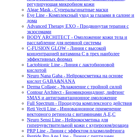
регулирующая микробиом кожи
Algae Mask - Суперальгинатные маски
Eye Line - Комплексный уход за глазами в салоне и
дома
Advanced Therapy EXO - Продвинутая терапия с
экзосомами
BODY ARCHITECT - Омоложение кожи тела и
расслабление для нервной системы
C-FUSION GLOW - Линия с высокой
концентрацией витамина C в трех наиболее
эффективных формах
Lactobionic Line - Линия с лактобионовой
кислотой
Neuro Nana Gaba - Нейрокосметика на основе
кислот GABA&NANA
Derma Collage - Увлажнение с тройной силой
Contour Architect - Биомикронидлинг, лифтинг
SMAS и антигравитационное омоложение
Full Spectrum - Процедура комплексного действия
Reti Vecti Line - Инновационное применение
векторного ретинола с витаминами A,Е,С
Neuro Sensi Line - Нейрокосметика для
гиперчувствительной кожи с куперозом/розацеа
PRP Line - Линия с эффектом плазмолифтинга
Peptide Pro Age Line - Линия с пептидами