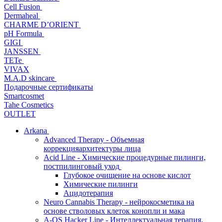
Cell Fusion
Dermaheal
CHARME D’ORIENT
pH Formula
GIGI
JANSSEN
TETe
VIVAX
M.A.D skincare
Подарочные сертификаты
Smartcosmet
Tahe Cosmetics
OUTLET
Arkana
Advanced Therapy - Объемная
коррекцияархитектуры лица
Acid Line - Химические процедурные пилинги,
постпилинговый уход
Глубокое очищение на основе кислот
Химические пилинги
Ацидотерапия
Neuro Cannabis Therapy - нейрокосметика на
основе стволовых клеток конопли и мака
A-QS Hacker Line - Интеллектуальная терапия,