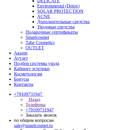
DELICATE
Environmental (Detox)
SOLAR PROTECTION
АCNE
Дополнительные средства
Уходовые средства
Подарочные сертификаты
Smartcosmet
Tahe Cosmetics
OUTLET
Акции
Аутлет
Подбор системы ухода
Кабинет эстетики
Косметологам
Бонусы
Контакты
+79109731947
Назад
Телефоны
+79109731947
Заказать звонок
по общим вопросам
sale@smartcosmet.ru