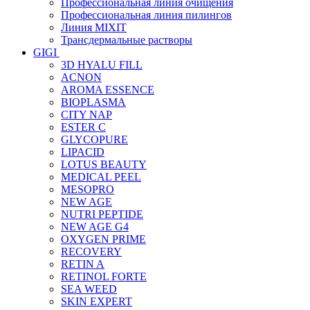
Профессиональная линия очищения
Профессиональная линия пилингов
Линия MIXIT
Трансдермальные растворы
GIGI
3D HYALU FILL
ACNON
AROMA ESSENCE
BIOPLASMA
CITY NAP
ESTER C
GLYCOPURE
LIPACID
LOTUS BEAUTY
MEDICAL PEEL
MESOPRO
NEW AGE
NUTRI PEPTIDE
NEW AGE G4
OXYGEN PRIME
RECOVERY
RETIN A
RETINOL FORTE
SEA WEED
SKIN EXPERT