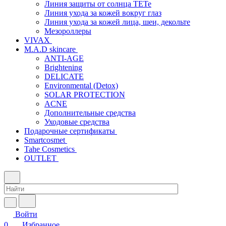
Линия защиты от солнца TETe
Линия ухода за кожей вокруг глаз
Линия ухода за кожей лица, шеи, декольте
Мезороллеры
VIVAX
M.A.D skincare
ANTI-AGE
Brightening
DELICATE
Environmental (Detox)
SOLAR PROTECTION
АCNE
Дополнительные средства
Уходовые средства
Подарочные сертификаты
Smartcosmet
Tahe Cosmetics
OUTLET
Войти
0
Избранное