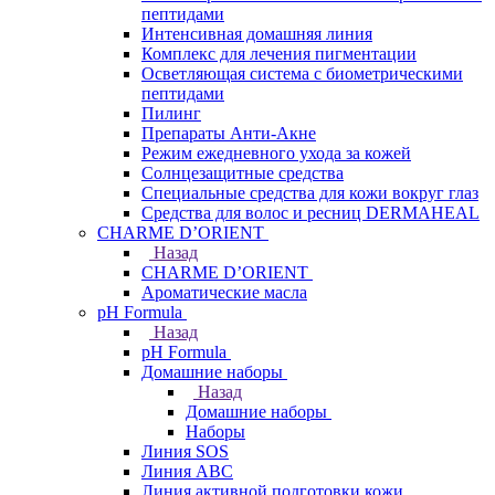
пептидами
Интенсивная домашняя линия
Комплекс для лечения пигментации
Осветляющая система с биометрическими
пептидами
Пилинг
Препараты Анти-Акне
Режим ежедневного ухода за кожей
Солнцезащитные средства
Специальные средства для кожи вокруг глаз
Средства для волос и ресниц DERMAHEAL
CHARME D’ORIENT
Назад
CHARME D’ORIENT
Ароматические масла
pH Formula
Назад
pH Formula
Домашние наборы
Назад
Домашние наборы
Наборы
Линия SOS
Линия АВС
Линия активной подготовки кожи