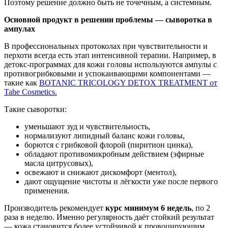
Поэтому решение должно быть не точечным, а системным.
Основной продукт в решении проблемы — сыворотка в
ампулах
В профессиональных протоколах при чувствительности и
перхоти всегда есть этап интенсивной терапии. Например, в
детокс-программах для кожи головы используются ампулы с
противогрибковыми и успокаивающими компонентами —
такие как
BOTANIC TRICOLOGY DETOX TREATMENT от
Tahe Cosmetics.
Такие сыворотки:
уменьшают зуд и чувствительность,
нормализуют липидный баланс кожи головы,
борются с грибковой флорой (пиритион цинка),
обладают противомикробным действием (эфирные
масла цитрусовых),
освежают и снижают дискомфорт (ментол),
дают ощущение чистоты и лёгкости уже после первого
применения.
Производитель рекомендует
курс минимум 6 недель
, по 2
раза в неделю. Именно регулярность даёт стойкий результат
— кожа становится более устойчивой к провоцирующим