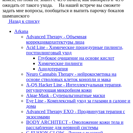
ожидать от такого ухода. ⠀ На нашей встрече вы сможете
задать мне вопросы, пообщаться и выпить парочку бокалов
шампанского
Назад к списку
Arkana
Advanced Therapy - Объемная
коррекцияархитектуры лица
Acid Line - Химические процедурные пилинги,
постпилинговый уход
Глубокое очищение на основе кислот
Химические пилинги
Ацидотерапия
Neuro Cannabis Therapy - нейрокосметика на
основе стволовых клеток конопли и мака
A-QS Hacker Line - Интеллектуальная терапия,
регулирующая микробиом кожи
Algae Mask - Суперальгинатные маски
Eye Line - Комплексный уход за глазами в салоне и
дома
Advanced Therapy EXO - Продвинутая терапия с
экзосомами
BODY ARCHITECT - Омоложение кожи тела и
расслабление для нервной системы
C-FUSION GLOW - Линия с высокой