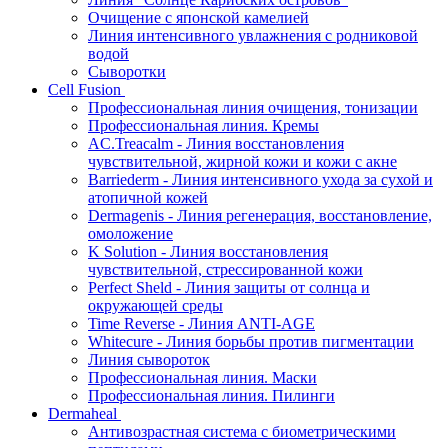
Очищение с японской камелией
Линия интенсивного увлажнения с родниковой
водой
Сыворотки
Cell Fusion
Профессиональная линия очищения, тонизации
Профессиональная линия. Кремы
AC.Treacalm - Линия восстановления
чувствительной, жирной кожи и кожи с акне
Barriederm - Линия интенсивного ухода за сухой и
атопичной кожей
Dermagenis - Линия регенерация, восстановление,
омоложение
K Solution - Линия восстановления
чувствительной, стрессированной кожи
Perfect Sheld - Линия защиты от солнца и
окружающей среды
Time Reverse - Линия ANTI-AGE
Whitecure - Линия борьбы против пигментации
Линия сывороток
Профессиональная линия. Маски
Профессиональная линия. Пилинги
Dermaheal
Антивозрастная система с биометрическими