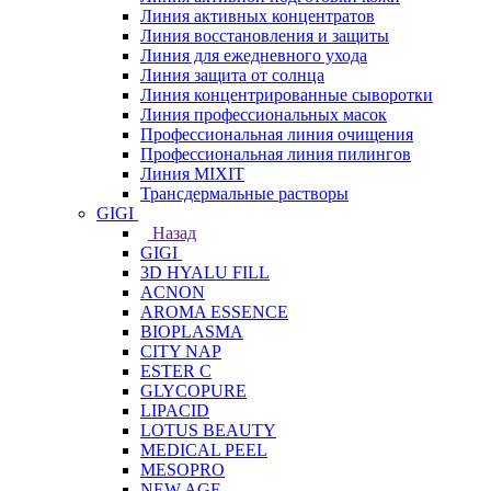
Линия активных концентратов
Линия восстановления и защиты
Линия для ежедневного ухода
Линия защита от солнца
Линия концентрированные сыворотки
Линия профессиональных масок
Профессиональная линия очищения
Профессиональная линия пилингов
Линия MIXIT
Трансдермальные растворы
GIGI
Назад
GIGI
3D HYALU FILL
ACNON
AROMA ESSENCE
BIOPLASMA
CITY NAP
ESTER C
GLYCOPURE
LIPACID
LOTUS BEAUTY
MEDICAL PEEL
MESOPRO
NEW AGE