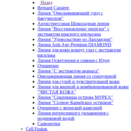
Назад
Bernard Cassiere
Линия "Омолаживающий уход с
бакучиолом"
Антистрессовая Шоколадная линия
Линия "Восстановление энергии" с
экстрактом красного апельсина
Линия "Удовольствие из Лапландии"
Линия Anti-Age Premium DIAMOND
Линия для кожи вокруг глаз с экстрактом
василька
Линия Осветления и сияния с Юдзу
Очищение
Линия "С экстрактом ананаса"
Омолаживающая линия со спирулиной
Линия для сухой и чувствительной кожи
Линия для жирной и комбинированной кожи
"ЧИСТАЯ КОЖА"
Линия "Сокровища острова МУРЕА"
Линия "Солнце Карибских островов"
Очищение с японской камелией
Линия интенсивного увлажнения с
родниковой водой
Сыворотки
Cell Fusion