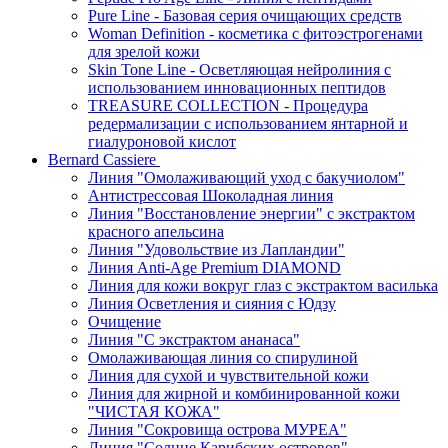
Pure Line - Базовая серия очищающих средств
Woman Definition - косметика с фитоэстрогенами
для зрелой кожи
Skin Tone Line - Осветляющая нейролиния с
использованием инновационных пептидов
TREASURE COLLECTION - Процедура
редермализации с использованием янтарной и
гиалуроновой кислот
Bernard Cassiere
Линия "Омолаживающий уход с бакучиолом"
Антистрессовая Шоколадная линия
Линия "Восстановление энергии" с экстрактом
красного апельсина
Линия "Удовольствие из Лапландии"
Линия Anti-Age Premium DIAMOND
Линия для кожи вокруг глаз с экстрактом василька
Линия Осветления и сияния с Юдзу
Очищение
Линия "С экстрактом ананаса"
Омолаживающая линия со спирулиной
Линия для сухой и чувствительной кожи
Линия для жирной и комбинированной кожи
"ЧИСТАЯ КОЖА"
Линия "Сокровища острова МУРЕА"
Линия "Солнце Карибских островов"