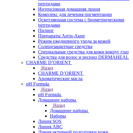
пептидами
Интенсивная домашняя линия
Комплекс для лечения пигментации
Осветляющая система с биометрическими
пептидами
Пилинг
Препараты Анти-Акне
Режим ежедневного ухода за кожей
Солнцезащитные средства
Специальные средства для кожи вокруг глаз
Средства для волос и ресниц DERMAHEAL
CHARME D’ORIENT
Назад
CHARME D’ORIENT
Ароматические масла
pH Formula
Назад
pH Formula
Домашние наборы
Назад
Домашние наборы
Наборы
Линия SOS
Линия АВС
Линия активной подготовки кожи