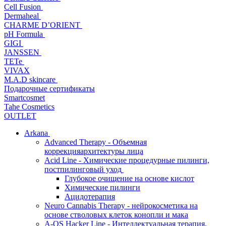
Cell Fusion
Dermaheal
CHARME D’ORIENT
pH Formula
GIGI
JANSSEN
TETe
VIVAX
M.A.D skincare
Подарочные сертификаты
Smartcosmet
Tahe Cosmetics
OUTLET
Arkana
Advanced Therapy - Объемная
коррекцияархитектуры лица
Acid Line - Химические процедурные пилинги,
постпилинговый уход
Глубокое очищение на основе кислот
Химические пилинги
Ацидотерапия
Neuro Cannabis Therapy - нейрокосметика на
основе стволовых клеток конопли и мака
A-QS Hacker Line - Интеллектуальная терапия,