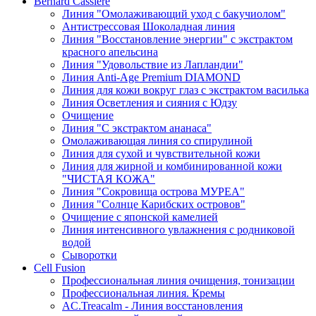
Bernard Cassiere
Линия "Омолаживающий уход с бакучиолом"
Антистрессовая Шоколадная линия
Линия "Восстановление энергии" с экстрактом
красного апельсина
Линия "Удовольствие из Лапландии"
Линия Anti-Age Premium DIAMOND
Линия для кожи вокруг глаз с экстрактом василька
Линия Осветления и сияния с Юдзу
Очищение
Линия "С экстрактом ананаса"
Омолаживающая линия со спирулиной
Линия для сухой и чувствительной кожи
Линия для жирной и комбинированной кожи
"ЧИСТАЯ КОЖА"
Линия "Сокровища острова МУРЕА"
Линия "Солнце Карибских островов"
Очищение с японской камелией
Линия интенсивного увлажнения с родниковой
водой
Сыворотки
Cell Fusion
Профессиональная линия очищения, тонизации
Профессиональная линия. Кремы
AC.Treacalm - Линия восстановления