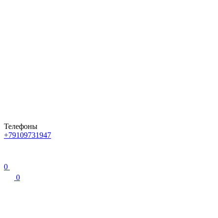
Телефоны
+79109731947
0
0