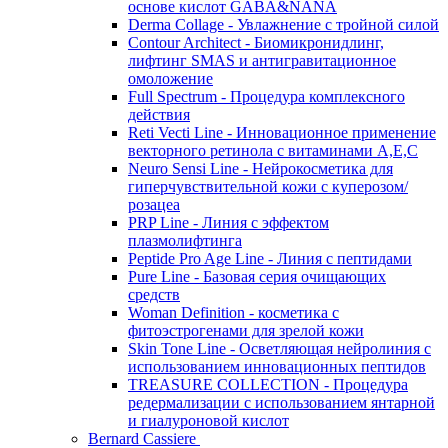
основе кислот GABA&NANA
Derma Collage - Увлажнение с тройной силой
Contour Architect - Биомикронидлинг,
лифтинг SMAS и антигравитационное
омоложение
Full Spectrum - Процедура комплексного
действия
Reti Vecti Line - Инновационное применение
векторного ретинола с витаминами A,Е,С
Neuro Sensi Line - Нейрокосметика для
гиперчувствительной кожи с куперозом/
розацеа
PRP Line - Линия с эффектом
плазмолифтинга
Peptide Pro Age Line - Линия с пептидами
Pure Line - Базовая серия очищающих
средств
Woman Definition - косметика с
фитоэстрогенами для зрелой кожи
Skin Tone Line - Осветляющая нейролиния с
использованием инновационных пептидов
TREASURE COLLECTION - Процедура
редермализации с использованием янтарной
и гиалуроновой кислот
Bernard Cassiere