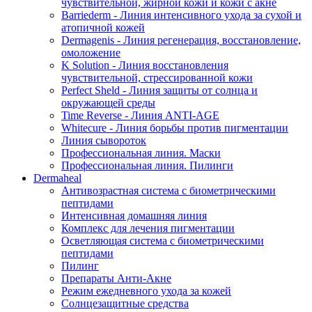
чувствительной, жирной кожи и кожи с акне
Barriederm - Линия интенсивного ухода за сухой и
атопичной кожей
Dermagenis - Линия регенерация, восстановление,
омоложение
K Solution - Линия восстановления
чувствительной, стрессированной кожи
Perfect Sheld - Линия защиты от солнца и
окружающей среды
Time Reverse - Линия ANTI-AGE
Whitecure - Линия борьбы против пигментации
Линия сывороток
Профессиональная линия. Маски
Профессиональная линия. Пилинги
Dermaheal
Антивозрастная система с биометрическими
пептидами
Интенсивная домашняя линия
Комплекс для лечения пигментации
Осветляющая система с биометрическими
пептидами
Пилинг
Препараты Анти-Акне
Режим ежедневного ухода за кожей
Солнцезащитные средства