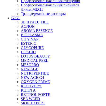
Профессиональная линия очищения
Профессиональная линия пилингов
Линия MIXIT
Трансдермальные растворы
GIGI
3D HYALU FILL
ACNON
AROMA ESSENCE
BIOPLASMA
CITY NAP
ESTER C
GLYCOPURE
LIPACID
LOTUS BEAUTY
MEDICAL PEEL
MESOPRO
NEW AGE
NUTRI PEPTIDE
NEW AGE G4
OXYGEN PRIME
RECOVERY
RETIN A
RETINOL FORTE
SEA WEED
SKIN EXPERT