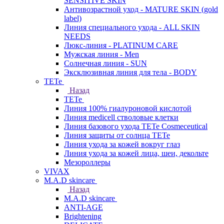
SENSITIVE SKIN
Антивозрастной уход - MATURE SKIN (gold
label)
Линия специального ухода - ALL SKIN
NEEDS
Люкс-линия - PLATINUM CARE
Мужская линия - Men
Солнечная линия - SUN
Эксклюзивная линия для тела - BODY
TETe
Назад
TETe
Линия 100% гиалуроновой кислотой
Линия medicell стволовые клетки
Линия базового ухода TETe Cosmeceutical
Линия защиты от солнца TETe
Линия ухода за кожей вокруг глаз
Линия ухода за кожей лица, шеи, декольте
Мезороллеры
VIVAX
M.A.D skincare
Назад
M.A.D skincare
ANTI-AGE
Brightening