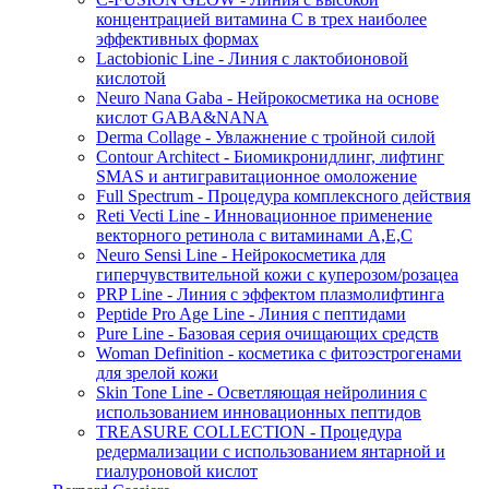
концентрацией витамина C в трех наиболее
эффективных формах
Lactobionic Line - Линия с лактобионовой
кислотой
Neuro Nana Gaba - Нейрокосметика на основе
кислот GABA&NANA
Derma Collage - Увлажнение с тройной силой
Contour Architect - Биомикронидлинг, лифтинг
SMAS и антигравитационное омоложение
Full Spectrum - Процедура комплексного действия
Reti Vecti Line - Инновационное применение
векторного ретинола с витаминами A,Е,С
Neuro Sensi Line - Нейрокосметика для
гиперчувствительной кожи с куперозом/розацеа
PRP Line - Линия с эффектом плазмолифтинга
Peptide Pro Age Line - Линия с пептидами
Pure Line - Базовая серия очищающих средств
Woman Definition - косметика с фитоэстрогенами
для зрелой кожи
Skin Tone Line - Осветляющая нейролиния с
использованием инновационных пептидов
TREASURE COLLECTION - Процедура
редермализации с использованием янтарной и
гиалуроновой кислот