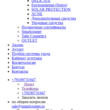
DELICATE
Environmental (Detox)
SOLAR PROTECTION
АCNE
Дополнительные средства
Уходовые средства
Подарочные сертификаты
Smartcosmet
Tahe Cosmetics
OUTLET
Акции
Аутлет
Подбор системы ухода
Кабинет эстетики
Косметологам
Бонусы
Контакты
+79109731947
Назад
Телефоны
+79109731947
Заказать звонок
по общим вопросам
sale@smartcosmet.ru