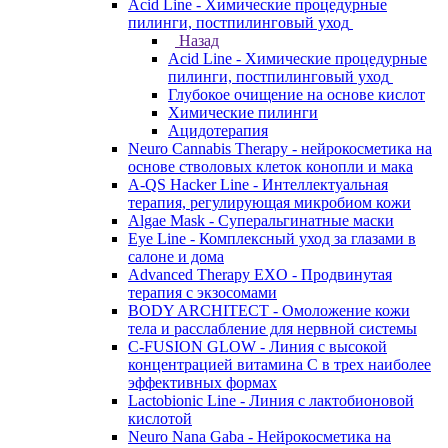
Acid Line - Химические процедурные
пилинги, постпилинговый уход
Назад
Acid Line - Химические процедурные
пилинги, постпилинговый уход
Глубокое очищение на основе кислот
Химические пилинги
Ацидотерапия
Neuro Cannabis Therapy - нейрокосметика на
основе стволовых клеток конопли и мака
A-QS Hacker Line - Интеллектуальная
терапия, регулирующая микробиом кожи
Algae Mask - Суперальгинатные маски
Eye Line - Комплексный уход за глазами в
салоне и дома
Advanced Therapy EXO - Продвинутая
терапия с экзосомами
BODY ARCHITECT - Омоложение кожи
тела и расслабление для нервной системы
C-FUSION GLOW - Линия с высокой
концентрацией витамина C в трех наиболее
эффективных формах
Lactobionic Line - Линия с лактобионовой
кислотой
Neuro Nana Gaba - Нейрокосметика на