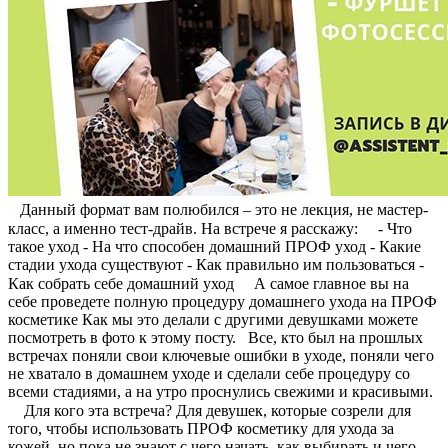
⠀Данный формат вам полюбился – это не лекция, не мастер-
класс, а именно тест-драйв. На встрече я расскажу: ⠀ - Что
такое уход - На что способен домашний ПРОФ уход - Какие
стадии ухода существуют - Как правильно им пользоваться -
Как собрать себе домашний уход ⠀ А самое главное вы на
себе проведете полную процедуру домашнего ухода на ПРОФ
косметике Как мы это делали с другими девушками можете
посмотреть в фото к этому посту. Все, кто был на прошлых
встречах поняли свои ключевые ошибки в уходе, поняли чего
не хватало в домашнем уходе и сделали себе процедуру со
всеми стадиями, а на утро проснулись свежими и красивыми.
⠀ Для кого эта встреча? Для девушек, которые созрели для
того, чтобы использовать ПРОФ косметику для ухода за
кожей, но пока не знают с чего начать, как выбирать и чего