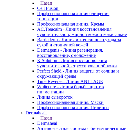
Назад
Cell Fusion
Профессиональная линия очищения,
тонизации
Профессиональная линия. Кремы
AC.Treacalm - Линия восстановления
чувствительной, жирной кожи и кожи с акне
Barriederm - Линия интенсивного ухода за
сухой и атопичной кожей
Dermagenis - Линия регенерация,
восстановление, омоложение
K Solution - Линия восстановления
чувствительной, стрессированной кожи
Perfect Sheld - Линия защиты от солнца и
окружающей среды
Time Reverse - Линия ANTI-AGE
Whitecure - Линия борьбы против
пигментации
Линия сывороток
Профессиональная линия. Маски
Профессиональная линия. Пилинги
Dermaheal
Назад
Dermaheal
Антивозрастная система с биометрическими