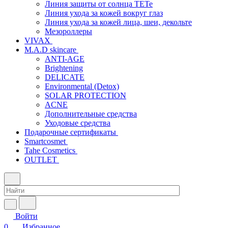
Линия защиты от солнца TETe
Линия ухода за кожей вокруг глаз
Линия ухода за кожей лица, шеи, декольте
Мезороллеры
VIVAX
M.A.D skincare
ANTI-AGE
Brightening
DELICATE
Environmental (Detox)
SOLAR PROTECTION
АCNE
Дополнительные средства
Уходовые средства
Подарочные сертификаты
Smartcosmet
Tahe Cosmetics
OUTLET
Войти
0
Избранное