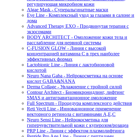
регулирующая микробиом кожи
Algae Mask - Суперальгинатные маски
Eye Line - Комплексный уход за глазами в салоне и
дома
Advanced Therapy EXO - Продвинутая терапия с
экзосомами
BODY ARCHITECT - Омоложение кожи тела и
расслабление для нервной системы
C-FUSION GLOW - Линия с высокой
концентрацией витамина C в трех наиболее
эффективных формах
Lactobionic Line - Линия с лактобионовой
кислотой
Neuro Nana Gaba - Нейрокосметика на основе
кислот GABA&NANA
Derma Collage - Увлажнение с тройной силой
Contour Architect - Биомикронидлинг, лифтинг
SMAS и антигравитационное омоложение
Full Spectrum - Процедура комплексного действия
Reti Vecti Line - Инновационное применение
векторного ретинола с витаминами A,Е,С
Neuro Sensi Line - Нейрокосметика для
гиперчувствительной кожи с куперозом/розацеа
PRP Line - Линия с эффектом плазмолифтинга
Peptide Pro Age Line - Линия с пептидами