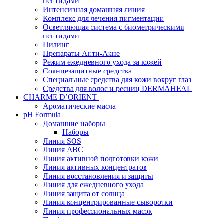
пептидами
Интенсивная домашняя линия
Комплекс для лечения пигментации
Осветляющая система с биометрическими
пептидами
Пилинг
Препараты Анти-Акне
Режим ежедневного ухода за кожей
Солнцезащитные средства
Специальные средства для кожи вокруг глаз
Средства для волос и ресниц DERMAHEAL
CHARME D’ORIENT
Ароматические масла
pH Formula
Домашние наборы
Наборы
Линия SOS
Линия АВС
Линия активной подготовки кожи
Линия активных концентратов
Линия восстановления и защиты
Линия для ежедневного ухода
Линия защита от солнца
Линия концентрированные сыворотки
Линия профессиональных масок