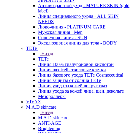
SENSITIVE SKIN
Антивозрастной уход - MATURE SKIN (gold
label)
Линия специального ухода - ALL SKIN
NEEDS
Люкс-линия - PLATINUM CARE
Мужская линия - Men
Солнечная линия - SUN
Эксклюзивная линия для тела - BODY
TETe
Назад
TETe
Линия 100% гиалуроновой кислотой
Линия medicell стволовые клетки
Линия базового ухода TETe Cosmeceutical
Линия защиты от солнца TETe
Линия ухода за кожей вокруг глаз
Линия ухода за кожей лица, шеи, декольте
Мезороллеры
VIVAX
M.A.D skincare
Назад
M.A.D skincare
ANTI-AGE
Brightening