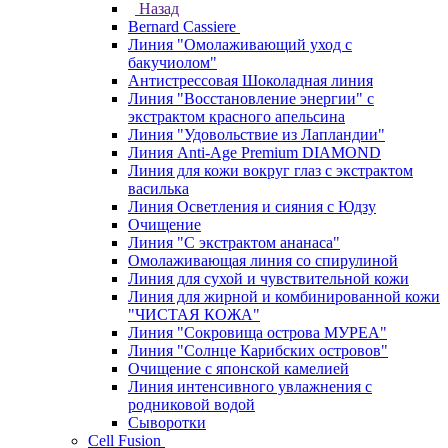
Назад
Bernard Cassiere
Линия "Омолаживающий уход с
бакучиолом"
Антистрессовая Шоколадная линия
Линия "Восстановление энергии" с
экстрактом красного апельсина
Линия "Удовольствие из Лапландии"
Линия Anti-Age Premium DIAMOND
Линия для кожи вокруг глаз с экстрактом
василька
Линия Осветления и сияния с Юдзу
Очищение
Линия "С экстрактом ананаса"
Омолаживающая линия со спирулиной
Линия для сухой и чувствительной кожи
Линия для жирной и комбинированной кожи
"ЧИСТАЯ КОЖА"
Линия "Сокровища острова МУРЕА"
Линия "Солнце Карибских островов"
Очищение с японской камелией
Линия интенсивного увлажнения с
родниковой водой
Сыворотки
Cell Fusion