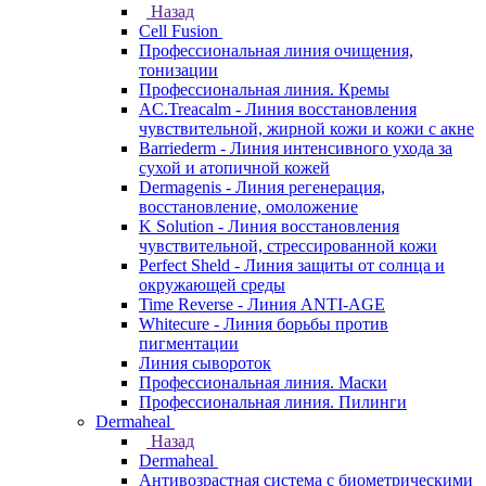
Назад
Cell Fusion
Профессиональная линия очищения,
тонизации
Профессиональная линия. Кремы
AC.Treacalm - Линия восстановления
чувствительной, жирной кожи и кожи с акне
Barriederm - Линия интенсивного ухода за
сухой и атопичной кожей
Dermagenis - Линия регенерация,
восстановление, омоложение
K Solution - Линия восстановления
чувствительной, стрессированной кожи
Perfect Sheld - Линия защиты от солнца и
окружающей среды
Time Reverse - Линия ANTI-AGE
Whitecure - Линия борьбы против
пигментации
Линия сывороток
Профессиональная линия. Маски
Профессиональная линия. Пилинги
Dermaheal
Назад
Dermaheal
Антивозрастная система с биометрическими