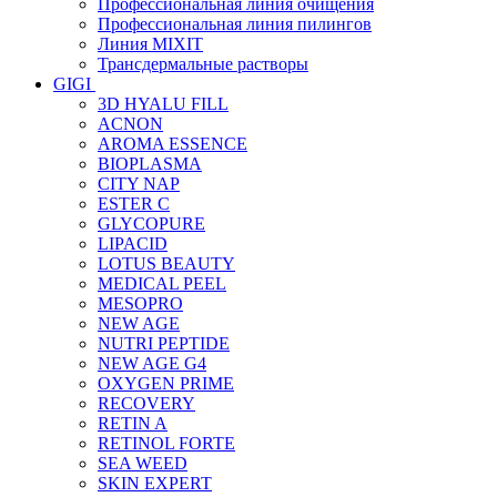
Профессиональная линия очищения
Профессиональная линия пилингов
Линия MIXIT
Трансдермальные растворы
GIGI
3D HYALU FILL
ACNON
AROMA ESSENCE
BIOPLASMA
CITY NAP
ESTER C
GLYCOPURE
LIPACID
LOTUS BEAUTY
MEDICAL PEEL
MESOPRO
NEW AGE
NUTRI PEPTIDE
NEW AGE G4
OXYGEN PRIME
RECOVERY
RETIN A
RETINOL FORTE
SEA WEED
SKIN EXPERT