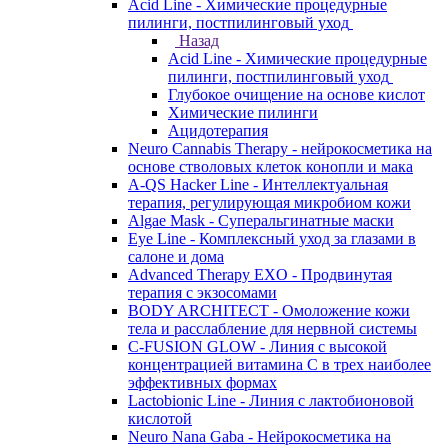
Acid Line - Химические процедурные
пилинги, постпилинговый уход
Назад
Acid Line - Химические процедурные
пилинги, постпилинговый уход
Глубокое очищение на основе кислот
Химические пилинги
Ацидотерапия
Neuro Cannabis Therapy - нейрокосметика на
основе стволовых клеток конопли и мака
A-QS Hacker Line - Интеллектуальная
терапия, регулирующая микробиом кожи
Algae Mask - Суперальгинатные маски
Eye Line - Комплексный уход за глазами в
салоне и дома
Advanced Therapy EXO - Продвинутая
терапия с экзосомами
BODY ARCHITECT - Омоложение кожи
тела и расслабление для нервной системы
C-FUSION GLOW - Линия с высокой
концентрацией витамина C в трех наиболее
эффективных формах
Lactobionic Line - Линия с лактобионовой
кислотой
Neuro Nana Gaba - Нейрокосметика на