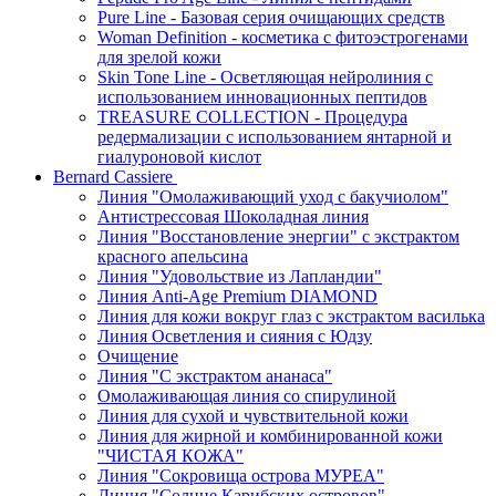
Pure Line - Базовая серия очищающих средств
Woman Definition - косметика с фитоэстрогенами
для зрелой кожи
Skin Tone Line - Осветляющая нейролиния с
использованием инновационных пептидов
TREASURE COLLECTION - Процедура
редермализации с использованием янтарной и
гиалуроновой кислот
Bernard Cassiere
Линия "Омолаживающий уход с бакучиолом"
Антистрессовая Шоколадная линия
Линия "Восстановление энергии" с экстрактом
красного апельсина
Линия "Удовольствие из Лапландии"
Линия Anti-Age Premium DIAMOND
Линия для кожи вокруг глаз с экстрактом василька
Линия Осветления и сияния с Юдзу
Очищение
Линия "С экстрактом ананаса"
Омолаживающая линия со спирулиной
Линия для сухой и чувствительной кожи
Линия для жирной и комбинированной кожи
"ЧИСТАЯ КОЖА"
Линия "Сокровища острова МУРЕА"
Линия "Солнце Карибских островов"