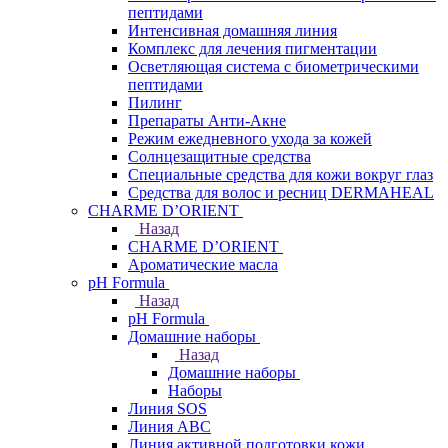
пептидами
Интенсивная домашняя линия
Комплекс для лечения пигментации
Осветляющая система с биометрическими
пептидами
Пилинг
Препараты Анти-Акне
Режим ежедневного ухода за кожей
Солнцезащитные средства
Специальные средства для кожи вокруг глаз
Средства для волос и ресниц DERMAHEAL
CHARME D’ORIENT
Назад
CHARME D’ORIENT
Ароматические масла
pH Formula
Назад
pH Formula
Домашние наборы
Назад
Домашние наборы
Наборы
Линия SOS
Линия АВС
Линия активной подготовки кожи