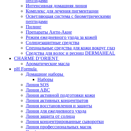
пептидами
Интенсивная домашняя линия
Комплекс для лечения пигментации
Осветляющая система с биометрическими
пептидами
Пилинг
Препараты Анти-Акне
Режим ежедневного ухода за кожей
Солнцезащитные средства
Специальные средства для кожи вокруг глаз
Средства для волос и ресниц DERMAHEAL
CHARME D’ORIENT
Ароматические масла
pH Formula
Домашние наборы
Наборы
Линия SOS
Линия АВС
Линия активной подготовки кожи
Линия активных концентратов
Линия восстановления и защиты
Линия для ежедневного ухода
Линия защита от солнца
Линия концентрированные сыворотки
Линия профессиональных масок