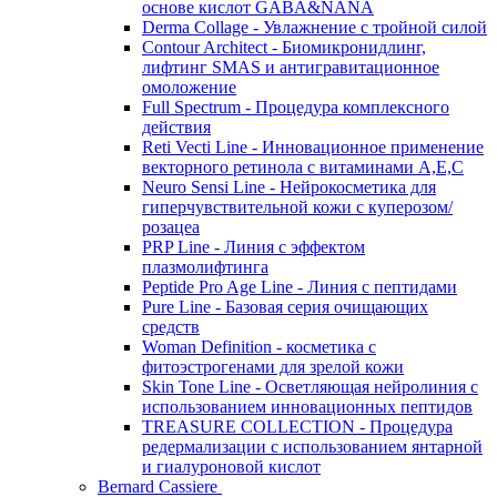
основе кислот GABA&NANA
Derma Collage - Увлажнение с тройной силой
Contour Architect - Биомикронидлинг,
лифтинг SMAS и антигравитационное
омоложение
Full Spectrum - Процедура комплексного
действия
Reti Vecti Line - Инновационное применение
векторного ретинола с витаминами A,Е,С
Neuro Sensi Line - Нейрокосметика для
гиперчувствительной кожи с куперозом/
розацеа
PRP Line - Линия с эффектом
плазмолифтинга
Peptide Pro Age Line - Линия с пептидами
Pure Line - Базовая серия очищающих
средств
Woman Definition - косметика с
фитоэстрогенами для зрелой кожи
Skin Tone Line - Осветляющая нейролиния с
использованием инновационных пептидов
TREASURE COLLECTION - Процедура
редермализации с использованием янтарной
и гиалуроновой кислот
Bernard Cassiere