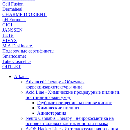
Cell Fusion
Dermaheal
CHARME D’ORIENT
pH Formula
GIGI
JANSSEN
TETe
VIVAX
M.A.D skincare
Подарочные сертификаты
Smartcosmet
Tahe Cosmetics
OUTLET
Arkana
Advanced Therapy - Объемная
коррекцияархитектуры лица
Acid Line - Химические процедурные пилинги,
постпилинговый уход
Глубокое очищение на основе кислот
Химические пилинги
Ацидотерапия
Neuro Cannabis Therapy - нейрокосметика на
основе стволовых клеток конопли и мака
A-QS Hacker Line - Интеллектуальная терапия,