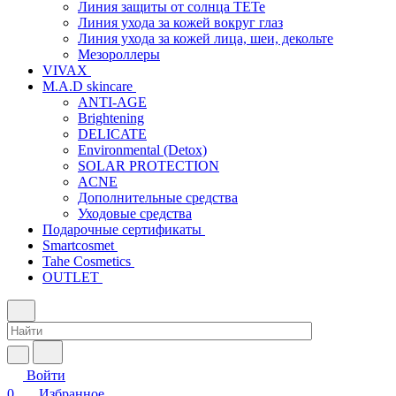
Линия защиты от солнца TETe
Линия ухода за кожей вокруг глаз
Линия ухода за кожей лица, шеи, декольте
Мезороллеры
VIVAX
M.A.D skincare
ANTI-AGE
Brightening
DELICATE
Environmental (Detox)
SOLAR PROTECTION
АCNE
Дополнительные средства
Уходовые средства
Подарочные сертификаты
Smartcosmet
Tahe Cosmetics
OUTLET
Войти
0
Избранное