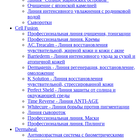
Очищение с японской камелией
Линия интенсивного увлажнения с родниковой
водой
Сыворотки
Cell Fusion
Профессиональная линия очищения, тонизации
Профессиональная линия. Кремы
AC.Treacalm - Линия восстановления
чувствительной, жирной кожи и кожи с акне
Barriederm - Линия интенсивного ухода за сухой и
атопичной кожей
Dermagenis - Линия регенерация, восстановление,
омоложение
K Solution - Линия восстановления
чувствительной, стрессированной кожи
Perfect Sheld - Линия защиты от солнца и
окружающей среды
Time Reverse - Линия ANTI-AGE
Whitecure - Линия борьбы против пигментации
Линия сывороток
Профессиональная линия. Маски
Профессиональная линия. Пилинги
Dermaheal
Антивозрастная система с биометрическими