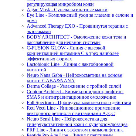
регулирующая микробиом кожи
Algae Mask - Суперальгинатные маски
Eye Line - Комплексный уход за глазами в салоне и
дома
Advanced Therapy EXO - Продвинутая терапия с
экзосомами
BODY ARCHITECT - Омоложение кожи тела и
расслабление для нервной системы
C-FUSION GLOW - Линия с высокой
концентрацией витамина C в трех наиболее
эффективных формах
Lactobionic Line - Линия с лактобионовой
кислотой
Neuro Nana Gaba - Нейрокосметика на основе
кислот GABA&NANA
Derma Collage - Увлажнение с тройной силой
Contour Architect - Биомикронидлинг, лифтинг
SMAS и антигравитационное омоложение
Full Spectrum - Процедура комплексного действия
Reti Vecti Line - Инновационное применение
векторного ретинола с витаминами A,Е,С
Neuro Sensi Line - Нейрокосметика для
гиперчувствительной кожи с куперозом/розацеа
PRP Line - Линия с эффектом плазмолифтинга
Peptide Pro Age Line - Линия с пептидами