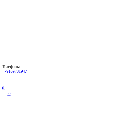
Телефоны
+79109731947
0
0