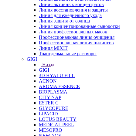
Линия активных концентратов
Линия восстановления и защиты
Линия для ежедневного ухода
Линия защита от солнца
Линия концентрированные сыворотки
Линия профессиональных масок
Профессиональная линия очищения
Профессиональная линия пилингов
Линия MIXIT
Трансдермальные растворы
GIGI
Назад
GIGI
3D HYALU FILL
ACNON
AROMA ESSENCE
BIOPLASMA
CITY NAP
ESTER C
GLYCOPURE
LIPACID
LOTUS BEAUTY
MEDICAL PEEL
MESOPRO
NEW AGE