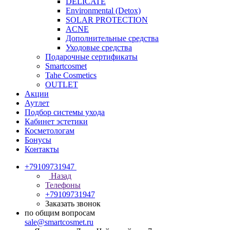
DELICATE
Environmental (Detox)
SOLAR PROTECTION
АCNE
Дополнительные средства
Уходовые средства
Подарочные сертификаты
Smartcosmet
Tahe Cosmetics
OUTLET
Акции
Аутлет
Подбор системы ухода
Кабинет эстетики
Косметологам
Бонусы
Контакты
+79109731947
Назад
Телефоны
+79109731947
Заказать звонок
по общим вопросам
sale@smartcosmet.ru