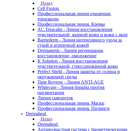
Назад
Cell Fusion
Профессиональная линия очищения,
тонизации
Профессиональная линия. Кремы
AC.Treacalm - Линия восстановления
чувствительной, жирной кожи и кожи с акне
Barriederm - Линия интенсивного ухода за
сухой и атопичной кожей
Dermagenis - Линия регенерация,
восстановление, омоложение
K Solution - Линия восстановления
чувствительной, стрессированной кожи
Perfect Sheld - Линия защиты от солнца и
окружающей среды
Time Reverse - Линия ANTI-AGE
Whitecure - Линия борьбы против
пигментации
Линия сывороток
Профессиональная линия. Маски
Профессиональная линия. Пилинги
Dermaheal
Назад
Dermaheal
Антивозрастная система с биометрическими