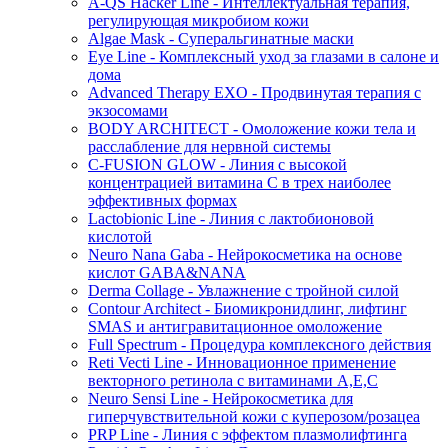
A-QS Hacker Line - Интеллектуальная терапия,
регулирующая микробиом кожи
Algae Mask - Суперальгинатные маски
Eye Line - Комплексный уход за глазами в салоне и
дома
Advanced Therapy EXO - Продвинутая терапия с
экзосомами
BODY ARCHITECT - Омоложение кожи тела и
расслабление для нервной системы
C-FUSION GLOW - Линия с высокой
концентрацией витамина C в трех наиболее
эффективных формах
Lactobionic Line - Линия с лактобионовой
кислотой
Neuro Nana Gaba - Нейрокосметика на основе
кислот GABA&NANA
Derma Collage - Увлажнение с тройной силой
Contour Architect - Биомикронидлинг, лифтинг
SMAS и антигравитационное омоложение
Full Spectrum - Процедура комплексного действия
Reti Vecti Line - Инновационное применение
векторного ретинола с витаминами A,Е,С
Neuro Sensi Line - Нейрокосметика для
гиперчувствительной кожи с куперозом/розацеа
PRP Line - Линия с эффектом плазмолифтинга