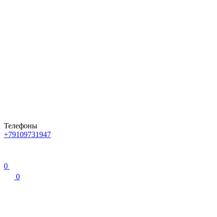
Телефоны
+79109731947
0
0