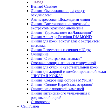
Назад
Bernard Cassiere
Линия "Омолаживающий уход с
бакучиолом"
Антистрессовая Шоколадная линия
Линия "Восстановление энергии" с
экстрактом красного апельсина
Линия "Удовольствие из Лапландии"
Линия Anti-Age Premium DIAMOND
Линия для кожи вокруг глаз с экстрактом
василька
Линия Осветления и сияния с Юдзу
Очищение
Линия "С экстрактом ананаса"
Омолаживающая линия со спирулиной
Линия для сухой и чувствительной кожи
Линия для жирной и комбинированной кожи
"ЧИСТАЯ КОЖА"
Линия "Сокровища острова МУРЕА"
Линия "Солнце Карибских островов"
Очищение с японской камелией
Линия интенсивного увлажнения с
родниковой водой
Сыворотки
Cell Fusion