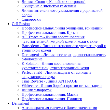
Линия "Солнце Карибских островов"
Очищение с японской камелией
Линия интенсивного увлажнения с родниковой
водой
Сыворотки
Cell Fusion
Профессиональная линия очищения, тонизации
Профессиональная линия. Кремы
AC.Treacalm - Линия восстановления
чувствительной, жирной кожи и кожи с акне
Barriederm - Линия интенсивного ухода за сухой и
атопичной кожей
Dermagenis - Линия регенерация, восстановление,
омоложение
K Solution - Линия восстановления
чувствительной, стрессированной кожи
Perfect Sheld - Линия защиты от солнца и
окружающей среды
Time Reverse - Линия ANTI-AGE
Whitecure - Линия борьбы против пигментации
Линия сывороток
Профессиональная линия. Маски
Профессиональная линия. Пилинги
Dermaheal
Антивозрастная система с биометрическими