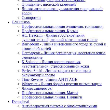
Очищение с японской камелией
Линия интенсивного увлажнения с родниковой
водой
Сыворотки
Cell Fusion
Профессиональная линия очищения, тонизации
Профессиональная линия. Кремы
AC.Treacalm - Линия восстановления
чувствительной, жирной кожи и кожи с акне
Barriederm - Линия интенсивного ухода за сухой и
атопичной кожей
Dermagenis - Линия регенерация, восстановление,
омоложение
K Solution - Линия восстановления
чувствительной, стрессированной кожи
Perfect Sheld - Линия защиты от солнца и
окружающей среды
Time Reverse - Линия ANTI-AGE
Whitecure - Линия борьбы против пигментации
Линия сывороток
Профессиональная линия. Маски
Профессиональная линия. Пилинги
Dermaheal
Антивозрастная система с биометрическими