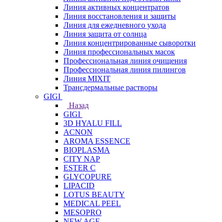
Линия активных концентратов
Линия восстановления и защиты
Линия для ежедневного ухода
Линия защита от солнца
Линия концентрированные сыворотки
Линия профессиональных масок
Профессиональная линия очищения
Профессиональная линия пилингов
Линия MIXIT
Трансдермальные растворы
GIGI
Назад
GIGI
3D HYALU FILL
ACNON
AROMA ESSENCE
BIOPLASMA
CITY NAP
ESTER C
GLYCOPURE
LIPACID
LOTUS BEAUTY
MEDICAL PEEL
MESOPRO
NEW AGE