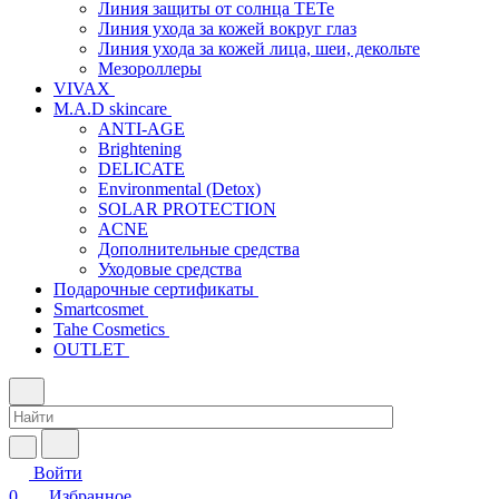
Линия защиты от солнца TETe
Линия ухода за кожей вокруг глаз
Линия ухода за кожей лица, шеи, декольте
Мезороллеры
VIVAX
M.A.D skincare
ANTI-AGE
Brightening
DELICATE
Environmental (Detox)
SOLAR PROTECTION
АCNE
Дополнительные средства
Уходовые средства
Подарочные сертификаты
Smartcosmet
Tahe Cosmetics
OUTLET
Войти
0
Избранное