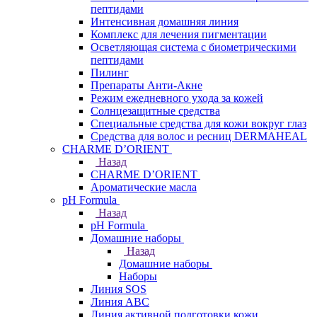
пептидами
Интенсивная домашняя линия
Комплекс для лечения пигментации
Осветляющая система с биометрическими
пептидами
Пилинг
Препараты Анти-Акне
Режим ежедневного ухода за кожей
Солнцезащитные средства
Специальные средства для кожи вокруг глаз
Средства для волос и ресниц DERMAHEAL
CHARME D’ORIENT
Назад
CHARME D’ORIENT
Ароматические масла
pH Formula
Назад
pH Formula
Домашние наборы
Назад
Домашние наборы
Наборы
Линия SOS
Линия АВС
Линия активной подготовки кожи