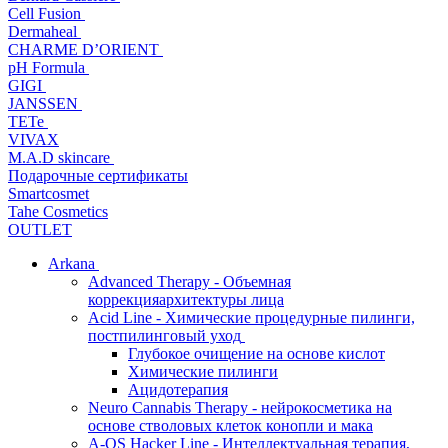
Cell Fusion
Dermaheal
CHARME D’ORIENT
pH Formula
GIGI
JANSSEN
TETe
VIVAX
M.A.D skincare
Подарочные сертификаты
Smartcosmet
Tahe Cosmetics
OUTLET
Arkana
Advanced Therapy - Объемная
коррекцияархитектуры лица
Acid Line - Химические процедурные пилинги,
постпилинговый уход
Глубокое очищение на основе кислот
Химические пилинги
Ацидотерапия
Neuro Cannabis Therapy - нейрокосметика на
основе стволовых клеток конопли и мака
A-QS Hacker Line - Интеллектуальная терапия,