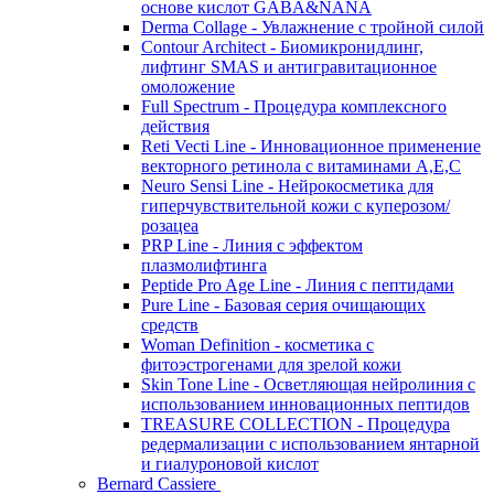
основе кислот GABA&NANA
Derma Collage - Увлажнение с тройной силой
Contour Architect - Биомикронидлинг,
лифтинг SMAS и антигравитационное
омоложение
Full Spectrum - Процедура комплексного
действия
Reti Vecti Line - Инновационное применение
векторного ретинола с витаминами A,Е,С
Neuro Sensi Line - Нейрокосметика для
гиперчувствительной кожи с куперозом/
розацеа
PRP Line - Линия с эффектом
плазмолифтинга
Peptide Pro Age Line - Линия с пептидами
Pure Line - Базовая серия очищающих
средств
Woman Definition - косметика с
фитоэстрогенами для зрелой кожи
Skin Tone Line - Осветляющая нейролиния с
использованием инновационных пептидов
TREASURE COLLECTION - Процедура
редермализации с использованием янтарной
и гиалуроновой кислот
Bernard Cassiere