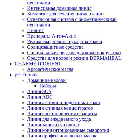
пептидами
Интенсивная домашняя линия
Комплекс для лечения пигментации
Осветляющая система с биометрическими
пептидами
Пилинг
Препараты Анти-Акне
Режим ежедневного ухода за кожей
Солнцезащитные средства
Специальные средства для кожи вокруг глаз
Средства для волос и ресниц DERMAHEAL
CHARME D’ORIENT
Ароматические масла
pH Formula
Домашние наборы
Наборы
Линия SOS
Линия АВС
Линия активной подготовки кожи
Линия активных концентратов
Линия восстановления и защиты
Линия для ежедневного ухода
Линия защита от солнца
Линия концентрированные сыворотки
Линия профессиональных масок