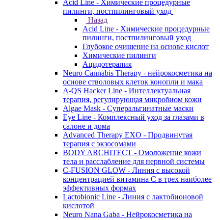
Acid Line - Химические процедурные
пилинги, постпилинговый уход
Назад
Acid Line - Химические процедурные
пилинги, постпилинговый уход
Глубокое очищение на основе кислот
Химические пилинги
Ацидотерапия
Neuro Cannabis Therapy - нейрокосметика на
основе стволовых клеток конопли и мака
A-QS Hacker Line - Интеллектуальная
терапия, регулирующая микробиом кожи
Algae Mask - Суперальгинатные маски
Eye Line - Комплексный уход за глазами в
салоне и дома
Advanced Therapy EXO - Продвинутая
терапия с экзосомами
BODY ARCHITECT - Омоложение кожи
тела и расслабление для нервной системы
C-FUSION GLOW - Линия с высокой
концентрацией витамина C в трех наиболее
эффективных формах
Lactobionic Line - Линия с лактобионовой
кислотой
Neuro Nana Gaba - Нейрокосметика на