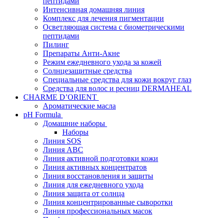
пептидами
Интенсивная домашняя линия
Комплекс для лечения пигментации
Осветляющая система с биометрическими
пептидами
Пилинг
Препараты Анти-Акне
Режим ежедневного ухода за кожей
Солнцезащитные средства
Специальные средства для кожи вокруг глаз
Средства для волос и ресниц DERMAHEAL
CHARME D’ORIENT
Ароматические масла
pH Formula
Домашние наборы
Наборы
Линия SOS
Линия АВС
Линия активной подготовки кожи
Линия активных концентратов
Линия восстановления и защиты
Линия для ежедневного ухода
Линия защита от солнца
Линия концентрированные сыворотки
Линия профессиональных масок