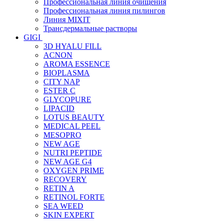
Профессиональная линия очищения
Профессиональная линия пилингов
Линия MIXIT
Трансдермальные растворы
GIGI
3D HYALU FILL
ACNON
AROMA ESSENCE
BIOPLASMA
CITY NAP
ESTER C
GLYCOPURE
LIPACID
LOTUS BEAUTY
MEDICAL PEEL
MESOPRO
NEW AGE
NUTRI PEPTIDE
NEW AGE G4
OXYGEN PRIME
RECOVERY
RETIN A
RETINOL FORTE
SEA WEED
SKIN EXPERT