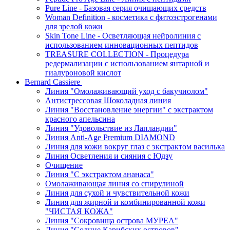
Pure Line - Базовая серия очищающих средств
Woman Definition - косметика с фитоэстрогенами
для зрелой кожи
Skin Tone Line - Осветляющая нейролиния с
использованием инновационных пептидов
TREASURE COLLECTION - Процедура
редермализации с использованием янтарной и
гиалуроновой кислот
Bernard Cassiere
Линия "Омолаживающий уход с бакучиолом"
Антистрессовая Шоколадная линия
Линия "Восстановление энергии" с экстрактом
красного апельсина
Линия "Удовольствие из Лапландии"
Линия Anti-Age Premium DIAMOND
Линия для кожи вокруг глаз с экстрактом василька
Линия Осветления и сияния с Юдзу
Очищение
Линия "С экстрактом ананаса"
Омолаживающая линия со спирулиной
Линия для сухой и чувствительной кожи
Линия для жирной и комбинированной кожи
"ЧИСТАЯ КОЖА"
Линия "Сокровища острова МУРЕА"
Линия "Солнце Карибских островов"