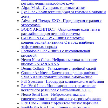
регулирующая микробиом кожи
Algae Mask - Суперальгинатные маски
Eye Line - Комплексный уход за глазами в салоне и
дома
Advanced Therapy EXO - Продвинутая терапия с
экзосомами
BODY ARCHITECT - Омоложение кожи тела и
расслабление для нервной системы
C-FUSION GLOW - Линия с высокой
концентрацией витамина C в трех наиболее
эффективных формах
Lactobionic Line - Линия с лактобионовой
кислотой
Neuro Nana Gaba - Нейрокосметика на основе
кислот GABA&NANA
Derma Collage - Увлажнение с тройной силой
Contour Architect - Биомикронидлинг, лифтинг
SMAS и антигравитационное омоложение
Full Spectrum - Процедура комплексного действия
Reti Vecti Line - Инновационное применение
векторного ретинола с витаминами A,Е,С
Neuro Sensi Line - Нейрокосметика для
гиперчувствительной кожи с куперозом/розацеа
PRP Line - Линия с эффектом плазмолифтинга
Peptide Pro Age Line - Линия с пептидами