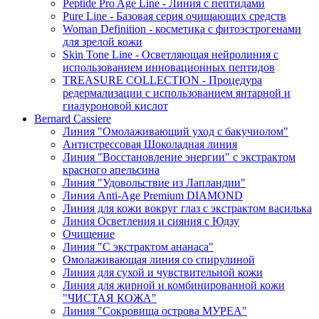
Peptide Pro Age Line - Линия с пептидами
Pure Line - Базовая серия очищающих средств
Woman Definition - косметика с фитоэстрогенами
для зрелой кожи
Skin Tone Line - Осветляющая нейролиния с
использованием инновационных пептидов
TREASURE COLLECTION - Процедура
редермализации с использованием янтарной и
гиалуроновой кислот
Bernard Cassiere
Линия "Омолаживающий уход с бакучиолом"
Антистрессовая Шоколадная линия
Линия "Восстановление энергии" с экстрактом
красного апельсина
Линия "Удовольствие из Лапландии"
Линия Anti-Age Premium DIAMOND
Линия для кожи вокруг глаз с экстрактом василька
Линия Осветления и сияния с Юдзу
Очищение
Линия "С экстрактом ананаса"
Омолаживающая линия со спирулиной
Линия для сухой и чувствительной кожи
Линия для жирной и комбинированной кожи
"ЧИСТАЯ КОЖА"
Линия "Сокровища острова МУРЕА"