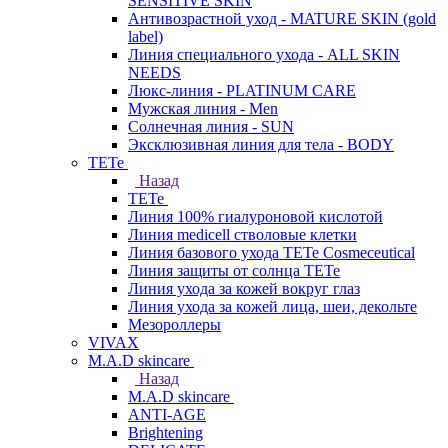
SENSITIVE SKIN
Антивозрастной уход - MATURE SKIN (gold
label)
Линия специального ухода - ALL SKIN
NEEDS
Люкс-линия - PLATINUM CARE
Мужская линия - Men
Солнечная линия - SUN
Эксклюзивная линия для тела - BODY
TETe
Назад
TETe
Линия 100% гиалуроновой кислотой
Линия medicell стволовые клетки
Линия базового ухода TETe Cosmeceutical
Линия защиты от солнца TETe
Линия ухода за кожей вокруг глаз
Линия ухода за кожей лица, шеи, декольте
Мезороллеры
VIVAX
M.A.D skincare
Назад
M.A.D skincare
ANTI-AGE
Brightening