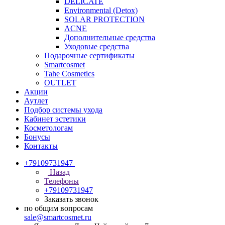
DELICATE
Environmental (Detox)
SOLAR PROTECTION
АCNE
Дополнительные средства
Уходовые средства
Подарочные сертификаты
Smartcosmet
Tahe Cosmetics
OUTLET
Акции
Аутлет
Подбор системы ухода
Кабинет эстетики
Косметологам
Бонусы
Контакты
+79109731947
Назад
Телефоны
+79109731947
Заказать звонок
по общим вопросам
sale@smartcosmet.ru