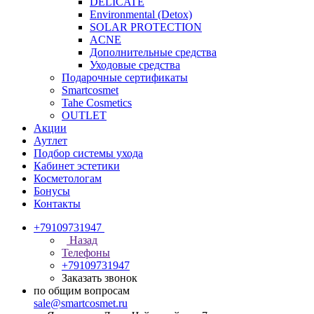
DELICATE
Environmental (Detox)
SOLAR PROTECTION
АCNE
Дополнительные средства
Уходовые средства
Подарочные сертификаты
Smartcosmet
Tahe Cosmetics
OUTLET
Акции
Аутлет
Подбор системы ухода
Кабинет эстетики
Косметологам
Бонусы
Контакты
+79109731947
Назад
Телефоны
+79109731947
Заказать звонок
по общим вопросам
sale@smartcosmet.ru