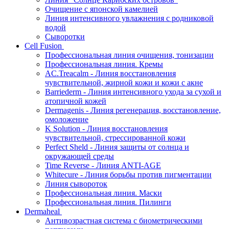
Очищение с японской камелией
Линия интенсивного увлажнения с родниковой
водой
Сыворотки
Cell Fusion
Профессиональная линия очищения, тонизации
Профессиональная линия. Кремы
AC.Treacalm - Линия восстановления
чувствительной, жирной кожи и кожи с акне
Barriederm - Линия интенсивного ухода за сухой и
атопичной кожей
Dermagenis - Линия регенерация, восстановление,
омоложение
K Solution - Линия восстановления
чувствительной, стрессированной кожи
Perfect Sheld - Линия защиты от солнца и
окружающей среды
Time Reverse - Линия ANTI-AGE
Whitecure - Линия борьбы против пигментации
Линия сывороток
Профессиональная линия. Маски
Профессиональная линия. Пилинги
Dermaheal
Антивозрастная система с биометрическими