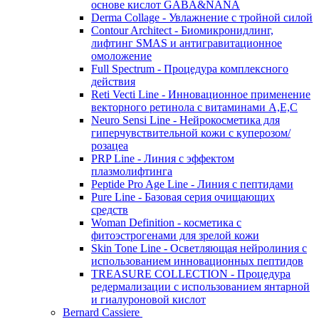
основе кислот GABA&NANA
Derma Collage - Увлажнение с тройной силой
Contour Architect - Биомикронидлинг,
лифтинг SMAS и антигравитационное
омоложение
Full Spectrum - Процедура комплексного
действия
Reti Vecti Line - Инновационное применение
векторного ретинола с витаминами A,Е,С
Neuro Sensi Line - Нейрокосметика для
гиперчувствительной кожи с куперозом/
розацеа
PRP Line - Линия с эффектом
плазмолифтинга
Peptide Pro Age Line - Линия с пептидами
Pure Line - Базовая серия очищающих
средств
Woman Definition - косметика с
фитоэстрогенами для зрелой кожи
Skin Tone Line - Осветляющая нейролиния с
использованием инновационных пептидов
TREASURE COLLECTION - Процедура
редермализации с использованием янтарной
и гиалуроновой кислот
Bernard Cassiere