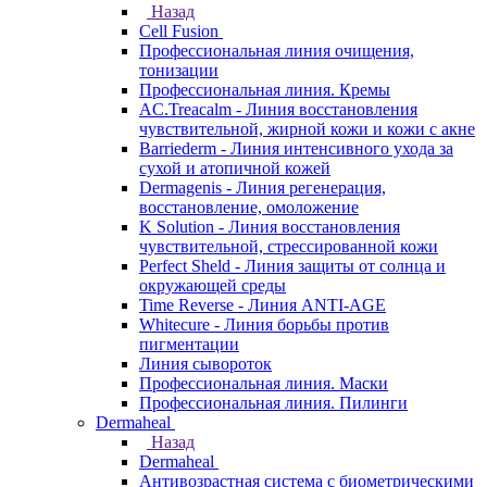
Назад
Cell Fusion
Профессиональная линия очищения,
тонизации
Профессиональная линия. Кремы
AC.Treacalm - Линия восстановления
чувствительной, жирной кожи и кожи с акне
Barriederm - Линия интенсивного ухода за
сухой и атопичной кожей
Dermagenis - Линия регенерация,
восстановление, омоложение
K Solution - Линия восстановления
чувствительной, стрессированной кожи
Perfect Sheld - Линия защиты от солнца и
окружающей среды
Time Reverse - Линия ANTI-AGE
Whitecure - Линия борьбы против
пигментации
Линия сывороток
Профессиональная линия. Маски
Профессиональная линия. Пилинги
Dermaheal
Назад
Dermaheal
Антивозрастная система с биометрическими