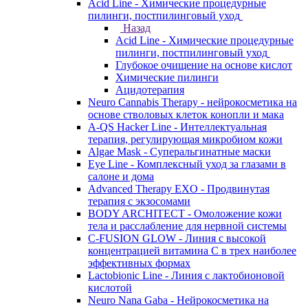
Acid Line - Химические процедурные
пилинги, постпилинговый уход
Назад
Acid Line - Химические процедурные
пилинги, постпилинговый уход
Глубокое очищение на основе кислот
Химические пилинги
Ацидотерапия
Neuro Cannabis Therapy - нейрокосметика на
основе стволовых клеток конопли и мака
A-QS Hacker Line - Интеллектуальная
терапия, регулирующая микробиом кожи
Algae Mask - Суперальгинатные маски
Eye Line - Комплексный уход за глазами в
салоне и дома
Advanced Therapy EXO - Продвинутая
терапия с экзосомами
BODY ARCHITECT - Омоложение кожи
тела и расслабление для нервной системы
C-FUSION GLOW - Линия с высокой
концентрацией витамина C в трех наиболее
эффективных формах
Lactobionic Line - Линия с лактобионовой
кислотой
Neuro Nana Gaba - Нейрокосметика на