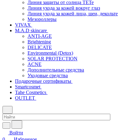
Линия защиты от солнца TETe
Линия ухода за кожей вокруг глаз
Линия ухода за кожей лица, шеи, декольте
Мезороллеры
VIVAX
M.A.D skincare
ANTI-AGE
Brightening
DELICATE
Environmental (Detox)
SOLAR PROTECTION
АCNE
Дополнительные средства
Уходовые средства
Подарочные сертификаты
Smartcosmet
Tahe Cosmetics
OUTLET
Войти
0
Избранное