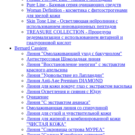
Pure Line - Базовая серия очищающих средств
Woman Definition - косметика с фитоэстрогенами
для зрелой кожи
Skin Tone Line - Осветляющая нейролиния с
использованием инновационных пептидов
TREASURE COLLECTION - Процедура
редермализации с использованием янтарной и
гиалуроновой кислот
Bernard Cassiere
Линия "Омолаживающий уход с бакучиолом"
Антистрессовая Шоколадная линия
Линия "Восстановление энергии" с экстрактом
красного апельсина
Линия "Удовольствие из Лапландии"
Линия Anti-Age Premium DIAMOND
Линия для кожи вокруг глаз с экстрактом василька
Линия Осветления и сияния с Юдзу
Очищение
Линия "С экстрактом ананаса"
Омолаживающая линия со спирулиной
Линия для сухой и чувствительной кожи
Линия для жирной и комбинированной кожи
"ЧИСТАЯ КОЖА"
Линия "Сокровища острова МУРЕА"
Линия "Солнце Карибских островов"