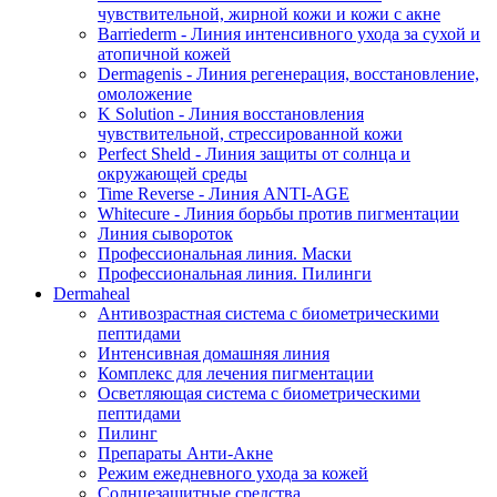
чувствительной, жирной кожи и кожи с акне
Barriederm - Линия интенсивного ухода за сухой и
атопичной кожей
Dermagenis - Линия регенерация, восстановление,
омоложение
K Solution - Линия восстановления
чувствительной, стрессированной кожи
Perfect Sheld - Линия защиты от солнца и
окружающей среды
Time Reverse - Линия ANTI-AGE
Whitecure - Линия борьбы против пигментации
Линия сывороток
Профессиональная линия. Маски
Профессиональная линия. Пилинги
Dermaheal
Антивозрастная система с биометрическими
пептидами
Интенсивная домашняя линия
Комплекс для лечения пигментации
Осветляющая система с биометрическими
пептидами
Пилинг
Препараты Анти-Акне
Режим ежедневного ухода за кожей
Солнцезащитные средства