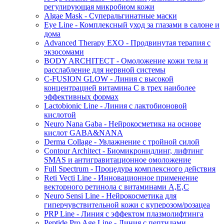
регулирующая микробиом кожи
Algae Mask - Суперальгинатные маски
Eye Line - Комплексный уход за глазами в салоне и
дома
Advanced Therapy EXO - Продвинутая терапия с
экзосомами
BODY ARCHITECT - Омоложение кожи тела и
расслабление для нервной системы
C-FUSION GLOW - Линия с высокой
концентрацией витамина C в трех наиболее
эффективных формах
Lactobionic Line - Линия с лактобионовой
кислотой
Neuro Nana Gaba - Нейрокосметика на основе
кислот GABA&NANA
Derma Collage - Увлажнение с тройной силой
Contour Architect - Биомикронидлинг, лифтинг
SMAS и антигравитационное омоложение
Full Spectrum - Процедура комплексного действия
Reti Vecti Line - Инновационное применение
векторного ретинола с витаминами A,Е,С
Neuro Sensi Line - Нейрокосметика для
гиперчувствительной кожи с куперозом/розацеа
PRP Line - Линия с эффектом плазмолифтинга
Peptide Pro Age Line - Линия с пептидами