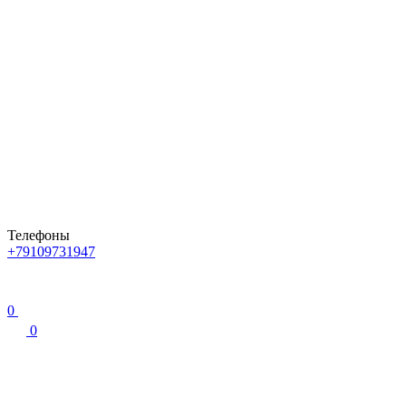
Телефоны
+79109731947
0
0