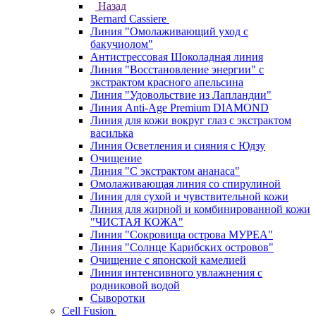
Назад
Bernard Cassiere
Линия "Омолаживающий уход с
бакучиолом"
Антистрессовая Шоколадная линия
Линия "Восстановление энергии" с
экстрактом красного апельсина
Линия "Удовольствие из Лапландии"
Линия Anti-Age Premium DIAMOND
Линия для кожи вокруг глаз с экстрактом
василька
Линия Осветления и сияния с Юдзу
Очищение
Линия "С экстрактом ананаса"
Омолаживающая линия со спирулиной
Линия для сухой и чувствительной кожи
Линия для жирной и комбинированной кожи
"ЧИСТАЯ КОЖА"
Линия "Сокровища острова МУРЕА"
Линия "Солнце Карибских островов"
Очищение с японской камелией
Линия интенсивного увлажнения с
родниковой водой
Сыворотки
Cell Fusion