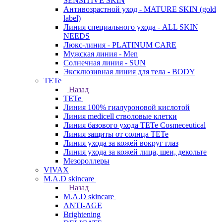
SENSITIVE SKIN
Антивозрастной уход - MATURE SKIN (gold
label)
Линия специального ухода - ALL SKIN
NEEDS
Люкс-линия - PLATINUM CARE
Мужская линия - Men
Солнечная линия - SUN
Эксклюзивная линия для тела - BODY
TETe
Назад
TETe
Линия 100% гиалуроновой кислотой
Линия medicell стволовые клетки
Линия базового ухода TETe Cosmeceutical
Линия защиты от солнца TETe
Линия ухода за кожей вокруг глаз
Линия ухода за кожей лица, шеи, декольте
Мезороллеры
VIVAX
M.A.D skincare
Назад
M.A.D skincare
ANTI-AGE
Brightening