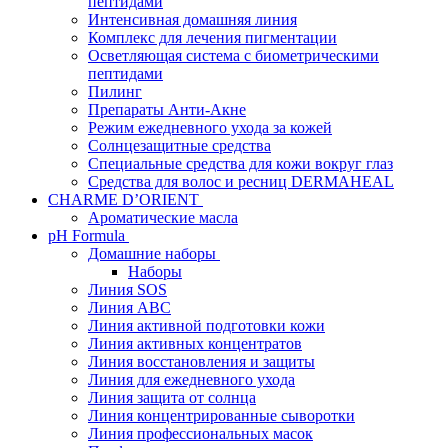
пептидами
Интенсивная домашняя линия
Комплекс для лечения пигментации
Осветляющая система с биометрическими
пептидами
Пилинг
Препараты Анти-Акне
Режим ежедневного ухода за кожей
Солнцезащитные средства
Специальные средства для кожи вокруг глаз
Средства для волос и ресниц DERMAHEAL
CHARME D’ORIENT
Ароматические масла
pH Formula
Домашние наборы
Наборы
Линия SOS
Линия АВС
Линия активной подготовки кожи
Линия активных концентратов
Линия восстановления и защиты
Линия для ежедневного ухода
Линия защита от солнца
Линия концентрированные сыворотки
Линия профессиональных масок