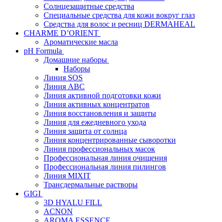
Солнцезащитные средства
Специальные средства для кожи вокруг глаз
Средства для волос и ресниц DERMAHEAL
CHARME D’ORIENT
Ароматические масла
pH Formula
Домашние наборы
Наборы
Линия SOS
Линия АВС
Линия активной подготовки кожи
Линия активных концентратов
Линия восстановления и защиты
Линия для ежедневного ухода
Линия защита от солнца
Линия концентрированные сыворотки
Линия профессиональных масок
Профессиональная линия очищения
Профессиональная линия пилингов
Линия MIXIT
Трансдермальные растворы
GIGI
3D HYALU FILL
ACNON
AROMA ESSENCE