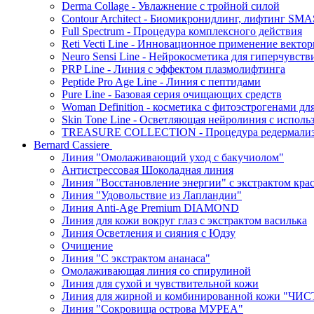
Derma Collage - Увлажнение с тройной силой
Contour Architect - Биомикронидлинг, лифтинг SM
Full Spectrum - Процедура комплексного действия
Reti Vecti Line - Инновационное применение векто
Neuro Sensi Line - Нейрокосметика для гиперчувств
PRP Line - Линия с эффектом плазмолифтинга
Peptide Pro Age Line - Линия с пептидами
Pure Line - Базовая серия очищающих средств
Woman Definition - косметика с фитоэстрогенами дл
Skin Tone Line - Осветляющая нейролиния с испол
TREASURE COLLECTION - Процедура редермализац
Bernard Cassiere
Линия "Омолаживающий уход с бакучиолом"
Антистрессовая Шоколадная линия
Линия "Восстановление энергии" с экстрактом кра
Линия "Удовольствие из Лапландии"
Линия Anti-Age Premium DIAMOND
Линия для кожи вокруг глаз с экстрактом василька
Линия Осветления и сияния с Юдзу
Очищение
Линия "С экстрактом ананаса"
Омолаживающая линия со спирулиной
Линия для сухой и чувствительной кожи
Линия для жирной и комбинированной кожи "Ч
Линия "Сокровища острова МУРЕА"