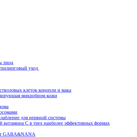
ы лица
стпилинговый уход
 стволовых клеток конопли и мака
гулирующая микробиом кожи
дома
зосомами
абление для нервной системы
 витамина C в трех наиболее эффективных формах
ислот GABA&NANA