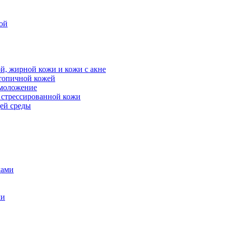
ой
й, жирной кожи и кожи с акне
атопичной кожей
омоложение
, стрессированной кожи
щей среды
дами
ми