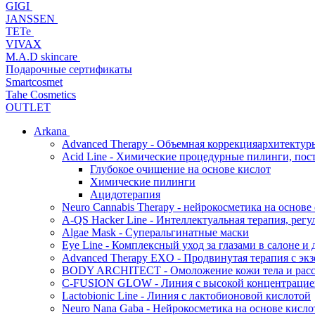
GIGI
JANSSEN
TETe
VIVAX
M.A.D skincare
Подарочные сертификаты
Smartcosmet
Tahe Cosmetics
OUTLET
Arkana
Advanced Therapy - Объемная коррекцияархитектур
Acid Line - Химические процедурные пилинги, по
Глубокое очищение на основе кислот
Химические пилинги
Ацидотерапия
Neuro Cannabis Therapy - нейрокосметика на основе
A-QS Hacker Line - Интеллектуальная терапия, ре
Algae Mask - Суперальгинатные маски
Eye Line - Комплексный уход за глазами в салоне и 
Advanced Therapy EXO - Продвинутая терапия с эк
BODY ARCHITECT - Омоложение кожи тела и рассл
C-FUSION GLOW - Линия с высокой концентрацией
Lactobionic Line - Линия с лактобионовой кислотой
Neuro Nana Gaba - Нейрокосметика на основе к