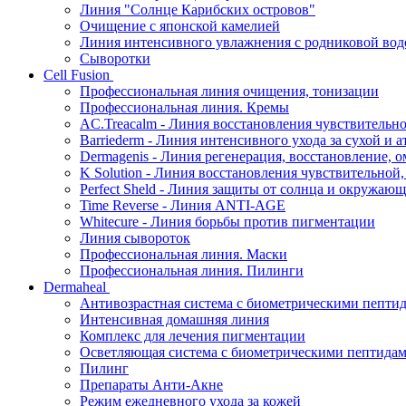
Линия "Солнце Карибских островов"
Очищение с японской камелией
Линия интенсивного увлажнения с родниковой вод
Сыворотки
Cell Fusion
Профессиональная линия очищения, тонизации
Профессиональная линия. Кремы
AC.Treacalm - Линия восстановления чувствительно
Barriederm - Линия интенсивного ухода за сухой и 
Dermagenis - Линия регенерация, восстановление, 
K Solution - Линия восстановления чувствительной
Perfect Sheld - Линия защиты от солнца и окружаю
Time Reverse - Линия ANTI-AGE
Whitecure - Линия борьбы против пигментации
Линия сывороток
Профессиональная линия. Маски
Профессиональная линия. Пилинги
Dermaheal
Антивозрастная система с биометрическими пепти
Интенсивная домашняя линия
Комплекс для лечения пигментации
Осветляющая система с биометрическими пептида
Пилинг
Препараты Анти-Акне
Режим ежедневного ухода за кожей