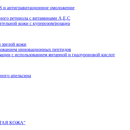
AS и антигравитационное омоложение
рного ретинола с витаминами A,Е,С
ительной кожи с куперозом/розацеа
я зрелой кожи
ьзованием инновационных пептидов
ии с использованием янтарной и гиалуроновой кислот
сного апельсина
ИСТАЯ КОЖА"