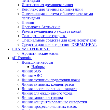
пептидами
Интенсивная домашняя линия
Комплекс для лечения пигментации
Осветляющая система с биометрическими
пептидами
Пилинг
Препараты Анти-Акне
Режим ежедневного ухода за кожей
Солнцезащитные средства
Специальные средства для кожи вокруг глаз
Средства для волос и ресниц DERMAHEAL
CHARME D’ORIENT
Ароматические масла
pH Formula
Домашние наборы
Наборы
Линия SOS
Линия АВС
Линия активной подготовки кожи
Линия активных концентратов
Линия восстановления и защиты
Линия для ежедневного ухода
Линия защита от солнца
Линия концентрированные сыворотки
Линия профессиональных масок