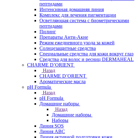
пептидами
Интенсивная домашняя линия
Комплекс для лечения пигментации
Осветляющая система с биометрическими
пептидами
Пилинг
Препараты Анти-Акне
Режим ежедневного ухода за кожей
Солнцезащитные средства
Специальные средства для кожи вокруг глаз
Средства для волос и ресниц DERMAHEAL
CHARME D’ORIENT
Назад
CHARME D’ORIENT
Ароматические масла
pH Formula
Назад
pH Formula
Домашние наборы
Назад
Домашние наборы
Наборы
Линия SOS
Линия АВС
Линия активной подготовки кожи