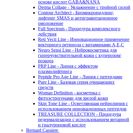
основе кислот GABA&NANA
Derma Collage - Увлажнение с тройной силой
Contour Architect - Биомикронидлинг,
лифтинг SMAS и антигравитационное
омоложение
Full Spectrum - Процедура комплексного
действия
Reti Vecti Line - Инновационное применение
векторного ретинола с витаминами A,Е,С
Neuro Sensi Line - Нейрокосметика для
гиперчувствительной кожи с куперозом/
розацеа
PRP Line - Линия с эффектом
плазмолифтинга
Peptide Pro Age Line - Линия с пептидами
Pure Line - Базовая серия очищающих
средств
Woman Definition - косметика с
фитоэстрогенами для зрелой кожи
Skin Tone Line - Осветляющая нейролиния с
использованием инновационных пептидов
TREASURE COLLECTION - Процедура
редермализации с использованием янтарной
и гиалуроновой кислот
Bernard Cassiere