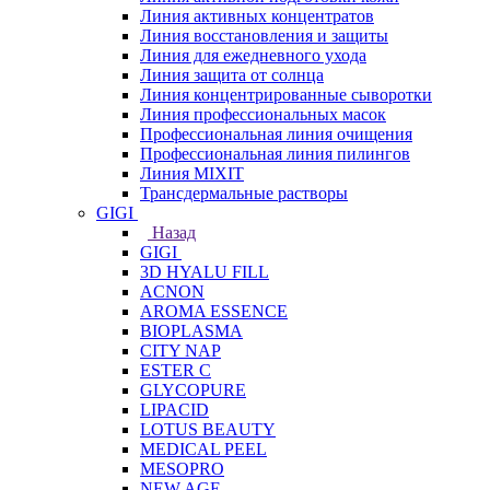
Линия активных концентратов
Линия восстановления и защиты
Линия для ежедневного ухода
Линия защита от солнца
Линия концентрированные сыворотки
Линия профессиональных масок
Профессиональная линия очищения
Профессиональная линия пилингов
Линия MIXIT
Трансдермальные растворы
GIGI
Назад
GIGI
3D HYALU FILL
ACNON
AROMA ESSENCE
BIOPLASMA
CITY NAP
ESTER C
GLYCOPURE
LIPACID
LOTUS BEAUTY
MEDICAL PEEL
MESOPRO
NEW AGE