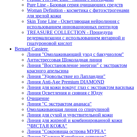
Pure Line - Базовая серия очищающих средств
Woman Definition - косметика с фитоэстрогенами
для зрелой кожи
Skin Tone Line - Осветляющая нейролиния с
использованием инновационных пептидов
TREASURE COLLECTION - Процедура
редермализации с использованием янтарной и
гиалуроновой кислот
Bernard Cassiere
Линия "Омолаживающий уход с бакучиолом"
Антистрессовая Шоколадная линия
Линия "Восстановление энергии" с экстрактом
красного апельсина
Линия "Удовольствие из Лапландии"
Линия Anti-Age Premium DIAMOND
Линия для кожи вокруг глаз с экстрактом василька
Линия Осветления и сияния с Юдзу
Очищение
Линия "С экстрактом ананаса"
Омолаживающая линия со спирулиной
Линия для сухой и чувствительной кожи
Линия для жирной и комбинированной кожи
"ЧИСТАЯ КОЖА"
Линия "Сокровища острова МУРЕА"
Линия "Солнце Карибских островов"