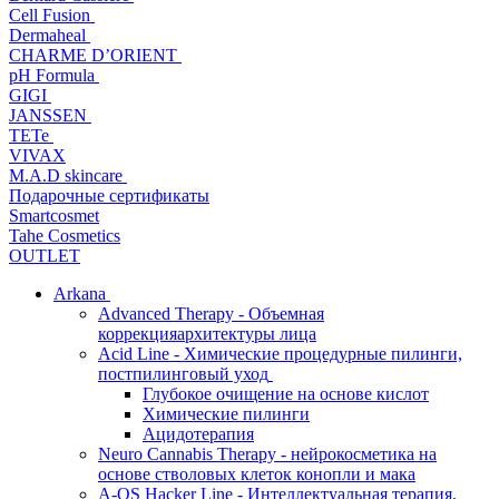
Cell Fusion
Dermaheal
CHARME D’ORIENT
pH Formula
GIGI
JANSSEN
TETe
VIVAX
M.A.D skincare
Подарочные сертификаты
Smartcosmet
Tahe Cosmetics
OUTLET
Arkana
Advanced Therapy - Объемная
коррекцияархитектуры лица
Acid Line - Химические процедурные пилинги,
постпилинговый уход
Глубокое очищение на основе кислот
Химические пилинги
Ацидотерапия
Neuro Cannabis Therapy - нейрокосметика на
основе стволовых клеток конопли и мака
A-QS Hacker Line - Интеллектуальная терапия,