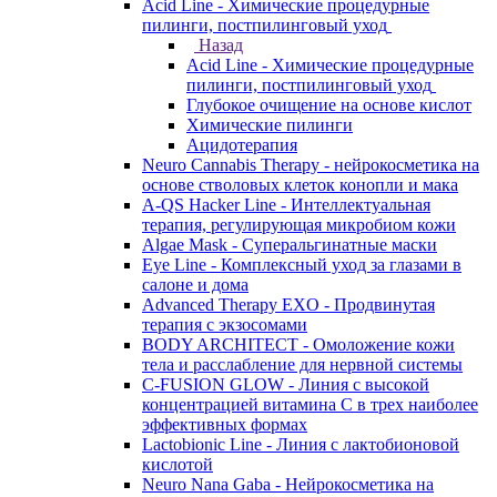
Acid Line - Химические процедурные
пилинги, постпилинговый уход
Назад
Acid Line - Химические процедурные
пилинги, постпилинговый уход
Глубокое очищение на основе кислот
Химические пилинги
Ацидотерапия
Neuro Cannabis Therapy - нейрокосметика на
основе стволовых клеток конопли и мака
A-QS Hacker Line - Интеллектуальная
терапия, регулирующая микробиом кожи
Algae Mask - Суперальгинатные маски
Eye Line - Комплексный уход за глазами в
салоне и дома
Advanced Therapy EXO - Продвинутая
терапия с экзосомами
BODY ARCHITECT - Омоложение кожи
тела и расслабление для нервной системы
C-FUSION GLOW - Линия с высокой
концентрацией витамина C в трех наиболее
эффективных формах
Lactobionic Line - Линия с лактобионовой
кислотой
Neuro Nana Gaba - Нейрокосметика на