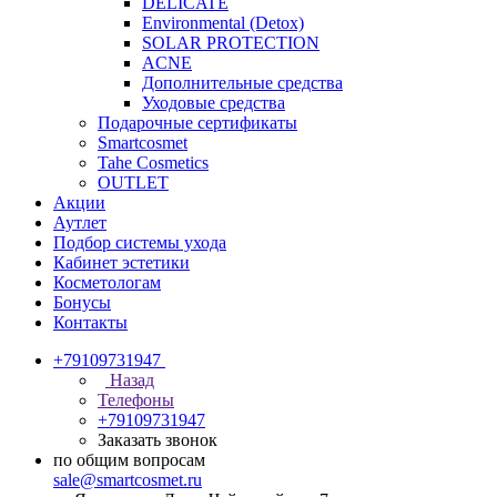
DELICATE
Environmental (Detox)
SOLAR PROTECTION
АCNE
Дополнительные средства
Уходовые средства
Подарочные сертификаты
Smartcosmet
Tahe Cosmetics
OUTLET
Акции
Аутлет
Подбор системы ухода
Кабинет эстетики
Косметологам
Бонусы
Контакты
+79109731947
Назад
Телефоны
+79109731947
Заказать звонок
по общим вопросам
sale@smartcosmet.ru