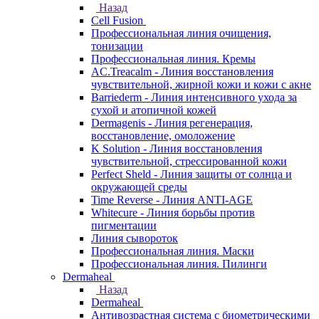
Назад
Cell Fusion
Профессиональная линия очищения,
тонизации
Профессиональная линия. Кремы
AC.Treacalm - Линия восстановления
чувствительной, жирной кожи и кожи с акне
Barriederm - Линия интенсивного ухода за
сухой и атопичной кожей
Dermagenis - Линия регенерация,
восстановление, омоложение
K Solution - Линия восстановления
чувствительной, стрессированной кожи
Perfect Sheld - Линия защиты от солнца и
окружающей среды
Time Reverse - Линия ANTI-AGE
Whitecure - Линия борьбы против
пигментации
Линия сывороток
Профессиональная линия. Маски
Профессиональная линия. Пилинги
Dermaheal
Назад
Dermaheal
Антивозрастная система с биометрическими