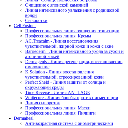
Очищение с японской камелией
Линия интенсивного увлажнения с родниковой
водой
Сыворотки
Cell Fusion
Профессиональная линия очищения, тонизации
Профессиональная линия. Кремы
AC.Treacalm - Линия восстановления
чувствительной, жирной кожи и кожи с акне
Barriederm - Линия интенсивного ухода за сухой и
атопичной кожей
Dermagenis - Линия регенерация, восстановление,
омоложение
K Solution - Линия восстановления
чувствительной, стрессированной кожи
Perfect Sheld - Линия защиты от солнца и
окружающей среды
Time Reverse - Линия ANTI-AGE
Whitecure - Линия борьбы против пигментации
Линия сывороток
Профессиональная линия. Маски
Профессиональная линия. Пилинги
Dermaheal
Антивозрастная система с биометрическими