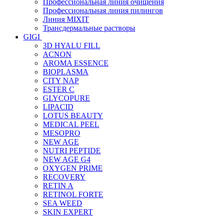
Профессиональная линия очищения
Профессиональная линия пилингов
Линия MIXIT
Трансдермальные растворы
GIGI
3D HYALU FILL
ACNON
AROMA ESSENCE
BIOPLASMA
CITY NAP
ESTER C
GLYCOPURE
LIPACID
LOTUS BEAUTY
MEDICAL PEEL
MESOPRO
NEW AGE
NUTRI PEPTIDE
NEW AGE G4
OXYGEN PRIME
RECOVERY
RETIN A
RETINOL FORTE
SEA WEED
SKIN EXPERT