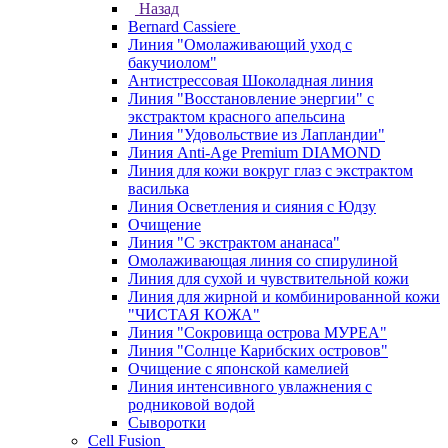
Назад
Bernard Cassiere
Линия "Омолаживающий уход с
бакучиолом"
Антистрессовая Шоколадная линия
Линия "Восстановление энергии" с
экстрактом красного апельсина
Линия "Удовольствие из Лапландии"
Линия Anti-Age Premium DIAMOND
Линия для кожи вокруг глаз с экстрактом
василька
Линия Осветления и сияния с Юдзу
Очищение
Линия "С экстрактом ананаса"
Омолаживающая линия со спирулиной
Линия для сухой и чувствительной кожи
Линия для жирной и комбинированной кожи
"ЧИСТАЯ КОЖА"
Линия "Сокровища острова МУРЕА"
Линия "Солнце Карибских островов"
Очищение с японской камелией
Линия интенсивного увлажнения с
родниковой водой
Сыворотки
Cell Fusion