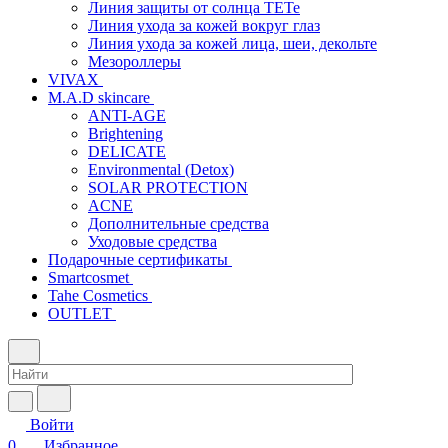
Линия защиты от солнца TETe
Линия ухода за кожей вокруг глаз
Линия ухода за кожей лица, шеи, декольте
Мезороллеры
VIVAX
M.A.D skincare
ANTI-AGE
Brightening
DELICATE
Environmental (Detox)
SOLAR PROTECTION
АCNE
Дополнительные средства
Уходовые средства
Подарочные сертификаты
Smartcosmet
Tahe Cosmetics
OUTLET
Войти
0
Избранное