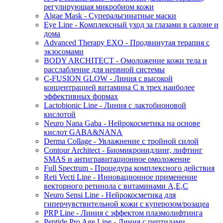
регулирующая микробиом кожи
Algae Mask - Суперальгинатные маски
Eye Line - Комплексный уход за глазами в салоне и
дома
Advanced Therapy EXO - Продвинутая терапия с
экзосомами
BODY ARCHITECT - Омоложение кожи тела и
расслабление для нервной системы
C-FUSION GLOW - Линия с высокой
концентрацией витамина C в трех наиболее
эффективных формах
Lactobionic Line - Линия с лактобионовой
кислотой
Neuro Nana Gaba - Нейрокосметика на основе
кислот GABA&NANA
Derma Collage - Увлажнение с тройной силой
Contour Architect - Биомикронидлинг, лифтинг
SMAS и антигравитационное омоложение
Full Spectrum - Процедура комплексного действия
Reti Vecti Line - Инновационное применение
векторного ретинола с витаминами A,Е,С
Neuro Sensi Line - Нейрокосметика для
гиперчувствительной кожи с куперозом/розацеа
PRP Line - Линия с эффектом плазмолифтинга
Peptide Pro Age Line - Линия с пептидами