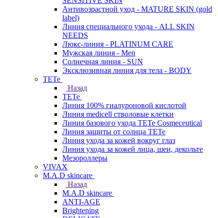
SENSITIVE SKIN
Антивозрастной уход - MATURE SKIN (gold
label)
Линия специального ухода - ALL SKIN
NEEDS
Люкс-линия - PLATINUM CARE
Мужская линия - Men
Солнечная линия - SUN
Эксклюзивная линия для тела - BODY
TETe
Назад
TETe
Линия 100% гиалуроновой кислотой
Линия medicell стволовые клетки
Линия базового ухода TETe Cosmeceutical
Линия защиты от солнца TETe
Линия ухода за кожей вокруг глаз
Линия ухода за кожей лица, шеи, декольте
Мезороллеры
VIVAX
M.A.D skincare
Назад
M.A.D skincare
ANTI-AGE
Brightening