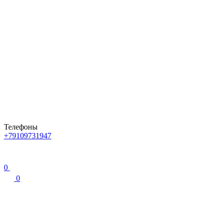
Телефоны
+79109731947
0
0