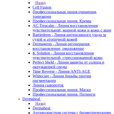
Назад
Cell Fusion
Профессиональная линия очищения,
тонизации
Профессиональная линия. Кремы
AC.Treacalm - Линия восстановления
чувствительной, жирной кожи и кожи с акне
Barriederm - Линия интенсивного ухода за
сухой и атопичной кожей
Dermagenis - Линия регенерация,
восстановление, омоложение
K Solution - Линия восстановления
чувствительной, стрессированной кожи
Perfect Sheld - Линия защиты от солнца и
окружающей среды
Time Reverse - Линия ANTI-AGE
Whitecure - Линия борьбы против
пигментации
Линия сывороток
Профессиональная линия. Маски
Профессиональная линия. Пилинги
Dermaheal
Назад
Dermaheal
Антивозрастная система с биометрическими