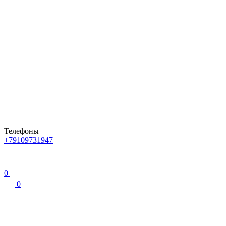
Телефоны
+79109731947
0
0