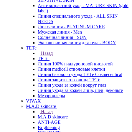
SENSITIVE SKIN
Антивозрастной уход - MATURE SKIN (gold
label)
Линия специального ухода - ALL SKIN
NEEDS
Люкс-линия - PLATINUM CARE
Мужская линия - Men
Солнечная линия - SUN
Эксклюзивная линия для тела - BODY
TETe
Назад
TETe
Линия 100% гиалуроновой кислотой
Линия medicell стволовые клетки
Линия базового ухода TETe Cosmeceutical
Линия защиты от солнца TETe
Линия ухода за кожей вокруг глаз
Линия ухода за кожей лица, шеи, декольте
Мезороллеры
VIVAX
M.A.D skincare
Назад
M.A.D skincare
ANTI-AGE
Brightening