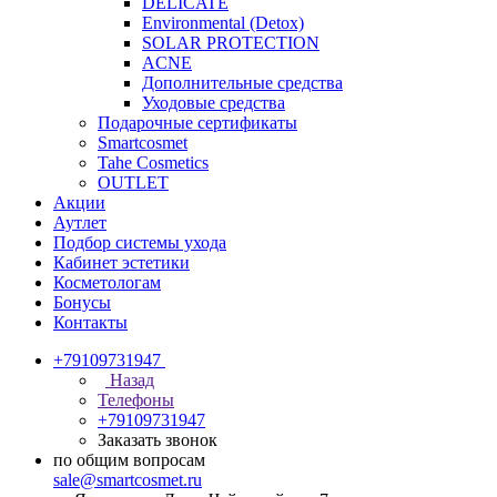
DELICATE
Environmental (Detox)
SOLAR PROTECTION
АCNE
Дополнительные средства
Уходовые средства
Подарочные сертификаты
Smartcosmet
Tahe Cosmetics
OUTLET
Акции
Аутлет
Подбор системы ухода
Кабинет эстетики
Косметологам
Бонусы
Контакты
+79109731947
Назад
Телефоны
+79109731947
Заказать звонок
по общим вопросам
sale@smartcosmet.ru