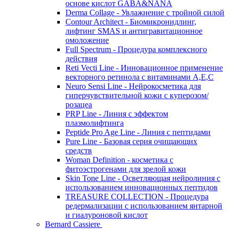
основе кислот GABA&NANA
Derma Collage - Увлажнение с тройной силой
Contour Architect - Биомикронидлинг,
лифтинг SMAS и антигравитационное
омоложение
Full Spectrum - Процедура комплексного
действия
Reti Vecti Line - Инновационное применение
векторного ретинола с витаминами A,Е,С
Neuro Sensi Line - Нейрокосметика для
гиперчувствительной кожи с куперозом/
розацеа
PRP Line - Линия с эффектом
плазмолифтинга
Peptide Pro Age Line - Линия с пептидами
Pure Line - Базовая серия очищающих
средств
Woman Definition - косметика с
фитоэстрогенами для зрелой кожи
Skin Tone Line - Осветляющая нейролиния с
использованием инновационных пептидов
TREASURE COLLECTION - Процедура
редермализации с использованием янтарной
и гиалуроновой кислот
Bernard Cassiere