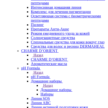
пептидами
Интенсивная домашняя линия
Комплекс для лечения пигментации
Осветляющая система с биометрическими
пептидами
Пилинг
Препараты Анти-Акне
Режим ежедневного ухода за кожей
Солнцезащитные средства
Специальные средства для кожи вокруг глаз
Средства для волос и ресниц DERMAHEAL
CHARME D’ORIENT
Назад
CHARME D’ORIENT
Ароматические масла
pH Formula
Назад
pH Formula
Домашние наборы
Назад
Домашние наборы
Наборы
Линия SOS
Линия АВС
Линия активной подготовки кожи