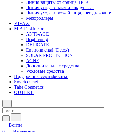
Линия защиты от солнца TETe
Линия ухода за кожей вокруг глаз
Линия ухода за кожей лица, шеи, декольте
Мезороллеры
VIVAX
M.A.D skincare
ANTI-AGE
Brightening
DELICATE
Environmental (Detox)
SOLAR PROTECTION
АCNE
Дополнительные средства
Уходовые средства
Подарочные сертификаты
Smartcosmet
Tahe Cosmetics
OUTLET
Войти
0
Избранное