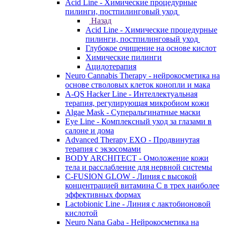
Acid Line - Химические процедурные
пилинги, постпилинговый уход
Назад
Acid Line - Химические процедурные
пилинги, постпилинговый уход
Глубокое очищение на основе кислот
Химические пилинги
Ацидотерапия
Neuro Cannabis Therapy - нейрокосметика на
основе стволовых клеток конопли и мака
A-QS Hacker Line - Интеллектуальная
терапия, регулирующая микробиом кожи
Algae Mask - Суперальгинатные маски
Eye Line - Комплексный уход за глазами в
салоне и дома
Advanced Therapy EXO - Продвинутая
терапия с экзосомами
BODY ARCHITECT - Омоложение кожи
тела и расслабление для нервной системы
C-FUSION GLOW - Линия с высокой
концентрацией витамина C в трех наиболее
эффективных формах
Lactobionic Line - Линия с лактобионовой
кислотой
Neuro Nana Gaba - Нейрокосметика на