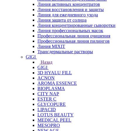
Линия активных концентратов
Линия восстановления и защиты
Линия для ежедневного ухода
Линия защита от солнца
Линия концентрированные сыворотки
Линия профессиональных масок
Профессиональная линия очищения
Профессиональная линия пилингов
Линия MIXIT
Трансдермальные растворы
GIGI
Назад
GIGI
3D HYALU FILL
ACNON
AROMA ESSENCE
BIOPLASMA
CITY NAP
ESTER C
GLYCOPURE
LIPACID
LOTUS BEAUTY
MEDICAL PEEL
MESOPRO
NEW AGE