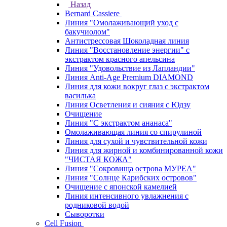
Назад
Bernard Cassiere
Линия "Омолаживающий уход с
бакучиолом"
Антистрессовая Шоколадная линия
Линия "Восстановление энергии" с
экстрактом красного апельсина
Линия "Удовольствие из Лапландии"
Линия Anti-Age Premium DIAMOND
Линия для кожи вокруг глаз с экстрактом
василька
Линия Осветления и сияния с Юдзу
Очищение
Линия "С экстрактом ананаса"
Омолаживающая линия со спирулиной
Линия для сухой и чувствительной кожи
Линия для жирной и комбинированной кожи
"ЧИСТАЯ КОЖА"
Линия "Сокровища острова МУРЕА"
Линия "Солнце Карибских островов"
Очищение с японской камелией
Линия интенсивного увлажнения с
родниковой водой
Сыворотки
Cell Fusion