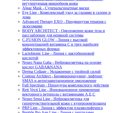
регулирующая микробиом кожи
Algae Mask - Суперальгинатные маски
Eye Line - Комплексный уход за глазами в салоне и
дома
Advanced Therapy EXO - Продвинутая терапия с
экзосомами
BODY ARCHITECT - Омоложение кожи тела и
расслабление для нервной системы
C-FUSION GLOW - Линия с высокой
концентрацией витамина C в трех наиболее
эффективных формах
Lactobionic Line - Линия с лактобионовой
кислотой
Neuro Nana Gaba - Нейрокосметика на основе
кислот GABA&NANA
Derma Collage - Увлажнение с тройной силой
Contour Architect - Биомикронидлинг, лифтинг
SMAS и антигравитационное омоложение
Full Spectrum - Процедура комплексного действия
Reti Vecti Line - Инновационное применение
векторного ретинола с витаминами A,Е,С
Neuro Sensi Line - Нейрокосметика для
гиперчувствительной кожи с куперозом/розацеа
PRP Line - Линия с эффектом плазмолифтинга
Peptide Pro Age Line - Линия с пептидами