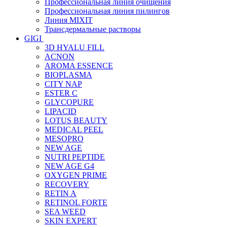
Профессиональная линия очищения
Профессиональная линия пилингов
Линия MIXIT
Трансдермальные растворы
GIGI
3D HYALU FILL
ACNON
AROMA ESSENCE
BIOPLASMA
CITY NAP
ESTER C
GLYCOPURE
LIPACID
LOTUS BEAUTY
MEDICAL PEEL
MESOPRO
NEW AGE
NUTRI PEPTIDE
NEW AGE G4
OXYGEN PRIME
RECOVERY
RETIN A
RETINOL FORTE
SEA WEED
SKIN EXPERT