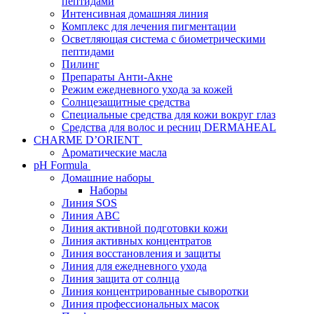
пептидами
Интенсивная домашняя линия
Комплекс для лечения пигментации
Осветляющая система с биометрическими
пептидами
Пилинг
Препараты Анти-Акне
Режим ежедневного ухода за кожей
Солнцезащитные средства
Специальные средства для кожи вокруг глаз
Средства для волос и ресниц DERMAHEAL
CHARME D’ORIENT
Ароматические масла
pH Formula
Домашние наборы
Наборы
Линия SOS
Линия АВС
Линия активной подготовки кожи
Линия активных концентратов
Линия восстановления и защиты
Линия для ежедневного ухода
Линия защита от солнца
Линия концентрированные сыворотки
Линия профессиональных масок