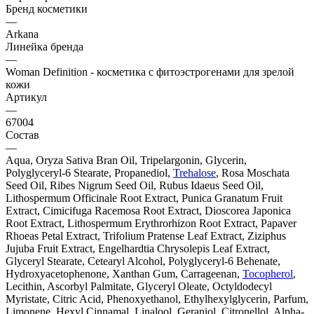
Бренд косметики
—
Arkana
Линейка бренда
—
Woman Definition - косметика с фитоэстрогенами для зрелой
кожи
Артикул
—
67004
Состав
—
Aqua, Oryza Sativa Bran Oil, Tripelargonin, Glycerin,
Polyglyceryl-6 Stearate, Propanediol,
Trehalose
, Rosa Moschata
Seed Oil, Ribes Nigrum Seed Oil, Rubus Idaeus Seed Oil,
Lithospermum Officinale Root Extract, Punica Granatum Fruit
Extract, Cimicifuga Racemosa Root Extract, Dioscorea Japonica
Root Extract, Lithospermum Erythrorhizon Root Extract, Papaver
Rhoeas Petal Extract, Trifolium Pratense Leaf Extract, Ziziphus
Jujuba Fruit Extract, Engelhardtia Chrysolepis Leaf Extract,
Glyceryl Stearate, Cetearyl Alcohol, Polyglyceryl-6 Behenate,
Hydroxyacetophenone, Xanthan Gum, Carrageenan,
Tocopherol
,
Lecithin, Ascorbyl Palmitate, Glyceryl Oleate, Octyldodecyl
Myristate, Citric Acid, Phenoxyethanol, Ethylhexylglycerin, Parfum,
Limonene, Hexyl Cinnamal, Linalool, Geraniol, Citronellol, Alpha-