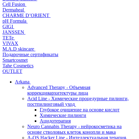
Cell Fusion
Dermaheal
CHARME D’ORIENT
pH Formula
GIGI
JANSSEN
TETe
VIVAX
M.A.D skincare
Подарочные сертификаты
Smartcosmet
Tahe Cosmetics
OUTLET
Arkana
Advanced Therapy - Объемная
коррекцияархитектуры лица
Acid Line - Химические процедурные пилинги,
постпилинговый уход
Глубокое очищение на основе кислот
Химические пилинги
Ацидотерапия
Neuro Cannabis Therapy - нейрокосметика на
основе стволовых клеток конопли и мака
A-QS Hacker Line - Интеллектуальная терапия,