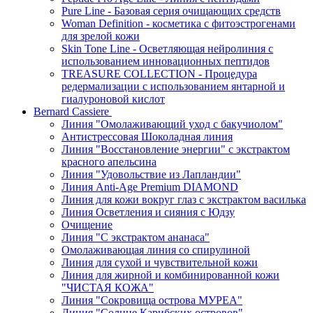
Pure Line - Базовая серия очищающих средств
Woman Definition - косметика с фитоэстрогенами
для зрелой кожи
Skin Tone Line - Осветляющая нейролиния с
использованием инновационных пептидов
TREASURE COLLECTION - Процедура
редермализации с использованием янтарной и
гиалуроновой кислот
Bernard Cassiere
Линия "Омолаживающий уход с бакучиолом"
Антистрессовая Шоколадная линия
Линия "Восстановление энергии" с экстрактом
красного апельсина
Линия "Удовольствие из Лапландии"
Линия Anti-Age Premium DIAMOND
Линия для кожи вокруг глаз с экстрактом василька
Линия Осветления и сияния с Юдзу
Очищение
Линия "С экстрактом ананаса"
Омолаживающая линия со спирулиной
Линия для сухой и чувствительной кожи
Линия для жирной и комбинированной кожи
"ЧИСТАЯ КОЖА"
Линия "Сокровища острова МУРЕА"
Линия "Солнце Карибских островов"