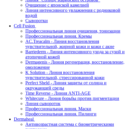
Очищение с японской камелией
Линия интенсивного увлажнения с родниковой
водой
Сыворотки
Cell Fusion
Профессиональная линия очищения, тонизации
Профессиональная линия. Кремы
AC.Treacalm - Линия восстановления
чувствительной, жирной кожи и кожи с акне
Barriederm - Линия интенсивного ухода за сухой и
атопичной кожей
Dermagenis - Линия регенерация, восстановление,
омоложение
K Solution - Линия восстановления
чувствительной, стрессированной кожи
Perfect Sheld - Линия защиты от солнца и
окружающей среды
Time Reverse - Линия ANTI-AGE
Whitecure - Линия борьбы против пигментации
Линия сывороток
Профессиональная линия. Маски
Профессиональная линия. Пилинги
Dermaheal
Антивозрастная система с биометрическими