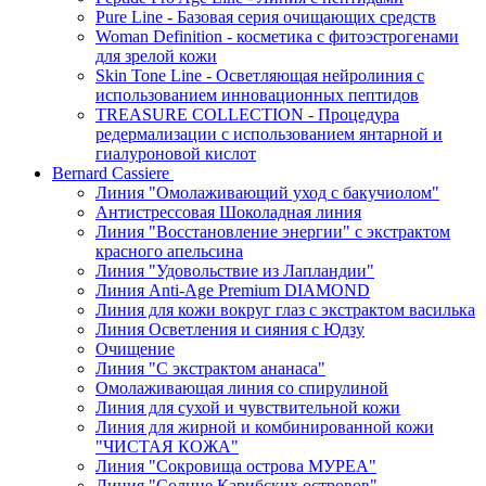
Pure Line - Базовая серия очищающих средств
Woman Definition - косметика с фитоэстрогенами
для зрелой кожи
Skin Tone Line - Осветляющая нейролиния с
использованием инновационных пептидов
TREASURE COLLECTION - Процедура
редермализации с использованием янтарной и
гиалуроновой кислот
Bernard Cassiere
Линия "Омолаживающий уход с бакучиолом"
Антистрессовая Шоколадная линия
Линия "Восстановление энергии" с экстрактом
красного апельсина
Линия "Удовольствие из Лапландии"
Линия Anti-Age Premium DIAMOND
Линия для кожи вокруг глаз с экстрактом василька
Линия Осветления и сияния с Юдзу
Очищение
Линия "С экстрактом ананаса"
Омолаживающая линия со спирулиной
Линия для сухой и чувствительной кожи
Линия для жирной и комбинированной кожи
"ЧИСТАЯ КОЖА"
Линия "Сокровища острова МУРЕА"
Линия "Солнце Карибских островов"