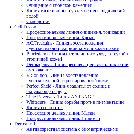
Очищение с японской камелией
Линия интенсивного увлажнения с родниковой
водой
Сыворотки
Cell Fusion
Профессиональная линия очищения, тонизации
Профессиональная линия. Кремы
AC.Treacalm - Линия восстановления
чувствительной, жирной кожи и кожи с акне
Barriederm - Линия интенсивного ухода за сухой и
атопичной кожей
Dermagenis - Линия регенерация, восстановление,
омоложение
K Solution - Линия восстановления
чувствительной, стрессированной кожи
Perfect Sheld - Линия защиты от солнца и
окружающей среды
Time Reverse - Линия ANTI-AGE
Whitecure - Линия борьбы против пигментации
Линия сывороток
Профессиональная линия. Маски
Профессиональная линия. Пилинги
Dermaheal
Антивозрастная система с биометрическими