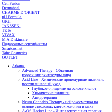
Cell Fusion
Dermaheal
CHARME D’ORIENT
pH Formula
GIGI
JANSSEN
TETe
VIVAX
M.A.D skincare
Подарочные сертификаты
Smartcosmet
Tahe Cosmetics
OUTLET
Arkana
Advanced Therapy - Объемная
коррекцияархитектуры лица
Acid Line - Химические процедурные пилинги,
постпилинговый уход
Глубокое очищение на основе кислот
Химические пилинги
Ацидотерапия
Neuro Cannabis Therapy - нейрокосметика на
основе стволовых клеток конопли и мака
A-QS Hacker Line - Интеллектуальная терапия,