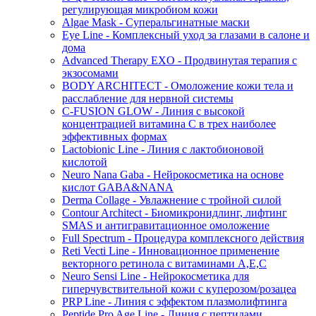
регулирующая микробиом кожи
Algae Mask - Суперальгинатные маски
Eye Line - Комплексный уход за глазами в салоне и
дома
Advanced Therapy EXO - Продвинутая терапия с
экзосомами
BODY ARCHITECT - Омоложение кожи тела и
расслабление для нервной системы
C-FUSION GLOW - Линия с высокой
концентрацией витамина C в трех наиболее
эффективных формах
Lactobionic Line - Линия с лактобионовой
кислотой
Neuro Nana Gaba - Нейрокосметика на основе
кислот GABA&NANA
Derma Collage - Увлажнение с тройной силой
Contour Architect - Биомикронидлинг, лифтинг
SMAS и антигравитационное омоложение
Full Spectrum - Процедура комплексного действия
Reti Vecti Line - Инновационное применение
векторного ретинола с витаминами A,Е,С
Neuro Sensi Line - Нейрокосметика для
гиперчувствительной кожи с куперозом/розацеа
PRP Line - Линия с эффектом плазмолифтинга
Peptide Pro Age Line - Линия с пептидами