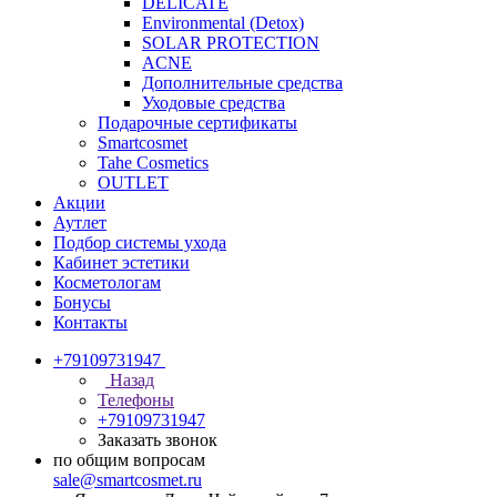
DELICATE
Environmental (Detox)
SOLAR PROTECTION
АCNE
Дополнительные средства
Уходовые средства
Подарочные сертификаты
Smartcosmet
Tahe Cosmetics
OUTLET
Акции
Аутлет
Подбор системы ухода
Кабинет эстетики
Косметологам
Бонусы
Контакты
+79109731947
Назад
Телефоны
+79109731947
Заказать звонок
по общим вопросам
sale@smartcosmet.ru