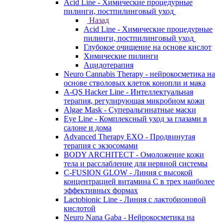
Acid Line - Химические процедурные
пилинги, постпилинговый уход
Назад
Acid Line - Химические процедурные
пилинги, постпилинговый уход
Глубокое очищение на основе кислот
Химические пилинги
Ацидотерапия
Neuro Cannabis Therapy - нейрокосметика на
основе стволовых клеток конопли и мака
A-QS Hacker Line - Интеллектуальная
терапия, регулирующая микробиом кожи
Algae Mask - Суперальгинатные маски
Eye Line - Комплексный уход за глазами в
салоне и дома
Advanced Therapy EXO - Продвинутая
терапия с экзосомами
BODY ARCHITECT - Омоложение кожи
тела и расслабление для нервной системы
C-FUSION GLOW - Линия с высокой
концентрацией витамина C в трех наиболее
эффективных формах
Lactobionic Line - Линия с лактобионовой
кислотой
Neuro Nana Gaba - Нейрокосметика на