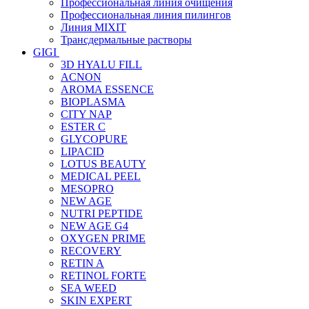
Профессиональная линия очищения
Профессиональная линия пилингов
Линия MIXIT
Трансдермальные растворы
GIGI
3D HYALU FILL
ACNON
AROMA ESSENCE
BIOPLASMA
CITY NAP
ESTER C
GLYCOPURE
LIPACID
LOTUS BEAUTY
MEDICAL PEEL
MESOPRO
NEW AGE
NUTRI PEPTIDE
NEW AGE G4
OXYGEN PRIME
RECOVERY
RETIN A
RETINOL FORTE
SEA WEED
SKIN EXPERT