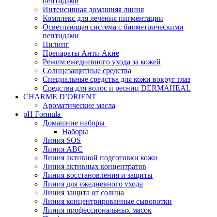
пептидами
Интенсивная домашняя линия
Комплекс для лечения пигментации
Осветляющая система с биометрическими
пептидами
Пилинг
Препараты Анти-Акне
Режим ежедневного ухода за кожей
Солнцезащитные средства
Специальные средства для кожи вокруг глаз
Средства для волос и ресниц DERMAHEAL
CHARME D’ORIENT
Ароматические масла
pH Formula
Домашние наборы
Наборы
Линия SOS
Линия АВС
Линия активной подготовки кожи
Линия активных концентратов
Линия восстановления и защиты
Линия для ежедневного ухода
Линия защита от солнца
Линия концентрированные сыворотки
Линия профессиональных масок