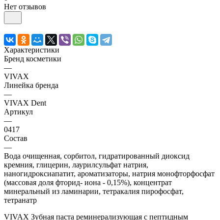
Нет отзывов
Характеристики
Бренд косметики
—
VIVAX
Линейка бренда
—
VIVAX Dent
Артикул
—
0417
Состав
—
Вода очищенная, cорбитол, гидратированный диоксид
кремния, глицерин, лаурилсульфат натрия,
наногидроксиапатит, ароматизаторы, натрия монофторфосфат
(массовая доля фторид- иона - 0,15%), концентрат
минеральный из ламинарии, тетракалия пирофосфат,
тетранатр
VIVAX Зубная паста реминерализующая с пептидным