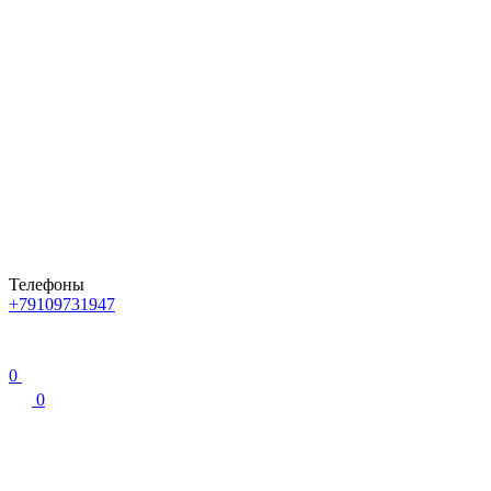
Телефоны
+79109731947
0
0