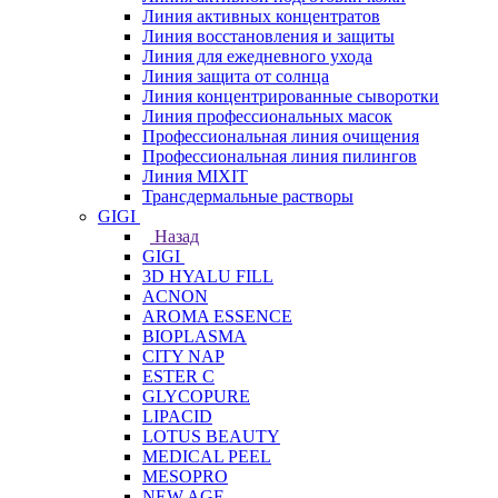
Линия активных концентратов
Линия восстановления и защиты
Линия для ежедневного ухода
Линия защита от солнца
Линия концентрированные сыворотки
Линия профессиональных масок
Профессиональная линия очищения
Профессиональная линия пилингов
Линия MIXIT
Трансдермальные растворы
GIGI
Назад
GIGI
3D HYALU FILL
ACNON
AROMA ESSENCE
BIOPLASMA
CITY NAP
ESTER C
GLYCOPURE
LIPACID
LOTUS BEAUTY
MEDICAL PEEL
MESOPRO
NEW AGE