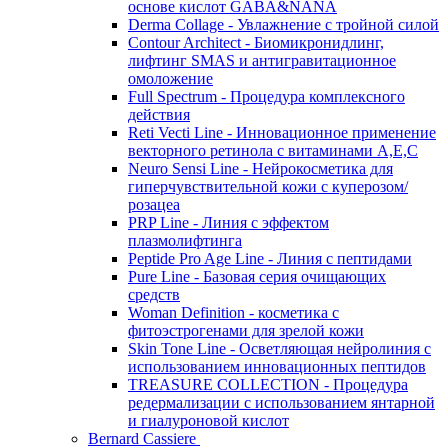
основе кислот GABA&NANA
Derma Collage - Увлажнение с тройной силой
Contour Architect - Биомикронидлинг,
лифтинг SMAS и антигравитационное
омоложение
Full Spectrum - Процедура комплексного
действия
Reti Vecti Line - Инновационное применение
векторного ретинола с витаминами A,Е,С
Neuro Sensi Line - Нейрокосметика для
гиперчувствительной кожи с куперозом/
розацеа
PRP Line - Линия с эффектом
плазмолифтинга
Peptide Pro Age Line - Линия с пептидами
Pure Line - Базовая серия очищающих
средств
Woman Definition - косметика с
фитоэстрогенами для зрелой кожи
Skin Tone Line - Осветляющая нейролиния с
использованием инновационных пептидов
TREASURE COLLECTION - Процедура
редермализации с использованием янтарной
и гиалуроновой кислот
Bernard Cassiere