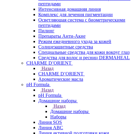
пептидами
Интенсивная домашняя линия
Комплекс для лечения пигментации
Осветляющая система с биометрическими
пептидами
Пилинг
Препараты Анти-Акне
Режим ежедневного ухода за кожей
Солнцезащитные средства
Специальные средства для кожи вокруг глаз
Средства для волос и ресниц DERMAHEAL
CHARME D’ORIENT
Назад
CHARME D’ORIENT
Ароматические масла
pH Formula
Назад
pH Formula
Домашние наборы
Назад
Домашние наборы
Наборы
Линия SOS
Линия АВС
Линия активной подготовки кожи