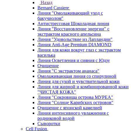
Назад
Bernard Cassiere
Линия "Омолаживающий уход с
бакучиолом"
Антистрессовая Шоколадная линия
Линия "Восстановление энергии" с
экстрактом красного апельсина
Линия "Удовольствие из Лапландии"
Линия Anti-Age Premium DIAMOND
Линия для кожи вокруг глаз с экстрактом
василька
Линия Осветления и сияния с Юдзу
Очищение
Линия "С экстрактом ананаса"
Омолаживающая линия со спирулиной
Линия для сухой и чувствительной кожи
Линия для жирной и комбинированной кожи
"ЧИСТАЯ КОЖА"
Линия "Сокровища острова МУРЕА"
Линия "Солнце Карибских островов"
Очищение с японской камелией
Линия интенсивного увлажнения с
родниковой водой
Сыворотки
Cell Fusion