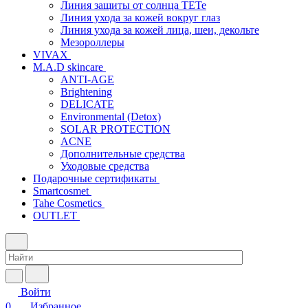
Линия защиты от солнца TETe
Линия ухода за кожей вокруг глаз
Линия ухода за кожей лица, шеи, декольте
Мезороллеры
VIVAX
M.A.D skincare
ANTI-AGE
Brightening
DELICATE
Environmental (Detox)
SOLAR PROTECTION
АCNE
Дополнительные средства
Уходовые средства
Подарочные сертификаты
Smartcosmet
Tahe Cosmetics
OUTLET
Войти
0
Избранное