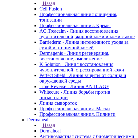
Назад
Cell Fusion
Профессиональная линия очищения,
тонизации
Профессиональная линия. Кремы
AC.Treacalm - Линия восстановления
чувствительной, жирной кожи и кожи с акне
Barriederm - Линия интенсивного ухода за
сухой и атопичной кожей
Dermagenis - Линия регенерация,
восстановление, омоложение
K Solution - Линия восстановления
чувствительной, стрессированной кожи
Perfect Sheld - Линия защиты от солнца и
окружающей среды
Time Reverse - Линия ANTI-AGE
Whitecure - Линия борьбы против
пигментации
Линия сывороток
Профессиональная линия. Маски
Профессиональная линия. Пилинги
Dermaheal
Назад
Dermaheal
Антивозрастная система с биометрическими