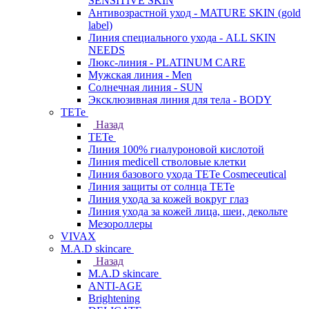
SENSITIVE SKIN
Антивозрастной уход - MATURE SKIN (gold
label)
Линия специального ухода - ALL SKIN
NEEDS
Люкс-линия - PLATINUM CARE
Мужская линия - Men
Солнечная линия - SUN
Эксклюзивная линия для тела - BODY
TETe
Назад
TETe
Линия 100% гиалуроновой кислотой
Линия medicell стволовые клетки
Линия базового ухода TETe Cosmeceutical
Линия защиты от солнца TETe
Линия ухода за кожей вокруг глаз
Линия ухода за кожей лица, шеи, декольте
Мезороллеры
VIVAX
M.A.D skincare
Назад
M.A.D skincare
ANTI-AGE
Brightening