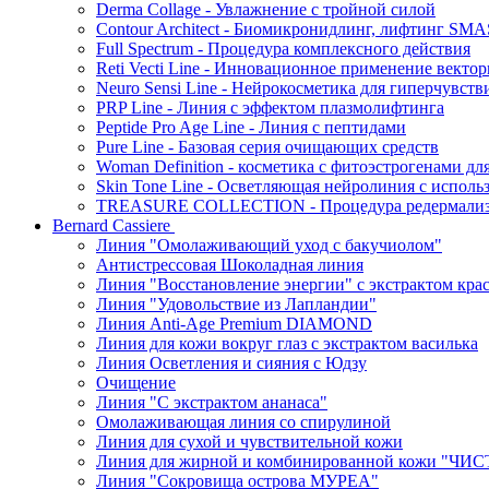
Derma Collage - Увлажнение с тройной силой
Contour Architect - Биомикронидлинг, лифтинг SM
Full Spectrum - Процедура комплексного действия
Reti Vecti Line - Инновационное применение векто
Neuro Sensi Line - Нейрокосметика для гиперчувств
PRP Line - Линия с эффектом плазмолифтинга
Peptide Pro Age Line - Линия с пептидами
Pure Line - Базовая серия очищающих средств
Woman Definition - косметика с фитоэстрогенами дл
Skin Tone Line - Осветляющая нейролиния с испол
TREASURE COLLECTION - Процедура редермализац
Bernard Cassiere
Линия "Омолаживающий уход с бакучиолом"
Антистрессовая Шоколадная линия
Линия "Восстановление энергии" с экстрактом кра
Линия "Удовольствие из Лапландии"
Линия Anti-Age Premium DIAMOND
Линия для кожи вокруг глаз с экстрактом василька
Линия Осветления и сияния с Юдзу
Очищение
Линия "С экстрактом ананаса"
Омолаживающая линия со спирулиной
Линия для сухой и чувствительной кожи
Линия для жирной и комбинированной кожи "Ч
Линия "Сокровища острова МУРЕА"