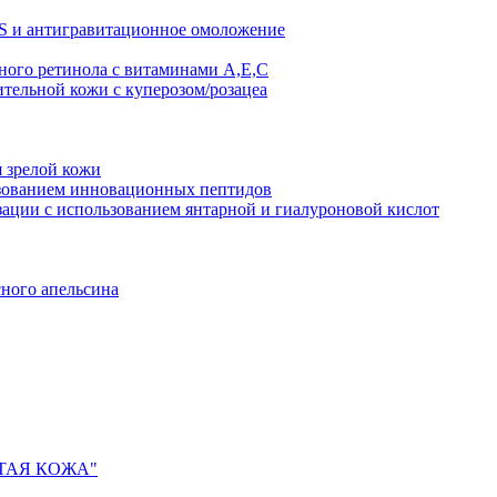
AS и антигравитационное омоложение
рного ретинола с витаминами A,Е,С
ительной кожи с куперозом/розацеа
я зрелой кожи
ьзованием инновационных пептидов
ии с использованием янтарной и гиалуроновой кислот
сного апельсина
ИСТАЯ КОЖА"