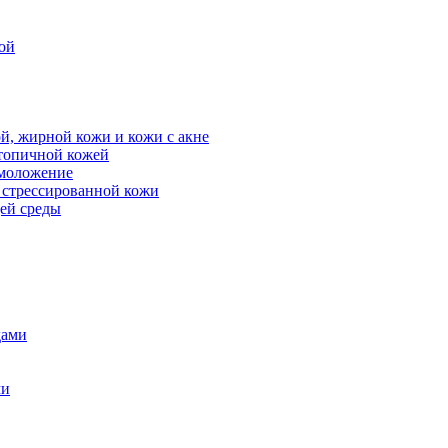
ой
й, жирной кожи и кожи с акне
атопичной кожей
омоложение
, стрессированной кожи
щей среды
дами
ми