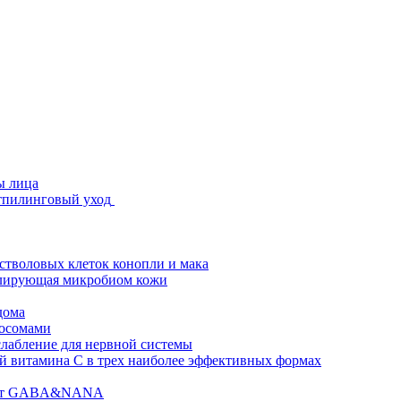
ы лица
стпилинговый уход
 стволовых клеток конопли и мака
гулирующая микробиом кожи
дома
зосомами
абление для нервной системы
 витамина C в трех наиболее эффективных формах
ислот GABA&NANA