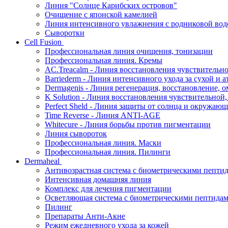
Линия "Солнце Карибских островов"
Очищение с японской камелией
Линия интенсивного увлажнения с родниковой вод
Сыворотки
Cell Fusion
Профессиональная линия очищения, тонизации
Профессиональная линия. Кремы
AC.Treacalm - Линия восстановления чувствительно
Barriederm - Линия интенсивного ухода за сухой и 
Dermagenis - Линия регенерация, восстановление, 
K Solution - Линия восстановления чувствительной
Perfect Sheld - Линия защиты от солнца и окружаю
Time Reverse - Линия ANTI-AGE
Whitecure - Линия борьбы против пигментации
Линия сывороток
Профессиональная линия. Маски
Профессиональная линия. Пилинги
Dermaheal
Антивозрастная система с биометрическими пепти
Интенсивная домашняя линия
Комплекс для лечения пигментации
Осветляющая система с биометрическими пептида
Пилинг
Препараты Анти-Акне
Режим ежедневного ухода за кожей