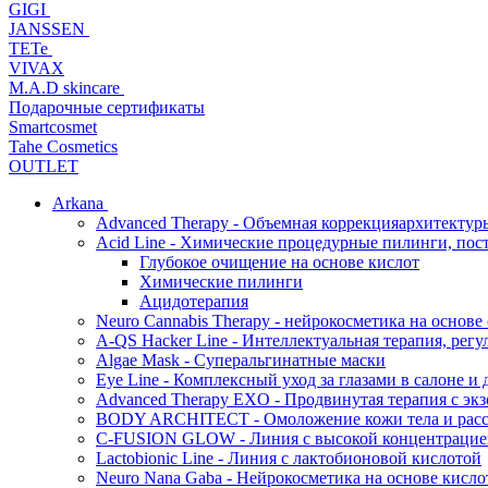
GIGI
JANSSEN
TETe
VIVAX
M.A.D skincare
Подарочные сертификаты
Smartcosmet
Tahe Cosmetics
OUTLET
Arkana
Advanced Therapy - Объемная коррекцияархитектур
Acid Line - Химические процедурные пилинги, по
Глубокое очищение на основе кислот
Химические пилинги
Ацидотерапия
Neuro Cannabis Therapy - нейрокосметика на основе
A-QS Hacker Line - Интеллектуальная терапия, ре
Algae Mask - Суперальгинатные маски
Eye Line - Комплексный уход за глазами в салоне и 
Advanced Therapy EXO - Продвинутая терапия с эк
BODY ARCHITECT - Омоложение кожи тела и рассл
C-FUSION GLOW - Линия с высокой концентрацией
Lactobionic Line - Линия с лактобионовой кислотой
Neuro Nana Gaba - Нейрокосметика на основе к