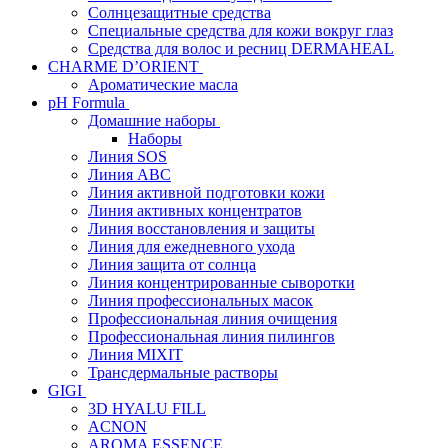
Солнцезащитные средства
Специальные средства для кожи вокруг глаз
Средства для волос и ресниц DERMAHEAL
CHARME D’ORIENT
Ароматические масла
pH Formula
Домашние наборы
Наборы
Линия SOS
Линия АВС
Линия активной подготовки кожи
Линия активных концентратов
Линия восстановления и защиты
Линия для ежедневного ухода
Линия защита от солнца
Линия концентрированные сыворотки
Линия профессиональных масок
Профессиональная линия очищения
Профессиональная линия пилингов
Линия MIXIT
Трансдермальные растворы
GIGI
3D HYALU FILL
ACNON
AROMA ESSENCE