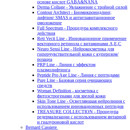
основе кислот GABA&NANA
Derma Collage - Увлажнение с тройной силой
Contour Architect - Биомикронидлинг,
лифтинг SMAS и антигравитационное
омоложение
Full Spectrum - Процедура комплексного
действия
Reti Vecti Line - Инновационное применение
векторного ретинола с витаминами A,Е,С
Neuro Sensi Line - Нейрокосметика для
гиперчувствительной кожи с куперозом/
розацеа
PRP Line - Линия с эффектом
плазмолифтинга
Peptide Pro Age Line - Линия с пептидами
Pure Line - Базовая серия очищающих
средств
Woman Definition - косметика с
фитоэстрогенами для зрелой кожи
Skin Tone Line - Осветляющая нейролиния с
использованием инновационных пептидов
TREASURE COLLECTION - Процедура
редермализации с использованием янтарной
и гиалуроновой кислот
Bernard Cassiere