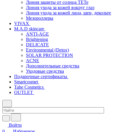
Линия защиты от солнца TETe
Линия ухода за кожей вокруг глаз
Линия ухода за кожей лица, шеи, декольте
Мезороллеры
VIVAX
M.A.D skincare
ANTI-AGE
Brightening
DELICATE
Environmental (Detox)
SOLAR PROTECTION
АCNE
Дополнительные средства
Уходовые средства
Подарочные сертификаты
Smartcosmet
Tahe Cosmetics
OUTLET
Войти
0
Избранное