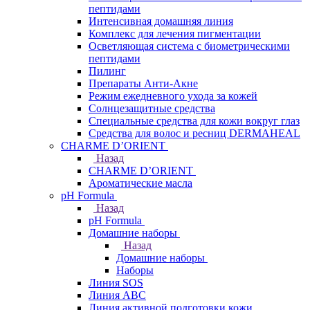
пептидами
Интенсивная домашняя линия
Комплекс для лечения пигментации
Осветляющая система с биометрическими
пептидами
Пилинг
Препараты Анти-Акне
Режим ежедневного ухода за кожей
Солнцезащитные средства
Специальные средства для кожи вокруг глаз
Средства для волос и ресниц DERMAHEAL
CHARME D’ORIENT
Назад
CHARME D’ORIENT
Ароматические масла
pH Formula
Назад
pH Formula
Домашние наборы
Назад
Домашние наборы
Наборы
Линия SOS
Линия АВС
Линия активной подготовки кожи