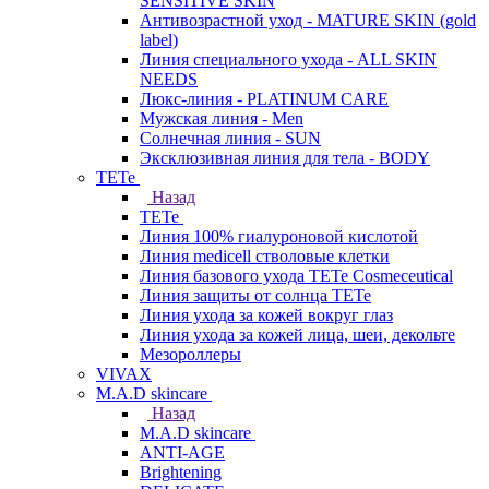
SENSITIVE SKIN
Антивозрастной уход - MATURE SKIN (gold
label)
Линия специального ухода - ALL SKIN
NEEDS
Люкс-линия - PLATINUM CARE
Мужская линия - Men
Солнечная линия - SUN
Эксклюзивная линия для тела - BODY
TETe
Назад
TETe
Линия 100% гиалуроновой кислотой
Линия medicell стволовые клетки
Линия базового ухода TETe Cosmeceutical
Линия защиты от солнца TETe
Линия ухода за кожей вокруг глаз
Линия ухода за кожей лица, шеи, декольте
Мезороллеры
VIVAX
M.A.D skincare
Назад
M.A.D skincare
ANTI-AGE
Brightening