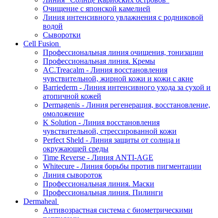
Очищение с японской камелией
Линия интенсивного увлажнения с родниковой
водой
Сыворотки
Cell Fusion
Профессиональная линия очищения, тонизации
Профессиональная линия. Кремы
AC.Treacalm - Линия восстановления
чувствительной, жирной кожи и кожи с акне
Barriederm - Линия интенсивного ухода за сухой и
атопичной кожей
Dermagenis - Линия регенерация, восстановление,
омоложение
K Solution - Линия восстановления
чувствительной, стрессированной кожи
Perfect Sheld - Линия защиты от солнца и
окружающей среды
Time Reverse - Линия ANTI-AGE
Whitecure - Линия борьбы против пигментации
Линия сывороток
Профессиональная линия. Маски
Профессиональная линия. Пилинги
Dermaheal
Антивозрастная система с биометрическими