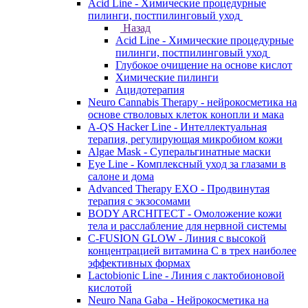
Acid Line - Химические процедурные
пилинги, постпилинговый уход
Назад
Acid Line - Химические процедурные
пилинги, постпилинговый уход
Глубокое очищение на основе кислот
Химические пилинги
Ацидотерапия
Neuro Cannabis Therapy - нейрокосметика на
основе стволовых клеток конопли и мака
A-QS Hacker Line - Интеллектуальная
терапия, регулирующая микробиом кожи
Algae Mask - Суперальгинатные маски
Eye Line - Комплексный уход за глазами в
салоне и дома
Advanced Therapy EXO - Продвинутая
терапия с экзосомами
BODY ARCHITECT - Омоложение кожи
тела и расслабление для нервной системы
C-FUSION GLOW - Линия с высокой
концентрацией витамина C в трех наиболее
эффективных формах
Lactobionic Line - Линия с лактобионовой
кислотой
Neuro Nana Gaba - Нейрокосметика на