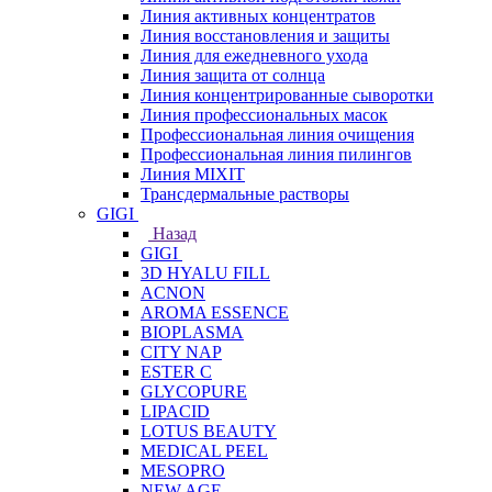
Линия активных концентратов
Линия восстановления и защиты
Линия для ежедневного ухода
Линия защита от солнца
Линия концентрированные сыворотки
Линия профессиональных масок
Профессиональная линия очищения
Профессиональная линия пилингов
Линия MIXIT
Трансдермальные растворы
GIGI
Назад
GIGI
3D HYALU FILL
ACNON
AROMA ESSENCE
BIOPLASMA
CITY NAP
ESTER C
GLYCOPURE
LIPACID
LOTUS BEAUTY
MEDICAL PEEL
MESOPRO
NEW AGE