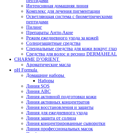
пептидами
Интенсивная домашняя линия
Комплекс для лечения пигментации
Осветляющая система с биометрическими
пептидами
Пилинг
Препараты Анти-Акне
Режим ежедневного ухода за кожей
Солнцезащитные средства
Специальные средства для кожи вокруг глаз
Средства для волос и ресниц DERMAHEAL
CHARME D’ORIENT
Ароматические масла
pH Formula
Домашние наборы
Наборы
Линия SOS
Линия АВС
Линия активной подготовки кожи
Линия активных концентратов
Линия восстановления и защиты
Линия для ежедневного ухода
Линия защита от солнца
Линия концентрированные сыворотки
Линия профессиональных масок