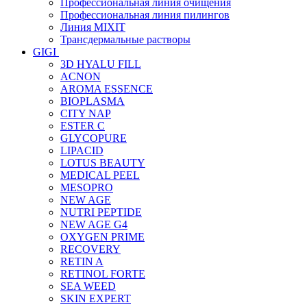
Профессиональная линия очищения
Профессиональная линия пилингов
Линия MIXIT
Трансдермальные растворы
GIGI
3D HYALU FILL
ACNON
AROMA ESSENCE
BIOPLASMA
CITY NAP
ESTER C
GLYCOPURE
LIPACID
LOTUS BEAUTY
MEDICAL PEEL
MESOPRO
NEW AGE
NUTRI PEPTIDE
NEW AGE G4
OXYGEN PRIME
RECOVERY
RETIN A
RETINOL FORTE
SEA WEED
SKIN EXPERT