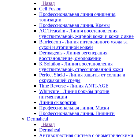
Назад
Cell Fusion
Профессиональная линия очищения,
тонизации
Профессиональная линия. Кремы
AC.Treacalm - Линия восстановления
чувствительной, жирной кожи и кожи с акне
Barriederm - Линия интенсивного ухода за
сухой и атопичной кожей
Dermagenis - Линия регенерация,
восстановление, омоложение
K Solution - Линия восстановления
чувствительной, стрессированной кожи
Perfect Sheld - Линия защиты от солнца и
окружающей среды
Time Reverse - Линия ANTI-AGE
Whitecure - Линия борьбы против
пигментации
Линия сывороток
Профессиональная линия. Маски
Профессиональная линия. Пилинги
Dermaheal
Назад
Dermaheal
Антивозрастная система с биометрическими