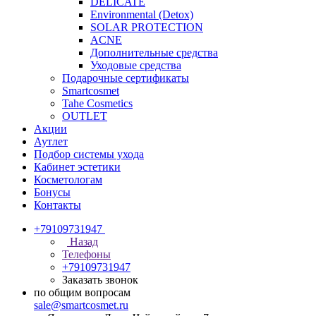
DELICATE
Environmental (Detox)
SOLAR PROTECTION
АCNE
Дополнительные средства
Уходовые средства
Подарочные сертификаты
Smartcosmet
Tahe Cosmetics
OUTLET
Акции
Аутлет
Подбор системы ухода
Кабинет эстетики
Косметологам
Бонусы
Контакты
+79109731947
Назад
Телефоны
+79109731947
Заказать звонок
по общим вопросам
sale@smartcosmet.ru