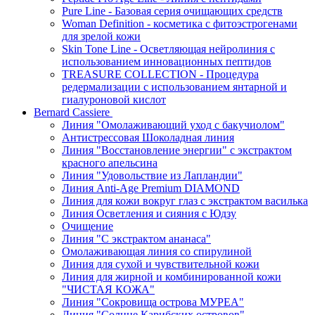
Pure Line - Базовая серия очищающих средств
Woman Definition - косметика с фитоэстрогенами
для зрелой кожи
Skin Tone Line - Осветляющая нейролиния с
использованием инновационных пептидов
TREASURE COLLECTION - Процедура
редермализации с использованием янтарной и
гиалуроновой кислот
Bernard Cassiere
Линия "Омолаживающий уход с бакучиолом"
Антистрессовая Шоколадная линия
Линия "Восстановление энергии" с экстрактом
красного апельсина
Линия "Удовольствие из Лапландии"
Линия Anti-Age Premium DIAMOND
Линия для кожи вокруг глаз с экстрактом василька
Линия Осветления и сияния с Юдзу
Очищение
Линия "С экстрактом ананаса"
Омолаживающая линия со спирулиной
Линия для сухой и чувствительной кожи
Линия для жирной и комбинированной кожи
"ЧИСТАЯ КОЖА"
Линия "Сокровища острова МУРЕА"
Линия "Солнце Карибских островов"