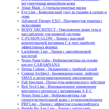
регулирующая микробиом кожи
Algae Mask - Суперальгинатные маски
Eye Line - Комплексный уход за глазами в салоне и
дома
Advanced Therapy EXO - Продвинутая терапия с
экзосомами
BODY ARCHITECT - Омоложение кожи тела и
расслабление для нервной системы
C-FUSION GLOW - Линия с высокой
концентрацией витамина C в трех наиболее
эффективных формах
Lactobionic Line - Линия с лактобионовой
кислотой
Neuro Nana Gaba - Нейрокосметика на основе
кислот GABA&NANA
Derma Collage - Увлажнение с тройной силой
Contour Architect - Биомикронидлинг, лифтинг
SMAS и антигравитационное омоложение
Full Spectrum - Процедура комплексного действия
Reti Vecti Line - Инновационное применение
векторного ретинола с витаминами A,Е,С
Neuro Sensi Line - Нейрокосметика для
гиперчувствительной кожи с куперозом/розацеа
PRP Line - Линия с эффектом плазмолифтинга
Peptide Pro Age Line - Линия с пептидами