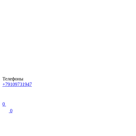
Телефоны
+79109731947
0
0