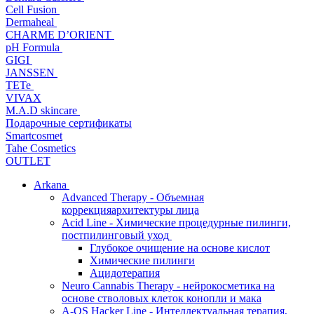
Cell Fusion
Dermaheal
CHARME D’ORIENT
pH Formula
GIGI
JANSSEN
TETe
VIVAX
M.A.D skincare
Подарочные сертификаты
Smartcosmet
Tahe Cosmetics
OUTLET
Arkana
Advanced Therapy - Объемная
коррекцияархитектуры лица
Acid Line - Химические процедурные пилинги,
постпилинговый уход
Глубокое очищение на основе кислот
Химические пилинги
Ацидотерапия
Neuro Cannabis Therapy - нейрокосметика на
основе стволовых клеток конопли и мака
A-QS Hacker Line - Интеллектуальная терапия,