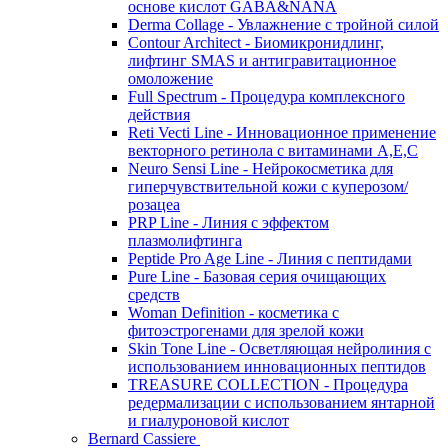
основе кислот GABA&NANA
Derma Collage - Увлажнение с тройной силой
Contour Architect - Биомикронидлинг,
лифтинг SMAS и антигравитационное
омоложение
Full Spectrum - Процедура комплексного
действия
Reti Vecti Line - Инновационное применение
векторного ретинола с витаминами A,Е,С
Neuro Sensi Line - Нейрокосметика для
гиперчувствительной кожи с куперозом/
розацеа
PRP Line - Линия с эффектом
плазмолифтинга
Peptide Pro Age Line - Линия с пептидами
Pure Line - Базовая серия очищающих
средств
Woman Definition - косметика с
фитоэстрогенами для зрелой кожи
Skin Tone Line - Осветляющая нейролиния с
использованием инновационных пептидов
TREASURE COLLECTION - Процедура
редермализации с использованием янтарной
и гиалуроновой кислот
Bernard Cassiere