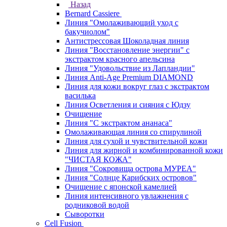
Назад
Bernard Cassiere
Линия "Омолаживающий уход с
бакучиолом"
Антистрессовая Шоколадная линия
Линия "Восстановление энергии" с
экстрактом красного апельсина
Линия "Удовольствие из Лапландии"
Линия Anti-Age Premium DIAMOND
Линия для кожи вокруг глаз с экстрактом
василька
Линия Осветления и сияния с Юдзу
Очищение
Линия "С экстрактом ананаса"
Омолаживающая линия со спирулиной
Линия для сухой и чувствительной кожи
Линия для жирной и комбинированной кожи
"ЧИСТАЯ КОЖА"
Линия "Сокровища острова МУРЕА"
Линия "Солнце Карибских островов"
Очищение с японской камелией
Линия интенсивного увлажнения с
родниковой водой
Сыворотки
Cell Fusion