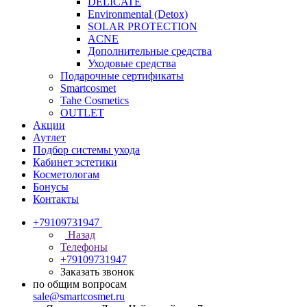
DELICATE
Environmental (Detox)
SOLAR PROTECTION
АCNE
Дополнительные средства
Уходовые средства
Подарочные сертификаты
Smartcosmet
Tahe Cosmetics
OUTLET
Акции
Аутлет
Подбор системы ухода
Кабинет эстетики
Косметологам
Бонусы
Контакты
+79109731947
Назад
Телефоны
+79109731947
Заказать звонок
по общим вопросам
sale@smartcosmet.ru