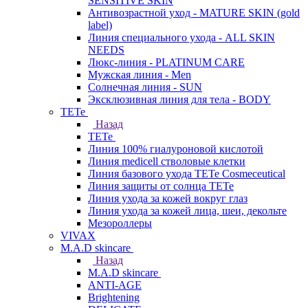
SENSITIVE SKIN
Антивозрастной уход - MATURE SKIN (gold
label)
Линия специального ухода - ALL SKIN
NEEDS
Люкс-линия - PLATINUM CARE
Мужская линия - Men
Солнечная линия - SUN
Эксклюзивная линия для тела - BODY
TETe
Назад
TETe
Линия 100% гиалуроновой кислотой
Линия medicell стволовые клетки
Линия базового ухода TETe Cosmeceutical
Линия защиты от солнца TETe
Линия ухода за кожей вокруг глаз
Линия ухода за кожей лица, шеи, декольте
Мезороллеры
VIVAX
M.A.D skincare
Назад
M.A.D skincare
ANTI-AGE
Brightening