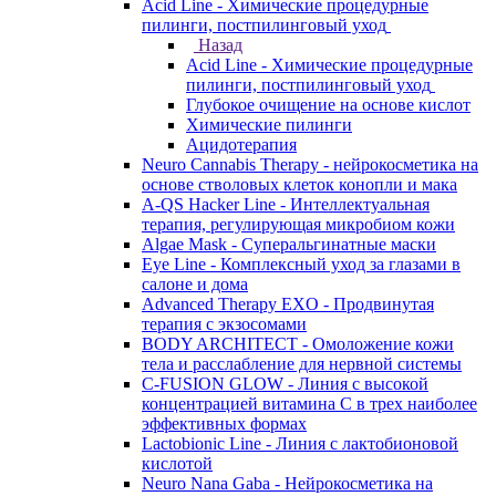
Acid Line - Химические процедурные
пилинги, постпилинговый уход
Назад
Acid Line - Химические процедурные
пилинги, постпилинговый уход
Глубокое очищение на основе кислот
Химические пилинги
Ацидотерапия
Neuro Cannabis Therapy - нейрокосметика на
основе стволовых клеток конопли и мака
A-QS Hacker Line - Интеллектуальная
терапия, регулирующая микробиом кожи
Algae Mask - Суперальгинатные маски
Eye Line - Комплексный уход за глазами в
салоне и дома
Advanced Therapy EXO - Продвинутая
терапия с экзосомами
BODY ARCHITECT - Омоложение кожи
тела и расслабление для нервной системы
C-FUSION GLOW - Линия с высокой
концентрацией витамина C в трех наиболее
эффективных формах
Lactobionic Line - Линия с лактобионовой
кислотой
Neuro Nana Gaba - Нейрокосметика на