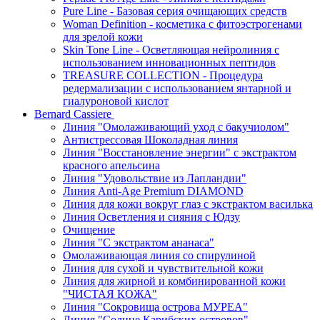
Pure Line - Базовая серия очищающих средств
Woman Definition - косметика с фитоэстрогенами
для зрелой кожи
Skin Tone Line - Осветляющая нейролиния с
использованием инновационных пептидов
TREASURE COLLECTION - Процедура
редермализации с использованием янтарной и
гиалуроновой кислот
Bernard Cassiere
Линия "Омолаживающий уход с бакучиолом"
Антистрессовая Шоколадная линия
Линия "Восстановление энергии" с экстрактом
красного апельсина
Линия "Удовольствие из Лапландии"
Линия Anti-Age Premium DIAMOND
Линия для кожи вокруг глаз с экстрактом василька
Линия Осветления и сияния с Юдзу
Очищение
Линия "С экстрактом ананаса"
Омолаживающая линия со спирулиной
Линия для сухой и чувствительной кожи
Линия для жирной и комбинированной кожи
"ЧИСТАЯ КОЖА"
Линия "Сокровища острова МУРЕА"
Линия "Солнце Карибских островов"