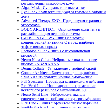
регулирующая микробиом кожи
Algae Mask - Суперальгинатные маски
Eye Line - Комплексный уход за глазами в салоне и
дома
Advanced Therapy EXO - Продвинутая терапия с
экзосомами
BODY ARCHITECT - Омоложение кожи тела и
расслабление для нервной системы
C-FUSION GLOW - Линия с высокой
концентрацией витамина C в трех наиболее
эффективных формах
Lactobionic Line - Линия с лактобионовой
кислотой
Neuro Nana Gaba - Нейрокосметика на основе
кислот GABA&NANA
Derma Collage - Увлажнение с тройной силой
Contour Architect - Биомикронидлинг, лифтинг
SMAS и антигравитационное омоложение
Full Spectrum - Процедура комплексного действия
Reti Vecti Line - Инновационное применение
векторного ретинола с витаминами A,Е,С
Neuro Sensi Line - Нейрокосметика для
гиперчувствительной кожи с куперозом/розацеа
PRP Line - Линия с эффектом плазмолифтинга
Peptide Pro Age Line - Линия с пептидами