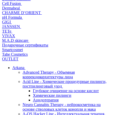
Cell Fusion
Dermaheal
CHARME D’ORIENT
pH Formula
GIGI
JANSSEN
TETe
VIVAX
M.A.D skincare
Подарочные сертификаты
Smartcosmet
Tahe Cosmetics
OUTLET
Arkana
Advanced Therapy - Объемная
коррекцияархитектуры лица
Acid Line - Химические процедурные пилинги,
постпилинговый уход
Глубокое очищение на основе кислот
Химические пилинги
Ацидотерапия
Neuro Cannabis Therapy - нейрокосметика на
основе стволовых клеток конопли и мака
A-QS Hacker Line - Интеллектуальная терапия,