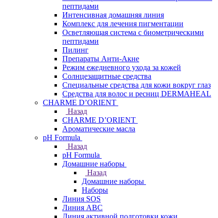
пептидами
Интенсивная домашняя линия
Комплекс для лечения пигментации
Осветляющая система с биометрическими
пептидами
Пилинг
Препараты Анти-Акне
Режим ежедневного ухода за кожей
Солнцезащитные средства
Специальные средства для кожи вокруг глаз
Средства для волос и ресниц DERMAHEAL
CHARME D’ORIENT
Назад
CHARME D’ORIENT
Ароматические масла
pH Formula
Назад
pH Formula
Домашние наборы
Назад
Домашние наборы
Наборы
Линия SOS
Линия АВС
Линия активной подготовки кожи