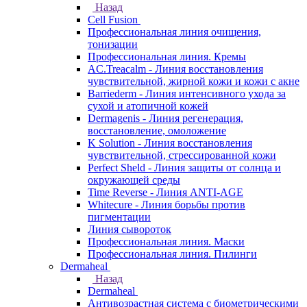
Назад
Cell Fusion
Профессиональная линия очищения,
тонизации
Профессиональная линия. Кремы
AC.Treacalm - Линия восстановления
чувствительной, жирной кожи и кожи с акне
Barriederm - Линия интенсивного ухода за
сухой и атопичной кожей
Dermagenis - Линия регенерация,
восстановление, омоложение
K Solution - Линия восстановления
чувствительной, стрессированной кожи
Perfect Sheld - Линия защиты от солнца и
окружающей среды
Time Reverse - Линия ANTI-AGE
Whitecure - Линия борьбы против
пигментации
Линия сывороток
Профессиональная линия. Маски
Профессиональная линия. Пилинги
Dermaheal
Назад
Dermaheal
Антивозрастная система с биометрическими