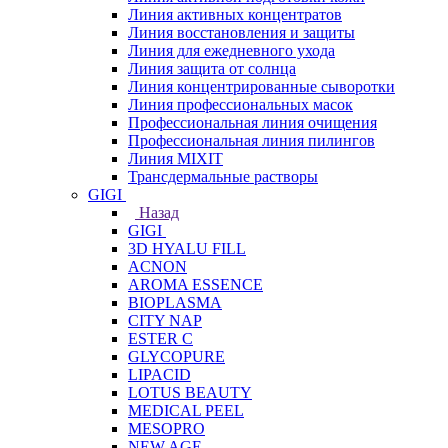
Линия активных концентратов
Линия восстановления и защиты
Линия для ежедневного ухода
Линия защита от солнца
Линия концентрированные сыворотки
Линия профессиональных масок
Профессиональная линия очищения
Профессиональная линия пилингов
Линия MIXIT
Трансдермальные растворы
GIGI
Назад
GIGI
3D HYALU FILL
ACNON
AROMA ESSENCE
BIOPLASMA
CITY NAP
ESTER C
GLYCOPURE
LIPACID
LOTUS BEAUTY
MEDICAL PEEL
MESOPRO
NEW AGE