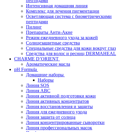
пептидами
Интенсивная домашняя линия
Комплекс для лечения пигментации
Осветляющая система с биометрическими
пептидами
Пилинг
Препараты Анти-Акне
Режим ежедневного ухода за кожей
Солнцезащитные средства
Специальные средства для кожи вокруг глаз
Средства для волос и ресниц DERMAHEAL
CHARME D’ORIENT
Ароматические масла
pH Formula
Домашние наборы
Наборы
Линия SOS
Линия АВС
Линия активной подготовки кожи
Линия активных концентратов
Линия восстановления и защиты
Линия для ежедневного ухода
Линия защита от солнца
Линия концентрированные сыворотки
Линия профессиональных масок