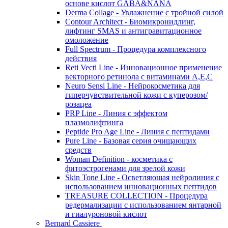
основе кислот GABA&NANA
Derma Collage - Увлажнение с тройной силой
Contour Architect - Биомикронидлинг,
лифтинг SMAS и антигравитационное
омоложение
Full Spectrum - Процедура комплексного
действия
Reti Vecti Line - Инновационное применение
векторного ретинола с витаминами A,Е,С
Neuro Sensi Line - Нейрокосметика для
гиперчувствительной кожи с куперозом/
розацеа
PRP Line - Линия с эффектом
плазмолифтинга
Peptide Pro Age Line - Линия с пептидами
Pure Line - Базовая серия очищающих
средств
Woman Definition - косметика с
фитоэстрогенами для зрелой кожи
Skin Tone Line - Осветляющая нейролиния с
использованием инновационных пептидов
TREASURE COLLECTION - Процедура
редермализации с использованием янтарной
и гиалуроновой кислот
Bernard Cassiere