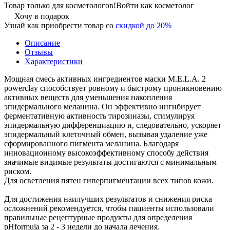
Товар только для косметологов!
Войти как косметолог
Хочу в подарок
Узнай как приобрести товар со
скидкой до 20%
Описание
Отзывы
Характеристики
Мощная смесь активных ингредиентов маски M.E.L.A. 2
powerclay способствует ровному и быстрому проникновению
активных веществ для уменьшения накопления
эпидермального меланина. Он эффективно ингибирует
ферментативную активность тирозиназы, стимулируя
эпидермальную дифференциацию и, следовательно, ускоряет
эпидермальный клеточный обмен, вызывая удаление уже
сформированного пигмента меланина. Благодаря
инновационному высокоэффективному способу действия
значимые видимые результаты достигаются с минимальным
риском.
Для осветления пятен гиперпигментации всех типов кожи.
Для достижения наилучших результатов и снижения риска
осложнений рекомендуется, чтобы пациенты использовали
правильные рецептурные продукты для определения
pHformula за 2 - 3 недели до начала лечения.