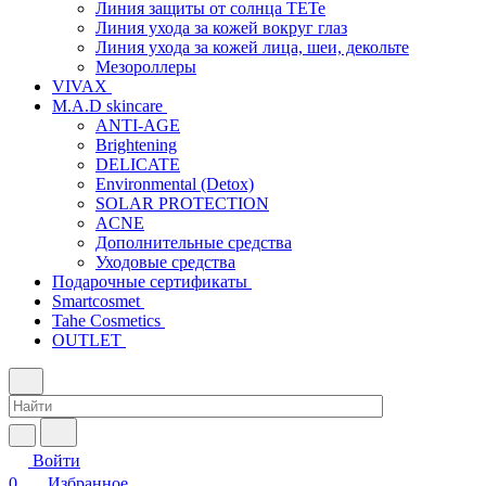
Линия защиты от солнца TETe
Линия ухода за кожей вокруг глаз
Линия ухода за кожей лица, шеи, декольте
Мезороллеры
VIVAX
M.A.D skincare
ANTI-AGE
Brightening
DELICATE
Environmental (Detox)
SOLAR PROTECTION
АCNE
Дополнительные средства
Уходовые средства
Подарочные сертификаты
Smartcosmet
Tahe Cosmetics
OUTLET
Войти
0
Избранное