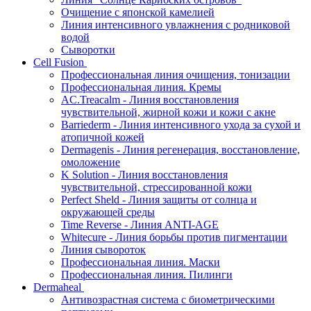
Очищение с японской камелией
Линия интенсивного увлажнения с родниковой
водой
Сыворотки
Cell Fusion
Профессиональная линия очищения, тонизации
Профессиональная линия. Кремы
AC.Treacalm - Линия восстановления
чувствительной, жирной кожи и кожи с акне
Barriederm - Линия интенсивного ухода за сухой и
атопичной кожей
Dermagenis - Линия регенерация, восстановление,
омоложение
K Solution - Линия восстановления
чувствительной, стрессированной кожи
Perfect Sheld - Линия защиты от солнца и
окружающей среды
Time Reverse - Линия ANTI-AGE
Whitecure - Линия борьбы против пигментации
Линия сывороток
Профессиональная линия. Маски
Профессиональная линия. Пилинги
Dermaheal
Антивозрастная система с биометрическими