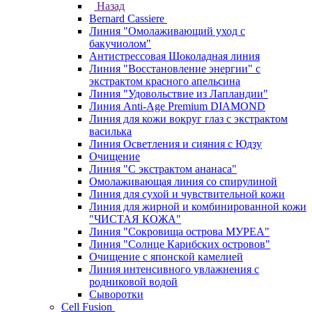
Назад
Bernard Cassiere
Линия "Омолаживающий уход с
бакучиолом"
Антистрессовая Шоколадная линия
Линия "Восстановление энергии" с
экстрактом красного апельсина
Линия "Удовольствие из Лапландии"
Линия Anti-Age Premium DIAMOND
Линия для кожи вокруг глаз с экстрактом
василька
Линия Осветления и сияния с Юдзу
Очищение
Линия "С экстрактом ананаса"
Омолаживающая линия со спирулиной
Линия для сухой и чувствительной кожи
Линия для жирной и комбинированной кожи
"ЧИСТАЯ КОЖА"
Линия "Сокровища острова МУРЕА"
Линия "Солнце Карибских островов"
Очищение с японской камелией
Линия интенсивного увлажнения с
родниковой водой
Сыворотки
Cell Fusion