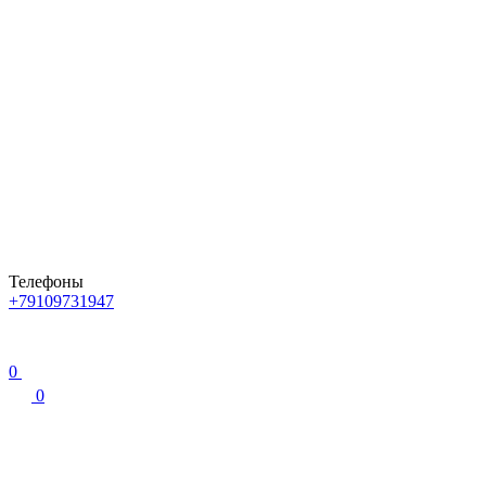
Телефоны
+79109731947
0
0