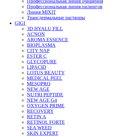
Профессиональная линия очищения
Профессиональная линия пилингов
Линия MIXIT
Трансдермальные растворы
GIGI
3D HYALU FILL
ACNON
AROMA ESSENCE
BIOPLASMA
CITY NAP
ESTER C
GLYCOPURE
LIPACID
LOTUS BEAUTY
MEDICAL PEEL
MESOPRO
NEW AGE
NUTRI PEPTIDE
NEW AGE G4
OXYGEN PRIME
RECOVERY
RETIN A
RETINOL FORTE
SEA WEED
SKIN EXPERT