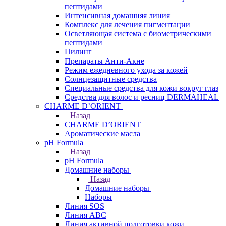
пептидами
Интенсивная домашняя линия
Комплекс для лечения пигментации
Осветляющая система с биометрическими
пептидами
Пилинг
Препараты Анти-Акне
Режим ежедневного ухода за кожей
Солнцезащитные средства
Специальные средства для кожи вокруг глаз
Средства для волос и ресниц DERMAHEAL
CHARME D’ORIENT
Назад
CHARME D’ORIENT
Ароматические масла
pH Formula
Назад
pH Formula
Домашние наборы
Назад
Домашние наборы
Наборы
Линия SOS
Линия АВС
Линия активной подготовки кожи