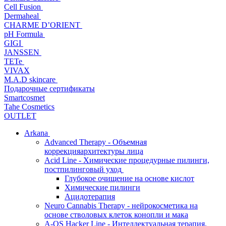
Cell Fusion
Dermaheal
CHARME D’ORIENT
pH Formula
GIGI
JANSSEN
TETe
VIVAX
M.A.D skincare
Подарочные сертификаты
Smartcosmet
Tahe Cosmetics
OUTLET
Arkana
Advanced Therapy - Объемная
коррекцияархитектуры лица
Acid Line - Химические процедурные пилинги,
постпилинговый уход
Глубокое очищение на основе кислот
Химические пилинги
Ацидотерапия
Neuro Cannabis Therapy - нейрокосметика на
основе стволовых клеток конопли и мака
A-QS Hacker Line - Интеллектуальная терапия,