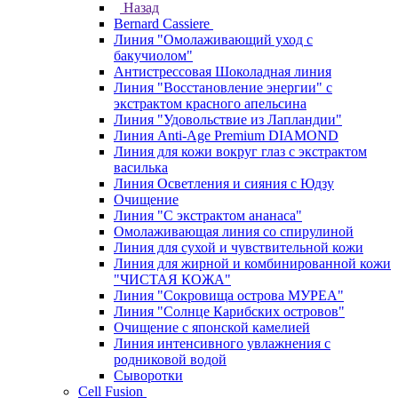
Назад
Bernard Cassiere
Линия "Омолаживающий уход с
бакучиолом"
Антистрессовая Шоколадная линия
Линия "Восстановление энергии" с
экстрактом красного апельсина
Линия "Удовольствие из Лапландии"
Линия Anti-Age Premium DIAMOND
Линия для кожи вокруг глаз с экстрактом
василька
Линия Осветления и сияния с Юдзу
Очищение
Линия "С экстрактом ананаса"
Омолаживающая линия со спирулиной
Линия для сухой и чувствительной кожи
Линия для жирной и комбинированной кожи
"ЧИСТАЯ КОЖА"
Линия "Сокровища острова МУРЕА"
Линия "Солнце Карибских островов"
Очищение с японской камелией
Линия интенсивного увлажнения с
родниковой водой
Сыворотки
Cell Fusion