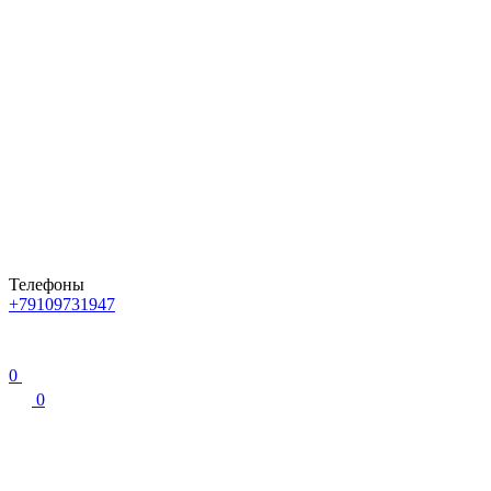
Телефоны
+79109731947
0
0