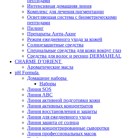
пептидами
Интенсивная домашняя линия
Комплекс для лечения пигментации
Осветляющая система с биометрическими
пептидами
Пилинг
Препараты Анти-Акне
Режим ежедневного ухода за кожей
Солнцезащитные средства
Специальные средства для кожи вокруг глаз
Средства для волос и ресниц DERMAHEAL
CHARME D’ORIENT
Ароматические масла
pH Formula
Домашние наборы
Наборы
Линия SOS
Линия АВС
Линия активной подготовки кожи
Линия активных концентратов
Линия восстановления и защиты
Линия для ежедневного ухода
Линия защита от солнца
Линия концентрированные сыворотки
Линия профессиональных масок