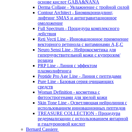
основе кислот GABA&NANA
Derma Collage - Увлажнение с тройной силой
Contour Architect - Биомикронидлинг,
лифтинг SMAS и антигравитационное
омоложение
Full Spectrum - Процедура комплексного
действия
Reti Vecti Line - Инновационное применение
векторного ретинола с витаминами A,Е,С
Neuro Sensi Line - Нейрокосметика для
гиперчувствительной кожи с куперозом/
розацеа
PRP Line - Линия с эффектом
плазмолифтинга
Peptide Pro Age Line - Линия с пептидами
Pure Line - Базовая серия очищающих
средств
Woman Definition - косметика с
фитоэстрогенами для зрелой кожи
Skin Tone Line - Осветляющая нейролиния с
использованием инновационных пептидов
TREASURE COLLECTION - Процедура
редермализации с использованием янтарной
и гиалуроновой кислот
Bernard Cassiere