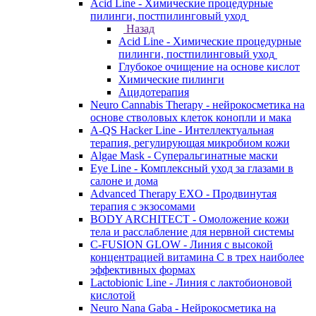
Acid Line - Химические процедурные
пилинги, постпилинговый уход
Назад
Acid Line - Химические процедурные
пилинги, постпилинговый уход
Глубокое очищение на основе кислот
Химические пилинги
Ацидотерапия
Neuro Cannabis Therapy - нейрокосметика на
основе стволовых клеток конопли и мака
A-QS Hacker Line - Интеллектуальная
терапия, регулирующая микробиом кожи
Algae Mask - Суперальгинатные маски
Eye Line - Комплексный уход за глазами в
салоне и дома
Advanced Therapy EXO - Продвинутая
терапия с экзосомами
BODY ARCHITECT - Омоложение кожи
тела и расслабление для нервной системы
C-FUSION GLOW - Линия с высокой
концентрацией витамина C в трех наиболее
эффективных формах
Lactobionic Line - Линия с лактобионовой
кислотой
Neuro Nana Gaba - Нейрокосметика на