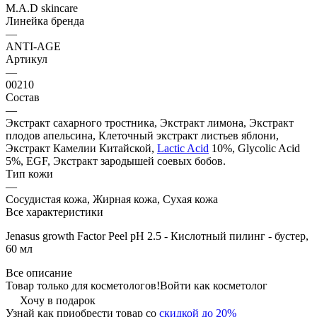
M.A.D skincare
Линейка бренда
—
ANTI-AGE
Артикул
—
00210
Состав
—
Экстракт сахарного тростника, Экстракт лимона, Экстракт
плодов апельсина, Клеточный экстракт листьев яблони,
Экстракт Камелии Китайской,
Lactic Acid
10%, Glycolic Acid
5%, EGF, Экстракт зародышей соевых бобов.
Тип кожи
—
Сосудистая кожа, Жирная кожа, Сухая кожа
Все характеристики
Jenasus growth Factor Peel pH 2.5 - Кислотный пилинг - бустер,
60 мл
Все описание
Товар только для косметологов!
Войти как косметолог
Хочу в подарок
Узнай как приобрести товар со
скидкой до 20%