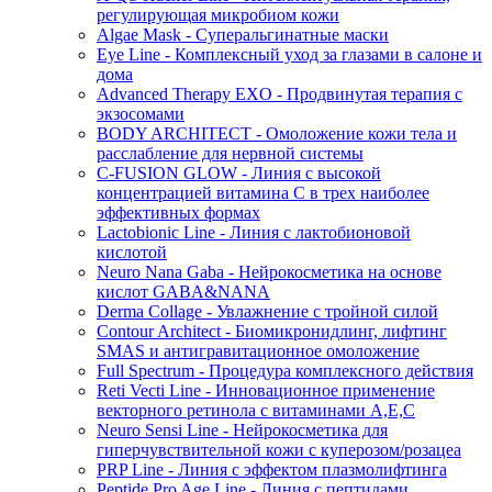
регулирующая микробиом кожи
Algae Mask - Суперальгинатные маски
Eye Line - Комплексный уход за глазами в салоне и
дома
Advanced Therapy EXO - Продвинутая терапия с
экзосомами
BODY ARCHITECT - Омоложение кожи тела и
расслабление для нервной системы
C-FUSION GLOW - Линия с высокой
концентрацией витамина C в трех наиболее
эффективных формах
Lactobionic Line - Линия с лактобионовой
кислотой
Neuro Nana Gaba - Нейрокосметика на основе
кислот GABA&NANA
Derma Collage - Увлажнение с тройной силой
Contour Architect - Биомикронидлинг, лифтинг
SMAS и антигравитационное омоложение
Full Spectrum - Процедура комплексного действия
Reti Vecti Line - Инновационное применение
векторного ретинола с витаминами A,Е,С
Neuro Sensi Line - Нейрокосметика для
гиперчувствительной кожи с куперозом/розацеа
PRP Line - Линия с эффектом плазмолифтинга
Peptide Pro Age Line - Линия с пептидами