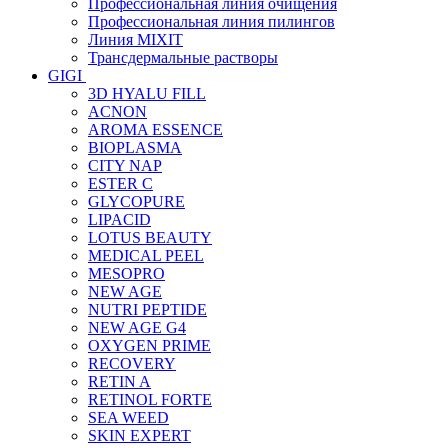
Профессиональная линия очищения
Профессиональная линия пилингов
Линия MIXIT
Трансдермальные растворы
GIGI
3D HYALU FILL
ACNON
AROMA ESSENCE
BIOPLASMA
CITY NAP
ESTER C
GLYCOPURE
LIPACID
LOTUS BEAUTY
MEDICAL PEEL
MESOPRO
NEW AGE
NUTRI PEPTIDE
NEW AGE G4
OXYGEN PRIME
RECOVERY
RETIN A
RETINOL FORTE
SEA WEED
SKIN EXPERT