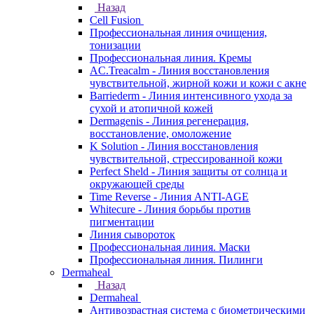
Назад
Cell Fusion
Профессиональная линия очищения,
тонизации
Профессиональная линия. Кремы
AC.Treacalm - Линия восстановления
чувствительной, жирной кожи и кожи с акне
Barriederm - Линия интенсивного ухода за
сухой и атопичной кожей
Dermagenis - Линия регенерация,
восстановление, омоложение
K Solution - Линия восстановления
чувствительной, стрессированной кожи
Perfect Sheld - Линия защиты от солнца и
окружающей среды
Time Reverse - Линия ANTI-AGE
Whitecure - Линия борьбы против
пигментации
Линия сывороток
Профессиональная линия. Маски
Профессиональная линия. Пилинги
Dermaheal
Назад
Dermaheal
Антивозрастная система с биометрическими