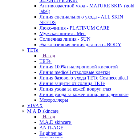
SENSITIVE SKIN
Антивозрастной уход - MATURE SKIN (gold
label)
Линия специального ухода - ALL SKIN
NEEDS
Люкс-линия - PLATINUM CARE
Мужская линия - Men
Солнечная линия - SUN
Эксклюзивная линия для тела - BODY
TETe
Назад
TETe
Линия 100% гиалуроновой кислотой
Линия medicell стволовые клетки
Линия базового ухода TETe Cosmeceutical
Линия защиты от солнца TETe
Линия ухода за кожей вокруг глаз
Линия ухода за кожей лица, шеи, декольте
Мезороллеры
VIVAX
M.A.D skincare
Назад
M.A.D skincare
ANTI-AGE
Brightening