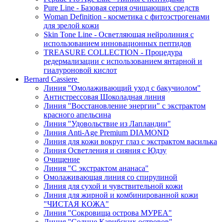
Pure Line - Базовая серия очищающих средств
Woman Definition - косметика с фитоэстрогенами
для зрелой кожи
Skin Tone Line - Осветляющая нейролиния с
использованием инновационных пептидов
TREASURE COLLECTION - Процедура
редермализации с использованием янтарной и
гиалуроновой кислот
Bernard Cassiere
Линия "Омолаживающий уход с бакучиолом"
Антистрессовая Шоколадная линия
Линия "Восстановление энергии" с экстрактом
красного апельсина
Линия "Удовольствие из Лапландии"
Линия Anti-Age Premium DIAMOND
Линия для кожи вокруг глаз с экстрактом василька
Линия Осветления и сияния с Юдзу
Очищение
Линия "С экстрактом ананаса"
Омолаживающая линия со спирулиной
Линия для сухой и чувствительной кожи
Линия для жирной и комбинированной кожи
"ЧИСТАЯ КОЖА"
Линия "Сокровища острова МУРЕА"
Линия "Солнце Карибских островов"