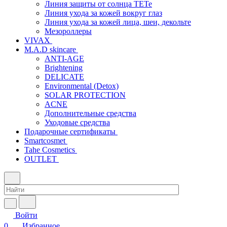
Линия защиты от солнца TETe
Линия ухода за кожей вокруг глаз
Линия ухода за кожей лица, шеи, декольте
Мезороллеры
VIVAX
M.A.D skincare
ANTI-AGE
Brightening
DELICATE
Environmental (Detox)
SOLAR PROTECTION
АCNE
Дополнительные средства
Уходовые средства
Подарочные сертификаты
Smartcosmet
Tahe Cosmetics
OUTLET
Войти
0
Избранное