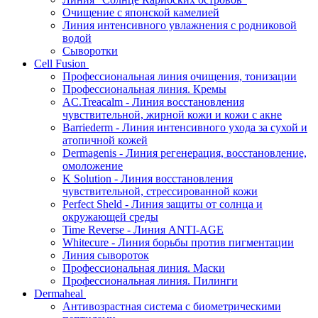
Очищение с японской камелией
Линия интенсивного увлажнения с родниковой
водой
Сыворотки
Cell Fusion
Профессиональная линия очищения, тонизации
Профессиональная линия. Кремы
AC.Treacalm - Линия восстановления
чувствительной, жирной кожи и кожи с акне
Barriederm - Линия интенсивного ухода за сухой и
атопичной кожей
Dermagenis - Линия регенерация, восстановление,
омоложение
K Solution - Линия восстановления
чувствительной, стрессированной кожи
Perfect Sheld - Линия защиты от солнца и
окружающей среды
Time Reverse - Линия ANTI-AGE
Whitecure - Линия борьбы против пигментации
Линия сывороток
Профессиональная линия. Маски
Профессиональная линия. Пилинги
Dermaheal
Антивозрастная система с биометрическими