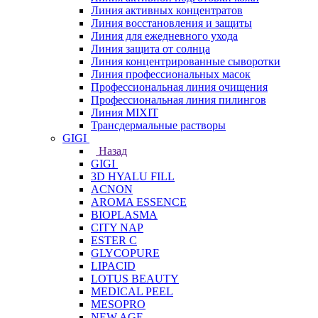
Линия активных концентратов
Линия восстановления и защиты
Линия для ежедневного ухода
Линия защита от солнца
Линия концентрированные сыворотки
Линия профессиональных масок
Профессиональная линия очищения
Профессиональная линия пилингов
Линия MIXIT
Трансдермальные растворы
GIGI
Назад
GIGI
3D HYALU FILL
ACNON
AROMA ESSENCE
BIOPLASMA
CITY NAP
ESTER C
GLYCOPURE
LIPACID
LOTUS BEAUTY
MEDICAL PEEL
MESOPRO
NEW AGE