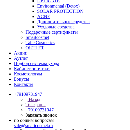
DELICATE
Environmental (Detox)
SOLAR PROTECTION
АCNE
Дополнительные средства
Уходовые средства
Подарочные сертификаты
Smartcosmet
Tahe Cosmetics
OUTLET
Акции
Аутлет
Подбор системы ухода
Кабинет эстетики
Косметологам
Бонусы
Контакты
+79109731947
Назад
Телефоны
+79109731947
Заказать звонок
по общим вопросам
sale@smartcosmet.ru