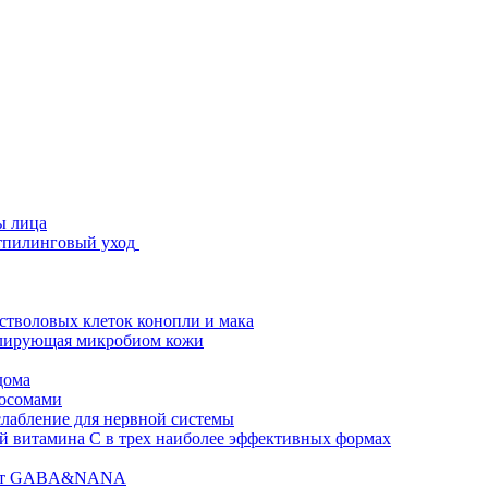
ы лица
стпилинговый уход
 стволовых клеток конопли и мака
гулирующая микробиом кожи
дома
зосомами
абление для нервной системы
 витамина C в трех наиболее эффективных формах
ислот GABA&NANA