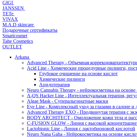
GIGI
JANSSEN
TETe
VIVAX
M.A.D skincare
Подарочные сертификаты
Smartcosmet
Tahe Cosmetics
OUTLET
Arkana
Advanced Therapy - Объемная коррекцияархитектур
Acid Line - Химические процедурные пилинги, по
Глубокое очищение на основе кислот
Химические пилинги
Ацидотерапия
Neuro Cannabis Therapy - нейрокосметика на основе
A-QS Hacker Line - Интеллектуальная терапия, ре
Algae Mask - Суперальгинатные маски
Eye Line - Комплексный уход за глазами в салоне и 
Advanced Therapy EXO - Продвинутая терапия с эк
BODY ARCHITECT - Омоложение кожи тела и рассл
C-FUSION GLOW - Линия с высокой концентрацией
Lactobionic Line - Линия с лактобионовой кислотой
Neuro Nana Gaba - Нейрокосметика на основе к