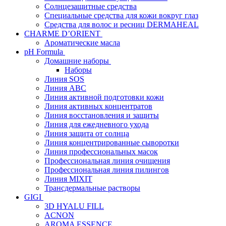
Солнцезащитные средства
Специальные средства для кожи вокруг глаз
Средства для волос и ресниц DERMAHEAL
CHARME D’ORIENT
Ароматические масла
pH Formula
Домашние наборы
Наборы
Линия SOS
Линия АВС
Линия активной подготовки кожи
Линия активных концентратов
Линия восстановления и защиты
Линия для ежедневного ухода
Линия защита от солнца
Линия концентрированные сыворотки
Линия профессиональных масок
Профессиональная линия очищения
Профессиональная линия пилингов
Линия MIXIT
Трансдермальные растворы
GIGI
3D HYALU FILL
ACNON
AROMA ESSENCE