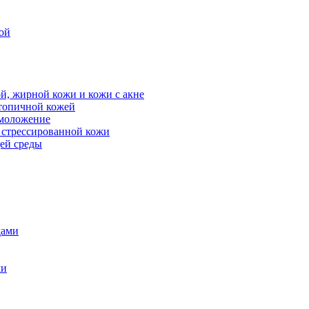
ой
й, жирной кожи и кожи с акне
атопичной кожей
омоложение
, стрессированной кожи
щей среды
дами
ми