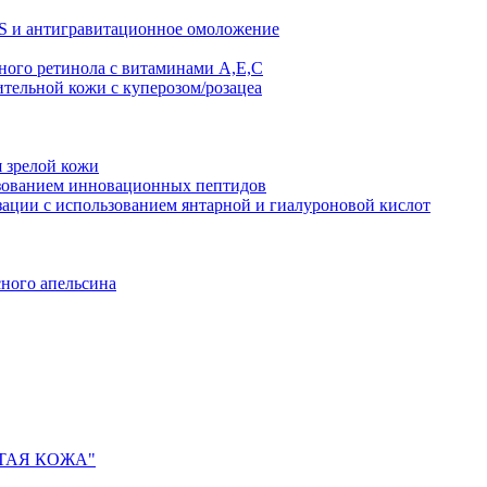
AS и антигравитационное омоложение
рного ретинола с витаминами A,Е,С
ительной кожи с куперозом/розацеа
я зрелой кожи
ьзованием инновационных пептидов
ии с использованием янтарной и гиалуроновой кислот
сного апельсина
ИСТАЯ КОЖА"