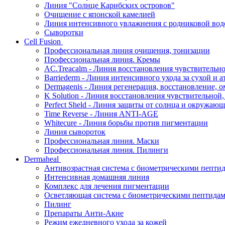
Линия "Солнце Карибских островов"
Очищение с японской камелией
Линия интенсивного увлажнения с родниковой вод
Сыворотки
Cell Fusion
Профессиональная линия очищения, тонизации
Профессиональная линия. Кремы
AC.Treacalm - Линия восстановления чувствительно
Barriederm - Линия интенсивного ухода за сухой и 
Dermagenis - Линия регенерация, восстановление, 
K Solution - Линия восстановления чувствительной
Perfect Sheld - Линия защиты от солнца и окружаю
Time Reverse - Линия ANTI-AGE
Whitecure - Линия борьбы против пигментации
Линия сывороток
Профессиональная линия. Маски
Профессиональная линия. Пилинги
Dermaheal
Антивозрастная система с биометрическими пепти
Интенсивная домашняя линия
Комплекс для лечения пигментации
Осветляющая система с биометрическими пептида
Пилинг
Препараты Анти-Акне
Режим ежедневного ухода за кожей