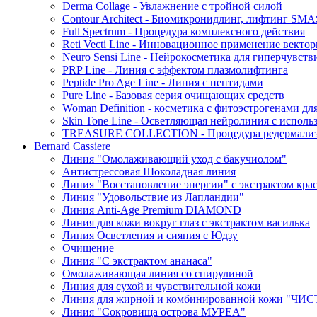
Derma Collage - Увлажнение с тройной силой
Contour Architect - Биомикронидлинг, лифтинг SM
Full Spectrum - Процедура комплексного действия
Reti Vecti Line - Инновационное применение векто
Neuro Sensi Line - Нейрокосметика для гиперчувств
PRP Line - Линия с эффектом плазмолифтинга
Peptide Pro Age Line - Линия с пептидами
Pure Line - Базовая серия очищающих средств
Woman Definition - косметика с фитоэстрогенами дл
Skin Tone Line - Осветляющая нейролиния с испол
TREASURE COLLECTION - Процедура редермализац
Bernard Cassiere
Линия "Омолаживающий уход с бакучиолом"
Антистрессовая Шоколадная линия
Линия "Восстановление энергии" с экстрактом кра
Линия "Удовольствие из Лапландии"
Линия Anti-Age Premium DIAMOND
Линия для кожи вокруг глаз с экстрактом василька
Линия Осветления и сияния с Юдзу
Очищение
Линия "С экстрактом ананаса"
Омолаживающая линия со спирулиной
Линия для сухой и чувствительной кожи
Линия для жирной и комбинированной кожи "Ч
Линия "Сокровища острова МУРЕА"