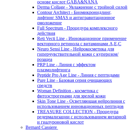
основе кислот GABA&NANA
Derma Collage - Увлажнение с тройной силой
Contour Architect - Биомикронидлинг,
лифтинг SMAS и антигравитационное
омоложение
Full Spectrum - Процедура комплексного
действия
Reti Vecti Line - Инновационное применение
векторного ретинола с витаминами A,Е,С
Neuro Sensi Line - Нейрокосметика для
гиперчувствительной кожи с куперозом/
розацеа
PRP Line - Линия с эффектом
плазмолифтинга
Peptide Pro Age Line - Линия с пептидами
Pure Line - Базовая серия очищающих
средств
Woman Definition - косметика с
фитоэстрогенами для зрелой кожи
Skin Tone Line - Осветляющая нейролиния с
использованием инновационных пептидов
TREASURE COLLECTION - Процедура
редермализации с использованием янтарной
и гиалуроновой кислот
Bernard Cassiere