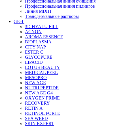
Профессиональная линия очищения
Профессиональная линия пилингов
Линия MIXIT
Трансдермальные растворы
GIGI
3D HYALU FILL
ACNON
AROMA ESSENCE
BIOPLASMA
CITY NAP
ESTER C
GLYCOPURE
LIPACID
LOTUS BEAUTY
MEDICAL PEEL
MESOPRO
NEW AGE
NUTRI PEPTIDE
NEW AGE G4
OXYGEN PRIME
RECOVERY
RETIN A
RETINOL FORTE
SEA WEED
SKIN EXPERT