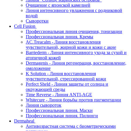
Очищение с японской камелией
Линия интенсивного увлажнения с родниковой
водой
Сыворотки
Cell Fusion
Профессиональная линия очищения, тонизации
Профессиональная линия. Кремы
AC.Treacalm - Линия восстановления
чувствительной, жирной кожи и кожи с акне
Barriederm - Линия интенсивного ухода за сухой и
атопичной кожей
Dermagenis - Линия регенерация, восстановление,
омоложение
K Solution - Линия восстановления
чувствительной, стрессированной кожи
Perfect Sheld - Линия защиты от солнца и
окружающей среды
Time Reverse - Линия ANTI-AGE
Whitecure - Линия борьбы против пигментации
Линия сывороток
Профессиональная линия. Маски
Профессиональная линия. Пилинги
Dermaheal
Антивозрастная система с биометрическими