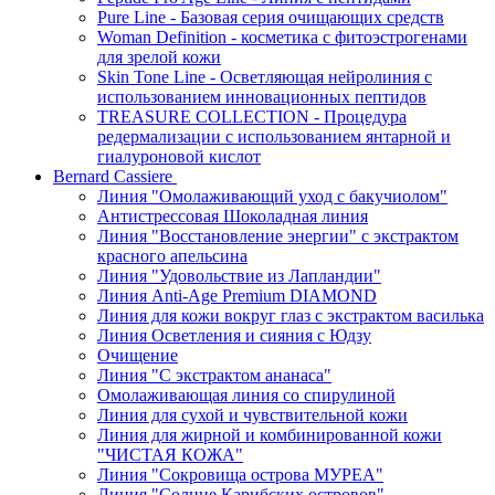
Pure Line - Базовая серия очищающих средств
Woman Definition - косметика с фитоэстрогенами
для зрелой кожи
Skin Tone Line - Осветляющая нейролиния с
использованием инновационных пептидов
TREASURE COLLECTION - Процедура
редермализации с использованием янтарной и
гиалуроновой кислот
Bernard Cassiere
Линия "Омолаживающий уход с бакучиолом"
Антистрессовая Шоколадная линия
Линия "Восстановление энергии" с экстрактом
красного апельсина
Линия "Удовольствие из Лапландии"
Линия Anti-Age Premium DIAMOND
Линия для кожи вокруг глаз с экстрактом василька
Линия Осветления и сияния с Юдзу
Очищение
Линия "С экстрактом ананаса"
Омолаживающая линия со спирулиной
Линия для сухой и чувствительной кожи
Линия для жирной и комбинированной кожи
"ЧИСТАЯ КОЖА"
Линия "Сокровища острова МУРЕА"
Линия "Солнце Карибских островов"