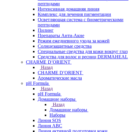
пептидами
Интенсивная домашняя линия
Комплекс для лечения пигментации
Осветляющая система с биометрическими
пептидами
Пилинг
Препараты Анти-Акне
Режим ежедневного ухода за кожей
Солнцезащитные средства
Специальные средства для кожи вокруг глаз
Средства для волос и ресниц DERMAHEAL
CHARME D’ORIENT
Назад
CHARME D’ORIENT
Ароматические масла
pH Formula
Назад
pH Formula
Домашние наборы
Назад
Домашние наборы
Наборы
Линия SOS
Линия АВС
Линия активной подготовки кожи