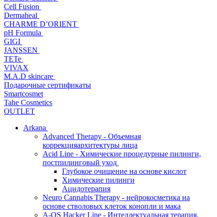
Cell Fusion
Dermaheal
CHARME D’ORIENT
pH Formula
GIGI
JANSSEN
TETe
VIVAX
M.A.D skincare
Подарочные сертификаты
Smartcosmet
Tahe Cosmetics
OUTLET
Arkana
Advanced Therapy - Объемная
коррекцияархитектуры лица
Acid Line - Химические процедурные пилинги,
постпилинговый уход
Глубокое очищение на основе кислот
Химические пилинги
Ацидотерапия
Neuro Cannabis Therapy - нейрокосметика на
основе стволовых клеток конопли и мака
A-QS Hacker Line - Интеллектуальная терапия,