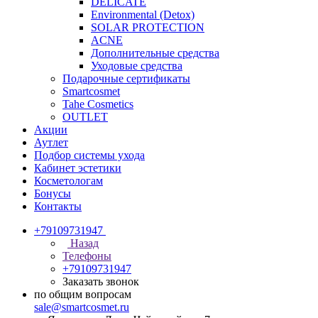
DELICATE
Environmental (Detox)
SOLAR PROTECTION
АCNE
Дополнительные средства
Уходовые средства
Подарочные сертификаты
Smartcosmet
Tahe Cosmetics
OUTLET
Акции
Аутлет
Подбор системы ухода
Кабинет эстетики
Косметологам
Бонусы
Контакты
+79109731947
Назад
Телефоны
+79109731947
Заказать звонок
по общим вопросам
sale@smartcosmet.ru