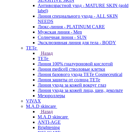
SENSITIVE SKIN
Антивозрастной уход - MATURE SKIN (gold
label)
Линия специального ухода - ALL SKIN
NEEDS
Люкс-линия - PLATINUM CARE
Мужская линия - Men
Солнечная линия - SUN
Эксклюзивная линия для тела - BODY
TETe
Назад
TETe
Линия 100% гиалуроновой кислотой
Линия medicell стволовые клетки
Линия базового ухода TETe Cosmeceutical
Линия защиты от солнца TETe
Линия ухода за кожей вокруг глаз
Линия ухода за кожей лица, шеи, декольте
Мезороллеры
VIVAX
M.A.D skincare
Назад
M.A.D skincare
ANTI-AGE
Brightening