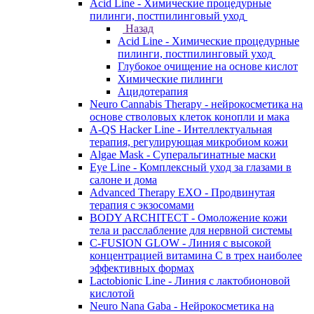
Acid Line - Химические процедурные
пилинги, постпилинговый уход
Назад
Acid Line - Химические процедурные
пилинги, постпилинговый уход
Глубокое очищение на основе кислот
Химические пилинги
Ацидотерапия
Neuro Cannabis Therapy - нейрокосметика на
основе стволовых клеток конопли и мака
A-QS Hacker Line - Интеллектуальная
терапия, регулирующая микробиом кожи
Algae Mask - Суперальгинатные маски
Eye Line - Комплексный уход за глазами в
салоне и дома
Advanced Therapy EXO - Продвинутая
терапия с экзосомами
BODY ARCHITECT - Омоложение кожи
тела и расслабление для нервной системы
C-FUSION GLOW - Линия с высокой
концентрацией витамина C в трех наиболее
эффективных формах
Lactobionic Line - Линия с лактобионовой
кислотой
Neuro Nana Gaba - Нейрокосметика на