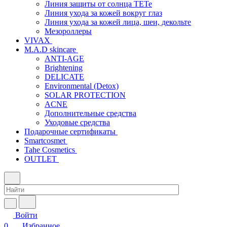
Линия защиты от солнца TETe
Линия ухода за кожей вокруг глаз
Линия ухода за кожей лица, шеи, декольте
Мезороллеры
VIVAX
M.A.D skincare
ANTI-AGE
Brightening
DELICATE
Environmental (Detox)
SOLAR PROTECTION
АCNE
Дополнительные средства
Уходовые средства
Подарочные сертификаты
Smartcosmet
Tahe Cosmetics
OUTLET
Войти
0
Избранное