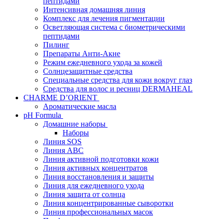
пептидами
Интенсивная домашняя линия
Комплекс для лечения пигментации
Осветляющая система с биометрическими
пептидами
Пилинг
Препараты Анти-Акне
Режим ежедневного ухода за кожей
Солнцезащитные средства
Специальные средства для кожи вокруг глаз
Средства для волос и ресниц DERMAHEAL
CHARME D’ORIENT
Ароматические масла
pH Formula
Домашние наборы
Наборы
Линия SOS
Линия АВС
Линия активной подготовки кожи
Линия активных концентратов
Линия восстановления и защиты
Линия для ежедневного ухода
Линия защита от солнца
Линия концентрированные сыворотки
Линия профессиональных масок