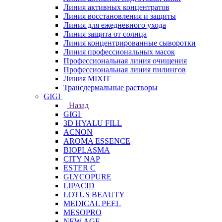
Линия активных концентратов
Линия восстановления и защиты
Линия для ежедневного ухода
Линия защита от солнца
Линия концентрированные сыворотки
Линия профессиональных масок
Профессиональная линия очищения
Профессиональная линия пилингов
Линия MIXIT
Трансдермальные растворы
GIGI
Назад
GIGI
3D HYALU FILL
ACNON
AROMA ESSENCE
BIOPLASMA
CITY NAP
ESTER C
GLYCOPURE
LIPACID
LOTUS BEAUTY
MEDICAL PEEL
MESOPRO
NEW AGE