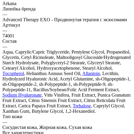
Arkana
Линейка бренда
—
Advanced Therapy EXO - Продвинутая терапия с экзосомами
Артикул
—
74001
Состав
—
Aqua, Caprylic/Capric Triglyceride, Pentylene Glycol, Propanediol,
Glycerin, Cetyl Ricinoleate, Maltooligosyl Glucoside/Hydrogenated
Starch Hydrolysate, Polyglyceryl-2 Stearate, Glyceryl Stearate,
Cetearyl Alcohol, Hydroxyacetophenone, Stearyl Alcohol,
Tocopherol
, Helianthus Annuus Seed Oil,
Allantoin
, Lecithin,
Hydrolyzed Hyaluronic Acid, Acetyl Glutamine, sh-Oligopeptide-1,
sh-Oligopeptide-2, sh-Polypeptide-1, sh-Polypeptide-9, sh-
Polypeptide-11, Bacillus/Soybean/Folic Acid Ferment Extract,
Sodium Hyaluronate
, Vitis Vinifera, Fruit Extract, Punica Granatum
Fruit Extract, Citrus Sinensis Fruit Extract, Citrus Reticulata Fruit
Extract, Carica Papaya Fruit Extract,
Trehalose
, Caprylyl Glycol,
Xanthan Gum, Butylene Glycol, 1,2-Hexanediol.
Тип кожи
—
Сосудистая кожа, Жирная кожа, Сухая кожа
Все характеристики