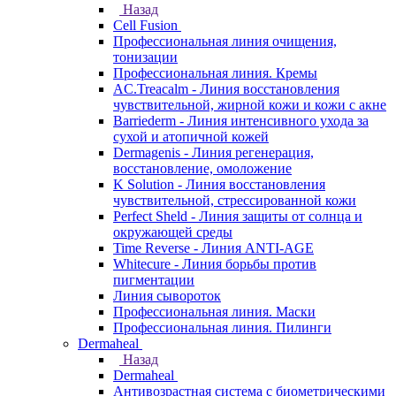
Назад
Cell Fusion
Профессиональная линия очищения,
тонизации
Профессиональная линия. Кремы
AC.Treacalm - Линия восстановления
чувствительной, жирной кожи и кожи с акне
Barriederm - Линия интенсивного ухода за
сухой и атопичной кожей
Dermagenis - Линия регенерация,
восстановление, омоложение
K Solution - Линия восстановления
чувствительной, стрессированной кожи
Perfect Sheld - Линия защиты от солнца и
окружающей среды
Time Reverse - Линия ANTI-AGE
Whitecure - Линия борьбы против
пигментации
Линия сывороток
Профессиональная линия. Маски
Профессиональная линия. Пилинги
Dermaheal
Назад
Dermaheal
Антивозрастная система с биометрическими