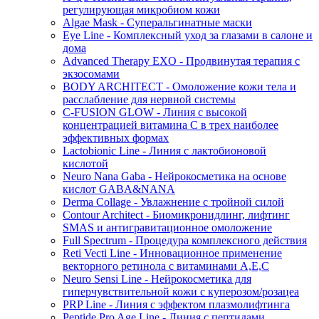
регулирующая микробиом кожи
Algae Mask - Суперальгинатные маски
Eye Line - Комплексный уход за глазами в салоне и
дома
Advanced Therapy EXO - Продвинутая терапия с
экзосомами
BODY ARCHITECT - Омоложение кожи тела и
расслабление для нервной системы
C-FUSION GLOW - Линия с высокой
концентрацией витамина C в трех наиболее
эффективных формах
Lactobionic Line - Линия с лактобионовой
кислотой
Neuro Nana Gaba - Нейрокосметика на основе
кислот GABA&NANA
Derma Collage - Увлажнение с тройной силой
Contour Architect - Биомикронидлинг, лифтинг
SMAS и антигравитационное омоложение
Full Spectrum - Процедура комплексного действия
Reti Vecti Line - Инновационное применение
векторного ретинола с витаминами A,Е,С
Neuro Sensi Line - Нейрокосметика для
гиперчувствительной кожи с куперозом/розацеа
PRP Line - Линия с эффектом плазмолифтинга
Peptide Pro Age Line - Линия с пептидами