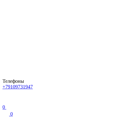
Телефоны
+79109731947
0
0