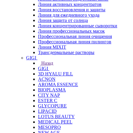
Линия активных концентратов
Линия восстановления и защиты
Линия для ежедневного ухода
Линия защита от солнца
Линия концентрированные сыворотки
Линия профессиональных масок
Профессиональная линия очищения
Профессиональная линия пилингов
Линия MIXIT
Трансдермальные растворы
GIGI
Назад
GIGI
3D HYALU FILL
ACNON
AROMA ESSENCE
BIOPLASMA
CITY NAP
ESTER C
GLYCOPURE
LIPACID
LOTUS BEAUTY
MEDICAL PEEL
MESOPRO
NEW AGE