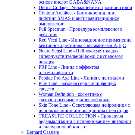
основе кислот GABA&NANA
Derma Collage - Увлажнение с тройной силой
Contour Architect - Биомикронидлинг,
лифтинг SMAS и антигравитационное
омоложение
Full Spectrum - Процедура комплексного
действия
Reti Vecti Line - Инновационное применение
векторного ретинола с витаминами A,Е,С
Neuro Sensi Line - Нейрокосметика для
гиперчувствительной кожи с куперозом/
розацеа
PRP Line - Линия с эффектом
плазмолифтинга
Peptide Pro Age Line - Линия с пептидами
Pure Line - Базовая серия очищающих
средств
Woman Definition - косметика с
фитоэстрогенами для зрелой кожи
Skin Tone Line - Осветляющая нейролиния с
использованием инновационных пептидов
TREASURE COLLECTION - Процедура
редермализации с использованием янтарной
и гиалуроновой кислот
Bernard Cassiere