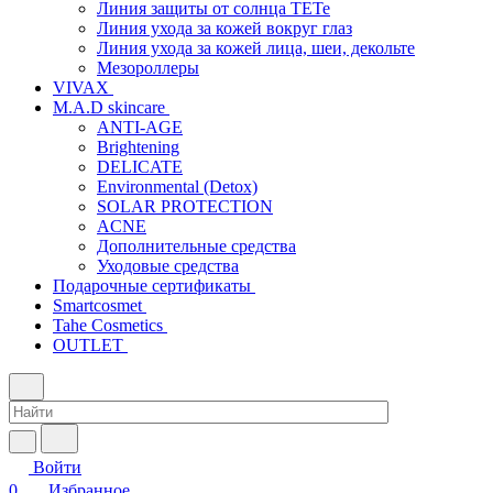
Линия защиты от солнца TETe
Линия ухода за кожей вокруг глаз
Линия ухода за кожей лица, шеи, декольте
Мезороллеры
VIVAX
M.A.D skincare
ANTI-AGE
Brightening
DELICATE
Environmental (Detox)
SOLAR PROTECTION
АCNE
Дополнительные средства
Уходовые средства
Подарочные сертификаты
Smartcosmet
Tahe Cosmetics
OUTLET
Войти
0
Избранное