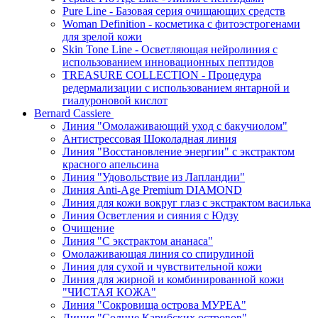
Pure Line - Базовая серия очищающих средств
Woman Definition - косметика с фитоэстрогенами
для зрелой кожи
Skin Tone Line - Осветляющая нейролиния с
использованием инновационных пептидов
TREASURE COLLECTION - Процедура
редермализации с использованием янтарной и
гиалуроновой кислот
Bernard Cassiere
Линия "Омолаживающий уход с бакучиолом"
Антистрессовая Шоколадная линия
Линия "Восстановление энергии" с экстрактом
красного апельсина
Линия "Удовольствие из Лапландии"
Линия Anti-Age Premium DIAMOND
Линия для кожи вокруг глаз с экстрактом василька
Линия Осветления и сияния с Юдзу
Очищение
Линия "С экстрактом ананаса"
Омолаживающая линия со спирулиной
Линия для сухой и чувствительной кожи
Линия для жирной и комбинированной кожи
"ЧИСТАЯ КОЖА"
Линия "Сокровища острова МУРЕА"
Линия "Солнце Карибских островов"