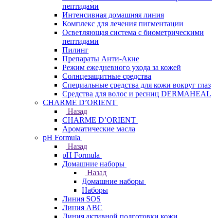
пептидами
Интенсивная домашняя линия
Комплекс для лечения пигментации
Осветляющая система с биометрическими
пептидами
Пилинг
Препараты Анти-Акне
Режим ежедневного ухода за кожей
Солнцезащитные средства
Специальные средства для кожи вокруг глаз
Средства для волос и ресниц DERMAHEAL
CHARME D’ORIENT
Назад
CHARME D’ORIENT
Ароматические масла
pH Formula
Назад
pH Formula
Домашние наборы
Назад
Домашние наборы
Наборы
Линия SOS
Линия АВС
Линия активной подготовки кожи