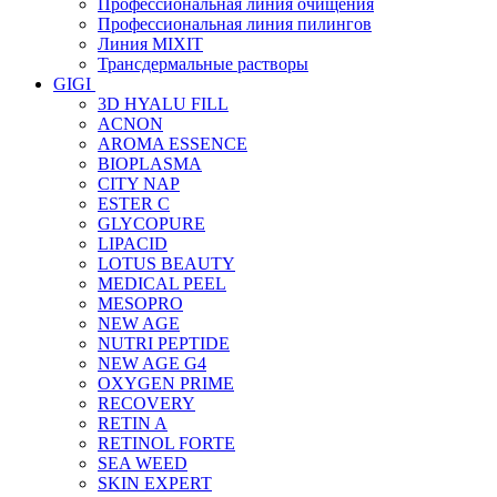
Профессиональная линия очищения
Профессиональная линия пилингов
Линия MIXIT
Трансдермальные растворы
GIGI
3D HYALU FILL
ACNON
AROMA ESSENCE
BIOPLASMA
CITY NAP
ESTER C
GLYCOPURE
LIPACID
LOTUS BEAUTY
MEDICAL PEEL
MESOPRO
NEW AGE
NUTRI PEPTIDE
NEW AGE G4
OXYGEN PRIME
RECOVERY
RETIN A
RETINOL FORTE
SEA WEED
SKIN EXPERT