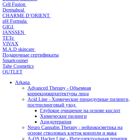
Cell Fusion
Dermaheal
CHARME D’ORIENT
pH Formula
GIGI
JANSSEN
TETe
VIVAX
M.A.D skincare
Подарочные сертификаты
Smartcosmet
Tahe Cosmetics
OUTLET
Arkana
Advanced Therapy - Объемная
коррекцияархитектуры лица
Acid Line - Химические процедурные пилинги,
постпилинговый уход
Глубокое очищение на основе кислот
Химические пилинги
Ацидотерапия
Neuro Cannabis Therapy - нейрокосметика на
основе стволовых клеток конопли и мака
A-QS Hacker Line - Интеллектуальная терапия,