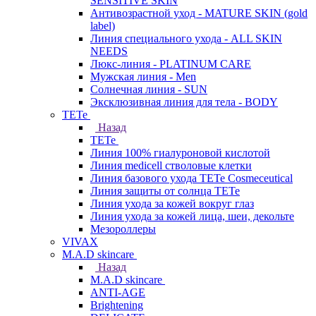
SENSITIVE SKIN
Антивозрастной уход - MATURE SKIN (gold
label)
Линия специального ухода - ALL SKIN
NEEDS
Люкс-линия - PLATINUM CARE
Мужская линия - Men
Солнечная линия - SUN
Эксклюзивная линия для тела - BODY
TETe
Назад
TETe
Линия 100% гиалуроновой кислотой
Линия medicell стволовые клетки
Линия базового ухода TETe Cosmeceutical
Линия защиты от солнца TETe
Линия ухода за кожей вокруг глаз
Линия ухода за кожей лица, шеи, декольте
Мезороллеры
VIVAX
M.A.D skincare
Назад
M.A.D skincare
ANTI-AGE
Brightening