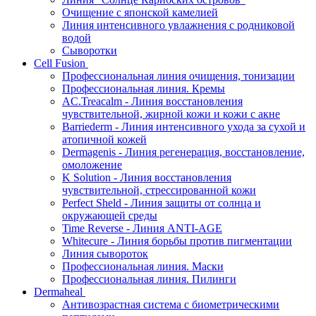
Очищение с японской камелией
Линия интенсивного увлажнения с родниковой
водой
Сыворотки
Cell Fusion
Профессиональная линия очищения, тонизации
Профессиональная линия. Кремы
AC.Treacalm - Линия восстановления
чувствительной, жирной кожи и кожи с акне
Barriederm - Линия интенсивного ухода за сухой и
атопичной кожей
Dermagenis - Линия регенерация, восстановление,
омоложение
K Solution - Линия восстановления
чувствительной, стрессированной кожи
Perfect Sheld - Линия защиты от солнца и
окружающей среды
Time Reverse - Линия ANTI-AGE
Whitecure - Линия борьбы против пигментации
Линия сывороток
Профессиональная линия. Маски
Профессиональная линия. Пилинги
Dermaheal
Антивозрастная система с биометрическими