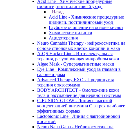
Acid Line - Химические процедурные
пилинги, постпилинговый уход
Назад
Acid Line - Химические процедурные
пилинги, постпилинговый уход
Глубокое очищение на основе кислот
Химические пилинги
Ацидотерапия
Neuro Cannabis Therapy - нейрокосметика на
основе стволовых клеток конопли и мака
A-QS Hacker Line - Интеллектуальная
терапия, регулирующая микробиом кожи
Algae Mask - Суперальгинатные маски
Eye Line - Комплексный уход за глазами в
салоне и дома
Advanced Therapy EXO - Продвинутая
терапия с экзосомами
BODY ARCHITECT - Омоложение кожи
тела и расслабление для нервной системы
C-FUSION GLOW - Линия с высокой
концентрацией витамина C в трех наиболее
эффективных формах
Lactobionic Line - Линия с лактобионовой
кислотой
Neuro Nana Gaba - Нейрокосметика на