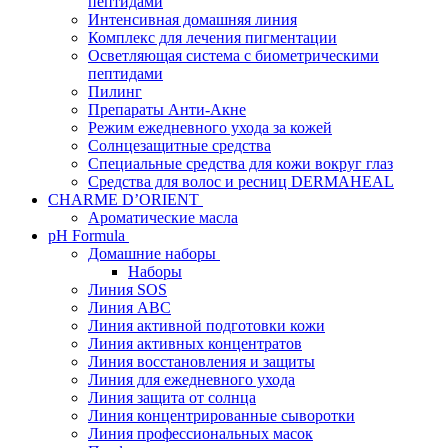
пептидами
Интенсивная домашняя линия
Комплекс для лечения пигментации
Осветляющая система с биометрическими
пептидами
Пилинг
Препараты Анти-Акне
Режим ежедневного ухода за кожей
Солнцезащитные средства
Специальные средства для кожи вокруг глаз
Средства для волос и ресниц DERMAHEAL
CHARME D’ORIENT
Ароматические масла
pH Formula
Домашние наборы
Наборы
Линия SOS
Линия АВС
Линия активной подготовки кожи
Линия активных концентратов
Линия восстановления и защиты
Линия для ежедневного ухода
Линия защита от солнца
Линия концентрированные сыворотки
Линия профессиональных масок