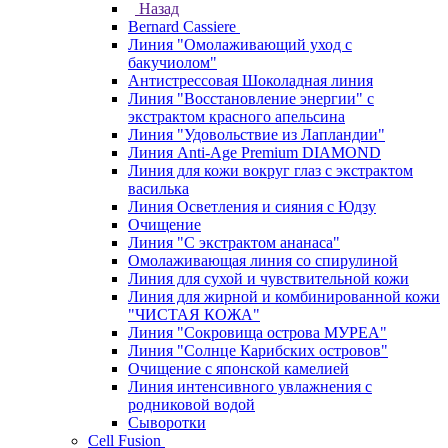
Назад
Bernard Cassiere
Линия "Омолаживающий уход с
бакучиолом"
Антистрессовая Шоколадная линия
Линия "Восстановление энергии" с
экстрактом красного апельсина
Линия "Удовольствие из Лапландии"
Линия Anti-Age Premium DIAMOND
Линия для кожи вокруг глаз с экстрактом
василька
Линия Осветления и сияния с Юдзу
Очищение
Линия "С экстрактом ананаса"
Омолаживающая линия со спирулиной
Линия для сухой и чувствительной кожи
Линия для жирной и комбинированной кожи
"ЧИСТАЯ КОЖА"
Линия "Сокровища острова МУРЕА"
Линия "Солнце Карибских островов"
Очищение с японской камелией
Линия интенсивного увлажнения с
родниковой водой
Сыворотки
Cell Fusion