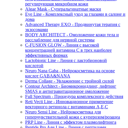
регулирующая микробиом кожи
Algae Mask - Суперальгинатные маски
Eye Line - Комплексный уход за глазами в салоне и
дома
Advanced Therapy EXO - Продвинутая терапия с
экзосомами
BODY ARCHITECT - Омоложение кожи тела и
расслабление для нервной системы
C-FUSION GLOW - Линия с высокой
концентрацией витамина C в трех наиболее
эффективных формах
Lactobionic Line - Линия с лактобионовой
кислотой
Neuro Nana Gaba - Нейрокосметика на основе
кислот GABA&NANA
Derma Collage - Увлажнение с тройной силой
Contour Architect - Биомикронидлинг, лифтинг
SMAS и антигравитационное омоложение
Full Spectrum - Процедура комплексного действия
Reti Vecti Line - Инновационное применение
векторного ретинола с витаминами A,Е,С
Neuro Sensi Line - Нейрокосметика для
гиперчувствительной кожи с куперозом/розацеа
PRP Line - Линия с эффектом плазмолифтинга
Peptide Pro Age Line - Линия с пептидами