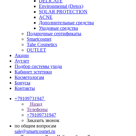
DELICATE
Environmental (Detox)
SOLAR PROTECTION
АCNE
Дополнительные средства
Уходовые средства
Подарочные сертификаты
Smartcosmet
Tahe Cosmetics
OUTLET
Акции
Аутлет
Подбор системы ухода
Кабинет эстетики
Косметологам
Бонусы
Контакты
+79109731947
Назад
Телефоны
+79109731947
Заказать звонок
по общим вопросам
sale@smartcosmet.ru