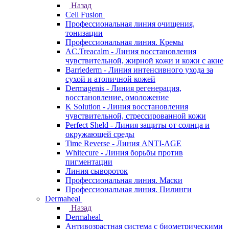
Назад
Cell Fusion
Профессиональная линия очищения,
тонизации
Профессиональная линия. Кремы
AC.Treacalm - Линия восстановления
чувствительной, жирной кожи и кожи с акне
Barriederm - Линия интенсивного ухода за
сухой и атопичной кожей
Dermagenis - Линия регенерация,
восстановление, омоложение
K Solution - Линия восстановления
чувствительной, стрессированной кожи
Perfect Sheld - Линия защиты от солнца и
окружающей среды
Time Reverse - Линия ANTI-AGE
Whitecure - Линия борьбы против
пигментации
Линия сывороток
Профессиональная линия. Маски
Профессиональная линия. Пилинги
Dermaheal
Назад
Dermaheal
Антивозрастная система с биометрическими