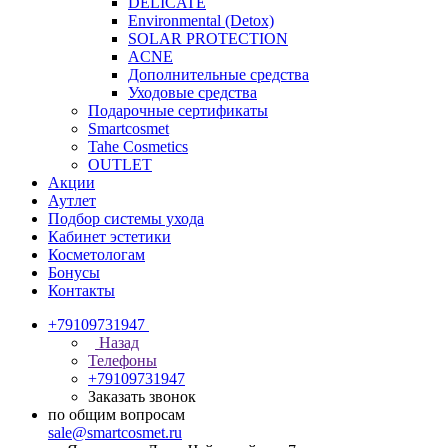
DELICATE
Environmental (Detox)
SOLAR PROTECTION
АCNE
Дополнительные средства
Уходовые средства
Подарочные сертификаты
Smartcosmet
Tahe Cosmetics
OUTLET
Акции
Аутлет
Подбор системы ухода
Кабинет эстетики
Косметологам
Бонусы
Контакты
+79109731947
Назад
Телефоны
+79109731947
Заказать звонок
по общим вопросам
sale@smartcosmet.ru