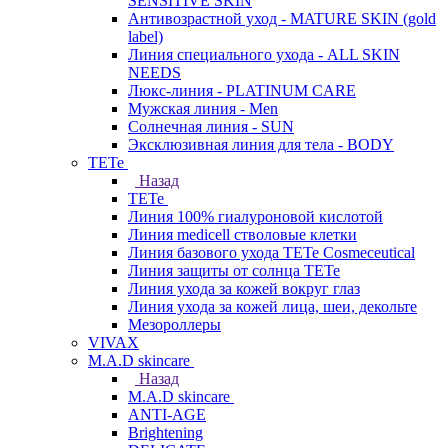
SENSITIVE SKIN
Антивозрастной уход - MATURE SKIN (gold
label)
Линия специального ухода - ALL SKIN
NEEDS
Люкс-линия - PLATINUM CARE
Мужская линия - Men
Солнечная линия - SUN
Эксклюзивная линия для тела - BODY
TETe
Назад
TETe
Линия 100% гиалуроновой кислотой
Линия medicell стволовые клетки
Линия базового ухода TETe Cosmeceutical
Линия защиты от солнца TETe
Линия ухода за кожей вокруг глаз
Линия ухода за кожей лица, шеи, декольте
Мезороллеры
VIVAX
M.A.D skincare
Назад
M.A.D skincare
ANTI-AGE
Brightening