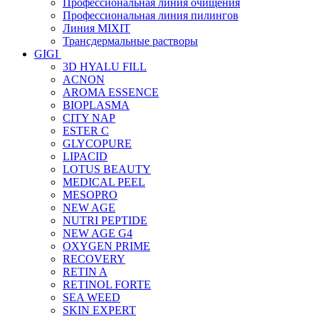
Профессиональная линия очищения
Профессиональная линия пилингов
Линия MIXIT
Трансдермальные растворы
GIGI
3D HYALU FILL
ACNON
AROMA ESSENCE
BIOPLASMA
CITY NAP
ESTER C
GLYCOPURE
LIPACID
LOTUS BEAUTY
MEDICAL PEEL
MESOPRO
NEW AGE
NUTRI PEPTIDE
NEW AGE G4
OXYGEN PRIME
RECOVERY
RETIN A
RETINOL FORTE
SEA WEED
SKIN EXPERT