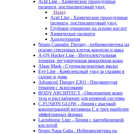
Acid Line - Химические процедурные
пилинги, постпилинговый уход
Назад
Acid Line - Химические процедурные
пилинги, постпилинговый уход
Глубокое очищение на основе кислот
Химические пилинги
Ацидотерапия
Neuro Cannabis Therapy - нейрокосметика на
основе стволовых клеток конопли и мака
A-QS Hacker Line - Интеллектуальная
терапия, регулирующая микробиом кожи
Algae Mask - Суперальгинатные маски
Eye Line - Комплексный уход за глазами в
салоне и дома
Advanced Therapy EXO - Продвинутая
терапия с экзосомами
BODY ARCHITECT - Омоложение кожи
тела и расслабление для нервной системы
C-FUSION GLOW - Линия с высокой
концентрацией витамина C в трех наиболее
эффективных формах
Lactobionic Line - Линия с лактобионовой
кислотой
Neuro Nana Gaba - Нейрокосметика на