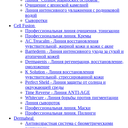
Очищение с японской камелией
Линия интенсивного увлажнения с родниковой
водой
Сыворотки
Cell Fusion
Профессиональная линия очищения, тонизации
Профессиональная линия. Кремы
AC.Treacalm - Линия восстановления
чувствительной, жирной кожи и кожи с акне
Barriederm - Линия интенсивного ухода за сухой и
атопичной кожей
Dermagenis - Линия регенерация, восстановление,
омоложение
K Solution - Линия восстановления
чувствительной, стрессированной кожи
Perfect Sheld - Линия защиты от солнца и
окружающей среды
Time Reverse - Линия ANTI-AGE
Whitecure - Линия борьбы против пигментации
Линия сывороток
Профессиональная линия. Маски
Профессиональная линия. Пилинги
Dermaheal
Антивозрастная система с биометрическими