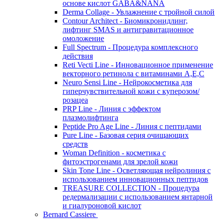
основе кислот GABA&NANA
Derma Collage - Увлажнение с тройной силой
Contour Architect - Биомикронидлинг,
лифтинг SMAS и антигравитационное
омоложение
Full Spectrum - Процедура комплексного
действия
Reti Vecti Line - Инновационное применение
векторного ретинола с витаминами A,Е,С
Neuro Sensi Line - Нейрокосметика для
гиперчувствительной кожи с куперозом/
розацеа
PRP Line - Линия с эффектом
плазмолифтинга
Peptide Pro Age Line - Линия с пептидами
Pure Line - Базовая серия очищающих
средств
Woman Definition - косметика с
фитоэстрогенами для зрелой кожи
Skin Tone Line - Осветляющая нейролиния с
использованием инновационных пептидов
TREASURE COLLECTION - Процедура
редермализации с использованием янтарной
и гиалуроновой кислот
Bernard Cassiere