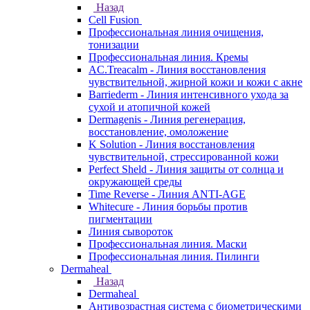
Назад
Cell Fusion
Профессиональная линия очищения,
тонизации
Профессиональная линия. Кремы
AC.Treacalm - Линия восстановления
чувствительной, жирной кожи и кожи с акне
Barriederm - Линия интенсивного ухода за
сухой и атопичной кожей
Dermagenis - Линия регенерация,
восстановление, омоложение
K Solution - Линия восстановления
чувствительной, стрессированной кожи
Perfect Sheld - Линия защиты от солнца и
окружающей среды
Time Reverse - Линия ANTI-AGE
Whitecure - Линия борьбы против
пигментации
Линия сывороток
Профессиональная линия. Маски
Профессиональная линия. Пилинги
Dermaheal
Назад
Dermaheal
Антивозрастная система с биометрическими