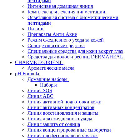
пептидами
Интенсивная домашняя линия
Комплекс для лечения пигментации
Осветляющая система с биометрическими
пептидами
Пилинг
Препараты Анти-Акне
Режим ежедневного ухода за кожей
Солнцезащитные средства
Специальные средства для кожи вокруг глаз
Средства для волос и ресниц DERMAHEAL
CHARME D’ORIENT
Ароматические масла
pH Formula
Домашние наборы
Наборы
Линия SOS
Линия АВС
Линия активной подготовки кожи
Линия активных концентратов
Линия восстановления и защиты
Линия для ежедневного ухода
Линия защита от солнца
Линия концентрированные сыворотки
Линия профессиональных масок