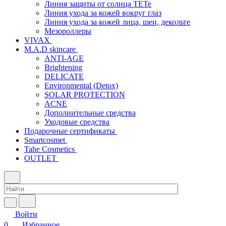
Линия защиты от солнца TETe
Линия ухода за кожей вокруг глаз
Линия ухода за кожей лица, шеи, декольте
Мезороллеры
VIVAX
M.A.D skincare
ANTI-AGE
Brightening
DELICATE
Environmental (Detox)
SOLAR PROTECTION
АCNE
Дополнительные средства
Уходовые средства
Подарочные сертификаты
Smartcosmet
Tahe Cosmetics
OUTLET
Войти
0
Избранное