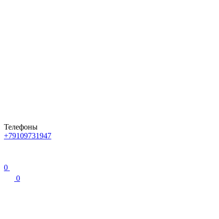
Телефоны
+79109731947
0
0