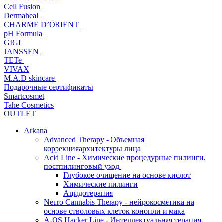
Cell Fusion
Dermaheal
CHARME D’ORIENT
pH Formula
GIGI
JANSSEN
TETe
VIVAX
M.A.D skincare
Подарочные сертификаты
Smartcosmet
Tahe Cosmetics
OUTLET
Arkana
Advanced Therapy - Объемная
коррекцияархитектуры лица
Acid Line - Химические процедурные пилинги,
постпилинговый уход
Глубокое очищение на основе кислот
Химические пилинги
Ацидотерапия
Neuro Cannabis Therapy - нейрокосметика на
основе стволовых клеток конопли и мака
A-QS Hacker Line - Интеллектуальная терапия,