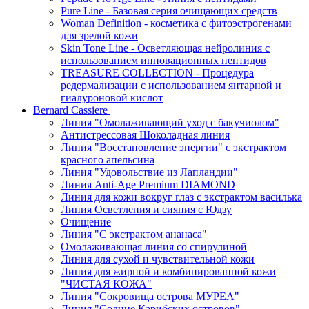
Pure Line - Базовая серия очищающих средств
Woman Definition - косметика с фитоэстрогенами
для зрелой кожи
Skin Tone Line - Осветляющая нейролиния с
использованием инновационных пептидов
TREASURE COLLECTION - Процедура
редермализации с использованием янтарной и
гиалуроновой кислот
Bernard Cassiere
Линия "Омолаживающий уход с бакучиолом"
Антистрессовая Шоколадная линия
Линия "Восстановление энергии" с экстрактом
красного апельсина
Линия "Удовольствие из Лапландии"
Линия Anti-Age Premium DIAMOND
Линия для кожи вокруг глаз с экстрактом василька
Линия Осветления и сияния с Юдзу
Очищение
Линия "С экстрактом ананаса"
Омолаживающая линия со спирулиной
Линия для сухой и чувствительной кожи
Линия для жирной и комбинированной кожи
"ЧИСТАЯ КОЖА"
Линия "Сокровища острова МУРЕА"
Линия "Солнце Карибских островов"