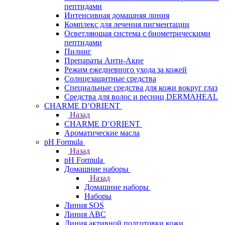
пептидами
Интенсивная домашняя линия
Комплекс для лечения пигментации
Осветляющая система с биометрическими
пептидами
Пилинг
Препараты Анти-Акне
Режим ежедневного ухода за кожей
Солнцезащитные средства
Специальные средства для кожи вокруг глаз
Средства для волос и ресниц DERMAHEAL
CHARME D’ORIENT
Назад
CHARME D’ORIENT
Ароматические масла
pH Formula
Назад
pH Formula
Домашние наборы
Назад
Домашние наборы
Наборы
Линия SOS
Линия АВС
Линия активной подготовки кожи