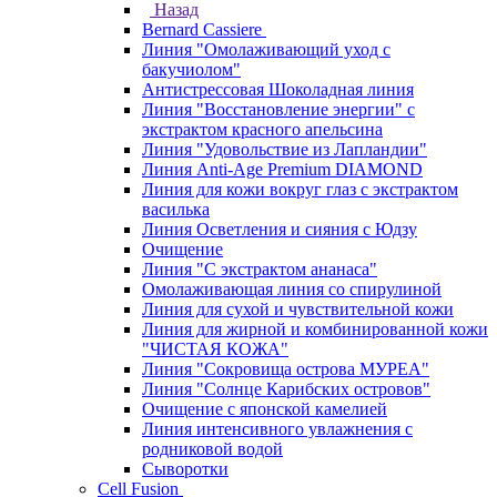
Назад
Bernard Cassiere
Линия "Омолаживающий уход с
бакучиолом"
Антистрессовая Шоколадная линия
Линия "Восстановление энергии" с
экстрактом красного апельсина
Линия "Удовольствие из Лапландии"
Линия Anti-Age Premium DIAMOND
Линия для кожи вокруг глаз с экстрактом
василька
Линия Осветления и сияния с Юдзу
Очищение
Линия "С экстрактом ананаса"
Омолаживающая линия со спирулиной
Линия для сухой и чувствительной кожи
Линия для жирной и комбинированной кожи
"ЧИСТАЯ КОЖА"
Линия "Сокровища острова МУРЕА"
Линия "Солнце Карибских островов"
Очищение с японской камелией
Линия интенсивного увлажнения с
родниковой водой
Сыворотки
Cell Fusion