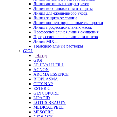
Линия активных концентратов
Линия восстановления и защиты
Линия для ежедневного ухода
Линия защита от солнца
Линия концентрированные сыворотки
Линия профессиональных масок
Профессиональная линия очищения
Профессиональная линия пилингов
Линия MIXIT
Трансдермальные растворы
GIGI
Назад
GIGI
3D HYALU FILL
ACNON
AROMA ESSENCE
BIOPLASMA
CITY NAP
ESTER C
GLYCOPURE
LIPACID
LOTUS BEAUTY
MEDICAL PEEL
MESOPRO
NEW AGE