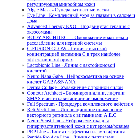
регулирующая микробиом кожи
Algae Mask - Суперальгинатные маски
Eye Line - Комплексный уход за глазами в салоне и
дома
Advanced Therapy EXO - Продвинутая терапия с
экзосомами
BODY ARCHITECT - Омоложение кожи тела и
расслабление для нервной системы
C-FUSION GLOW - Линия с высокой
концентрацией витамина C в трех наиболее
эффективных формах
Lactobionic Line - Линия с лактобионовой
кислотой
Neuro Nana Gaba - Нейрокосметика на основе
кислот GABA&NANA
Derma Collage - Увлажнение с тройной силой
Contour Architect - Биомикронидлинг, лифтинг
SMAS и антигравитационное омоложение
Full Spectrum - Процедура комплексного действия
Reti Vecti Line - Инновационное применение
векторного ретинола с витаминами A,Е,С
Neuro Sensi Line - Нейрокосметика для
гиперчувствительной кожи с куперозом/розацеа
PRP Line - Линия с эффектом плазмолифтинга
Peptide Pro Age Line - Линия с пептидами